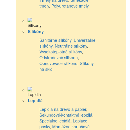
tmely
,
Polyuretánové tmely
Silikóny
Sanitárne silikóny
,
Univerzálne
silikóny
,
Neutrálne silikóny
,
Vysokoteplotné silikóny
,
Odstraňovač silikónu
,
Obnovovače silikónu
,
Silikóny
na sklo
Lepidlá
Lepidlá na drevo a papier
,
Sekundové/kontaktné lepidlá
,
Špeciálne lepidlá
,
Lepiace
pásky
,
Montážne kartušové