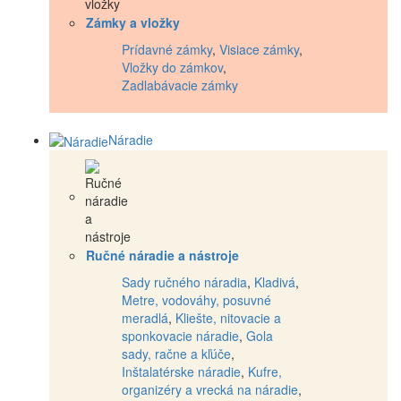
Zámky a vložky
Prídavné zámky
,
Visiace zámky
,
Vložky do zámkov
,
Zadlabávacie zámky
Náradie
Ručné náradie a nástroje
Sady ručného náradia
,
Kladivá
,
Metre, vodováhy, posuvné
meradlá
,
Kliešte, nitovacie a
sponkovacie náradie
,
Gola
sady, račne a kľúče
,
Inštalatérske náradie
,
Kufre,
organizéry a vrecká na náradie
,