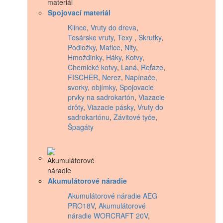
Spojovací materiál
Klince
,
Vruty do dreva
,
Tesárske vruty
,
Texy
,
Skrutky
,
Podložky
,
Matice
,
Nity
,
Hmoždinky
,
Háky
,
Kotvy
,
Chemické kotvy
,
Laná
,
Reťaze
,
FISCHER
,
Nerez
,
Napínače,
svorky, objímky
,
Spojovacie
prvky na sadrokartón
,
Viazacie
drôty
,
Viazacie pásky
,
Vruty do
sadrokartónu
,
Závitové tyče
,
Špagáty
Akumulátorové náradie
Akumulátorové náradie AEG
PRO18V
,
Akumulátorové
náradie WORCRAFT 20V
,