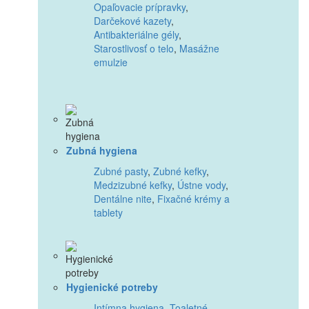
Opaľovacie prípravky
,
Darčekové kazety
,
Antibakteriálne gély
,
Starostlivosť o telo
,
Masážne
emulzie
Zubná hygiena
Zubné pasty
,
Zubné kefky
,
Medzizubné kefky
,
Ústne vody
,
Dentálne nite
,
Fixačné krémy a
tablety
Hygienické potreby
Intímna hygiena
,
Toaletné