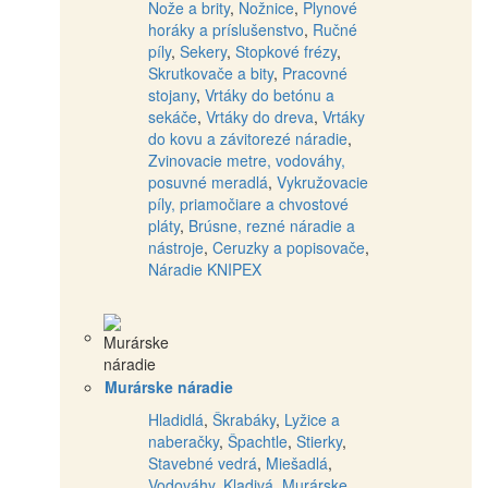
Nože a brity
,
Nožnice
,
Plynové
horáky a príslušenstvo
,
Ručné
píly
,
Sekery
,
Stopkové frézy
,
Skrutkovače a bity
,
Pracovné
stojany
,
Vrtáky do betónu a
sekáče
,
Vrtáky do dreva
,
Vrtáky
do kovu a závitorezé náradie
,
Zvinovacie metre, vodováhy,
posuvné meradlá
,
Vykružovacie
píly, priamočiare a chvostové
pláty
,
Brúsne, rezné náradie a
nástroje
,
Ceruzky a popisovače
,
Náradie KNIPEX
Murárske náradie
Hladidlá
,
Škrabáky
,
Lyžice a
naberačky
,
Špachtle
,
Stierky
,
Stavebné vedrá
,
Miešadlá
,
Vodováhy
,
Kladivá
,
Murárske