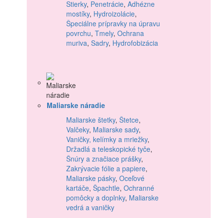
Stierky
,
Penetrácie
,
Adhézne
mostíky
,
Hydroizolácie
,
Špeciálne prípravky na úpravu
povrchu
,
Tmely
,
Ochrana
muriva
,
Sadry
,
Hydrofobizácia
Maliarske náradie
Maliarske štetky
,
Štetce
,
Valčeky
,
Maliarske sady
,
Vaničky, kelímky a mriežky
,
Držadlá a teleskopické tyče
,
Šnúry a značiace prášky
,
Zakrývacie fólie a papiere
,
Maliarske pásky
,
Oceľové
kartáče
,
Špachtle
,
Ochranné
pomôcky a doplnky
,
Maliarske
vedrá a vaničky