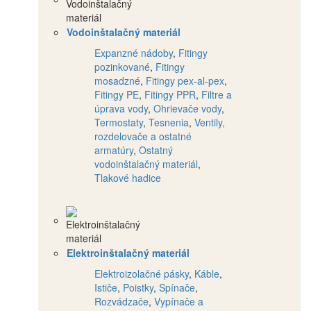
Vodoinštalačný materiál
Expanzné nádoby
,
Fitingy
pozinkované
,
Fitingy
mosadzné
,
Fitingy pex-al-pex
,
Fitingy PE
,
Fitingy PPR
,
Filtre a
úprava vody
,
Ohrievače vody
,
Termostaty
,
Tesnenia
,
Ventily,
rozdelovače a ostatné
armatúry
,
Ostatný
vodoinštalačný materiál
,
Tlakové hadice
Elektroinštalačný materiál
Elektroizolačné pásky
,
Káble
,
Ističe
,
Poistky
,
Spínače
,
Rozvádzače
,
Vypínače a