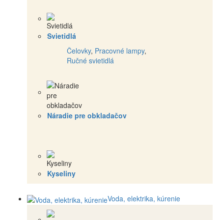
Svietidlá
Čelovky
,
Pracovné lampy
,
Ručné svietidlá
Náradie pre obkladačov
Kyseliny
Voda, elektrika, kúrenie