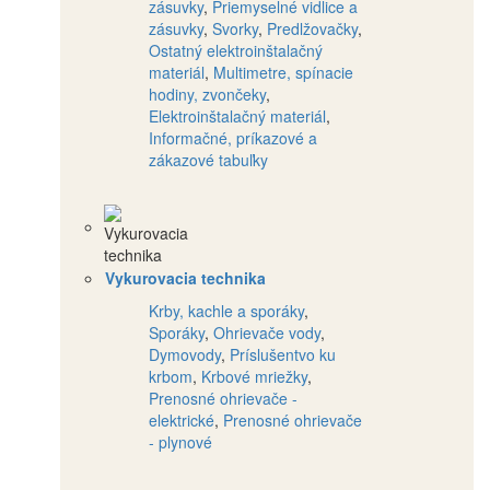
zásuvky
,
Priemyselné vidlice a
zásuvky
,
Svorky
,
Predlžovačky
,
Ostatný elektroinštalačný
materiál
,
Multimetre, spínacie
hodiny, zvončeky
,
Elektroinštalačný materiál
,
Informačné, príkazové a
zákazové tabuľky
Vykurovacia technika
Krby, kachle a sporáky
,
Sporáky
,
Ohrievače vody
,
Dymovody
,
Príslušentvo ku
krbom
,
Krbové mriežky
,
Prenosné ohrievače -
elektrické
,
Prenosné ohrievače
- plynové