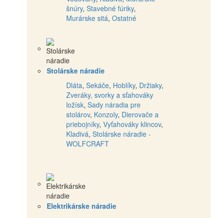
šnúry
,
Stavebné fúriky
,
Murárske sitá
,
Ostatné
Stolárske náradie
Dláta
,
Sekáče
,
Hoblíky
,
Držiaky
,
Zveráky, svorky a sťahováky
ložísk
,
Sady náradia pre
stolárov
,
Konzoly
,
Dierovače a
priebojníky
,
Vyťahováky klincov
,
Kladivá
,
Stolárske náradie -
WOLFCRAFT
Elektrikárske náradie