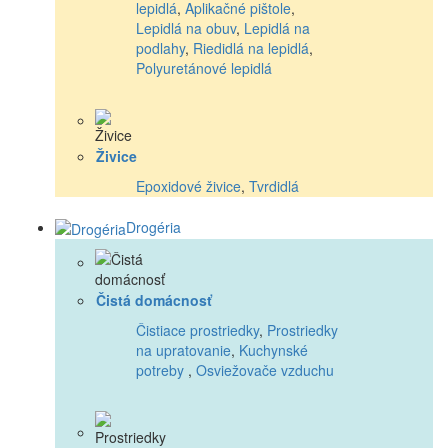
lepidlá
,
Aplikačné pištole
,
Lepidlá na obuv
,
Lepidlá na
podlahy
,
Riedidlá na lepidlá
,
Polyuretánové lepidlá
Živice
Epoxidové živice
,
Tvrdidlá
Drogéria
Čistá domácnosť
Čistiace prostriedky
,
Prostriedky
na upratovanie
,
Kuchynské
potreby
,
Osviežovače vzduchu