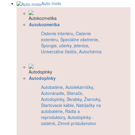
Auto-moto
Autokozmetika
Čistenie interiéru
,
Čistenie
exteriéru
,
Špeciálne ošetrenie
,
Špongie, utierky, jelenice
,
Univerzálne čističe
,
Autochémia
Autodoplnky
Autobatérie
,
Autolekárničky
,
Autonáradie
,
Stierače
,
Autodoplnky
,
Škrabky
,
Žiarovky
,
Štartovacie káble
,
Nabíjačky na
autobatérie
,
Rádiá a
reproduktory
,
Autodoplnky -
ostatné
,
Zimné príslušenstvo