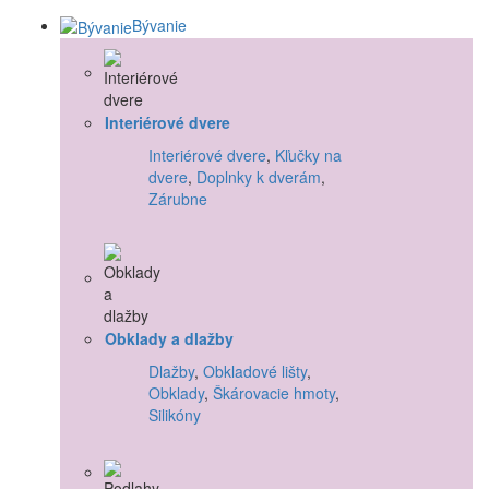
Bývanie
Interiérové dvere
Interiérové dvere
,
Kľučky na
dvere
,
Doplnky k dverám
,
Zárubne
Obklady a dlažby
Dlažby
,
Obkladové lišty
,
Obklady
,
Škárovacie hmoty
,
Silikóny