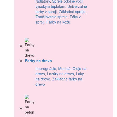
radiátory
,
Spreje odolné voči
vysokým teplotám
,
Univerzálne
farby v spreji
,
Základné spreje
,
Značkovacie spreje
,
Fólia v
spreji
,
Farby na kožu
Farby na drevo
Impregnácie
,
Moridlá
,
Oleje na
drevo
,
Lazúry na drevo
,
Laky
na drevo
,
Základné farby na
drevo