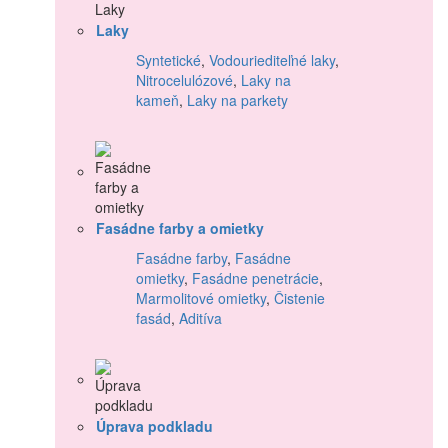
Laky
Syntetické
,
Vodouriediteľné laky
,
Nitrocelulózové
,
Laky na
kameň
,
Laky na parkety
Fasádne farby a omietky
Fasádne farby
,
Fasádne
omietky
,
Fasádne penetrácie
,
Marmolitové omietky
,
Čistenie
fasád
,
Aditíva
Úprava podkladu