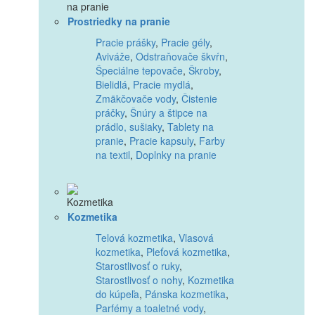
Prostriedky na pranie
Pracie prášky
,
Pracie gély
,
Aviváže
,
Odstraňovače škvŕn
,
Špeciálne tepovače
,
Škroby
,
Bielidlá
,
Pracie mydlá
,
Zmäkčovače vody
,
Čistenie
práčky
,
Šnúry a štipce na
prádlo, sušiaky
,
Tablety na
pranie
,
Pracie kapsuly
,
Farby
na textil
,
Doplnky na pranie
Kozmetika
Telová kozmetika
,
Vlasová
kozmetika
,
Pleťová kozmetika
,
Starostlivosť o ruky
,
Starostlivosť o nohy
,
Kozmetika
do kúpeľa
,
Pánska kozmetika
,
Parfémy a toaletné vody
,