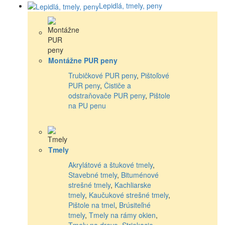
Lepidlá, tmely, peny
Montážne PUR peny
Trubičkové PUR peny
,
Pištoľové
PUR peny
,
Čističe a
odstraňovače PUR peny
,
Pištole
na PU penu
Tmely
Akrylátové a štukové tmely
,
Stavebné tmely
,
Bituménové
strešné tmely
,
Kachliarske
tmely
,
Kaučukové strešné tmely
,
Pištole na tmel
,
Brúsiteľné
tmely
,
Tmely na rámy okien
,
Tmely na drevo
,
Striekacie