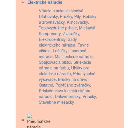
Elektrické náradie
Vŕtacie a sekacie kladivá
,
Uťahováky
,
Frézky
,
Píly
,
Hoblíky
a zrovnávačky
,
Klincovačky
,
Teplovzdušné pištole
,
Miešadlá
,
Kompresory
,
Zváračky
,
Elektrocentrály
,
Sady
elektrického náradia
,
Tavné
pištole
,
Leštičky
,
Laserové
merače
,
Multifunkčné náradie
,
Spájkovacia pištol
,
Striekacie
náradie na farbu
,
Uhlíky pre
elektrické náradie
,
Priemyselné
vysávače
,
Brúsky na drevo
,
Ostatné
,
Polyfúzne zváračky
,
Príslušenstvo k elektrickému
náradiu
,
Uhlové brúsky
,
Vŕtačky
,
Stavebné miešačky