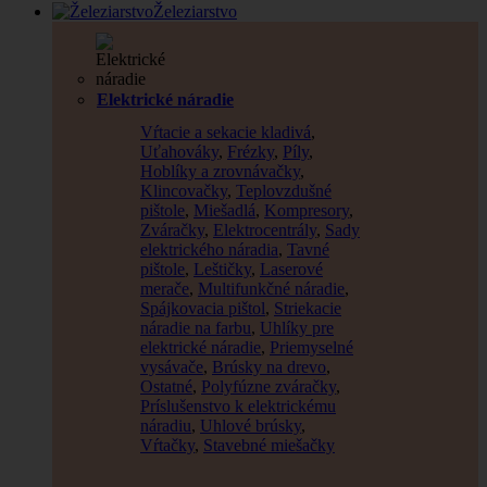
Železiarstvo
Elektrické náradie
Vŕtacie a sekacie kladivá
,
Uťahováky
,
Frézky
,
Píly
,
Hoblíky a zrovnávačky
,
Klincovačky
,
Teplovzdušné
pištole
,
Miešadlá
,
Kompresory
,
Zváračky
,
Elektrocentrály
,
Sady
elektrického náradia
,
Tavné
pištole
,
Leštičky
,
Laserové
merače
,
Multifunkčné náradie
,
Spájkovacia pištol
,
Striekacie
náradie na farbu
,
Uhlíky pre
elektrické náradie
,
Priemyselné
vysávače
,
Brúsky na drevo
,
Ostatné
,
Polyfúzne zváračky
,
Príslušenstvo k elektrickému
náradiu
,
Uhlové brúsky
,
Vŕtačky
,
Stavebné miešačky