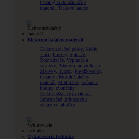
Ostatný vodoinštalačný
materiál
,
Tlakové hadice
Elektroinštalačný materiál
Elektroizolačné pásky
,
Káble
,
Ističe
,
Poistky
,
Spínače
,
Rozvádzače
,
Vypínače a
zásuvky
,
Priemyselné vidlice a
zásuvky
,
Svorky
,
Predlžovačky
,
Ostatný elektroinštalačný
materiál
,
Multimetre, spínacie
hodiny, zvončeky
,
Elektroinštalačný materiál
,
Informačné, príkazové a
zákazové tabuľky
Vykurovacia technika