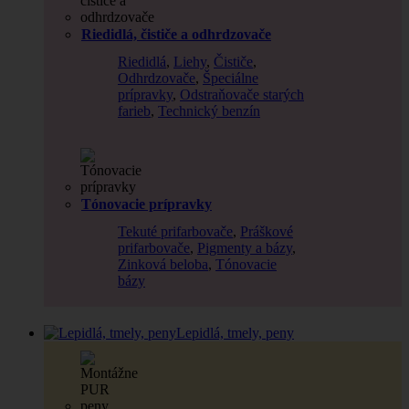
Riedidlá, čističe a odhrdzovače
Riedidlá
,
Liehy
,
Čističe
,
Odhrdzovače
,
Špeciálne
prípravky
,
Odstraňovače starých
farieb
,
Technický benzín
Tónovacie prípravky
Tekuté prifarbovače
,
Práškové
prifarbovače
,
Pigmenty a bázy
,
Zinková beloba
,
Tónovacie
bázy
Lepidlá, tmely, peny