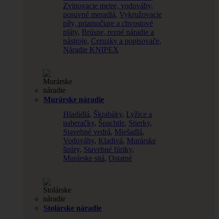
Zvinovacie metre, vodováhy,
posuvné meradlá
,
Vykružovacie
píly, priamočiare a chvostové
pláty
,
Brúsne, rezné náradie a
nástroje
,
Ceruzky a popisovače
,
Náradie KNIPEX
Murárske náradie
Hladidlá
,
Škrabáky
,
Lyžice a
naberačky
,
Špachtle
,
Stierky
,
Stavebné vedrá
,
Miešadlá
,
Vodováhy
,
Kladivá
,
Murárske
šnúry
,
Stavebné fúriky
,
Murárske sitá
,
Ostatné
Stolárske náradie