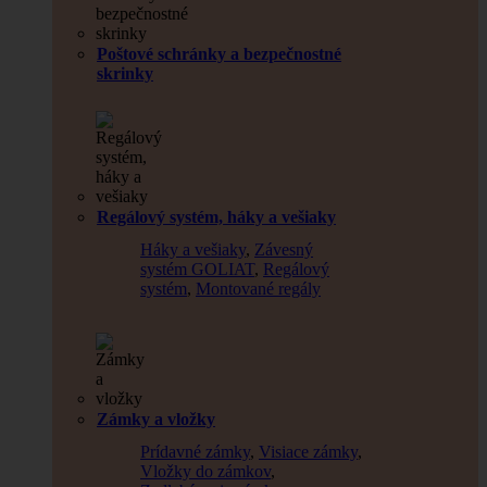
Poštové schránky a bezpečnostné
skrinky
Regálový systém, háky a vešiaky
Háky a vešiaky
,
Závesný
systém GOLIAT
,
Regálový
systém
,
Montované regály
Zámky a vložky
Prídavné zámky
,
Visiace zámky
,
Vložky do zámkov
,