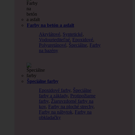
Farby na betón a asfalt
Akrylátové
,
Syntetické
,
Vodouriediteľné
,
Epoxidové
,
Polyuretánové
,
Špeciálne
,
Farby
na bazény
Špeciálne farby
Epoxidové farby
,
Špeciálne
farby a základy
,
Protipožiarne
farby
,
Žiaruvzdorné farby na
kov
,
Farby na ploché strechy
,
Farby na nábytok
,
Farby na
obkladačky