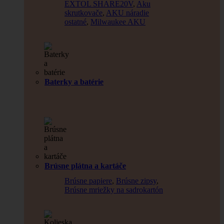
EXTOL SHARE20V
,
Aku
skrutkovače
,
AKU náradie
ostatné
,
Milwaukee AKU
Baterky a batérie
Brúsne plátna a kartáče
Brúsne papiere
,
Brúsne zipsy
,
Brúsne mriežky na sadrokartón