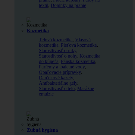
textil
,
Doplnky na pranie
Kozmetika
Telová kozmetika
,
Vlasová
kozmetika
,
Pleťová kozmetika
,
Starostlivosť o ruky
,
Starostlivosť o nohy
,
Kozmetika
do kúpeľa
,
Pánska kozmetika
,
Parfémy a toaletné vody
,
Opaľovacie prípravky
,
Darčekové kazety
,
Antibakteriálne gély
,
Starostlivosť o telo
,
Masážne
emulzie
Zubná hygiena