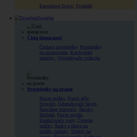
Epoxidové živice
,
Tvrdidlá
Drogéria
Čistá domácnosť
Čistiace prostriedky
,
Prostriedky
na upratovanie
,
Kuchynské
potreby
,
Osviežovače vzduchu
Prostriedky na pranie
Pracie prášky
,
Pracie gély
,
Aviváže
,
Odstraňovače škvŕn
,
Špeciálne tepovače
,
Škroby
,
Bielidlá
,
Pracie mydlá
,
Zmäkčovače vody
,
Čistenie
práčky
,
Šnúry a štipce na
prádlo, sušiaky
,
Tablety na
pranie
,
Pracie kapsuly
,
Farby na