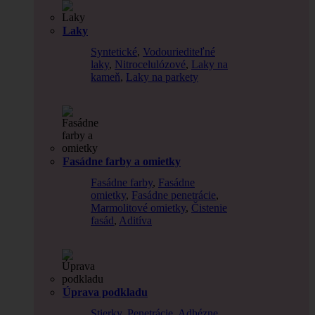
Laky
Syntetické
,
Vodouriediteľné
laky
,
Nitrocelulózové
,
Laky na
kameň
,
Laky na parkety
Fasádne farby a omietky
Fasádne farby
,
Fasádne
omietky
,
Fasádne penetrácie
,
Marmolitové omietky
,
Čistenie
fasád
,
Aditíva
Úprava podkladu
Stierky
,
Penetrácie
,
Adhézne