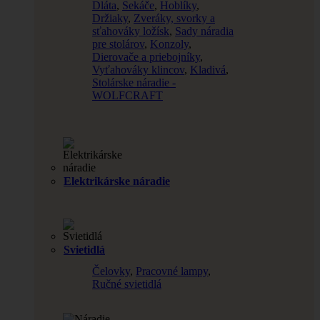
Dláta
,
Sekáče
,
Hoblíky
,
Držiaky
,
Zveráky, svorky a
sťahováky ložísk
,
Sady náradia
pre stolárov
,
Konzoly
,
Dierovače a priebojníky
,
Vyťahováky klincov
,
Kladivá
,
Stolárske náradie -
WOLFCRAFT
Elektrikárske náradie
Svietidlá
Čelovky
,
Pracovné lampy
,
Ručné svietidlá