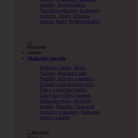
mostíky
,
Hydroizolácie
,
Špeciálne prípravky na úpravu
povrchu
,
Tmely
,
Ochrana
muriva
,
Sadry
,
Hydrofobizácia
Maliarske náradie
Maliarske štetky
,
Štetce
,
Valčeky
,
Maliarske sady
,
Vaničky, kelímky a mriežky
,
Držadlá a teleskopické tyče
,
Šnúry a značiace prášky
,
Zakrývacie fólie a papiere
,
Maliarske pásky
,
Oceľové
kartáče
,
Špachtle
,
Ochranné
pomôcky a doplnky
,
Maliarske
vedrá a vaničky