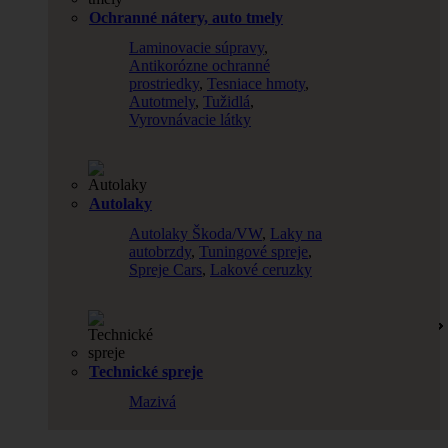
Ochranné nátery, auto tmely
Laminovacie súpravy
,
Antikorózne ochranné
prostriedky
,
Tesniace hmoty
,
Autotmely
,
Tužidlá
,
Vyrovnávacie látky
Autolaky
Autolaky Škoda/VW
,
Laky na
autobrzdy
,
Tuningové spreje
,
Spreje Cars
,
Lakové ceruzky
Technické spreje
Mazivá