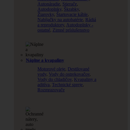
Autonáradie
,
Stierače
,
Autodoplnky
,
Škrabky
,
Žiarovky
,
Štartovacie káble
,
Nabíjačky na autobatérie
,
Rádiá
a reproduktory
,
Autodoplnky -
ostatné
,
Zimné príslušenstvo
Náplne a kvapaliny
Motorové oleje
,
Destilované
vody
,
Vody do ostrekovačov
,
Vody do chladičov
,
Kvapaliny a
aditíva
,
Technické spreje
,
Rozmrazovače