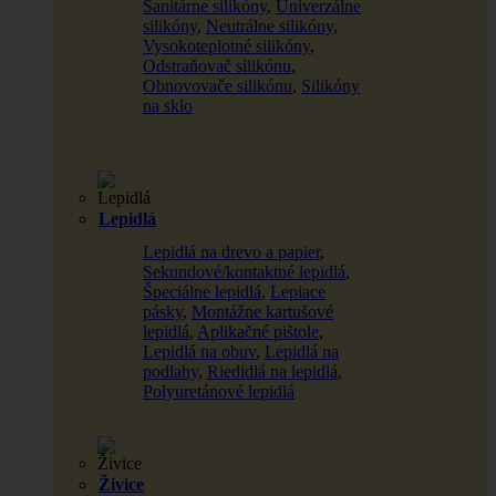
Sanitárne silikóny
,
Univerzálne
silikóny
,
Neutrálne silikóny
,
Vysokoteplotné silikóny
,
Odstraňovač silikónu
,
Obnovovače silikónu
,
Silikóny
na sklo
Lepidlá
Lepidlá na drevo a papier
,
Sekundové/kontaktné lepidlá
,
Špeciálne lepidlá
,
Lepiace
pásky
,
Montážne kartušové
lepidlá
,
Aplikačné pištole
,
Lepidlá na obuv
,
Lepidlá na
podlahy
,
Riedidlá na lepidlá
,
Polyuretánové lepidlá
Živice