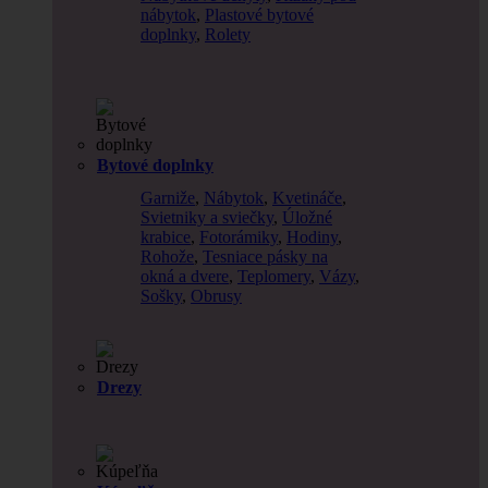
nábytok
,
Plastové bytové
doplnky
,
Rolety
Bytové doplnky
Garniže
,
Nábytok
,
Kvetináče
,
Svietniky a sviečky
,
Úložné
krabice
,
Fotorámiky
,
Hodiny
,
Rohože
,
Tesniace pásky na
okná a dvere
,
Teplomery
,
Vázy
,
Sošky
,
Obrusy
Drezy