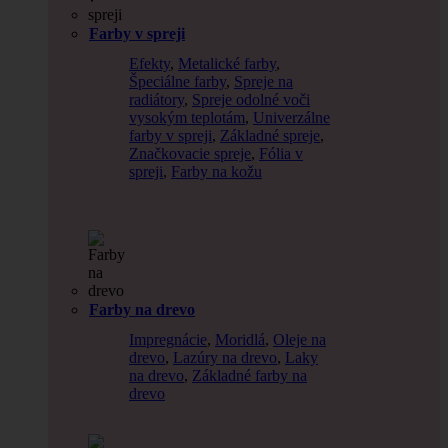
Farby v spreji
Efekty
,
Metalické farby
,
Špeciálne farby
,
Spreje na
radiátory
,
Spreje odolné voči
vysokým teplotám
,
Univerzálne
farby v spreji
,
Základné spreje
,
Značkovacie spreje
,
Fólia v
spreji
,
Farby na kožu
Farby na drevo
Impregnácie
,
Moridlá
,
Oleje na
drevo
,
Lazúry na drevo
,
Laky
na drevo
,
Základné farby na
drevo