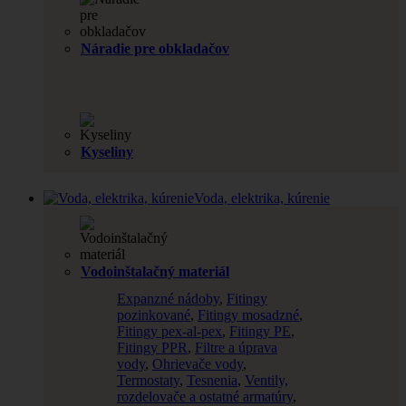
Náradie pre obkladačov
Kyseliny
Voda, elektrika, kúrenie
Vodoinštalačný materiál
Expanzné nádoby
,
Fitingy
pozinkované
,
Fitingy mosadzné
,
Fitingy pex-al-pex
,
Fitingy PE
,
Fitingy PPR
,
Filtre a úprava
vody
,
Ohrievače vody
,
Termostaty
,
Tesnenia
,
Ventily,
rozdelovače a ostatné armatúry
,