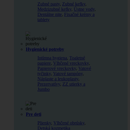
Zubné pasty
,
Zubné kefky
,
Medzizubné kefky
,
Ústne vody
,
Dentálne nite
,
Fixačné krémy a
tablety
Hygienické potreby
Intímna hygiena
,
Toaletné
papiere
,
Vlhčené vreckovky
,
Papierové vreckovky
,
Vatové
tyčinky
,
Vatové tampóny
,
Náplaste a leukoplasty
,
Prezervatívy
,
ZZ utierky a
Jumbo
Pre deti
Plienky
,
Vlhčené obrúsky
,
Detská kozmetika