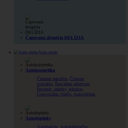
Čapovaná drogéria DELÍZIA
Auto-moto
Autokozmetika
Čistenie interiéru
,
Čistenie
exteriéru
,
Špeciálne ošetrenie
,
Špongie, utierky, jelenice
,
Univerzálne čističe
,
Autochémia
Autodoplnky
Autobatérie
,
Autolekárničky
,