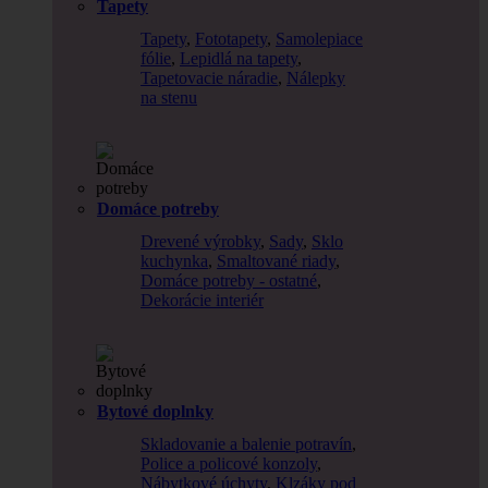
Tapety
Tapety
,
Fototapety
,
Samolepiace
fólie
,
Lepidlá na tapety
,
Tapetovacie náradie
,
Nálepky
na stenu
Domáce potreby
Drevené výrobky
,
Sady
,
Sklo
kuchynka
,
Smaltované riady
,
Domáce potreby - ostatné
,
Dekorácie interiér
Bytové doplnky
Skladovanie a balenie potravín
,
Police a policové konzoly
,
Nábytkové úchyty
,
Klzáky pod