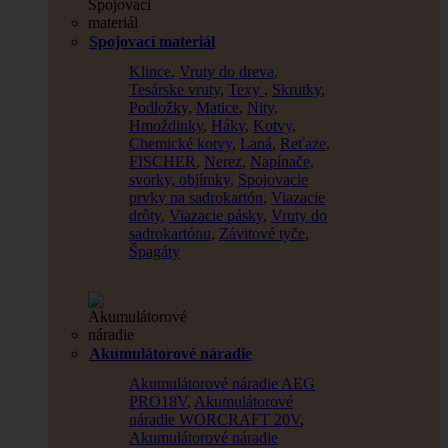
Spojovací materiál
Klince
,
Vruty do dreva
,
Tesárske vruty
,
Texy
,
Skrutky
,
Podložky
,
Matice
,
Nity
,
Hmoždinky
,
Háky
,
Kotvy
,
Chemické kotvy
,
Laná
,
Reťaze
,
FISCHER
,
Nerez
,
Napínače,
svorky, objímky
,
Spojovacie
prvky na sadrokartón
,
Viazacie
drôty
,
Viazacie pásky
,
Vruty do
sadrokartónu
,
Závitové tyče
,
Špagáty
Akumulátorové náradie
Akumulátorové náradie AEG
PRO18V
,
Akumulátorové
náradie WORCRAFT 20V
,
Akumulátorové náradie