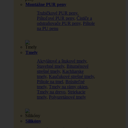
Montážne PUR peny
Trubičkové PUR peny
,
Pištoľové PUR peny
,
Čističe a
odstraňovače PUR peny
,
Pištole
na PU penu
Tmely
Akrylátové a štukové tmely
,
Stavebné tmely
,
Bituménové
strešné tmely
,
Kachliarske
tmely
,
Kaučukové strešné tmely
,
Pištole na tmel
,
Brúsiteľné
tmely
,
Tmely na rámy okien
,
Tmely na drevo
,
Striekacie
tmely
,
Polyuretánové tmely
Silikóny