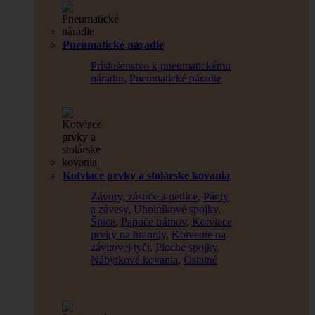
Pneumatické náradie
Príslušenstvo k pneumatickému
náradiu
,
Pneumatické náradie
Kotviace prvky a stolárske kovania
Závory, zástrče a petlice
,
Pánty
a závesy
,
Uholníkové spojky
,
Špice
,
Papuče trámov
,
Kotviace
prvky na hranoly
,
Kotvenie na
závitovej tyči
,
Ploché spojky
,
Nábytkové kovania
,
Ostatné