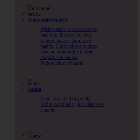
Vodovodné batérie
Príslušenstvo k vodovodným
batériam
,
Drezové batérie
,
Vaňové batérie
,
Sprchové
batérie
,
Umývadlové batérie
,
Ostatné vodovodné batérie
,
Napúšťacie hadice
,
Podomietkové batérie
Sanita
Vane
,
Toalety
,
Umývadlá
,
Sifóny a armatúry
,
Príslušenstvo
k sanite