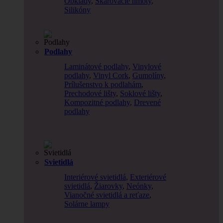
Obklady
,
Škárovacie hmoty
,
Silikóny
Podlahy
Laminátové podlahy
,
Vinylové
podlahy
,
Vinyl Cork
,
Gumolíny
,
Prílušenstvo k podlahám
,
Prechodové lišty
,
Soklové lišty
,
Kompozitné podlahy
,
Drevené
podlahy
Svietidlá
Interiérové svietidlá
,
Exteriérové
svietidlá
,
Žiarovky
,
Neónky
,
Vianočné svietidlá a reťaze
,
Solárne lampy