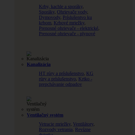
Krby, kachle a sporáky
,
Sporáky
,
Ohrievače vody
,
Dymovody
,
Príslušentvo ku
krbom
,
Krbové mriežky
,
Prenosné ohrievače - elektrické
,
Prenosné ohrievače - plynové
Kanalizácia
HT rúry a príslušenstvo
,
KG
rúry a príslušenstvo
,
Krtko -
prepchávanie odpadov
Ventilačný systém
Vetracie mriežky
,
Ventilátory
,
Rozvody vetrania
,
Revízne
dvierka