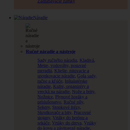
Zadlabávacie zámky
Náradie
Ručné náradie a nástroje
Sady ručného náradia
,
Kladivá
,
Metre, vodováhy, posuvné
meradlá
,
Kliešte, nitovacie a
sponkovacie náradie
,
Gola sady,
račne a kľúče
,
Inštalatérske
náradie
,
Kufre, organizéry a
vrecká na náradie
,
Nože a brity
,
Nožnice
,
Plynové horáky a
príslušenstvo
,
Ručné píly
,
Sekery
,
Stopkové frézy
,
Skrutkovače a bity
,
Pracovné
stojany
,
Vrtáky do betónu a
sekáče
,
Vrtáky do dreva
,
Vrtáky
do kovu a závitorezé náradie
,