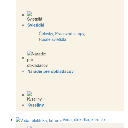
Svietidlá
Čelovky
,
Pracovné lampy
,
Ručné svietidlá
Náradie pre obkladačov
Kyseliny
Voda, elektrika, kúrenie