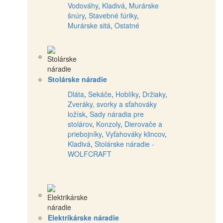
Vodováhy
,
Kladivá
,
Murárske
šnúry
,
Stavebné fúriky
,
Murárske sitá
,
Ostatné
Stolárske náradie
Dláta
,
Sekáče
,
Hoblíky
,
Držiaky
,
Zveráky, svorky a sťahováky
ložísk
,
Sady náradia pre
stolárov
,
Konzoly
,
Dierovače a
priebojníky
,
Vyťahováky klincov
,
Kladivá
,
Stolárske náradie -
WOLFCRAFT
Elektrikárske náradie