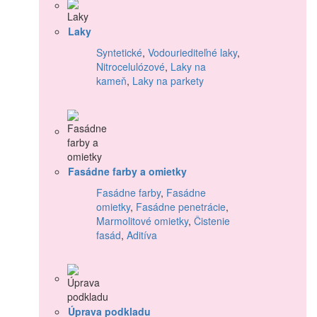
Laky
Syntetické
,
Vodouriediteľné laky
,
Nitrocelulózové
,
Laky na
kameň
,
Laky na parkety
Fasádne farby a omietky
Fasádne farby
,
Fasádne
omietky
,
Fasádne penetrácie
,
Marmolitové omietky
,
Čistenie
fasád
,
Aditíva
Úprava podkladu