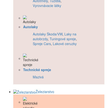
Autotmely
,
Tužidlá
,
Vyrovnávacie látky
Autolaky
Autolaky Škoda/VW
,
Laky na
autobrzdy
,
Tuningové spreje
,
Spreje Cars
,
Lakové ceruzky
Technické spreje
Mazivá
Železiarstvo