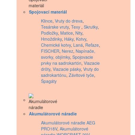
Spojovací materiál
Klince
,
Vruty do dreva
,
Tesárske vruty
,
Texy
,
Skrutky
,
Podložky
,
Matice
,
Nity
,
Hmoždinky
,
Háky
,
Kotvy
,
Chemické kotvy
,
Laná
,
Reťaze
,
FISCHER
,
Nerez
,
Napínače,
svorky, objímky
,
Spojovacie
prvky na sadrokartón
,
Viazacie
drôty
,
Viazacie pásky
,
Vruty do
sadrokartónu
,
Závitové tyče
,
Špagáty
Akumulátorové náradie
Akumulátorové náradie AEG
PRO18V
,
Akumulátorové
náradie WORCRAFT 20V
,