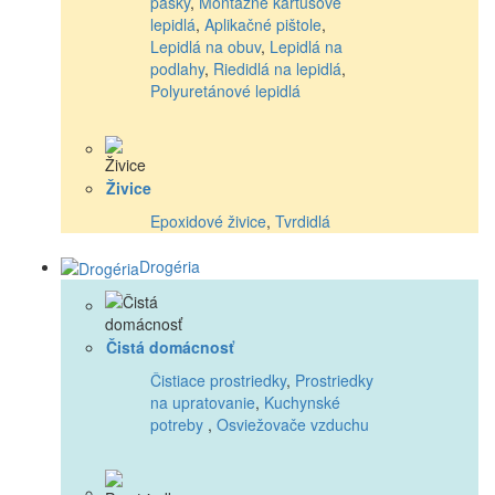
pásky
,
Montážne kartušové
lepidlá
,
Aplikačné pištole
,
Lepidlá na obuv
,
Lepidlá na
podlahy
,
Riedidlá na lepidlá
,
Polyuretánové lepidlá
Živice
Epoxidové živice
,
Tvrdidlá
Drogéria
Čistá domácnosť
Čistiace prostriedky
,
Prostriedky
na upratovanie
,
Kuchynské
potreby
,
Osviežovače vzduchu