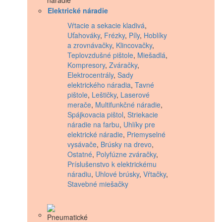
Elektrické náradie
Vŕtacie a sekacie kladivá
,
Uťahováky
,
Frézky
,
Píly
,
Hoblíky
a zrovnávačky
,
Klincovačky
,
Teplovzdušné pištole
,
Miešadlá
,
Kompresory
,
Zváračky
,
Elektrocentrály
,
Sady
elektrického náradia
,
Tavné
pištole
,
Leštičky
,
Laserové
merače
,
Multifunkčné náradie
,
Spájkovacia pištol
,
Striekacie
náradie na farbu
,
Uhlíky pre
elektrické náradie
,
Priemyselné
vysávače
,
Brúsky na drevo
,
Ostatné
,
Polyfúzne zváračky
,
Príslušenstvo k elektrickému
náradiu
,
Uhlové brúsky
,
Vŕtačky
,
Stavebné miešačky