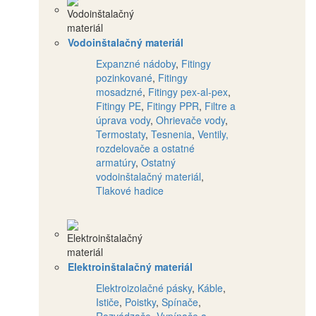
Vodoinštalačný materiál
Expanzné nádoby
,
Fitingy
pozinkované
,
Fitingy
mosadzné
,
Fitingy pex-al-pex
,
Fitingy PE
,
Fitingy PPR
,
Filtre a
úprava vody
,
Ohrievače vody
,
Termostaty
,
Tesnenia
,
Ventily,
rozdelovače a ostatné
armatúry
,
Ostatný
vodoinštalačný materiál
,
Tlakové hadice
Elektroinštalačný materiál
Elektroizolačné pásky
,
Káble
,
Ističe
,
Poistky
,
Spínače
,
Rozvádzače
,
Vypínače a