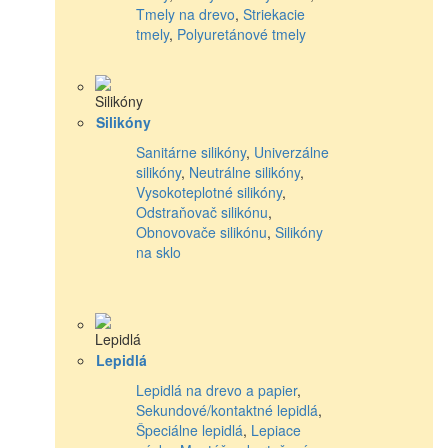
Tmely na drevo
,
Striekacie
tmely
,
Polyuretánové tmely
Silikóny
Sanitárne silikóny
,
Univerzálne
silikóny
,
Neutrálne silikóny
,
Vysokoteplotné silikóny
,
Odstraňovač silikónu
,
Obnovovače silikónu
,
Silikóny
na sklo
Lepidlá
Lepidlá na drevo a papier
,
Sekundové/kontaktné lepidlá
,
Špeciálne lepidlá
,
Lepiace