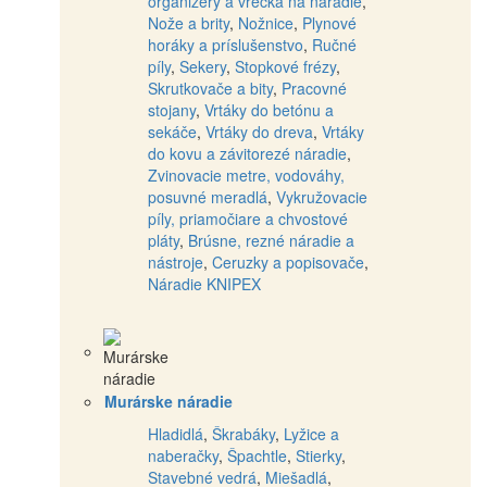
organizéry a vrecká na náradie
,
Nože a brity
,
Nožnice
,
Plynové
horáky a príslušenstvo
,
Ručné
píly
,
Sekery
,
Stopkové frézy
,
Skrutkovače a bity
,
Pracovné
stojany
,
Vrtáky do betónu a
sekáče
,
Vrtáky do dreva
,
Vrtáky
do kovu a závitorezé náradie
,
Zvinovacie metre, vodováhy,
posuvné meradlá
,
Vykružovacie
píly, priamočiare a chvostové
pláty
,
Brúsne, rezné náradie a
nástroje
,
Ceruzky a popisovače
,
Náradie KNIPEX
Murárske náradie
Hladidlá
,
Škrabáky
,
Lyžice a
naberačky
,
Špachtle
,
Stierky
,
Stavebné vedrá
,
Miešadlá
,