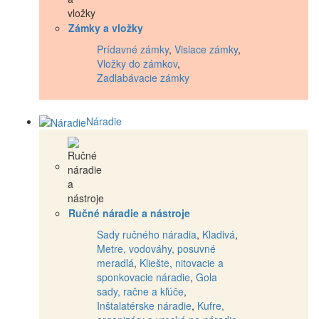
Zámky a vložky
Prídavné zámky
,
Visiace zámky
,
Vložky do zámkov
,
Zadlabávacie zámky
Náradie
Ručné náradie a nástroje
Sady ručného náradia
,
Kladivá
,
Metre, vodováhy, posuvné
meradlá
,
Kliešte, nitovacie a
sponkovacie náradie
,
Gola
sady, račne a kľúče
,
Inštalatérske náradie
,
Kufre,