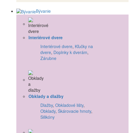
Bývanie
Interiérové dvere
Interiérové dvere
,
Kľučky na
dvere
,
Doplnky k dverám
,
Zárubne
Obklady a dlažby
Dlažby
,
Obkladové lišty
,
Obklady
,
Škárovacie hmoty
,
Silikóny