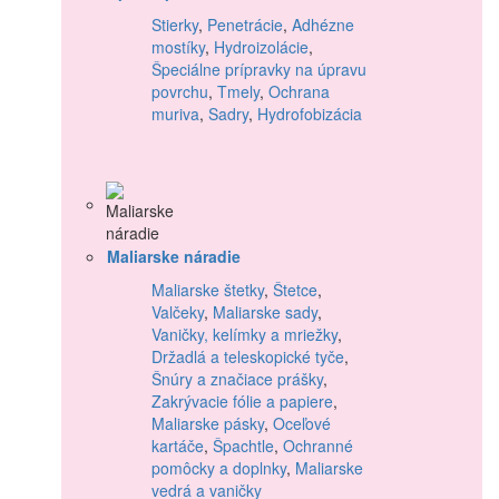
Stierky
,
Penetrácie
,
Adhézne
mostíky
,
Hydroizolácie
,
Špeciálne prípravky na úpravu
povrchu
,
Tmely
,
Ochrana
muriva
,
Sadry
,
Hydrofobizácia
Maliarske náradie
Maliarske štetky
,
Štetce
,
Valčeky
,
Maliarske sady
,
Vaničky, kelímky a mriežky
,
Držadlá a teleskopické tyče
,
Šnúry a značiace prášky
,
Zakrývacie fólie a papiere
,
Maliarske pásky
,
Oceľové
kartáče
,
Špachtle
,
Ochranné
pomôcky a doplnky
,
Maliarske
vedrá a vaničky