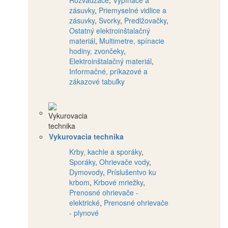
zásuvky
,
Priemyselné vidlice a
zásuvky
,
Svorky
,
Predlžovačky
,
Ostatný elektroinštalačný
materiál
,
Multimetre, spínacie
hodiny, zvončeky
,
Elektroinštalačný materiál
,
Informačné, príkazové a
zákazové tabuľky
Vykurovacia technika
Krby, kachle a sporáky
,
Sporáky
,
Ohrievače vody
,
Dymovody
,
Príslušentvo ku
krbom
,
Krbové mriežky
,
Prenosné ohrievače -
elektrické
,
Prenosné ohrievače
- plynové