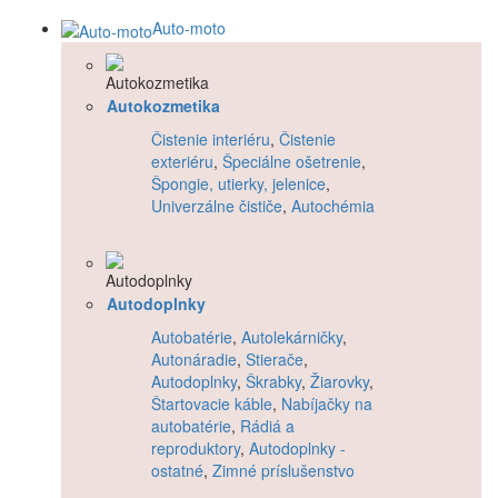
Auto-moto
Autokozmetika
Čistenie interiéru
,
Čistenie
exteriéru
,
Špeciálne ošetrenie
,
Špongie, utierky, jelenice
,
Univerzálne čističe
,
Autochémia
Autodoplnky
Autobatérie
,
Autolekárničky
,
Autonáradie
,
Stierače
,
Autodoplnky
,
Škrabky
,
Žiarovky
,
Štartovacie káble
,
Nabíjačky na
autobatérie
,
Rádiá a
reproduktory
,
Autodoplnky -
ostatné
,
Zimné príslušenstvo