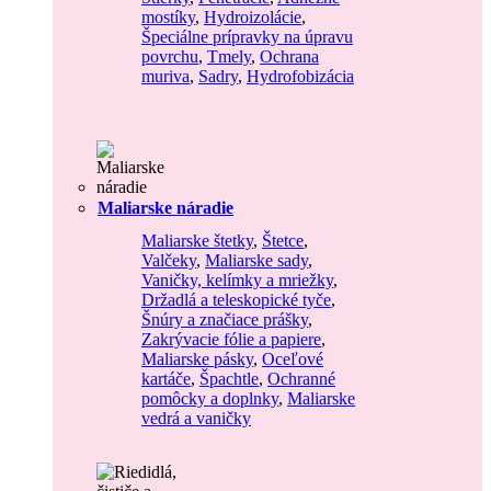
mostíky
,
Hydroizolácie
,
Špeciálne prípravky na úpravu
povrchu
,
Tmely
,
Ochrana
muriva
,
Sadry
,
Hydrofobizácia
Maliarske náradie
Maliarske štetky
,
Štetce
,
Valčeky
,
Maliarske sady
,
Vaničky, kelímky a mriežky
,
Držadlá a teleskopické tyče
,
Šnúry a značiace prášky
,
Zakrývacie fólie a papiere
,
Maliarske pásky
,
Oceľové
kartáče
,
Špachtle
,
Ochranné
pomôcky a doplnky
,
Maliarske
vedrá a vaničky