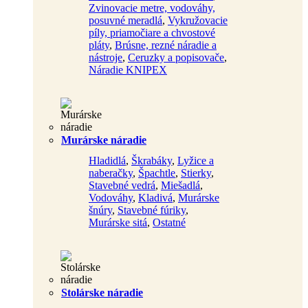
Zvinovacie metre, vodováhy,
posuvné meradlá
,
Vykružovacie
píly, priamočiare a chvostové
pláty
,
Brúsne, rezné náradie a
nástroje
,
Ceruzky a popisovače
,
Náradie KNIPEX
Murárske náradie
Hladidlá
,
Škrabáky
,
Lyžice a
naberačky
,
Špachtle
,
Stierky
,
Stavebné vedrá
,
Miešadlá
,
Vodováhy
,
Kladivá
,
Murárske
šnúry
,
Stavebné fúriky
,
Murárske sitá
,
Ostatné
Stolárske náradie