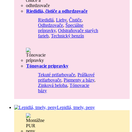
Riedidlá, čističe a odhrdzovače
Riedidlá
,
Liehy
,
Čističe
,
Odhrdzovače
,
Špeciálne
prípravky
,
Odstraňovače starých
farieb
,
Technický benzín
Tónovacie prípravky
Tekuté prifarbovače
,
Práškové
prifarbovače
,
Pigmenty a bázy
,
Zinková beloba
,
Tónovacie
bázy
Lepidlá, tmely, peny