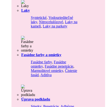
Laky
Syntetické
,
Vodouriediteľné
laky
,
Nitrocelulózové
,
Laky na
kameň
,
Laky na parkety
Fasádne farby a omietky
Fasádne farby
,
Fasádne
omietky
,
Fasádne penetrácie
,
Marmolitové omietky
,
Čistenie
fasád
,
Aditíva
Úprava podkladu
Stierky
,
Penetrácie
,
Adhézne