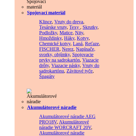
Spojovací materiál
Klince
,
Vruty do dreva
,
Tesárske vruty
,
Texy
,
Skrutky
,
Podložky
,
Matice
,
Nity
,
Hmoždinky
,
Háky
,
Kotvy
,
Chemické kotvy
,
Laná
,
Reťaze
,
FISCHER
,
Nerez
,
Napínače,
svorky, objímky
,
Spojovacie
prvky na sadrokartón
,
Viazacie
drôty
,
Viazacie pásky
,
Vruty do
sadrokartónu
,
Závitové tyče
,
Špagáty
Akumulátorové náradie
Akumulátorové náradie AEG
PRO18V
,
Akumulátorové
náradie WORCRAFT 20V
,
Akumulátorové náradie