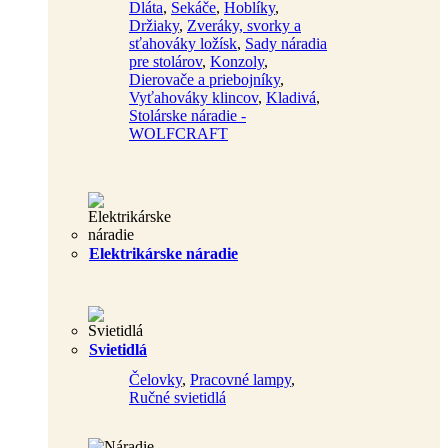
Dláta
,
Sekáče
,
Hoblíky
,
Držiaky
,
Zveráky, svorky a
sťahováky ložísk
,
Sady náradia
pre stolárov
,
Konzoly
,
Dierovače a priebojníky
,
Vyťahováky klincov
,
Kladivá
,
Stolárske náradie -
WOLFCRAFT
Elektrikárske náradie
Svietidlá
Čelovky
,
Pracovné lampy
,
Ručné svietidlá