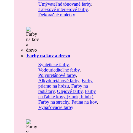
Umývateľné tónované farby
,
Latexové interiérové farby
,
Dekoračné omietky
Farby na kov a drevo
Syntetické farby
,
Vodouriediteľné farby
,
Polyuretánové farby
,
Alkyduretánové farby
,
Farby
priamo na hrdzu
,
Farby na
radiátory
,
Olejové farby
,
Farby
na ľahké kovy (zinok, hliník)
,
Farby na strechy
,
Patina na kov
,
Vypaľovacie farby