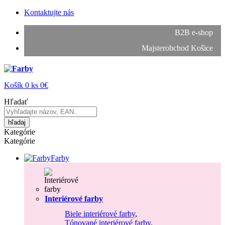
Kontaktujte nás
B2B e-shop
Majsterobchod Košice
Košík
0
ks
0€
Hľadať
hľadaj
Kategórie
Kategórie
Farby
Interiérové farby
Biele interiérové farby
,
Tónované interiérové farby
,