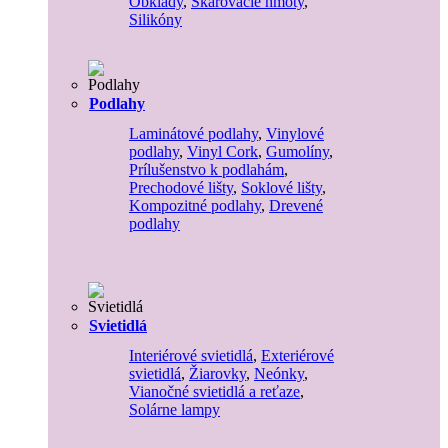
Obklady
,
Škárovacie hmoty
,
Silikóny
Podlahy
Laminátové podlahy
,
Vinylové
podlahy
,
Vinyl Cork
,
Gumolíny
,
Prílušenstvo k podlahám
,
Prechodové lišty
,
Soklové lišty
,
Kompozitné podlahy
,
Drevené
podlahy
Svietidlá
Interiérové svietidlá
,
Exteriérové
svietidlá
,
Žiarovky
,
Neónky
,
Vianočné svietidlá a reťaze
,
Solárne lampy