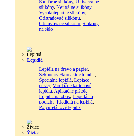
Sanitárne silikóny
,
Univerzálne
silikóny
,
Neutrálne silikóny
,
Vysokoteplotné silikóny
,
Odstraňovač silikónu
,
Obnovovače silikónu
,
Silikóny
na sklo
Lepidlá
Lepidlá na drevo a papier
,
Sekundové/kontaktné lepidlá
,
Špeciálne lepidlá
,
Lepiace
pásky
,
Montážne kartušové
lepidlá
,
Aplikačné pištole
,
Lepidlá na obuv
,
Lepidlá na
podlahy
,
Riedidlá na lepidlá
,
Polyuretánové lepidlá
Živice