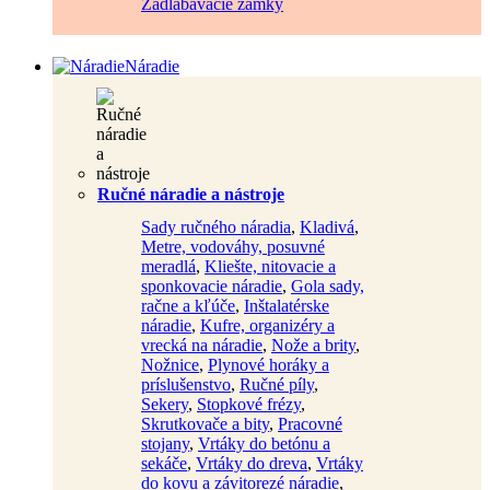
Zadlabávacie zámky
Náradie
Ručné náradie a nástroje
Sady ručného náradia
,
Kladivá
,
Metre, vodováhy, posuvné
meradlá
,
Kliešte, nitovacie a
sponkovacie náradie
,
Gola sady,
račne a kľúče
,
Inštalatérske
náradie
,
Kufre, organizéry a
vrecká na náradie
,
Nože a brity
,
Nožnice
,
Plynové horáky a
príslušenstvo
,
Ručné píly
,
Sekery
,
Stopkové frézy
,
Skrutkovače a bity
,
Pracovné
stojany
,
Vrtáky do betónu a
sekáče
,
Vrtáky do dreva
,
Vrtáky
do kovu a závitorezé náradie
,