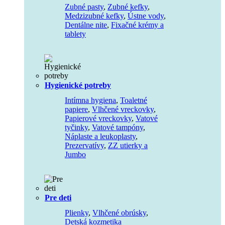
Zubné pasty
,
Zubné kefky
,
Medzizubné kefky
,
Ústne vody
,
Dentálne nite
,
Fixačné krémy a
tablety
Hygienické potreby
Intímna hygiena
,
Toaletné
papiere
,
Vlhčené vreckovky
,
Papierové vreckovky
,
Vatové
tyčinky
,
Vatové tampóny
,
Náplaste a leukoplasty
,
Prezervatívy
,
ZZ utierky a
Jumbo
Pre deti
Plienky
,
Vlhčené obrúsky
,
Detská kozmetika