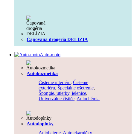
Čapovaná drogéria DELÍZIA
Auto-moto
Autokozmetika
Čistenie interiéru
,
Čistenie
exteriéru
,
Špeciálne ošetrenie
,
Špongie, utierky, jelenice
,
Univerzálne čističe
,
Autochémia
Autodoplnky
Autobatérie
,
Autolekárničky
,