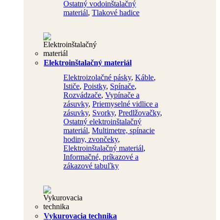
Ostatný vodoinštalačný
materiál
,
Tlakové hadice
Elektroinštalačný materiál
Elektroizolačné pásky
,
Káble
,
Ističe
,
Poistky
,
Spínače
,
Rozvádzače
,
Vypínače a
zásuvky
,
Priemyselné vidlice a
zásuvky
,
Svorky
,
Predlžovačky
,
Ostatný elektroinštalačný
materiál
,
Multimetre, spínacie
hodiny, zvončeky
,
Elektroinštalačný materiál
,
Informačné, príkazové a
zákazové tabuľky
Vykurovacia technika