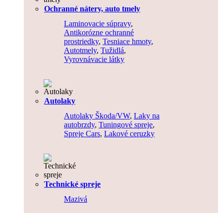
Ochranné nátery, auto tmely
Laminovacie súpravy
,
Antikorózne ochranné
prostriedky
,
Tesniace hmoty
,
Autotmely
,
Tužidlá
,
Vyrovnávacie látky
Autolaky
Autolaky Škoda/VW
,
Laky na
autobrzdy
,
Tuningové spreje
,
Spreje Cars
,
Lakové ceruzky
Technické spreje
Mazivá