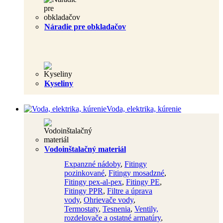
Náradie pre obkladačov
Kyseliny
Voda, elektrika, kúrenie
Vodoinštalačný materiál
Expanzné nádoby
,
Fitingy
pozinkované
,
Fitingy mosadzné
,
Fitingy pex-al-pex
,
Fitingy PE
,
Fitingy PPR
,
Filtre a úprava
vody
,
Ohrievače vody
,
Termostaty
,
Tesnenia
,
Ventily,
rozdelovače a ostatné armatúry
,