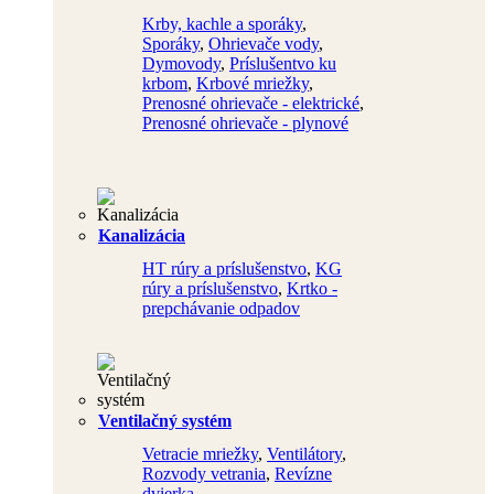
Krby, kachle a sporáky
,
Sporáky
,
Ohrievače vody
,
Dymovody
,
Príslušentvo ku
krbom
,
Krbové mriežky
,
Prenosné ohrievače - elektrické
,
Prenosné ohrievače - plynové
Kanalizácia
HT rúry a príslušenstvo
,
KG
rúry a príslušenstvo
,
Krtko -
prepchávanie odpadov
Ventilačný systém
Vetracie mriežky
,
Ventilátory
,
Rozvody vetrania
,
Revízne
dvierka