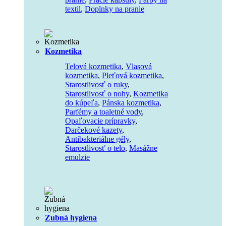
textil
,
Doplnky na pranie
Kozmetika
Telová kozmetika
,
Vlasová
kozmetika
,
Pleťová kozmetika
,
Starostlivosť o ruky
,
Starostlivosť o nohy
,
Kozmetika
do kúpeľa
,
Pánska kozmetika
,
Parfémy a toaletné vody
,
Opaľovacie prípravky
,
Darčekové kazety
,
Antibakteriálne gély
,
Starostlivosť o telo
,
Masážne
emulzie
Zubná hygiena