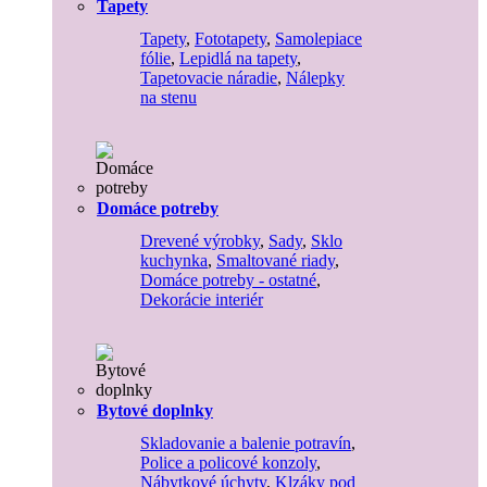
Tapety
Tapety
,
Fototapety
,
Samolepiace
fólie
,
Lepidlá na tapety
,
Tapetovacie náradie
,
Nálepky
na stenu
Domáce potreby
Drevené výrobky
,
Sady
,
Sklo
kuchynka
,
Smaltované riady
,
Domáce potreby - ostatné
,
Dekorácie interiér
Bytové doplnky
Skladovanie a balenie potravín
,
Police a policové konzoly
,
Nábytkové úchyty
,
Klzáky pod