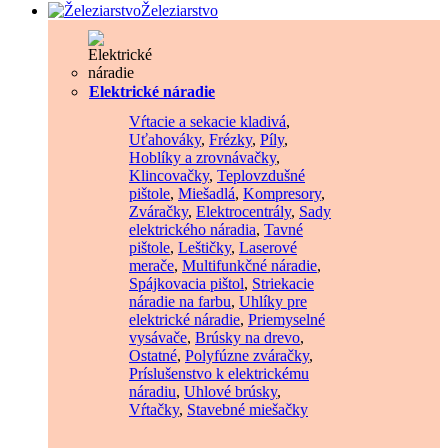
Železiarstvo
Elektrické náradie
Vŕtacie a sekacie kladivá
,
Uťahováky
,
Frézky
,
Píly
,
Hoblíky a zrovnávačky
,
Klincovačky
,
Teplovzdušné
pištole
,
Miešadlá
,
Kompresory
,
Zváračky
,
Elektrocentrály
,
Sady
elektrického náradia
,
Tavné
pištole
,
Leštičky
,
Laserové
merače
,
Multifunkčné náradie
,
Spájkovacia pištol
,
Striekacie
náradie na farbu
,
Uhlíky pre
elektrické náradie
,
Priemyselné
vysávače
,
Brúsky na drevo
,
Ostatné
,
Polyfúzne zváračky
,
Príslušenstvo k elektrickému
náradiu
,
Uhlové brúsky
,
Vŕtačky
,
Stavebné miešačky