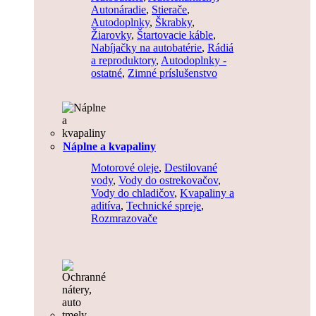
Autonáradie
,
Stierače
,
Autodoplnky
,
Škrabky
,
Žiarovky
,
Štartovacie káble
,
Nabíjačky na autobatérie
,
Rádiá
a reproduktory
,
Autodoplnky -
ostatné
,
Zimné príslušenstvo
Náplne a kvapaliny
Motorové oleje
,
Destilované
vody
,
Vody do ostrekovačov
,
Vody do chladičov
,
Kvapaliny a
aditíva
,
Technické spreje
,
Rozmrazovače