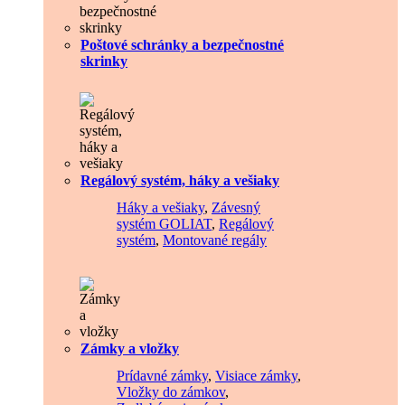
Poštové schránky a bezpečnostné
skrinky
Regálový systém, háky a vešiaky
Háky a vešiaky
,
Závesný
systém GOLIAT
,
Regálový
systém
,
Montované regály
Zámky a vložky
Prídavné zámky
,
Visiace zámky
,
Vložky do zámkov
,