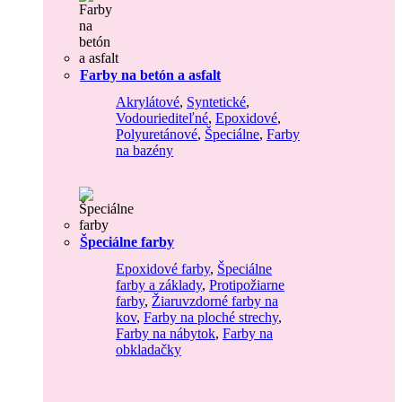
Farby na betón a asfalt
Akrylátové
,
Syntetické
,
Vodouriediteľné
,
Epoxidové
,
Polyuretánové
,
Špeciálne
,
Farby
na bazény
Špeciálne farby
Epoxidové farby
,
Špeciálne
farby a základy
,
Protipožiarne
farby
,
Žiaruvzdorné farby na
kov
,
Farby na ploché strechy
,
Farby na nábytok
,
Farby na
obkladačky