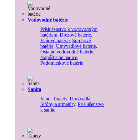
Vodovodné batérie
Príslušenstvo k vodovodným
batériam
,
Drezové batérie
,
Vaňové batérie
,
Sprchové
batérie
,
Umývadlové batérie
,
Ostatné vodovodné batérie
,
Napúšťacie hadice
,
Podomietkové batérie
Sanita
Vane
,
Toalety
,
Umývadlá
,
Sifóny a armatúry
,
Príslušenstvo
k sanite