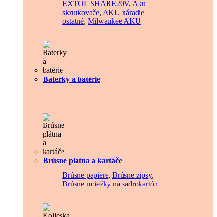
EXTOL SHARE20V
,
Aku
skrutkovače
,
AKU náradie
ostatné
,
Milwaukee AKU
Baterky a batérie
Brúsne plátna a kartáče
Brúsne papiere
,
Brúsne zipsy
,
Brúsne mriežky na sadrokartón