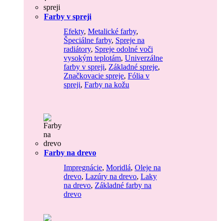
Farby v spreji
Efekty
,
Metalické farby
,
Špeciálne farby
,
Spreje na
radiátory
,
Spreje odolné voči
vysokým teplotám
,
Univerzálne
farby v spreji
,
Základné spreje
,
Značkovacie spreje
,
Fólia v
spreji
,
Farby na kožu
Farby na drevo
Impregnácie
,
Moridlá
,
Oleje na
drevo
,
Lazúry na drevo
,
Laky
na drevo
,
Základné farby na
drevo