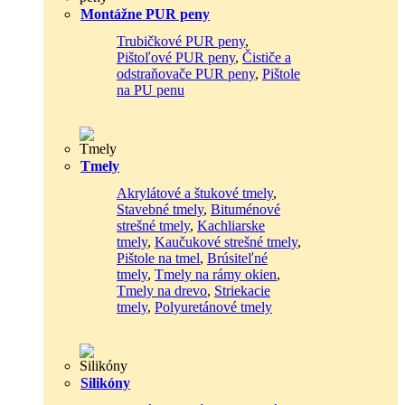
Montážne PUR peny
Trubičkové PUR peny
,
Pištoľové PUR peny
,
Čističe a
odstraňovače PUR peny
,
Pištole
na PU penu
Tmely
Akrylátové a štukové tmely
,
Stavebné tmely
,
Bituménové
strešné tmely
,
Kachliarske
tmely
,
Kaučukové strešné tmely
,
Pištole na tmel
,
Brúsiteľné
tmely
,
Tmely na rámy okien
,
Tmely na drevo
,
Striekacie
tmely
,
Polyuretánové tmely
Silikóny