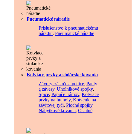
Pneumatické náradie
Príslušenstvo k pneumatickému
náradiu
,
Pneumatické náradie
Kotviace prvky a stolárske kovania
Závory, zástrče a petlice
,
Pánty
a závesy
,
Uholníkové spojky
,
Špice
,
Papuče trámov
,
Kotviace
prvky na hranoly
,
Kotvenie na
závitovej tyči
,
Ploché spojky
,
Nábytkové kovania
,
Ostatné