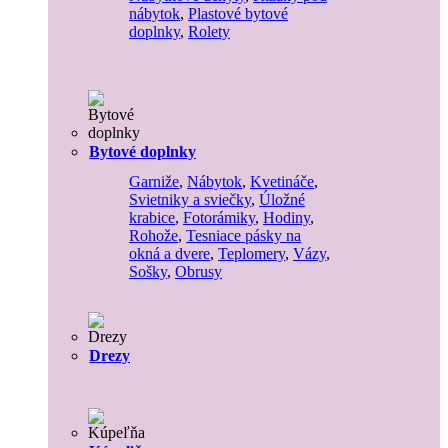
nábytok
,
Plastové bytové
doplnky
,
Rolety
Bytové doplnky
Garniže
,
Nábytok
,
Kvetináče
,
Svietniky a sviečky
,
Úložné
krabice
,
Fotorámiky
,
Hodiny
,
Rohože
,
Tesniace pásky na
okná a dvere
,
Teplomery
,
Vázy
,
Sošky
,
Obrusy
Drezy