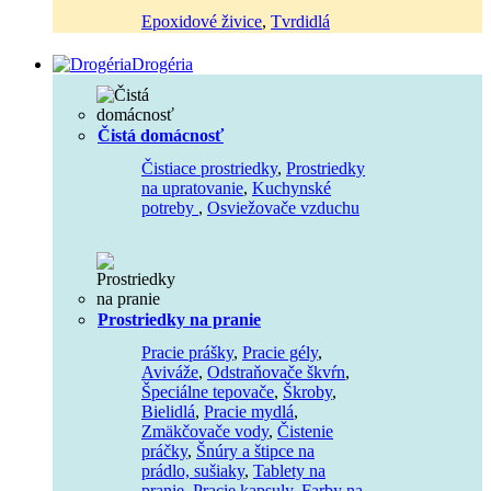
Epoxidové živice
,
Tvrdidlá
Drogéria
Čistá domácnosť
Čistiace prostriedky
,
Prostriedky
na upratovanie
,
Kuchynské
potreby
,
Osviežovače vzduchu
Prostriedky na pranie
Pracie prášky
,
Pracie gély
,
Aviváže
,
Odstraňovače škvŕn
,
Špeciálne tepovače
,
Škroby
,
Bielidlá
,
Pracie mydlá
,
Zmäkčovače vody
,
Čistenie
práčky
,
Šnúry a štipce na
prádlo, sušiaky
,
Tablety na
pranie
,
Pracie kapsuly
,
Farby na