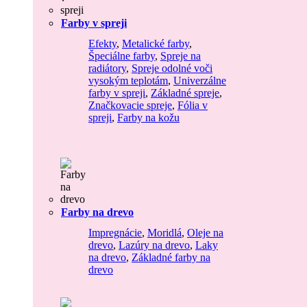
Farby v spreji
Efekty
,
Metalické farby
,
Špeciálne farby
,
Spreje na
radiátory
,
Spreje odolné voči
vysokým teplotám
,
Univerzálne
farby v spreji
,
Základné spreje
,
Značkovacie spreje
,
Fólia v
spreji
,
Farby na kožu
Farby na drevo
Impregnácie
,
Moridlá
,
Oleje na
drevo
,
Lazúry na drevo
,
Laky
na drevo
,
Základné farby na
drevo