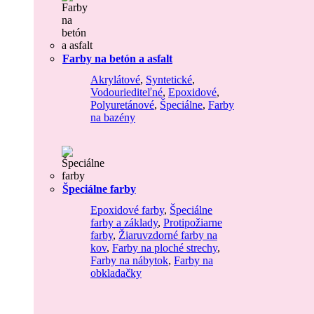
Farby na betón a asfalt
Akrylátové
,
Syntetické
,
Vodouriediteľné
,
Epoxidové
,
Polyuretánové
,
Špeciálne
,
Farby
na bazény
Špeciálne farby
Epoxidové farby
,
Špeciálne
farby a základy
,
Protipožiarne
farby
,
Žiaruvzdorné farby na
kov
,
Farby na ploché strechy
,
Farby na nábytok
,
Farby na
obkladačky