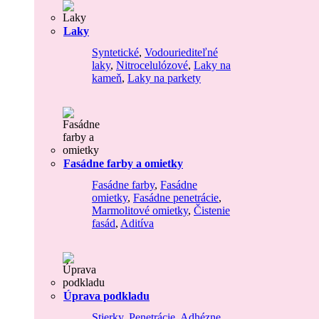
Laky
Syntetické
,
Vodouriediteľné
laky
,
Nitrocelulózové
,
Laky na
kameň
,
Laky na parkety
Fasádne farby a omietky
Fasádne farby
,
Fasádne
omietky
,
Fasádne penetrácie
,
Marmolitové omietky
,
Čistenie
fasád
,
Aditíva
Úprava podkladu
Stierky
,
Penetrácie
,
Adhézne