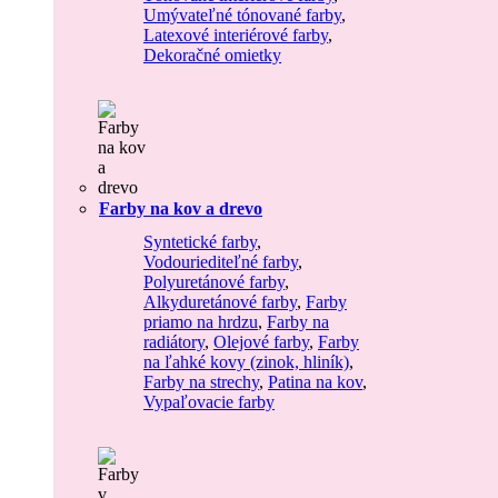
Umývateľné tónované farby
,
Latexové interiérové farby
,
Dekoračné omietky
Farby na kov a drevo
Syntetické farby
,
Vodouriediteľné farby
,
Polyuretánové farby
,
Alkyduretánové farby
,
Farby
priamo na hrdzu
,
Farby na
radiátory
,
Olejové farby
,
Farby
na ľahké kovy (zinok, hliník)
,
Farby na strechy
,
Patina na kov
,
Vypaľovacie farby