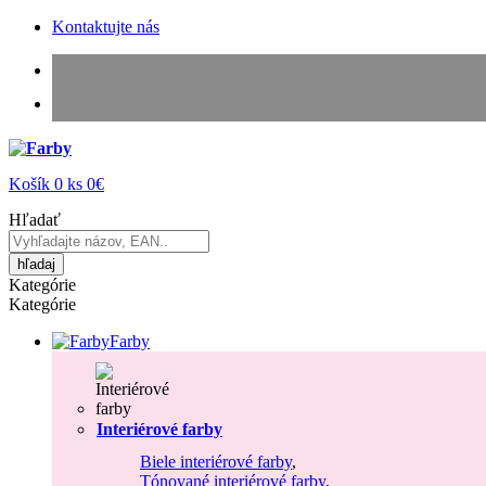
Kontaktujte nás
Košík
0
ks
0€
Hľadať
hľadaj
Kategórie
Kategórie
Farby
Interiérové farby
Biele interiérové farby
,
Tónované interiérové farby
,