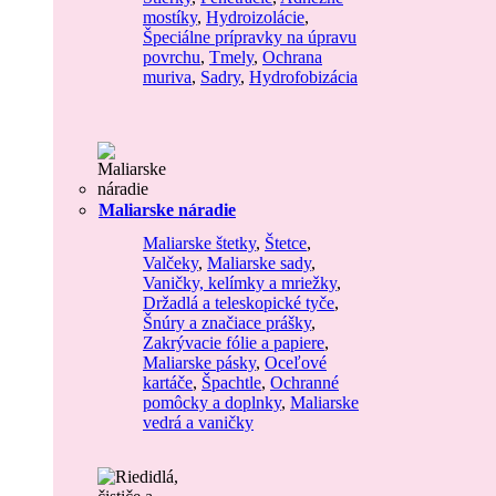
mostíky
,
Hydroizolácie
,
Špeciálne prípravky na úpravu
povrchu
,
Tmely
,
Ochrana
muriva
,
Sadry
,
Hydrofobizácia
Maliarske náradie
Maliarske štetky
,
Štetce
,
Valčeky
,
Maliarske sady
,
Vaničky, kelímky a mriežky
,
Držadlá a teleskopické tyče
,
Šnúry a značiace prášky
,
Zakrývacie fólie a papiere
,
Maliarske pásky
,
Oceľové
kartáče
,
Špachtle
,
Ochranné
pomôcky a doplnky
,
Maliarske
vedrá a vaničky