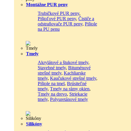
Montážne PUR peny
Trubičkové PUR peny
,
Pištoľové PUR peny
,
Čističe a
odstraňovače PUR peny
,
Pištole
na PU penu
Tmely
Akrylátové a štukové tmely
,
Stavebné tmely
,
Bituménové
strešné tmely
,
Kachliarske
tmely
,
Kaučukové strešné tmely
,
Pištole na tmel
,
Brúsiteľné
tmely
,
Tmely na rámy okien
,
Tmely na drevo
,
Striekacie
tmely
,
Polyuretánové tmely
Silikóny