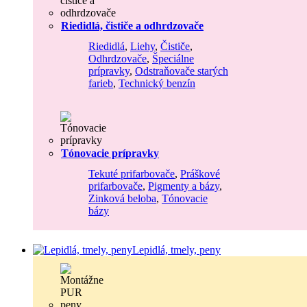
Riedidlá, čističe a odhrdzovače
Riedidlá
,
Liehy
,
Čističe
,
Odhrdzovače
,
Špeciálne
prípravky
,
Odstraňovače starých
farieb
,
Technický benzín
Tónovacie prípravky
Tekuté prifarbovače
,
Práškové
prifarbovače
,
Pigmenty a bázy
,
Zinková beloba
,
Tónovacie
bázy
Lepidlá, tmely, peny