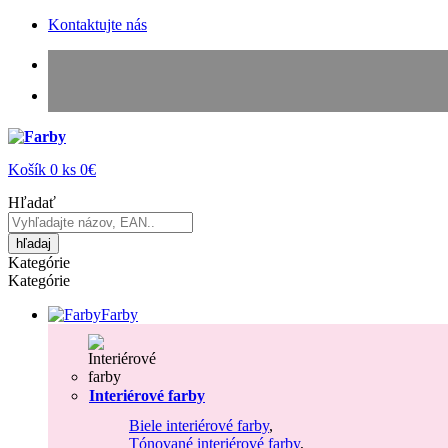
Kontaktujte nás
Košík
0
ks
0€
Hľadať
hľadaj
Kategórie
Kategórie
Farby
Interiérové farby
Biele interiérové farby
,
Tónované interiérové farby
,