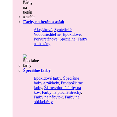
Farby na betón a asfalt
Akrylátové
,
Syntetické
,
Vodouriediteľné
,
Epoxidové
,
Polyuretánové
,
Špeciálne
,
Farby
na bazény
Špeciálne farby
Epoxidové farby
,
Špeciálne
farby a základy
,
Protipožiarne
farby
,
Žiaruvzdorné farby na
kov
,
Farby na ploché strechy
,
Farby na nábytok
,
Farby na
obkladačky