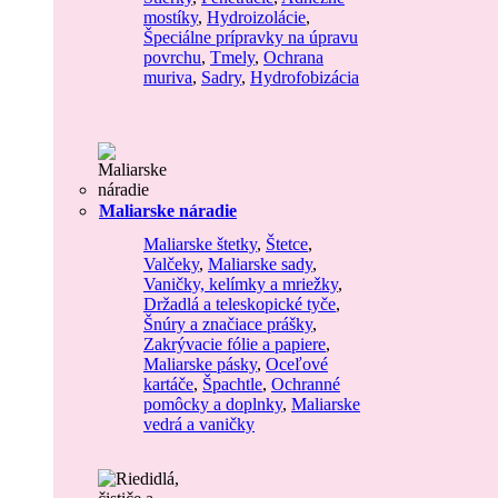
mostíky
,
Hydroizolácie
,
Špeciálne prípravky na úpravu
povrchu
,
Tmely
,
Ochrana
muriva
,
Sadry
,
Hydrofobizácia
Maliarske náradie
Maliarske štetky
,
Štetce
,
Valčeky
,
Maliarske sady
,
Vaničky, kelímky a mriežky
,
Držadlá a teleskopické tyče
,
Šnúry a značiace prášky
,
Zakrývacie fólie a papiere
,
Maliarske pásky
,
Oceľové
kartáče
,
Špachtle
,
Ochranné
pomôcky a doplnky
,
Maliarske
vedrá a vaničky