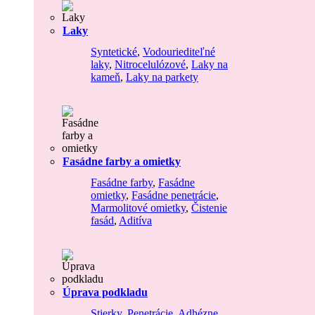
Laky
Syntetické
,
Vodouriediteľné
laky
,
Nitrocelulózové
,
Laky na
kameň
,
Laky na parkety
Fasádne farby a omietky
Fasádne farby
,
Fasádne
omietky
,
Fasádne penetrácie
,
Marmolitové omietky
,
Čistenie
fasád
,
Aditíva
Úprava podkladu
Stierky
,
Penetrácie
,
Adhézne