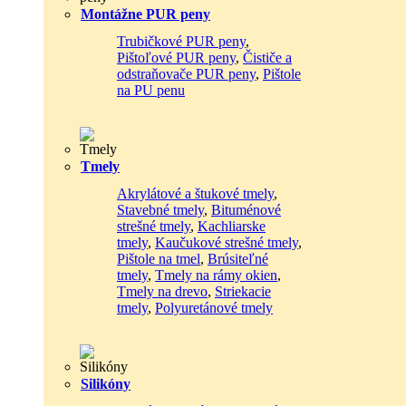
Montážne PUR peny
Trubičkové PUR peny
,
Pištoľové PUR peny
,
Čističe a
odstraňovače PUR peny
,
Pištole
na PU penu
Tmely
Akrylátové a štukové tmely
,
Stavebné tmely
,
Bituménové
strešné tmely
,
Kachliarske
tmely
,
Kaučukové strešné tmely
,
Pištole na tmel
,
Brúsiteľné
tmely
,
Tmely na rámy okien
,
Tmely na drevo
,
Striekacie
tmely
,
Polyuretánové tmely
Silikóny