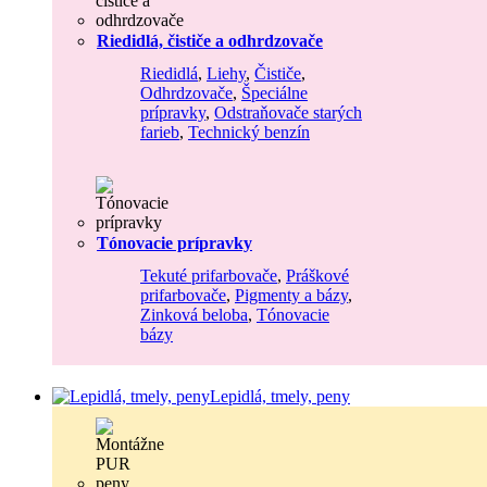
Riedidlá, čističe a odhrdzovače
Riedidlá
,
Liehy
,
Čističe
,
Odhrdzovače
,
Špeciálne
prípravky
,
Odstraňovače starých
farieb
,
Technický benzín
Tónovacie prípravky
Tekuté prifarbovače
,
Práškové
prifarbovače
,
Pigmenty a bázy
,
Zinková beloba
,
Tónovacie
bázy
Lepidlá, tmely, peny