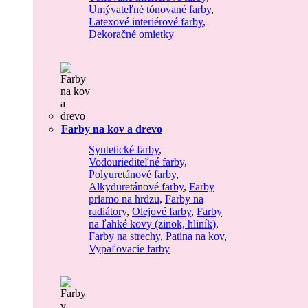
Umývateľné tónované farby
,
Latexové interiérové farby
,
Dekoračné omietky
Farby na kov a drevo
Syntetické farby
,
Vodouriediteľné farby
,
Polyuretánové farby
,
Alkyduretánové farby
,
Farby
priamo na hrdzu
,
Farby na
radiátory
,
Olejové farby
,
Farby
na ľahké kovy (zinok, hliník)
,
Farby na strechy
,
Patina na kov
,
Vypaľovacie farby