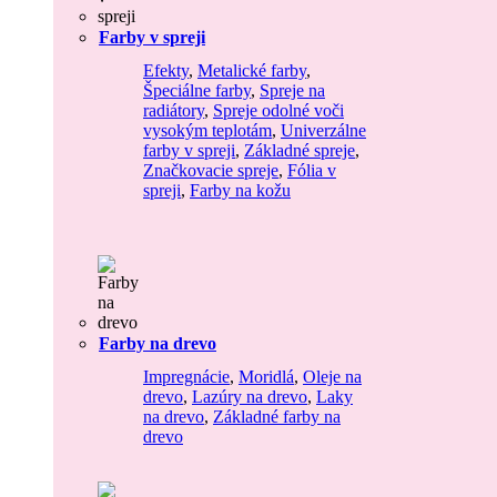
Farby v spreji
Efekty
,
Metalické farby
,
Špeciálne farby
,
Spreje na
radiátory
,
Spreje odolné voči
vysokým teplotám
,
Univerzálne
farby v spreji
,
Základné spreje
,
Značkovacie spreje
,
Fólia v
spreji
,
Farby na kožu
Farby na drevo
Impregnácie
,
Moridlá
,
Oleje na
drevo
,
Lazúry na drevo
,
Laky
na drevo
,
Základné farby na
drevo