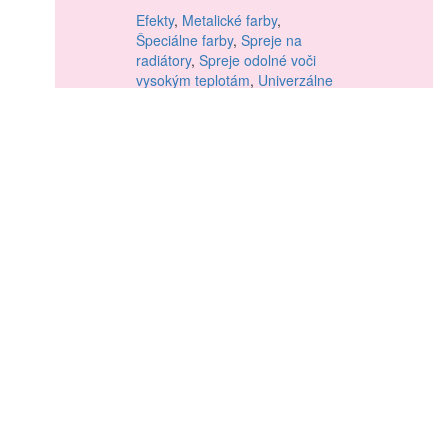
Efekty
,
Metalické farby
,
Špeciálne farby
,
Spreje na
radiátory
,
Spreje odolné voči
vysokým teplotám
,
Univerzálne
farby v spreji
,
Základné spreje
,
Značkovacie spreje
,
Fólia v
spreji
,
Farby na kožu
Farby na drevo
Impregnácie
,
Moridlá
,
Oleje na
drevo
,
Lazúry na drevo
,
Laky
na drevo
,
Základné farby na
drevo