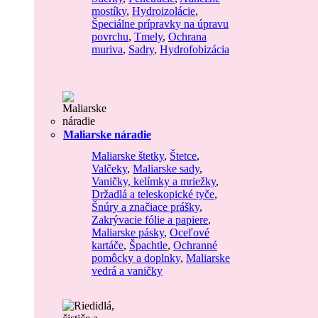
mostíky
,
Hydroizolácie
,
Špeciálne prípravky na úpravu
povrchu
,
Tmely
,
Ochrana
muriva
,
Sadry
,
Hydrofobizácia
Maliarske náradie
Maliarske štetky
,
Štetce
,
Valčeky
,
Maliarske sady
,
Vaničky, kelímky a mriežky
,
Držadlá a teleskopické tyče
,
Šnúry a značiace prášky
,
Zakrývacie fólie a papiere
,
Maliarske pásky
,
Oceľové
kartáče
,
Špachtle
,
Ochranné
pomôcky a doplnky
,
Maliarske
vedrá a vaničky