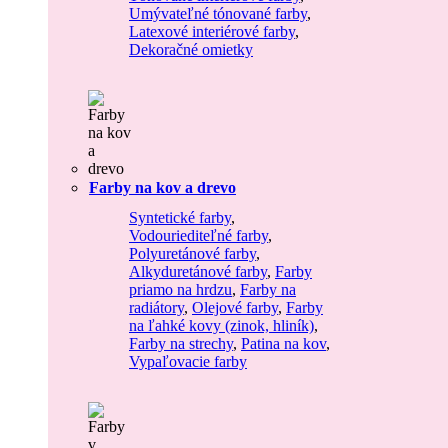
Umývateľné tónované farby
,
Latexové interiérové farby
,
Dekoračné omietky
Farby na kov a drevo
Syntetické farby
,
Vodouriediteľné farby
,
Polyuretánové farby
,
Alkyduretánové farby
,
Farby
priamo na hrdzu
,
Farby na
radiátory
,
Olejové farby
,
Farby
na ľahké kovy (zinok, hliník)
,
Farby na strechy
,
Patina na kov
,
Vypaľovacie farby