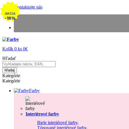
Kontaktujte nás
AKCIA
-15%
Košík
0
ks
0€
Hľadať
hľadaj
Kategórie
Kategórie
Farby
Interiérové farby
Biele interiérové farby
,
Tónované interiérové farby
,