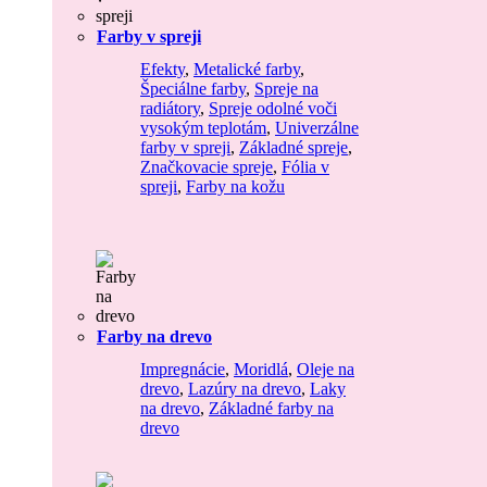
Farby v spreji
Efekty
,
Metalické farby
,
Špeciálne farby
,
Spreje na
radiátory
,
Spreje odolné voči
vysokým teplotám
,
Univerzálne
farby v spreji
,
Základné spreje
,
Značkovacie spreje
,
Fólia v
spreji
,
Farby na kožu
Farby na drevo
Impregnácie
,
Moridlá
,
Oleje na
drevo
,
Lazúry na drevo
,
Laky
na drevo
,
Základné farby na
drevo