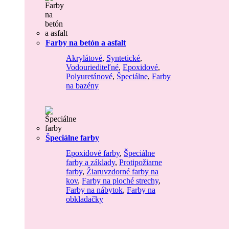
Farby na betón a asfalt
Akrylátové
,
Syntetické
,
Vodouriediteľné
,
Epoxidové
,
Polyuretánové
,
Špeciálne
,
Farby
na bazény
Špeciálne farby
Epoxidové farby
,
Špeciálne
farby a základy
,
Protipožiarne
farby
,
Žiaruvzdorné farby na
kov
,
Farby na ploché strechy
,
Farby na nábytok
,
Farby na
obkladačky