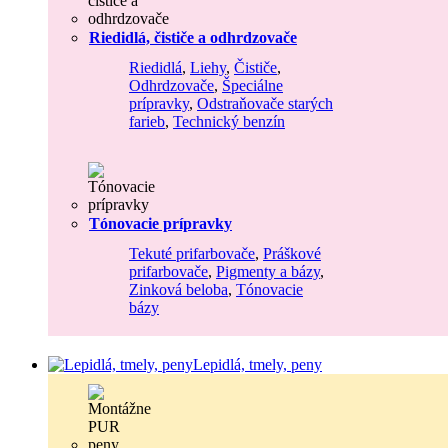
Riedidlá, čističe a odhrdzovače
Riedidlá
,
Liehy
,
Čističe
,
Odhrdzovače
,
Špeciálne
prípravky
,
Odstraňovače starých
farieb
,
Technický benzín
Tónovacie prípravky
Tekuté prifarbovače
,
Práškové
prifarbovače
,
Pigmenty a bázy
,
Zinková beloba
,
Tónovacie
bázy
Lepidlá, tmely, peny