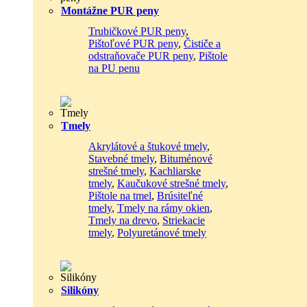
Montážne PUR peny
Trubičkové PUR peny
,
Pištoľové PUR peny
,
Čističe a
odstraňovače PUR peny
,
Pištole
na PU penu
Tmely
Akrylátové a štukové tmely
,
Stavebné tmely
,
Bituménové
strešné tmely
,
Kachliarske
tmely
,
Kaučukové strešné tmely
,
Pištole na tmel
,
Brúsiteľné
tmely
,
Tmely na rámy okien
,
Tmely na drevo
,
Striekacie
tmely
,
Polyuretánové tmely
Silikóny