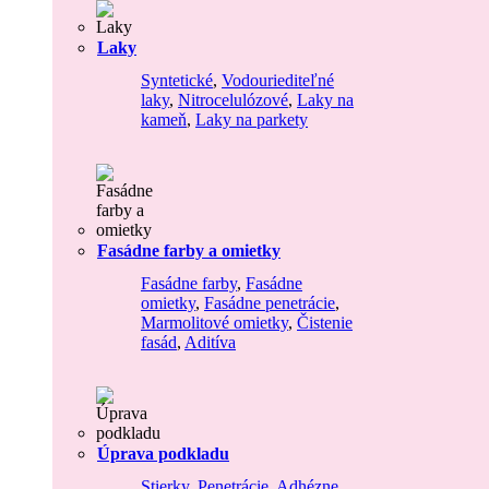
Laky
Syntetické
,
Vodouriediteľné
laky
,
Nitrocelulózové
,
Laky na
kameň
,
Laky na parkety
Fasádne farby a omietky
Fasádne farby
,
Fasádne
omietky
,
Fasádne penetrácie
,
Marmolitové omietky
,
Čistenie
fasád
,
Aditíva
Úprava podkladu
Stierky
,
Penetrácie
,
Adhézne