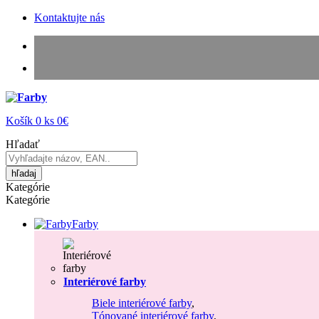
Kontaktujte nás
Košík
0
ks
0€
Hľadať
hľadaj
Kategórie
Kategórie
Farby
Interiérové farby
Biele interiérové farby
,
Tónované interiérové farby
,