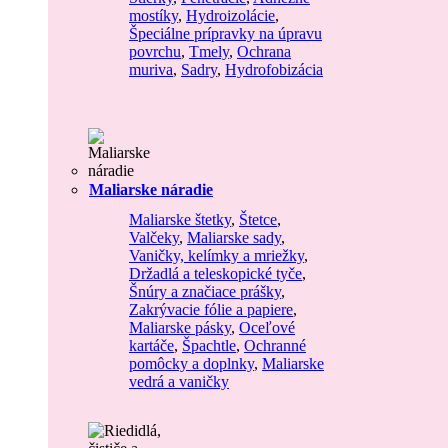
mostíky
,
Hydroizolácie
,
Špeciálne prípravky na úpravu
povrchu
,
Tmely
,
Ochrana
muriva
,
Sadry
,
Hydrofobizácia
Maliarske náradie
Maliarske štetky
,
Štetce
,
Valčeky
,
Maliarske sady
,
Vaničky, kelímky a mriežky
,
Držadlá a teleskopické tyče
,
Šnúry a značiace prášky
,
Zakrývacie fólie a papiere
,
Maliarske pásky
,
Oceľové
kartáče
,
Špachtle
,
Ochranné
pomôcky a doplnky
,
Maliarske
vedrá a vaničky