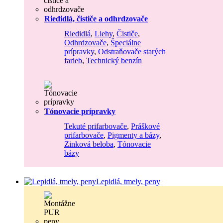
Riedidlá, čističe a odhrdzovače
Riedidlá
,
Liehy
,
Čističe
,
Odhrdzovače
,
Špeciálne
prípravky
,
Odstraňovače starých
farieb
,
Technický benzín
Tónovacie prípravky
Tekuté prifarbovače
,
Práškové
prifarbovače
,
Pigmenty a bázy
,
Zinková beloba
,
Tónovacie
bázy
Lepidlá, tmely, peny