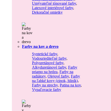
Umývateľné tónované farby
,
Latexové interiérové farby
,
Dekoračné omietky
Farby na kov a drevo
Syntetické farby
,
Vodouriediteľné farby
,
Polyuretánové farby
,
Alkyduretánové farby
,
Farby
priamo na hrdzu
,
Farby na
radiátory
,
Olejové farby
,
Farby
na ľahké kovy (zinok, hliník)
,
Farby na strechy
,
Patina na kov
,
Vypaľovacie farby