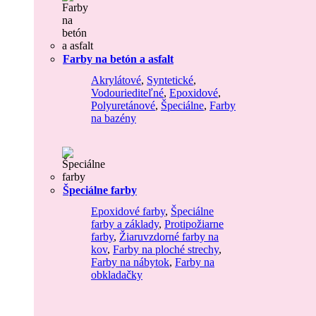
Farby na betón a asfalt
Akrylátové
,
Syntetické
,
Vodouriediteľné
,
Epoxidové
,
Polyuretánové
,
Špeciálne
,
Farby
na bazény
Špeciálne farby
Epoxidové farby
,
Špeciálne
farby a základy
,
Protipožiarne
farby
,
Žiaruvzdorné farby na
kov
,
Farby na ploché strechy
,
Farby na nábytok
,
Farby na
obkladačky