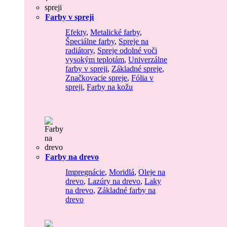
Farby v spreji
Efekty
,
Metalické farby
,
Špeciálne farby
,
Spreje na
radiátory
,
Spreje odolné voči
vysokým teplotám
,
Univerzálne
farby v spreji
,
Základné spreje
,
Značkovacie spreje
,
Fólia v
spreji
,
Farby na kožu
Farby na drevo
Impregnácie
,
Moridlá
,
Oleje na
drevo
,
Lazúry na drevo
,
Laky
na drevo
,
Základné farby na
drevo