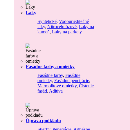
Laky
Syntetické
,
Vodouriediteľné
laky
,
Nitrocelulózové
,
Laky na
kameň
,
Laky na parkety
Fasádne farby a omietky
Fasádne farby
,
Fasádne
omietky
,
Fasádne penetrácie
,
Marmolitové omietky
,
Čistenie
fasád
,
Aditíva
Úprava podkladu
Stierky
,
Penetrácie
,
Adhézne