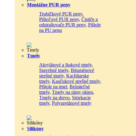
Montážne PUR peny
Trubičkové PUR peny
,
Pištoľové PUR peny
,
Čističe a
odstraňovače PUR peny
,
Pištole
na PU penu
Tmely
Akrylátové a štukové tmely
,
Stavebné tmely
,
Bituménové
strešné tmely
,
Kachliarske
tmely
,
Kaučukové strešné tmely
,
Pištole na tmel
,
Brúsiteľné
tmely
,
Tmely na rámy okien
,
Tmely na drevo
,
Striekacie
tmely
,
Polyuretánové tmely
Silikóny