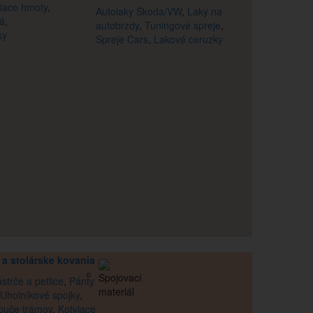
iace hmoty
,
Autolaky Škoda/VW
,
Laky na
lá
,
autobrzdy
,
Tuningové spreje
,
ky
Spreje Cars
,
Lakové ceruzky
 a stolárske kovania
strče a petlice
,
Pánty
Uholníkové spojky
,
puče trámov
,
Kotviace