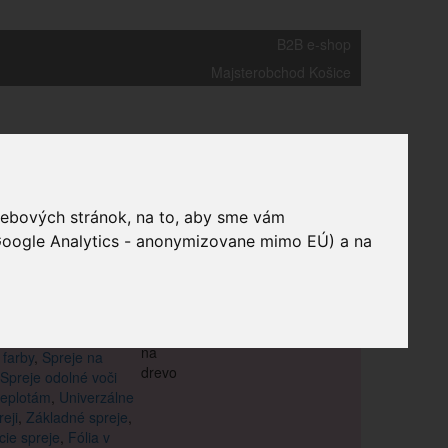
B2B e-shop
Majsterobchod Košice
webových stránok, na to, aby sme vám
 Google Analytics - anonymizovane mimo EÚ) a na
talické farby
,
 farby
,
Spreje na
Spreje odolné voči
teplotám
,
Univerzálne
reji
,
Základné spreje
,
ie spreje
,
Fólia v