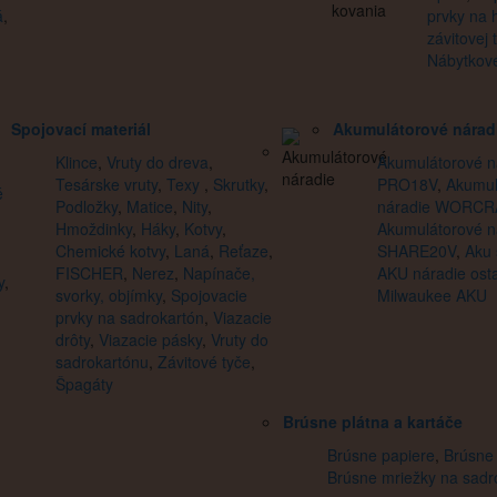
á
,
prvky na 
závitovej t
Nábytkov
Spojovací materiál
Akumulátorové nárad
Klince
,
Vruty do dreva
,
Akumulátorové n
Tesárske vruty
,
Texy
,
Skrutky
,
PRO18V
,
Akumul
é
Podložky
,
Matice
,
Nity
,
náradie WORCR
Hmoždinky
,
Háky
,
Kotvy
,
Akumulátorové 
Chemické kotvy
,
Laná
,
Reťaze
,
SHARE20V
,
Aku 
FISCHER
,
Nerez
,
Napínače,
AKU náradie ost
y
,
svorky, objímky
,
Spojovacie
Milwaukee AKU
prvky na sadrokartón
,
Viazacie
drôty
,
Viazacie pásky
,
Vruty do
sadrokartónu
,
Závitové tyče
,
Špagáty
Brúsne plátna a kartáče
Brúsne papiere
,
Brúsne 
Brúsne mriežky na sadr