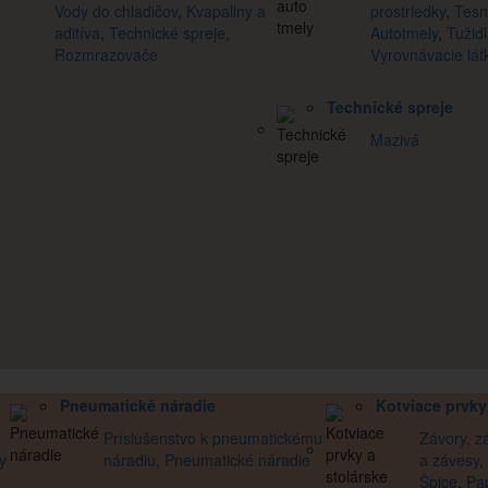
Vody do chladičov
,
Kvapaliny a
prostriedky
,
Tesn
aditíva
,
Technické spreje
,
Autotmely
,
Tužid
Rozmrazovače
Vyrovnávacie lát
Technické spreje
Mazivá
Pneumatické náradie
Kotviace prvky
Príslušenstvo k pneumatickému
Závory, zá
y
náradiu
,
Pneumatické náradie
a závesy
,
Špice
,
Pa