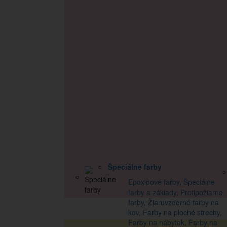
Špeciálne farby
Epoxidové farby
,
Špeciálne
farby a základy
,
Protipožiarne
farby
,
Žiaruvzdorné farby na
kov
,
Farby na ploché strechy
,
Farby na nábytok
,
Farby na