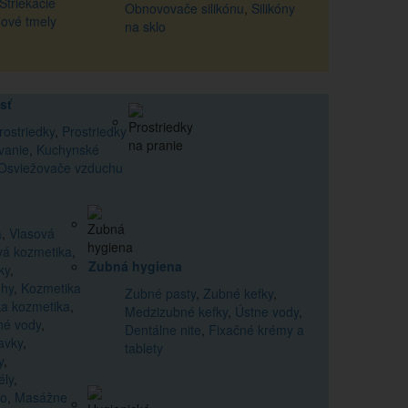
Striekacie
Obnovovače silikónu
,
Silikóny
nové tmely
na sklo
sť
rostriedky
,
Prostriedky
vanie
,
Kuchynské
Osviežovače vzduchu
a
,
Vlasová
vá kozmetika
,
Zubná hygiena
ky
,
ohy
,
Kozmetika
Zubné pasty
,
Zubné kefky
,
a kozmetika
,
Medzizubné kefky
,
Ústne vody
,
né vody
,
Dentálne nite
,
Fixačné krémy a
avky
,
tablety
y
,
ély
,
lo
,
Masážne