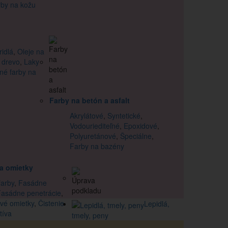
by na kožu
idlá
,
Oleje na
 drevo
,
Laky
né farby na
Farby na betón a asfalt
Akrylátové
,
Syntetické
,
Vodouriediteľné
,
Epoxidové
,
Polyuretánové
,
Špeciálne
,
Farby na bazény
a omietky
arby
,
Fasádne
Fasádne penetrácie
,
vé omietky
,
Čistenie
Lepidlá,
tíva
tmely, peny