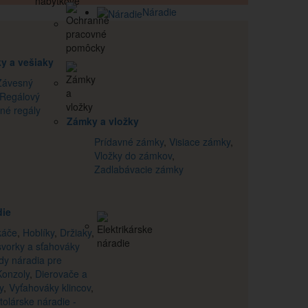
Náradie
y a vešiaky
Závesný
Regálový
né regály
Zámky a vložky
Prídavné zámky
,
Visiace zámky
,
Vložky do zámkov
,
Zadlabávacie zámky
die
káče
,
Hoblíky
,
Držiaky
,
svorky a sťahováky
dy náradia pre
Konzoly
,
Dierovače a
y
,
Vyťahováky klincov
,
tolárske náradie -