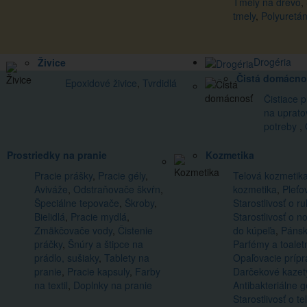
Tmely na drevo
,
tmely
,
Polyuretá
Drogéria
Živice
Čistá domácno
Epoxidové živice
,
Tvrdidlá
Čistiace p
na uprato
potreby
,
Prostriedky na pranie
Kozmetika
Pracie prášky
,
Pracie gély
,
Telová kozmetik
Aviváže
,
Odstraňovače škvŕn
,
kozmetika
,
Pleťo
Špeciálne tepovače
,
Škroby
,
Starostlivosť o ru
Bielidlá
,
Pracie mydlá
,
Starostlivosť o n
Zmäkčovače vody
,
Čistenie
do kúpeľa
,
Pánsk
práčky
,
Šnúry a štipce na
Parfémy a toalet
prádlo, sušiaky
,
Tablety na
Opaľovacie prípr
pranie
,
Pracie kapsuly
,
Farby
Darčekové kazet
na textil
,
Doplnky na pranie
Antibakteriálne g
Starostlivosť o te