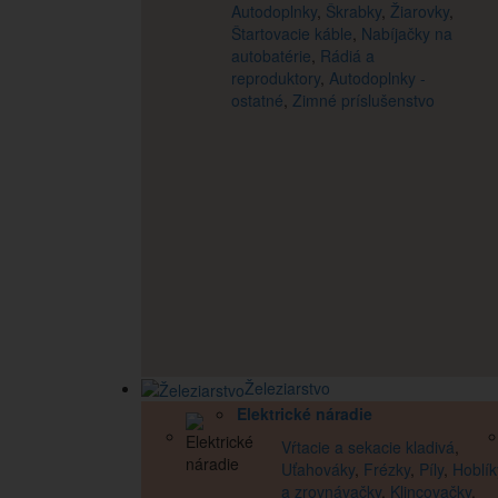
Autodoplnky
,
Škrabky
,
Žiarovky
,
Štartovacie káble
,
Nabíjačky na
autobatérie
,
Rádiá a
reproduktory
,
Autodoplnky -
ostatné
,
Zimné príslušenstvo
Železiarstvo
Elektrické náradie
Vŕtacie a sekacie kladivá
,
Uťahováky
,
Frézky
,
Píly
,
Hoblík
a zrovnávačky
,
Klincovačky
,