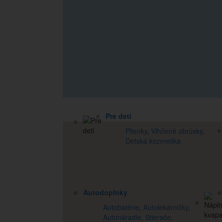
Pre deti
Plienky
,
Vlhčené obrúsky
,
Detská kozmetika
Autodoplnky
Autobatérie
,
Autolekárničky
,
Autonáradie
,
Stierače
,