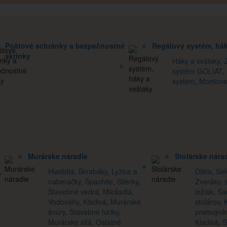
Poštové schránky a bezpečnostné
Regálový systém, hák
skrinky
Háky a vešiaky
,
systém GOLIAT
,
systém
,
Montova
Murárske náradie
Stolárske nára
,
Hladidlá
,
Škrabáky
,
Lyžice a
Dláta
,
Se
naberačky
,
Špachtle
,
Stierky
,
Zveráky, 
Stavebné vedrá
,
Miešadlá
,
ložísk
,
Sa
Vodováhy
,
Kladivá
,
Murárske
stolárov
,
šnúry
,
Stavebné fúriky
,
priebojník
Murárske sitá
,
Ostatné
Kladivá
,
S