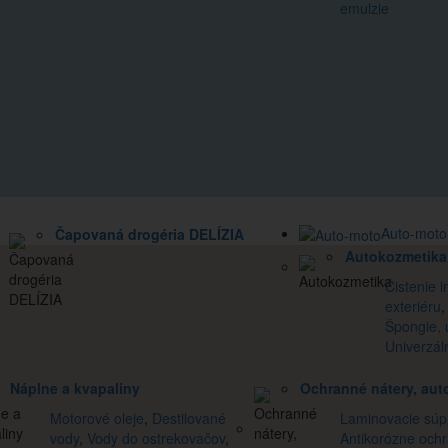
emulzie
Auto-moto
Čapovaná drogéria DELÍZIA
Autokozmetika
Čistenie i
exteriéru
Špongie, u
Univerzáln
Náplne a kvapaliny
Ochranné nátery, aut
Motorové oleje
,
Destilované
Laminovacie súp
vody
,
Vody do ostrekovačov
,
Antikorózne och