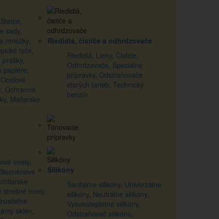
,
Štetce
,
ke sady
,
 a mriežky
,
Riedidlá, čističe a odhrdzovače
opické tyče
,
Riedidlá
,
Liehy
,
Čističe
,
 prášky
,
Odhrdzovače
,
Špeciálne
a papiere
,
prípravky
,
Odstraňovače
,
Oceľové
starých farieb
,
Technický
e
,
Ochranné
benzín
ky
,
Maliarske
kové tmely
,
Silikóny
Bituménové
chliarske
Sanitárne silikóny
,
Univerzálne
 strešné tmely
,
silikóny
,
Neutrálne silikóny
,
rúsiteľné
Vysokoteplotné silikóny
,
rámy okien
,
Odstraňovač silikónu
,