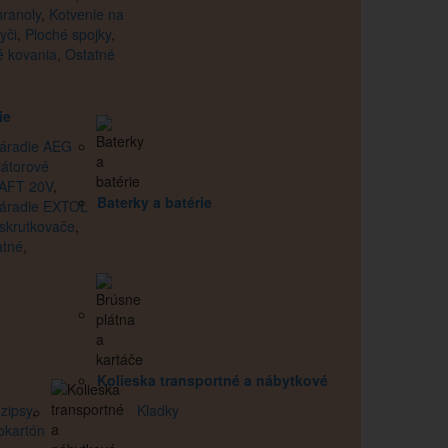
hranoly
,
Kotvenie na
yči
,
Ploché spojky
,
é kovania
,
Ostatné
ie
áradie AEG
átorové
AFT 20V
,
Baterky a batérie
náradie EXTOL
skrutkovače
,
atné
,
Kolieska transportné a nábytkové
zipsy
,
Kladky
okartón