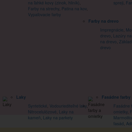
na ľahké kovy (zinok, hliník)
,
spreji
,
Far
Farby na strechy
,
Patina na kov
,
Vypaľovacie farby
Farby na drevo
Impregnácie
,
Mor
drevo
,
Lazúry na
na drevo
,
Základ
drevo
Laky
Fasádne farby 
Syntetické
,
Vodouriediteľné laky
,
Fasádne f
Nitrocelulózové
,
Laky na
omietky
,
kameň
,
Laky na parkety
Marmolito
fasád
,
Adi