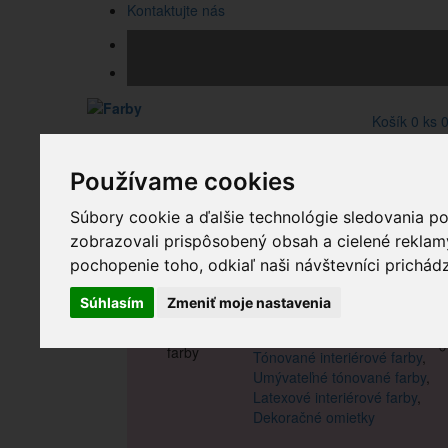
Kontaktujte nás
Košík
0
ks
Hľadať
Používame cookies
hľadaj
Súbory cookie a ďalšie technológie sledovania p
zobrazovali prispôsobený obsah a cielené rekla
Kategórie
Kategórie
pochopenie toho, odkiaľ naši návštevníci prichádz
Farby
Súhlasím
Zmeniť moje nastavenia
Interiérové farby
Biele interiérové farby
,
Tónované interiérové farby
,
Umývateľné tónované farby
,
Latexové interiérové farby
,
Dekoračné omietky