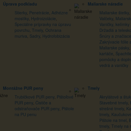
Úprava podkladu
Maliarske náradie
Stierky
,
Penetrácie
,
Adhézne
Maliarske štetky
mostíky
,
Hydroizolácie
,
Valčeky
,
Maliars
Špeciálne prípravky na úpravu
Vaničky, kelímky
povrchu
,
Tmely
,
Ochrana
Držadlá a telesk
muriva
,
Sadry
,
Hydrofobizácia
Šnúry a značiace
Zakrývacie fólie 
Maliarske pásky
kartáče
,
Špachtl
pomôcky a dopln
vedrá a vaničky
Montážne PUR peny
Tmely
Trubičkové PUR peny
,
Pištoľové
Akrylátové a štu
PUR peny
,
Čističe a
Stavebné tmely
,
odstraňovače PUR peny
,
Pištole
strešné tmely
,
Ka
na PU penu
tmely
,
Kaučukové
Pištole na tmel
,
B
tmely
,
Tmely na 