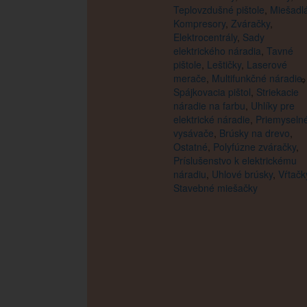
Teplovzdušné pištole
,
Miešadl
Kompresory
,
Zváračky
,
Elektrocentrály
,
Sady
elektrického náradia
,
Tavné
pištole
,
Leštičky
,
Laserové
merače
,
Multifunkčné náradie
,
Spájkovacia pištol
,
Striekacie
náradie na farbu
,
Uhlíky pre
elektrické náradie
,
Priemyseln
vysávače
,
Brúsky na drevo
,
Ostatné
,
Polyfúzne zváračky
,
Príslušenstvo k elektrickému
náradiu
,
Uhlové brúsky
,
Vŕtačk
Stavebné miešačky