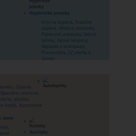
Hygienické potreby
Intímna hygiena
,
Toaletné
papiere
,
Vlhčené vreckovky
,
Papierové vreckovky
,
Vatové
tyčinky
,
Vatové tampóny
,
Náplaste a leukoplasty
,
Prezervatívy
,
ZZ utierky a
Jumbo
nteriéru
,
Čistenie
,
Špeciálne ošetrenie
,
tierky, jelenice
,
e čističe
,
Autochémia
o tmely
ravy
,
Autolaky
ranné