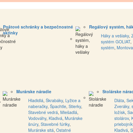
Poštové schránky a bezpečnostné
Regálový systém, hák
skrinky
Háky a vešiaky
,
systém GOLIAT
,
systém
,
Montova
Murárske náradie
Stolárske nára
,
Hladidlá
,
Škrabáky
,
Lyžice a
Dláta
,
Se
naberačky
,
Špachtle
,
Stierky
,
Zveráky, 
Stavebné vedrá
,
Miešadlá
,
ložísk
,
Sa
Vodováhy
,
Kladivá
,
Murárske
stolárov
,
šnúry
,
Stavebné fúriky
,
priebojník
Murárske sitá
,
Ostatné
Kladivá
,
S