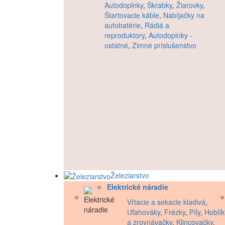
Autodoplnky
,
Škrabky
,
Žiarovky
,
Štartovacie káble
,
Nabíjačky na
autobatérie
,
Rádiá a
reproduktory
,
Autodoplnky -
ostatné
,
Zimné príslušenstvo
Železiarstvo
Elektrické náradie
Vŕtacie a sekacie kladivá
,
Uťahováky
,
Frézky
,
Píly
,
Hoblík
a zrovnávačky
,
Klincovačky
,