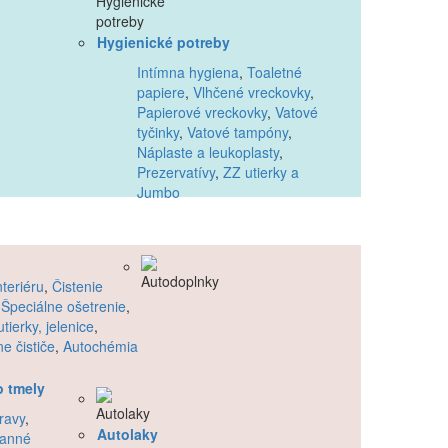
Hygienické potreby
Intímna hygiena
,
Toaletné
papiere
,
Vlhčené vreckovky
,
Papierové vreckovky
,
Vatové
tyčinky
,
Vatové tampóny
,
Náplaste a leukoplasty
,
Prezervatívy
,
ZZ utierky a
Jumbo
nteriéru
,
Čistenie
,
Špeciálne ošetrenie
,
tierky, jelenice
,
e čističe
,
Autochémia
o tmely
ravy
,
Autolaky
ranné