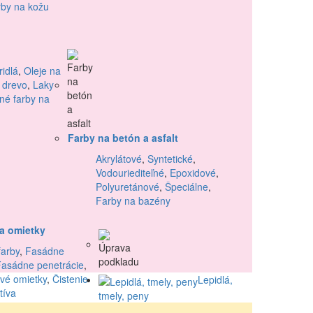
by na kožu
idlá
,
Oleje na
 drevo
,
Laky
né farby na
Farby na betón a asfalt
Akrylátové
,
Syntetické
,
Vodouriediteľné
,
Epoxidové
,
Polyuretánové
,
Špeciálne
,
Farby na bazény
a omietky
arby
,
Fasádne
Fasádne penetrácie
,
vé omietky
,
Čistenie
Lepidlá,
tíva
tmely, peny