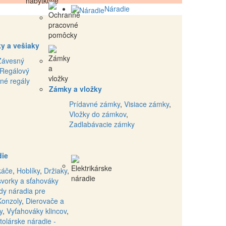
Náradie
y a vešiaky
Závesný
Regálový
né regály
Zámky a vložky
Prídavné zámky
,
Visiace zámky
,
Vložky do zámkov
,
Zadlabávacie zámky
die
káče
,
Hoblíky
,
Držiaky
,
svorky a sťahováky
dy náradia pre
Konzoly
,
Dierovače a
y
,
Vyťahováky klincov
,
tolárske náradie -