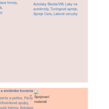
iace hmoty
,
Autolaky Škoda/VW
,
Laky na
lá
,
autobrzdy
,
Tuningové spreje
,
ky
Spreje Cars
,
Lakové ceruzky
 a stolárske kovania
strče a petlice
,
Pánty
Uholníkové spojky
,
puče trámov
,
Kotviace