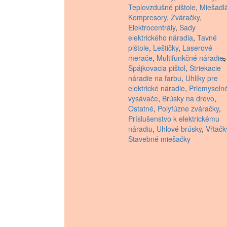
Teplovzdušné pištole
,
Miešadl
Kompresory
,
Zváračky
,
Elektrocentrály
,
Sady
elektrického náradia
,
Tavné
pištole
,
Leštičky
,
Laserové
merače
,
Multifunkčné náradie
,
Spájkovacia pištol
,
Striekacie
náradie na farbu
,
Uhlíky pre
elektrické náradie
,
Priemyseln
vysávače
,
Brúsky na drevo
,
Ostatné
,
Polyfúzne zváračky
,
Príslušenstvo k elektrickému
náradiu
,
Uhlové brúsky
,
Vŕtačk
Stavebné miešačky