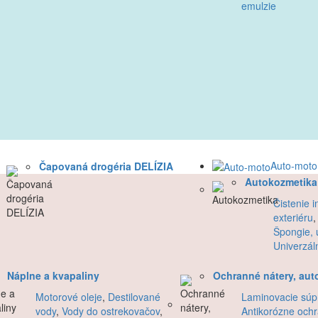
emulzie
Auto-moto
Čapovaná drogéria DELÍZIA
Autokozmetika
Čistenie i
exteriéru
Špongie, u
Univerzáln
Náplne a kvapaliny
Ochranné nátery, aut
Motorové oleje
,
Destilované
Laminovacie súp
vody
,
Vody do ostrekovačov
,
Antikorózne och