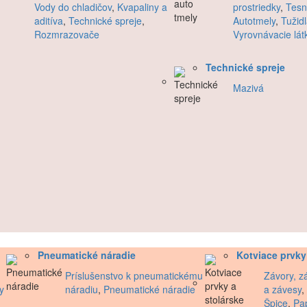
Vody do chladičov
,
Kvapaliny a
prostriedky
,
Tesn
aditíva
,
Technické spreje
,
Autotmely
,
Tužid
Rozmrazovače
Vyrovnávacie lát
Technické spreje
Mazivá
Pneumatické náradie
Kotviace prvky
Príslušenstvo k pneumatickému
Závory, zá
y
náradiu
,
Pneumatické náradie
a závesy
,
Špice
,
Pa