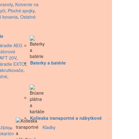
hranoly
,
Kotvenie na
yči
,
Ploché spojky
,
é kovania
,
Ostatné
ie
áradie AEG
átorové
AFT 20V
,
Baterky a batérie
náradie EXTOL
skrutkovače
,
atné
,
Kolieska transportné a nábytkové
zipsy
,
Kladky
okartón