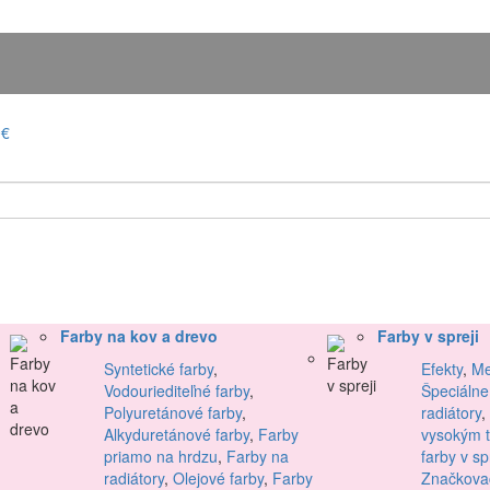
0€
Farby na kov a drevo
Farby v spreji
Syntetické farby
,
Efekty
,
Me
Vodouriediteľné farby
,
Špeciálne
Polyuretánové farby
,
radiátory
,
Alkyduretánové farby
,
Farby
vysokým 
priamo na hrdzu
,
Farby na
farby v sp
radiátory
,
Olejové farby
,
Farby
Značkovac