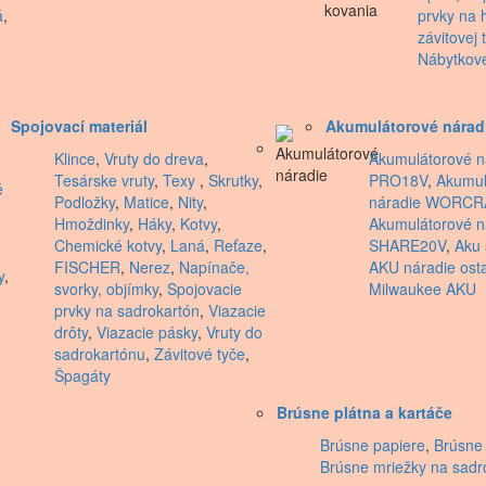
á
,
prvky na 
závitovej t
Nábytkov
Spojovací materiál
Akumulátorové nárad
Klince
,
Vruty do dreva
,
Akumulátorové n
Tesárske vruty
,
Texy
,
Skrutky
,
PRO18V
,
Akumul
é
Podložky
,
Matice
,
Nity
,
náradie WORCR
Hmoždinky
,
Háky
,
Kotvy
,
Akumulátorové 
Chemické kotvy
,
Laná
,
Reťaze
,
SHARE20V
,
Aku 
FISCHER
,
Nerez
,
Napínače,
AKU náradie ost
y
,
svorky, objímky
,
Spojovacie
Milwaukee AKU
prvky na sadrokartón
,
Viazacie
drôty
,
Viazacie pásky
,
Vruty do
sadrokartónu
,
Závitové tyče
,
Špagáty
Brúsne plátna a kartáče
Brúsne papiere
,
Brúsne 
Brúsne mriežky na sadr