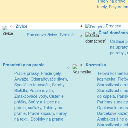
Tmely na drevo
,
tmely
,
Polyuretá
Drogéria
Živice
Čistá domácno
Epoxidové živice
,
Tvrdidlá
Čistiace p
na uprato
potreby
,
Prostriedky na pranie
Kozmetika
Pracie prášky
,
Pracie gély
,
Telová kozmetik
Aviváže
,
Odstraňovače škvŕn
,
kozmetika
,
Pleťo
Špeciálne tepovače
,
Škroby
,
Starostlivosť o ru
Bielidlá
,
Pracie mydlá
,
Starostlivosť o n
Zmäkčovače vody
,
Čistenie
do kúpeľa
,
Pánsk
práčky
,
Šnúry a štipce na
Parfémy a toalet
prádlo, sušiaky
,
Tablety na
Opaľovacie prípr
pranie
,
Pracie kapsuly
,
Farby
Darčekové kazet
na textil
,
Doplnky na pranie
Antibakteriálne g
Starostlivosť o te