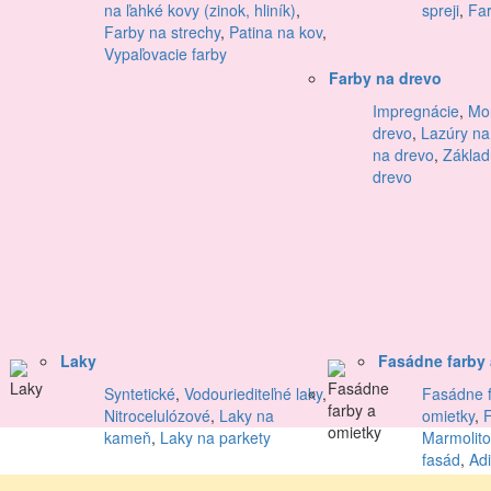
na ľahké kovy (zinok, hliník)
,
spreji
,
Far
Farby na strechy
,
Patina na kov
,
Vypaľovacie farby
Farby na drevo
Impregnácie
,
Mor
drevo
,
Lazúry na
na drevo
,
Základ
drevo
Laky
Fasádne farby 
Syntetické
,
Vodouriediteľné laky
,
Fasádne f
Nitrocelulózové
,
Laky na
omietky
,
kameň
,
Laky na parkety
Marmolito
fasád
,
Adi