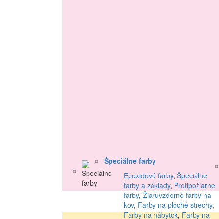
Špeciálne farby
Epoxidové farby
,
Špeciálne
farby a základy
,
Protipožiarne
farby
,
Žiaruvzdorné farby na
kov
,
Farby na ploché strechy
,
Farby na nábytok
,
Farby na