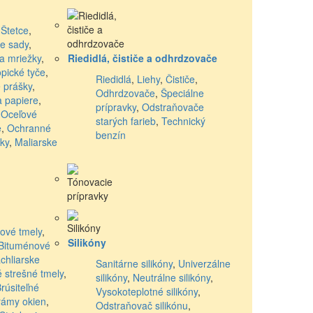
,
Štetce
,
ke sady
,
 a mriežky
,
Riedidlá, čističe a odhrdzovače
opické tyče
,
Riedidlá
,
Liehy
,
Čističe
,
 prášky
,
Odhrdzovače
,
Špeciálne
a papiere
,
prípravky
,
Odstraňovače
,
Oceľové
starých farieb
,
Technický
e
,
Ochranné
benzín
ky
,
Maliarske
kové tmely
,
Silikóny
Bituménové
chliarske
Sanitárne silikóny
,
Univerzálne
 strešné tmely
,
silikóny
,
Neutrálne silikóny
,
rúsiteľné
Vysokoteplotné silikóny
,
rámy okien
,
Odstraňovač silikónu
,