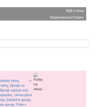
B2B e-shop
Majsterobchod Košice
talické farby
,
 farby
,
Spreje na
Spreje odolné voči
teplotám
,
Univerzálne
reji
,
Základné spreje
,
ie spreje
,
Fólia v