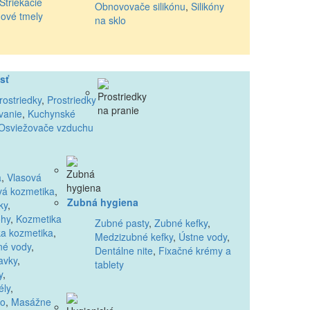
Striekacie
Obnovovače silikónu
,
Silikóny
nové tmely
na sklo
sť
rostriedky
,
Prostriedky
vanie
,
Kuchynské
Osviežovače vzduchu
a
,
Vlasová
vá kozmetika
,
Zubná hygiena
ky
,
ohy
,
Kozmetika
Zubné pasty
,
Zubné kefky
,
a kozmetika
,
Medzizubné kefky
,
Ústne vody
,
né vody
,
Dentálne nite
,
Fixačné krémy a
avky
,
tablety
y
,
ély
,
lo
,
Masážne