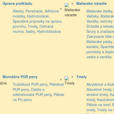
Úprava podkladu
Maliarske náradie
Stierky
,
Penetrácie
,
Adhézne
Maliarske štetky
mostíky
,
Hydroizolácie
,
Valčeky
,
Maliars
Špeciálne prípravky na úpravu
Vaničky, kelímky
povrchu
,
Tmely
,
Ochrana
Držadlá a telesk
muriva
,
Sadry
,
Hydrofobizácia
Šnúry a značiace
Zakrývacie fólie 
Maliarske pásky
kartáče
,
Špachtl
pomôcky a dopln
vedrá a vaničky
Montážne PUR peny
Tmely
Trubičkové PUR peny
,
Pištoľové
Akrylátové a štu
PUR peny
,
Čističe a
Stavebné tmely
,
odstraňovače PUR peny
,
Pištole
strešné tmely
,
Ka
na PU penu
tmely
,
Kaučukové
Pištole na tmel
,
B
tmely
,
Tmely na 