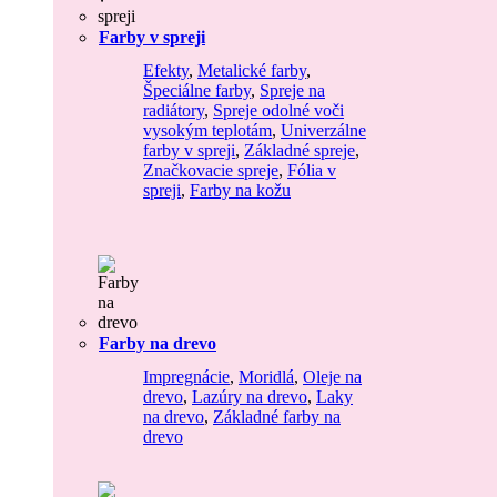
Farby v spreji
Efekty
,
Metalické farby
,
Špeciálne farby
,
Spreje na
radiátory
,
Spreje odolné voči
vysokým teplotám
,
Univerzálne
farby v spreji
,
Základné spreje
,
Značkovacie spreje
,
Fólia v
spreji
,
Farby na kožu
Farby na drevo
Impregnácie
,
Moridlá
,
Oleje na
drevo
,
Lazúry na drevo
,
Laky
na drevo
,
Základné farby na
drevo