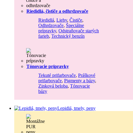
Riedidlá, čističe a odhrdzovače
Riedidlá
,
Liehy
,
Čističe
,
Odhrdzovače
,
Špeciálne
prípravky
,
Odstraňovače starých
farieb
,
Technický benzín
Tónovacie prípravky
Tekuté prifarbovače
,
Práškové
prifarbovače
,
Pigmenty a bázy
,
Zinková beloba
,
Tónovacie
bázy
Lepidlá, tmely, peny