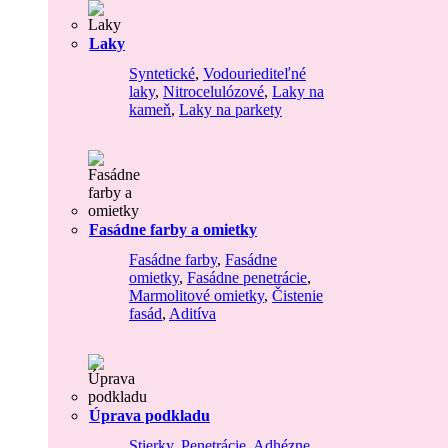
Laky
Syntetické
,
Vodouriediteľné
laky
,
Nitrocelulózové
,
Laky na
kameň
,
Laky na parkety
Fasádne farby a omietky
Fasádne farby
,
Fasádne
omietky
,
Fasádne penetrácie
,
Marmolitové omietky
,
Čistenie
fasád
,
Aditíva
Úprava podkladu
Stierky
,
Penetrácie
,
Adhézne