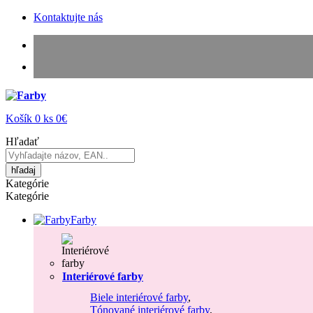
Kontaktujte nás
Košík
0
ks
0€
Hľadať
hľadaj
Kategórie
Kategórie
Farby
Interiérové farby
Biele interiérové farby
,
Tónované interiérové farby
,