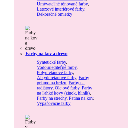
Umývateľné tónované farby
,
Latexové interiérové farby
,
Dekoračné omietky
Farby na kov a drevo
Syntetické farby
,
Vodouriediteľné farby
,
Polyuretánové farby
,
Alkyduretánové farby
,
Farby
priamo na hrdzu
,
Farby na
radiátory
,
Olejové farby
,
Farby
na ľahké kovy (zinok, hliník)
,
Farby na strechy
,
Patina na kov
,
Vypaľovacie farby