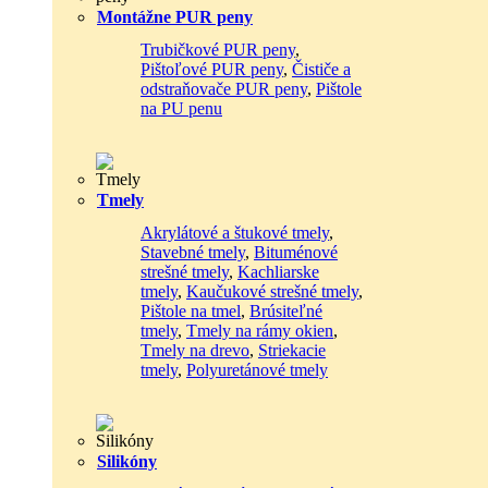
Montážne PUR peny
Trubičkové PUR peny
,
Pištoľové PUR peny
,
Čističe a
odstraňovače PUR peny
,
Pištole
na PU penu
Tmely
Akrylátové a štukové tmely
,
Stavebné tmely
,
Bituménové
strešné tmely
,
Kachliarske
tmely
,
Kaučukové strešné tmely
,
Pištole na tmel
,
Brúsiteľné
tmely
,
Tmely na rámy okien
,
Tmely na drevo
,
Striekacie
tmely
,
Polyuretánové tmely
Silikóny