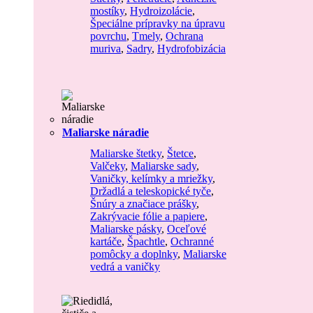
mostíky
,
Hydroizolácie
,
Špeciálne prípravky na úpravu
povrchu
,
Tmely
,
Ochrana
muriva
,
Sadry
,
Hydrofobizácia
Maliarske náradie
Maliarske štetky
,
Štetce
,
Valčeky
,
Maliarske sady
,
Vaničky, kelímky a mriežky
,
Držadlá a teleskopické tyče
,
Šnúry a značiace prášky
,
Zakrývacie fólie a papiere
,
Maliarske pásky
,
Oceľové
kartáče
,
Špachtle
,
Ochranné
pomôcky a doplnky
,
Maliarske
vedrá a vaničky