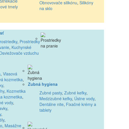
Striekacie
Obnovovače silikónu
,
Silikóny
nové tmely
na sklo
sť
rostriedky
,
Prostriedky
vanie
,
Kuchynské
Osviežovače vzduchu
a
,
Vlasová
vá kozmetika
,
Zubná hygiena
ky
,
ohy
,
Kozmetika
Zubné pasty
,
Zubné kefky
,
a kozmetika
,
Medzizubné kefky
,
Ústne vody
,
né vody
,
Dentálne nite
,
Fixačné krémy a
avky
,
tablety
y
,
ély
,
lo
,
Masážne