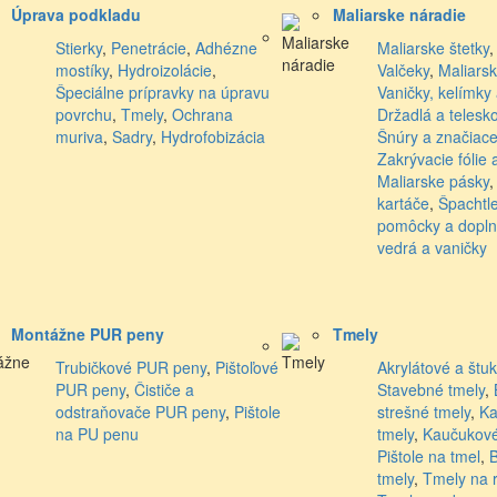
Úprava podkladu
Maliarske náradie
Stierky
,
Penetrácie
,
Adhézne
Maliarske štetky
mostíky
,
Hydroizolácie
,
Valčeky
,
Maliars
Špeciálne prípravky na úpravu
Vaničky, kelímky
povrchu
,
Tmely
,
Ochrana
Držadlá a telesk
muriva
,
Sadry
,
Hydrofobizácia
Šnúry a značiace
Zakrývacie fólie 
Maliarske pásky
kartáče
,
Špachtl
pomôcky a dopln
vedrá a vaničky
Montážne PUR peny
Tmely
Trubičkové PUR peny
,
Pištoľové
Akrylátové a štu
PUR peny
,
Čističe a
Stavebné tmely
,
odstraňovače PUR peny
,
Pištole
strešné tmely
,
Ka
na PU penu
tmely
,
Kaučukové
Pištole na tmel
,
B
tmely
,
Tmely na 