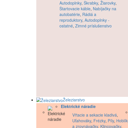
Autodoplnky
,
Škrabky
,
Žiarovky
,
Štartovacie káble
,
Nabíjačky na
autobatérie
,
Rádiá a
reproduktory
,
Autodoplnky -
ostatné
,
Zimné príslušenstvo
Železiarstvo
Elektrické náradie
Vŕtacie a sekacie kladivá
,
Uťahováky
,
Frézky
,
Píly
,
Hoblík
a zrovnávačky
,
Klincovačky
,