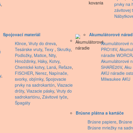
á
,
prvky na 
závitovej t
Nábytkov
Spojovací materiál
Akumulátorové nárad
Klince
,
Vruty do dreva
,
Akumulátorové n
Tesárske vruty
,
Texy
,
Skrutky
,
PRO18V
,
Akumul
é
Podložky
,
Matice
,
Nity
,
náradie WORCR
Hmoždinky
,
Háky
,
Kotvy
,
Akumulátorové 
Chemické kotvy
,
Laná
,
Reťaze
,
SHARE20V
,
Aku 
FISCHER
,
Nerez
,
Napínače,
AKU náradie ost
y
,
svorky, objímky
,
Spojovacie
Milwaukee AKU
prvky na sadrokartón
,
Viazacie
drôty
,
Viazacie pásky
,
Vruty do
sadrokartónu
,
Závitové tyče
,
Špagáty
Brúsne plátna a kartáče
Brúsne papiere
,
Brúsne 
Brúsne mriežky na sadr