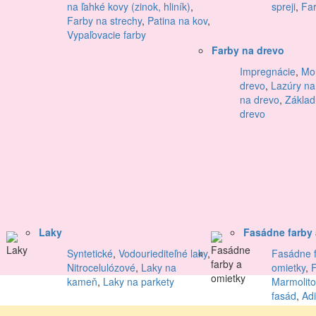
na ľahké kovy (zinok, hliník)
,
spreji
,
Far
Farby na strechy
,
Patina na kov
,
Vypaľovacie farby
Farby na drevo
Impregnácie
,
Mor
drevo
,
Lazúry na
na drevo
,
Základ
drevo
Laky
Fasádne farby 
Syntetické
,
Vodouriediteľné laky
,
Fasádne f
Nitrocelulózové
,
Laky na
omietky
,
kameň
,
Laky na parkety
Marmolito
fasád
,
Adi