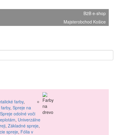
B2B e-shop
Majsterobchod Košice
talické farby
,
 farby
,
Spreje na
Spreje odolné voči
teplotám
,
Univerzálne
reji
,
Základné spreje
,
ie spreje
,
Fólia v