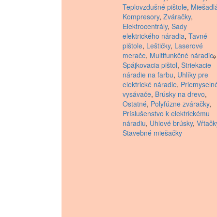
Teplovzdušné pištole
,
Miešadl
Kompresory
,
Zváračky
,
Elektrocentrály
,
Sady
elektrického náradia
,
Tavné
pištole
,
Leštičky
,
Laserové
merače
,
Multifunkčné náradie
,
Spájkovacia pištol
,
Striekacie
náradie na farbu
,
Uhlíky pre
elektrické náradie
,
Priemyseln
vysávače
,
Brúsky na drevo
,
Ostatné
,
Polyfúzne zváračky
,
Príslušenstvo k elektrickému
náradiu
,
Uhlové brúsky
,
Vŕtačk
Stavebné miešačky