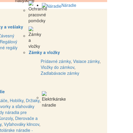
Náradie
y a vešiaky
Závesný
Regálový
né regály
Zámky a vložky
Prídavné zámky
,
Visiace zámky
,
Vložky do zámkov
,
Zadlabávacie zámky
die
káče
,
Hoblíky
,
Držiaky
,
svorky a sťahováky
dy náradia pre
Konzoly
,
Dierovače a
y
,
Vyťahováky klincov
,
tolárske náradie -