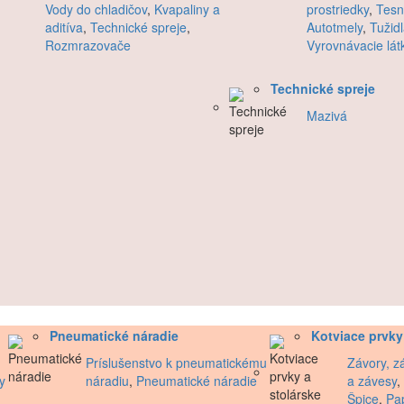
Vody do chladičov
,
Kvapaliny a
prostriedky
,
Tesn
aditíva
,
Technické spreje
,
Autotmely
,
Tužid
Rozmrazovače
Vyrovnávacie lát
Technické spreje
Mazivá
Pneumatické náradie
Kotviace prvky
Príslušenstvo k pneumatickému
Závory, zá
y
náradiu
,
Pneumatické náradie
a závesy
,
Špice
,
Pa