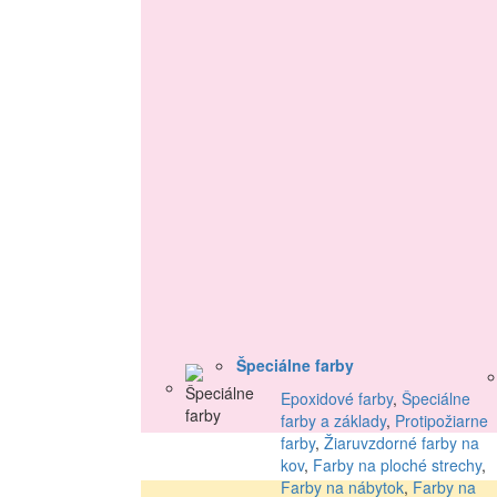
Špeciálne farby
Epoxidové farby
,
Špeciálne
farby a základy
,
Protipožiarne
farby
,
Žiaruvzdorné farby na
kov
,
Farby na ploché strechy
,
Farby na nábytok
,
Farby na