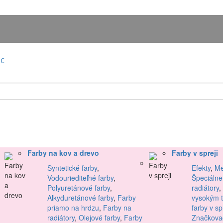
0€
Farby na kov a drevo
Farby v spreji
Syntetické farby
,
Efekty
,
Me
Vodouriediteľné farby
,
Špeciálne
Polyuretánové farby
,
radiátory
,
Alkyduretánové farby
,
Farby
vysokým 
priamo na hrdzu
,
Farby na
farby v sp
radiátory
,
Olejové farby
,
Farby
Značkovac