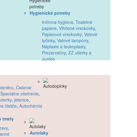
Hygienické potreby
Intímna hygiena
,
Toaletné
papiere
,
Vlhčené vreckovky
,
Papierové vreckovky
,
Vatové
tyčinky
,
Vatové tampóny
,
Náplaste a leukoplasty
,
Prezervatívy
,
ZZ utierky a
Jumbo
nteriéru
,
Čistenie
,
Špeciálne ošetrenie
,
tierky, jelenice
,
e čističe
,
Autochémia
o tmely
ravy
,
Autolaky
ranné