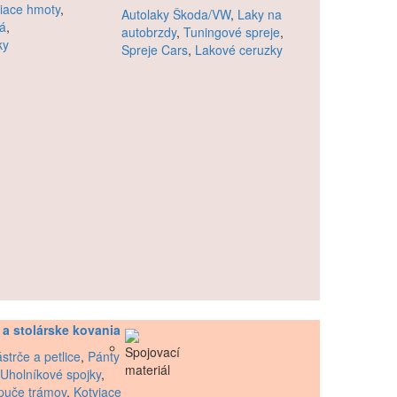
iace hmoty
,
Autolaky Škoda/VW
,
Laky na
lá
,
autobrzdy
,
Tuningové spreje
,
ky
Spreje Cars
,
Lakové ceruzky
 a stolárske kovania
strče a petlice
,
Pánty
Uholníkové spojky
,
puče trámov
,
Kotviace