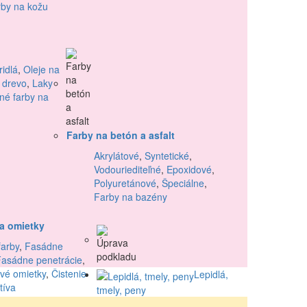
by na kožu
idlá
,
Oleje na
 drevo
,
Laky
né farby na
Farby na betón a asfalt
Akrylátové
,
Syntetické
,
Vodouriediteľné
,
Epoxidové
,
Polyuretánové
,
Špeciálne
,
Farby na bazény
a omietky
arby
,
Fasádne
Fasádne penetrácie
,
vé omietky
,
Čistenie
Lepidlá,
tíva
tmely, peny