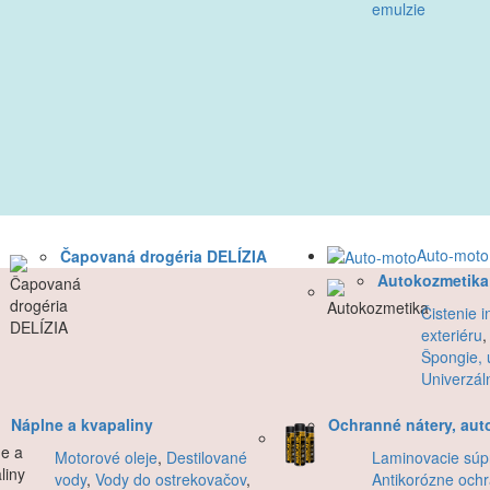
emulzie
Auto-moto
Čapovaná drogéria DELÍZIA
Autokozmetika
Čistenie i
exteriéru
Špongie, u
Univerzáln
Náplne a kvapaliny
Ochranné nátery, aut
Motorové oleje
,
Destilované
Laminovacie súp
vody
,
Vody do ostrekovačov
,
Antikorózne och