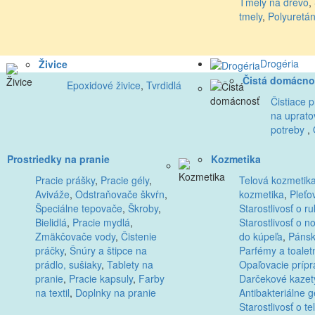
Tmely na drevo
,
tmely
,
Polyuretá
Drogéria
Živice
Čistá domácno
Epoxidové živice
,
Tvrdidlá
Čistiace p
na uprato
potreby
,
Prostriedky na pranie
Kozmetika
Pracie prášky
,
Pracie gély
,
Telová kozmetik
Aviváže
,
Odstraňovače škvŕn
,
kozmetika
,
Pleťo
Špeciálne tepovače
,
Škroby
,
Starostlivosť o ru
Bielidlá
,
Pracie mydlá
,
Starostlivosť o n
Zmäkčovače vody
,
Čistenie
do kúpeľa
,
Pánsk
práčky
,
Šnúry a štipce na
Parfémy a toalet
prádlo, sušiaky
,
Tablety na
Opaľovacie prípr
pranie
,
Pracie kapsuly
,
Farby
Darčekové kazet
na textil
,
Doplnky na pranie
Antibakteriálne g
Starostlivosť o te