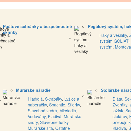
Poštové schránky a bezpečnostné
Regálový systém, hák
skrinky
Háky a vešiaky
,
systém GOLIAT
,
systém
,
Montova
Murárske náradie
Stolárske nára
,
Hladidlá
,
Škrabáky
,
Lyžice a
Dláta
,
Se
naberačky
,
Špachtle
,
Stierky
,
Zveráky, 
Stavebné vedrá
,
Miešadlá
,
ložísk
,
Sa
Vodováhy
,
Kladivá
,
Murárske
stolárov
,
šnúry
,
Stavebné fúriky
,
priebojník
Murárske sitá
,
Ostatné
Kladivá
,
S