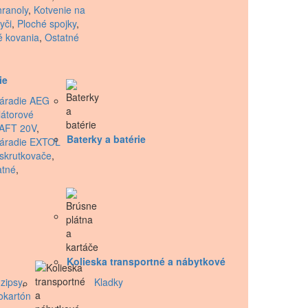
hranoly
,
Kotvenie na
yči
,
Ploché spojky
,
é kovania
,
Ostatné
ie
áradie AEG
átorové
AFT 20V
,
Baterky a batérie
náradie EXTOL
skrutkovače
,
atné
,
Kolieska transportné a nábytkové
zipsy
,
Kladky
okartón