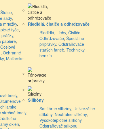
,
Štetce
,
ke sady
,
 a mriežky
,
Riedidlá, čističe a odhrdzovače
opické tyče
,
Riedidlá
,
Liehy
,
Čističe
,
 prášky
,
Odhrdzovače
,
Špeciálne
a papiere
,
prípravky
,
Odstraňovače
,
Oceľové
starých farieb
,
Technický
e
,
Ochranné
benzín
ky
,
Maliarske
kové tmely
,
Silikóny
Bituménové
chliarske
Sanitárne silikóny
,
Univerzálne
 strešné tmely
,
silikóny
,
Neutrálne silikóny
,
rúsiteľné
Vysokoteplotné silikóny
,
rámy okien
,
Odstraňovač silikónu
,