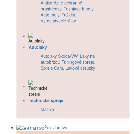
Antikorózne ochranné
prostriedky
,
Tesniace hmoty
,
Autotmely
,
Tužidlá
,
Vyrovnávacie látky
Autolaky
Autolaky Škoda/VW
,
Laky na
autobrzdy
,
Tuningové spreje
,
Spreje Cars
,
Lakové ceruzky
Technické spreje
Mazivá
Železiarstvo