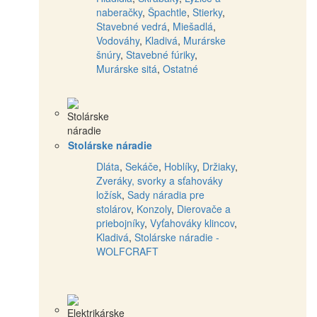
naberačky
,
Špachtle
,
Stierky
,
Stavebné vedrá
,
Miešadlá
,
Vodováhy
,
Kladivá
,
Murárske
šnúry
,
Stavebné fúriky
,
Murárske sitá
,
Ostatné
Stolárske náradie
Dláta
,
Sekáče
,
Hoblíky
,
Držiaky
,
Zveráky, svorky a sťahováky
ložísk
,
Sady náradia pre
stolárov
,
Konzoly
,
Dierovače a
priebojníky
,
Vyťahováky klincov
,
Kladivá
,
Stolárske náradie -
WOLFCRAFT