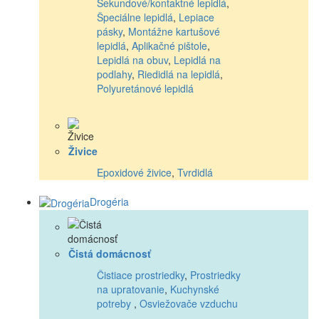
Sekundové/kontaktné lepidlá
,
Špeciálne lepidlá
,
Lepiace
pásky
,
Montážne kartušové
lepidlá
,
Aplikačné pištole
,
Lepidlá na obuv
,
Lepidlá na
podlahy
,
Riedidlá na lepidlá
,
Polyuretánové lepidlá
Živice
Epoxidové živice
,
Tvrdidlá
Drogéria
Čistá domácnosť
Čistiace prostriedky
,
Prostriedky
na upratovanie
,
Kuchynské
potreby
,
Osviežovače vzduchu