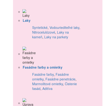
Laky
Syntetické
,
Vodouriediteľné laky
,
Nitrocelulózové
,
Laky na
kameň
,
Laky na parkety
Fasádne farby a omietky
Fasádne farby
,
Fasádne
omietky
,
Fasádne penetrácie
,
Marmolitové omietky
,
Čistenie
fasád
,
Aditíva