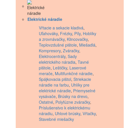
Elektrické náradie
Vŕtacie a sekacie kladivá
,
Uťahováky
,
Frézky
,
Píly
,
Hoblíky
a zrovnávačky
,
Klincovačky
,
Teplovzdušné pištole
,
Miešadlá
,
Kompresory
,
Zváračky
,
Elektrocentrály
,
Sady
elektrického náradia
,
Tavné
pištole
,
Leštičky
,
Laserové
merače
,
Multifunkčné náradie
,
Spájkovacia pištol
,
Striekacie
náradie na farbu
,
Uhlíky pre
elektrické náradie
,
Priemyselné
vysávače
,
Brúsky na drevo
,
Ostatné
,
Polyfúzne zváračky
,
Príslušenstvo k elektrickému
náradiu
,
Uhlové brúsky
,
Vŕtačky
,
Stavebné miešačky