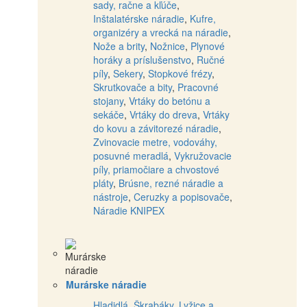
sady, račne a kľúče
,
Inštalatérske náradie
,
Kufre,
organizéry a vrecká na náradie
,
Nože a brity
,
Nožnice
,
Plynové
horáky a príslušenstvo
,
Ručné
píly
,
Sekery
,
Stopkové frézy
,
Skrutkovače a bity
,
Pracovné
stojany
,
Vrtáky do betónu a
sekáče
,
Vrtáky do dreva
,
Vrtáky
do kovu a závitorezé náradie
,
Zvinovacie metre, vodováhy,
posuvné meradlá
,
Vykružovacie
píly, priamočiare a chvostové
pláty
,
Brúsne, rezné náradie a
nástroje
,
Ceruzky a popisovače
,
Náradie KNIPEX
Murárske náradie
Hladidlá
,
Škrabáky
,
Lyžice a