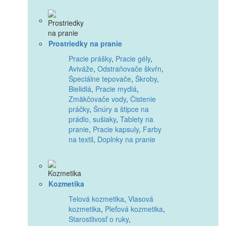
Prostriedky na pranie
Pracie prášky
,
Pracie gély
,
Aviváže
,
Odstraňovače škvŕn
,
Špeciálne tepovače
,
Škroby
,
Bielidlá
,
Pracie mydlá
,
Zmäkčovače vody
,
Čistenie
práčky
,
Šnúry a štipce na
prádlo, sušiaky
,
Tablety na
pranie
,
Pracie kapsuly
,
Farby
na textil
,
Doplnky na pranie
Kozmetika
Telová kozmetika
,
Vlasová
kozmetika
,
Pleťová kozmetika
,
Starostlivosť o ruky
,