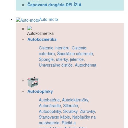
Čapovaná drogéria DELÍZIA
Auto-moto
Autokozmetika
Čistenie interiéru
,
Čistenie
exteriéru
,
Špeciálne ošetrenie
,
Špongie, utierky, jelenice
,
Univerzálne čističe
,
Autochémia
Autodoplnky
Autobatérie
,
Autolekárničky
,
Autonáradie
,
Stierače
,
Autodoplnky
,
Škrabky
,
Žiarovky
,
Štartovacie káble
,
Nabíjačky na
autobatérie
,
Rádiá a