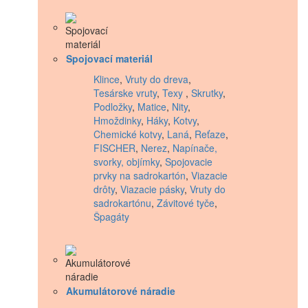
Spojovací materiál
Klince
,
Vruty do dreva
,
Tesárske vruty
,
Texy
,
Skrutky
,
Podložky
,
Matice
,
Nity
,
Hmoždinky
,
Háky
,
Kotvy
,
Chemické kotvy
,
Laná
,
Reťaze
,
FISCHER
,
Nerez
,
Napínače,
svorky, objímky
,
Spojovacie
prvky na sadrokartón
,
Viazacie
drôty
,
Viazacie pásky
,
Vruty do
sadrokartónu
,
Závitové tyče
,
Špagáty
Akumulátorové náradie