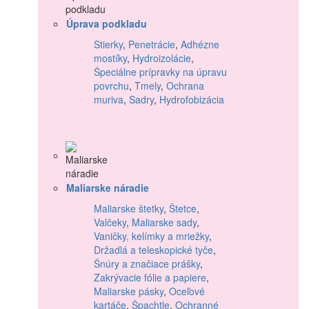
Úprava podkladu
Stierky
,
Penetrácie
,
Adhézne
mostíky
,
Hydroizolácie
,
Špeciálne prípravky na úpravu
povrchu
,
Tmely
,
Ochrana
muriva
,
Sadry
,
Hydrofobizácia
Maliarske náradie
Maliarske štetky
,
Štetce
,
Valčeky
,
Maliarske sady
,
Vaničky, kelímky a mriežky
,
Držadlá a teleskopické tyče
,
Šnúry a značiace prášky
,
Zakrývacie fólie a papiere
,
Maliarske pásky
,
Oceľové
kartáče
,
Špachtle
,
Ochranné