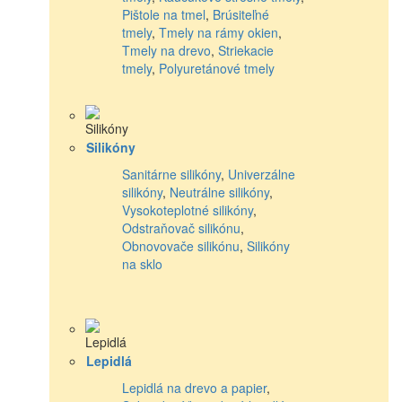
Pištole na tmel
,
Brúsiteľné
tmely
,
Tmely na rámy okien
,
Tmely na drevo
,
Striekacie
tmely
,
Polyuretánové tmely
Silikóny
Sanitárne silikóny
,
Univerzálne
silikóny
,
Neutrálne silikóny
,
Vysokoteplotné silikóny
,
Odstraňovač silikónu
,
Obnovovače silikónu
,
Silikóny
na sklo
Lepidlá
Lepidlá na drevo a papier
,