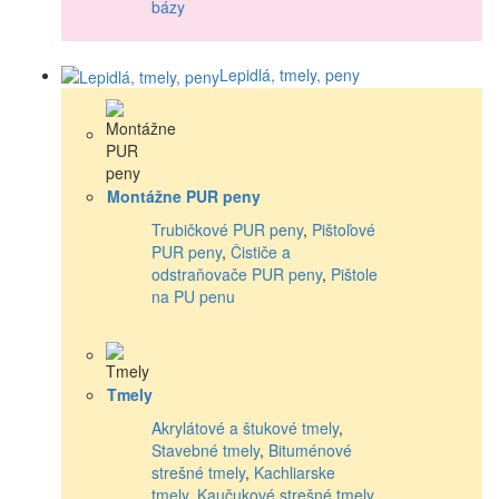
bázy
Lepidlá, tmely, peny
Montážne PUR peny
Trubičkové PUR peny
,
Pištoľové
PUR peny
,
Čističe a
odstraňovače PUR peny
,
Pištole
na PU penu
Tmely
Akrylátové a štukové tmely
,
Stavebné tmely
,
Bituménové
strešné tmely
,
Kachliarske
tmely
,
Kaučukové strešné tmely
,