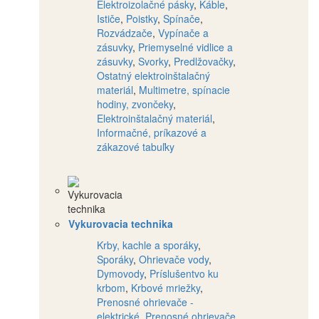
Elektroizolačné pásky
,
Káble
,
Ističe
,
Poistky
,
Spínače
,
Rozvádzače
,
Vypínače a
zásuvky
,
Priemyselné vidlice a
zásuvky
,
Svorky
,
Predlžovačky
,
Ostatný elektroinštalačný
materiál
,
Multimetre, spínacie
hodiny, zvončeky
,
Elektroinštalačný materiál
,
Informačné, príkazové a
zákazové tabuľky
Vykurovacia technika
Krby, kachle a sporáky
,
Sporáky
,
Ohrievače vody
,
Dymovody
,
Príslušentvo ku
krbom
,
Krbové mriežky
,
Prenosné ohrievače -
elektrické
,
Prenosné ohrievače