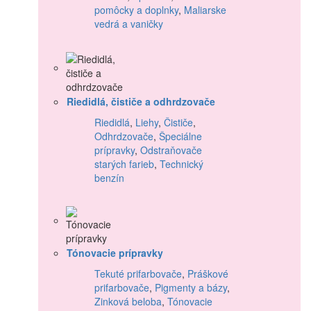
pomôcky a doplnky
,
Maliarske
vedrá a vaničky
Riedidlá, čističe a odhrdzovače
Riedidlá
,
Liehy
,
Čističe
,
Odhrdzovače
,
Špeciálne
prípravky
,
Odstraňovače
starých farieb
,
Technický
benzín
Tónovacie prípravky
Tekuté prifarbovače
,
Práškové
prifarbovače
,
Pigmenty a bázy
,
Zinková beloba
,
Tónovacie