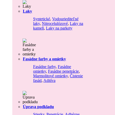
Laky
Syntetické
,
Vodouriediteľné
laky
,
Nitrocelulózové
,
Laky na
kameň
,
Laky na parkety
Fasádne farby a omietky
Fasádne farby
,
Fasádne
omietky
,
Fasádne penetrácie
,
Marmolitové omietky
,
Čistenie
fasád
,
Aditíva
Úprava podkladu
Stierky
,
Penetrácie
,
Adhézne