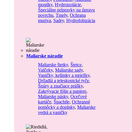
mostíky
,
Hydroizolácie
,
Špeciálne prípravky na úpravu
povrchu
,
Tmely
,
Ochrana
muriva
,
Sadry
,
Hydrofobizácia
Maliarske náradie
Maliarske štetky
,
Štetce
,
Valčeky
,
Maliarske sady
,
Vaničky, kelímky a mriežky
,
Držadlá a teleskopické tyče
,
Šnúry a značiace prášky
,
Zakrývacie fólie a papiere
,
Maliarske pásky
,
Oceľové
kartáče
,
Špachtle
,
Ochranné
pomôcky a doplnky
,
Maliarske
vedrá a vaničky