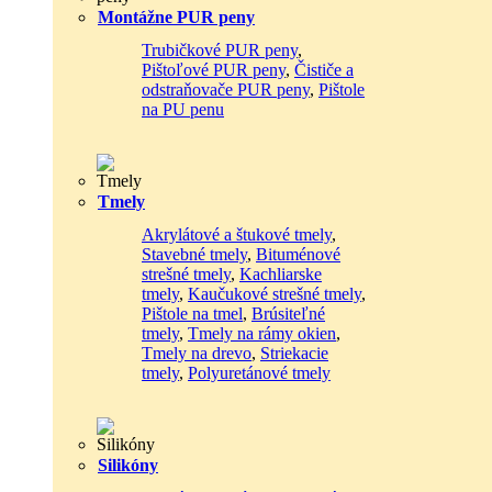
Montážne PUR peny
Trubičkové PUR peny
,
Pištoľové PUR peny
,
Čističe a
odstraňovače PUR peny
,
Pištole
na PU penu
Tmely
Akrylátové a štukové tmely
,
Stavebné tmely
,
Bituménové
strešné tmely
,
Kachliarske
tmely
,
Kaučukové strešné tmely
,
Pištole na tmel
,
Brúsiteľné
tmely
,
Tmely na rámy okien
,
Tmely na drevo
,
Striekacie
tmely
,
Polyuretánové tmely
Silikóny