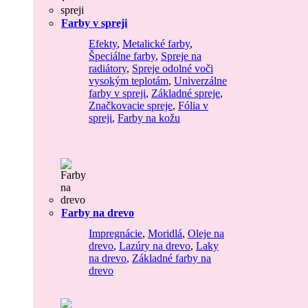
Farby v spreji
Efekty
,
Metalické farby
,
Špeciálne farby
,
Spreje na
radiátory
,
Spreje odolné voči
vysokým teplotám
,
Univerzálne
farby v spreji
,
Základné spreje
,
Značkovacie spreje
,
Fólia v
spreji
,
Farby na kožu
Farby na drevo
Impregnácie
,
Moridlá
,
Oleje na
drevo
,
Lazúry na drevo
,
Laky
na drevo
,
Základné farby na
drevo