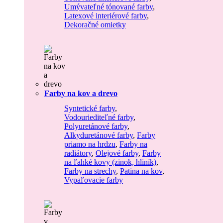
Umývateľné tónované farby
,
Latexové interiérové farby
,
Dekoračné omietky
Farby na kov a drevo
Syntetické farby
,
Vodouriediteľné farby
,
Polyuretánové farby
,
Alkyduretánové farby
,
Farby
priamo na hrdzu
,
Farby na
radiátory
,
Olejové farby
,
Farby
na ľahké kovy (zinok, hliník)
,
Farby na strechy
,
Patina na kov
,
Vypaľovacie farby