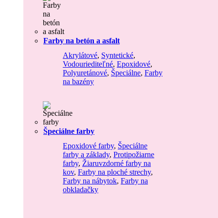
Farby na betón a asfalt
Akrylátové
,
Syntetické
,
Vodouriediteľné
,
Epoxidové
,
Polyuretánové
,
Špeciálne
,
Farby
na bazény
Špeciálne farby
Epoxidové farby
,
Špeciálne
farby a základy
,
Protipožiarne
farby
,
Žiaruvzdorné farby na
kov
,
Farby na ploché strechy
,
Farby na nábytok
,
Farby na
obkladačky