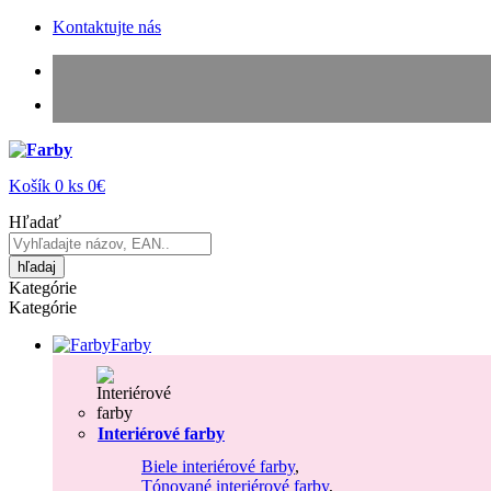
Kontaktujte nás
Košík
0
ks
0€
Hľadať
hľadaj
Kategórie
Kategórie
Farby
Interiérové farby
Biele interiérové farby
,
Tónované interiérové farby
,