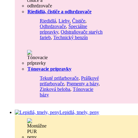
Riedidlá, čističe a odhrdzovače
Riedidlá
,
Liehy
,
Čističe
,
Odhrdzovače
,
Špeciálne
prípravky
,
Odstraňovače starých
farieb
,
Technický benzín
Tónovacie prípravky
Tekuté prifarbovače
,
Práškové
prifarbovače
,
Pigmenty a bázy
,
Zinková beloba
,
Tónovacie
bázy
Lepidlá, tmely, peny