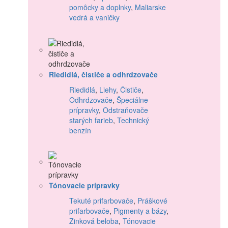
pomôcky a doplnky
,
Maliarske
vedrá a vaničky
Riedidlá, čističe a odhrdzovače
Riedidlá
,
Liehy
,
Čističe
,
Odhrdzovače
,
Špeciálne
prípravky
,
Odstraňovače
starých farieb
,
Technický
benzín
Tónovacie prípravky
Tekuté prifarbovače
,
Práškové
prifarbovače
,
Pigmenty a bázy
,
Zinková beloba
,
Tónovacie