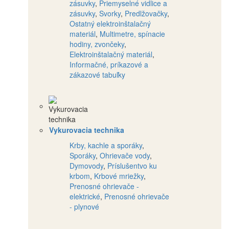
zásuvky
,
Priemyselné vidlice a
zásuvky
,
Svorky
,
Predlžovačky
,
Ostatný elektroinštalačný
materiál
,
Multimetre, spínacie
hodiny, zvončeky
,
Elektroinštalačný materiál
,
Informačné, príkazové a
zákazové tabuľky
Vykurovacia technika
Krby, kachle a sporáky
,
Sporáky
,
Ohrievače vody
,
Dymovody
,
Príslušentvo ku
krbom
,
Krbové mriežky
,
Prenosné ohrievače -
elektrické
,
Prenosné ohrievače
- plynové