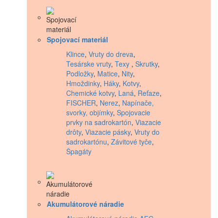
Spojovací materiál
Klince
,
Vruty do dreva
,
Tesárske vruty
,
Texy
,
Skrutky
,
Podložky
,
Matice
,
Nity
,
Hmoždinky
,
Háky
,
Kotvy
,
Chemické kotvy
,
Laná
,
Reťaze
,
FISCHER
,
Nerez
,
Napínače,
svorky, objímky
,
Spojovacie
prvky na sadrokartón
,
Viazacie
drôty
,
Viazacie pásky
,
Vruty do
sadrokartónu
,
Závitové tyče
,
Špagáty
Akumulátorové náradie