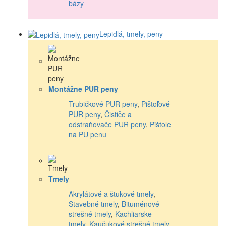
bázy
Lepidlá, tmely, peny
Montážne PUR peny
Trubičkové PUR peny
,
Pištoľové
PUR peny
,
Čističe a
odstraňovače PUR peny
,
Pištole
na PU penu
Tmely
Akrylátové a štukové tmely
,
Stavebné tmely
,
Bituménové
strešné tmely
,
Kachliarske
tmely
,
Kaučukové strešné tmely
,