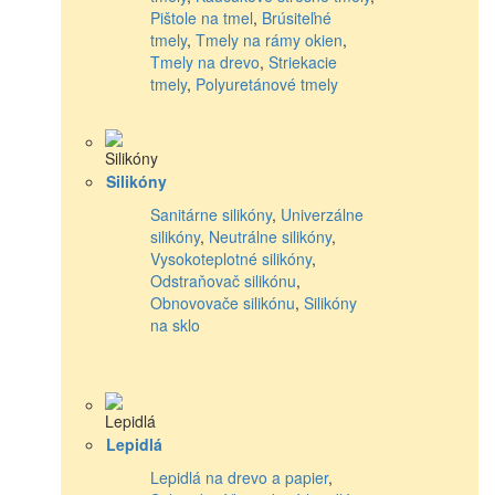
Pištole na tmel
,
Brúsiteľné
tmely
,
Tmely na rámy okien
,
Tmely na drevo
,
Striekacie
tmely
,
Polyuretánové tmely
Silikóny
Sanitárne silikóny
,
Univerzálne
silikóny
,
Neutrálne silikóny
,
Vysokoteplotné silikóny
,
Odstraňovač silikónu
,
Obnovovače silikónu
,
Silikóny
na sklo
Lepidlá
Lepidlá na drevo a papier
,