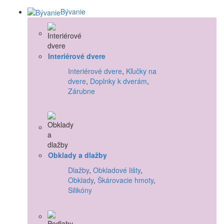
Bývanie
Interiérové dvere
Interiérové dvere
,
Kľučky na
dvere
,
Doplnky k dverám
,
Zárubne
Obklady a dlažby
Dlažby
,
Obkladové lišty
,
Obklady
,
Škárovacie hmoty
,
Silikóny