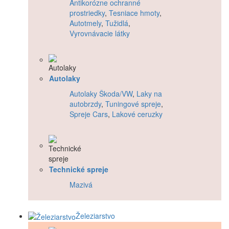
Antikorózne ochranné
prostriedky
,
Tesniace hmoty
,
Autotmely
,
Tužidlá
,
Vyrovnávacie látky
Autolaky
Autolaky Škoda/VW
,
Laky na
autobrzdy
,
Tuningové spreje
,
Spreje Cars
,
Lakové ceruzky
Technické spreje
Mazivá
Železiarstvo