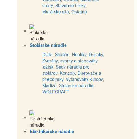
šnúry
,
Stavebné fúriky
,
Murárske sitá
,
Ostatné
Stolárske náradie
Dláta
,
Sekáče
,
Hoblíky
,
Držiaky
,
Zveráky, svorky a sťahováky
ložísk
,
Sady náradia pre
stolárov
,
Konzoly
,
Dierovače a
priebojníky
,
Vyťahováky klincov
,
Kladivá
,
Stolárske náradie -
WOLFCRAFT
Elektrikárske náradie