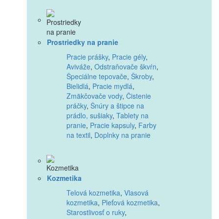
Prostriedky na pranie
Pracie prášky
,
Pracie gély
,
Aviváže
,
Odstraňovače škvŕn
,
Špeciálne tepovače
,
Škroby
,
Bielidlá
,
Pracie mydlá
,
Zmäkčovače vody
,
Čistenie
práčky
,
Šnúry a štipce na
prádlo, sušiaky
,
Tablety na
pranie
,
Pracie kapsuly
,
Farby
na textil
,
Doplnky na pranie
Kozmetika
Telová kozmetika
,
Vlasová
kozmetika
,
Pleťová kozmetika
,
Starostlivosť o ruky
,