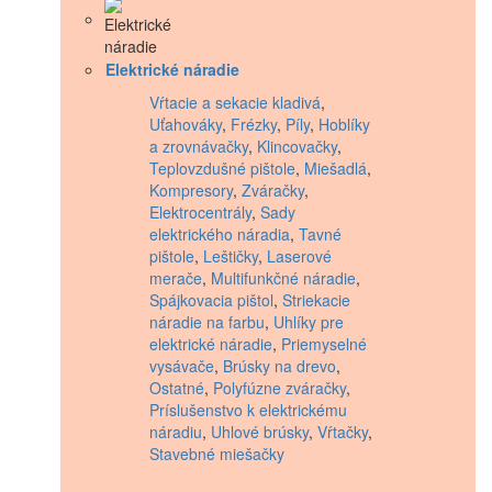
Elektrické náradie
Vŕtacie a sekacie kladivá
,
Uťahováky
,
Frézky
,
Píly
,
Hoblíky
a zrovnávačky
,
Klincovačky
,
Teplovzdušné pištole
,
Miešadlá
,
Kompresory
,
Zváračky
,
Elektrocentrály
,
Sady
elektrického náradia
,
Tavné
pištole
,
Leštičky
,
Laserové
merače
,
Multifunkčné náradie
,
Spájkovacia pištol
,
Striekacie
náradie na farbu
,
Uhlíky pre
elektrické náradie
,
Priemyselné
vysávače
,
Brúsky na drevo
,
Ostatné
,
Polyfúzne zváračky
,
Príslušenstvo k elektrickému
náradiu
,
Uhlové brúsky
,
Vŕtačky
,
Stavebné miešačky