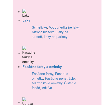
Laky
Syntetické
,
Vodouriediteľné laky
,
Nitrocelulózové
,
Laky na
kameň
,
Laky na parkety
Fasádne farby a omietky
Fasádne farby
,
Fasádne
omietky
,
Fasádne penetrácie
,
Marmolitové omietky
,
Čistenie
fasád
,
Aditíva