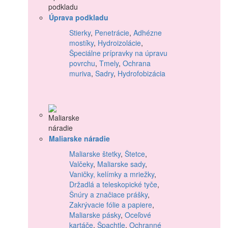
Úprava podkladu
Stierky
,
Penetrácie
,
Adhézne
mostíky
,
Hydroizolácie
,
Špeciálne prípravky na úpravu
povrchu
,
Tmely
,
Ochrana
muriva
,
Sadry
,
Hydrofobizácia
Maliarske náradie
Maliarske štetky
,
Štetce
,
Valčeky
,
Maliarske sady
,
Vaničky, kelímky a mriežky
,
Držadlá a teleskopické tyče
,
Šnúry a značiace prášky
,
Zakrývacie fólie a papiere
,
Maliarske pásky
,
Oceľové
kartáče
,
Špachtle
,
Ochranné