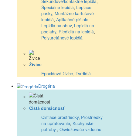
Sekundové/kontaktné lepidlá
,
Špeciálne lepidlá
,
Lepiace
pásky
,
Montážne kartušové
lepidlá
,
Aplikačné pištole
,
Lepidlá na obuv
,
Lepidlá na
podlahy
,
Riedidlá na lepidlá
,
Polyuretánové lepidlá
Živice
Epoxidové živice
,
Tvrdidlá
Drogéria
Čistá domácnosť
Čistiace prostriedky
,
Prostriedky
na upratovanie
,
Kuchynské
potreby
,
Osviežovače vzduchu