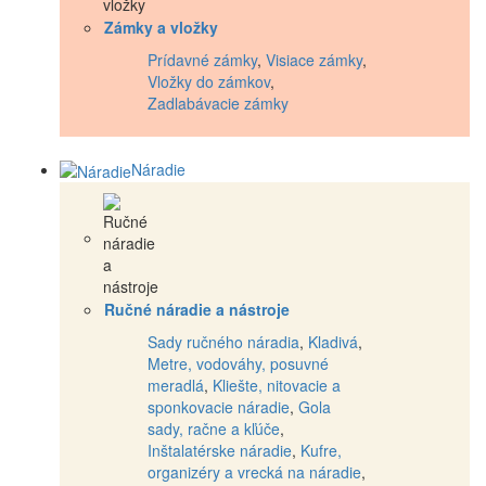
Zámky a vložky
Prídavné zámky
,
Visiace zámky
,
Vložky do zámkov
,
Zadlabávacie zámky
Náradie
Ručné náradie a nástroje
Sady ručného náradia
,
Kladivá
,
Metre, vodováhy, posuvné
meradlá
,
Kliešte, nitovacie a
sponkovacie náradie
,
Gola
sady, račne a kľúče
,
Inštalatérske náradie
,
Kufre,
organizéry a vrecká na náradie
,