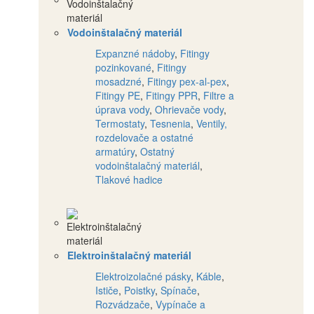
Vodoinštalačný materiál
Expanzné nádoby
,
Fitingy
pozinkované
,
Fitingy
mosadzné
,
Fitingy pex-al-pex
,
Fitingy PE
,
Fitingy PPR
,
Filtre a
úprava vody
,
Ohrievače vody
,
Termostaty
,
Tesnenia
,
Ventily,
rozdelovače a ostatné
armatúry
,
Ostatný
vodoinštalačný materiál
,
Tlakové hadice
Elektroinštalačný materiál
Elektroizolačné pásky
,
Káble
,
Ističe
,
Poistky
,
Spínače
,
Rozvádzače
,
Vypínače a