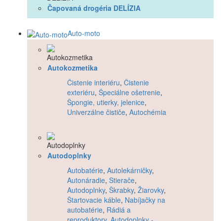
Čapovaná drogéria DELÍZIA
Auto-moto
Autokozmetika
Čistenie interiéru
,
Čistenie
exteriéru
,
Špeciálne ošetrenie
,
Špongie, utierky, jelenice
,
Univerzálne čističe
,
Autochémia
Autodoplnky
Autobatérie
,
Autolekárničky
,
Autonáradie
,
Stierače
,
Autodoplnky
,
Škrabky
,
Žiarovky
,
Štartovacie káble
,
Nabíjačky na
autobatérie
,
Rádiá a
reproduktory
,
Autodoplnky -