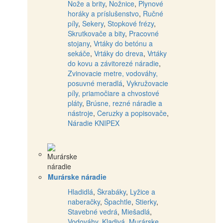
Nože a brity
,
Nožnice
,
Plynové
horáky a príslušenstvo
,
Ručné
píly
,
Sekery
,
Stopkové frézy
,
Skrutkovače a bity
,
Pracovné
stojany
,
Vrtáky do betónu a
sekáče
,
Vrtáky do dreva
,
Vrtáky
do kovu a závitorezé náradie
,
Zvinovacie metre, vodováhy,
posuvné meradlá
,
Vykružovacie
píly, priamočiare a chvostové
pláty
,
Brúsne, rezné náradie a
nástroje
,
Ceruzky a popisovače
,
Náradie KNIPEX
Murárske náradie
Hladidlá
,
Škrabáky
,
Lyžice a
naberačky
,
Špachtle
,
Stierky
,
Stavebné vedrá
,
Miešadlá
,
Vodováhy
,
Kladivá
,
Murárske