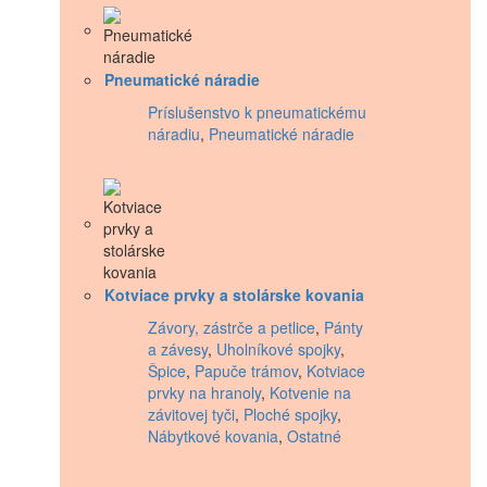
Pneumatické náradie
Príslušenstvo k pneumatickému
náradiu
,
Pneumatické náradie
Kotviace prvky a stolárske kovania
Závory, zástrče a petlice
,
Pánty
a závesy
,
Uholníkové spojky
,
Špice
,
Papuče trámov
,
Kotviace
prvky na hranoly
,
Kotvenie na
závitovej tyči
,
Ploché spojky
,
Nábytkové kovania
,
Ostatné