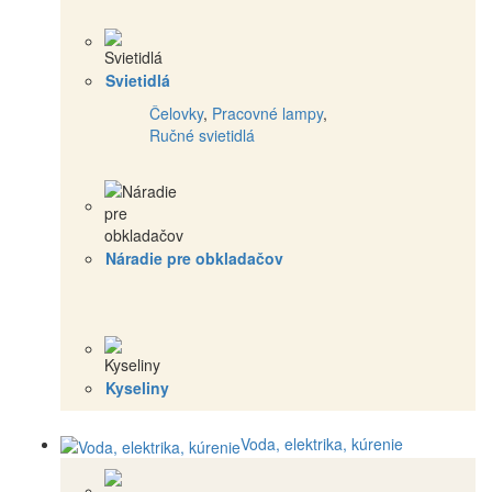
Svietidlá
Čelovky
,
Pracovné lampy
,
Ručné svietidlá
Náradie pre obkladačov
Kyseliny
Voda, elektrika, kúrenie