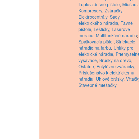
Teplovzdušné pištole
,
Miešadl
Kompresory
,
Zváračky
,
Elektrocentrály
,
Sady
elektrického náradia
,
Tavné
pištole
,
Leštičky
,
Laserové
merače
,
Multifunkčné náradie
,
Spájkovacia pištol
,
Striekacie
náradie na farbu
,
Uhlíky pre
elektrické náradie
,
Priemyseln
vysávače
,
Brúsky na drevo
,
Ostatné
,
Polyfúzne zváračky
,
Príslušenstvo k elektrickému
náradiu
,
Uhlové brúsky
,
Vŕtačk
Stavebné miešačky