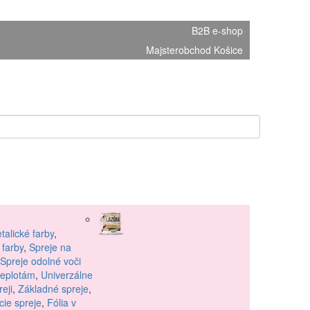
B2B e-shop
Majsterobchod Košice
talické farby
,
 farby
,
Spreje na
Spreje odolné voči
teplotám
,
Univerzálne
reji
,
Základné spreje
,
ie spreje
,
Fólia v