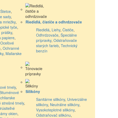
,
Štetce
,
ke sady
,
 a mriežky
,
Riedidlá, čističe a odhrdzovače
opické tyče
,
Riedidlá
,
Liehy
,
Čističe
,
 prášky
,
Odhrdzovače
,
Špeciálne
a papiere
,
prípravky
,
Odstraňovače
,
Oceľové
starých farieb
,
Technický
e
,
Ochranné
benzín
ky
,
Maliarske
kové tmely
,
Silikóny
Bituménové
chliarske
Sanitárne silikóny
,
Univerzálne
 strešné tmely
,
silikóny
,
Neutrálne silikóny
,
rúsiteľné
Vysokoteplotné silikóny
,
rámy okien
,
Odstraňovač silikónu
,