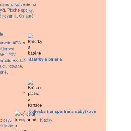
hranoly
,
Kotvenie na
yči
,
Ploché spojky
,
é kovania
,
Ostatné
ie
áradie AEG
átorové
AFT 20V
,
Baterky a batérie
náradie EXTOL
skrutkovače
,
atné
,
Kolieska transportné a nábytkové
zipsy
,
Kladky
okartón