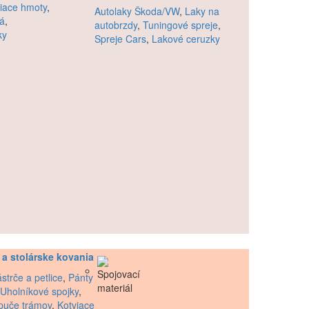
iace hmoty
,
Autolaky Škoda/VW
,
Laky na
lá
,
autobrzdy
,
Tuningové spreje
,
ky
Spreje Cars
,
Lakové ceruzky
 a stolárske kovania
strče a petlice
,
Pánty
Uholníkové spojky
,
puče trámov
,
Kotviace