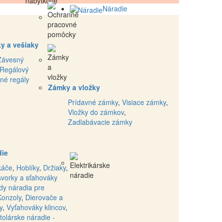
Náradie
y a vešiaky
Závesný
Regálový
né regály
Zámky a vložky
Prídavné zámky
,
Visiace zámky
,
Vložky do zámkov
,
Zadlabávacie zámky
die
káče
,
Hoblíky
,
Držiaky
,
svorky a sťahováky
dy náradia pre
Konzoly
,
Dierovače a
y
,
Vyťahováky klincov
,
tolárske náradie -