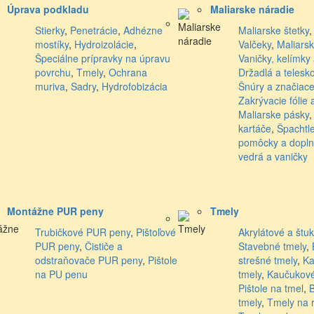
Úprava podkladu
Maliarske náradie
Stierky
,
Penetrácie
,
Adhézne
Maliarske štetky
mostíky
,
Hydroizolácie
,
Valčeky
,
Maliars
Špeciálne prípravky na úpravu
Vaničky, kelímky
povrchu
,
Tmely
,
Ochrana
Držadlá a telesk
muriva
,
Sadry
,
Hydrofobizácia
Šnúry a značiace
Zakrývacie fólie 
Maliarske pásky
kartáče
,
Špachtl
pomôcky a dopln
vedrá a vaničky
Montážne PUR peny
Tmely
Trubičkové PUR peny
,
Pištoľové
Akrylátové a štu
PUR peny
,
Čističe a
Stavebné tmely
,
odstraňovače PUR peny
,
Pištole
strešné tmely
,
Ka
na PU penu
tmely
,
Kaučukové
Pištole na tmel
,
B
tmely
,
Tmely na 