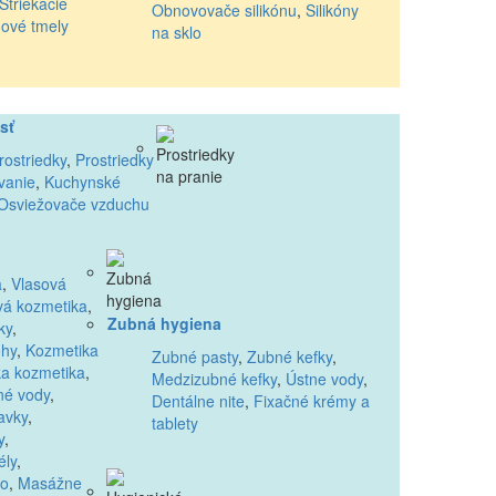
Striekacie
Obnovovače silikónu
,
Silikóny
nové tmely
na sklo
sť
rostriedky
,
Prostriedky
vanie
,
Kuchynské
Osviežovače vzduchu
a
,
Vlasová
vá kozmetika
,
Zubná hygiena
ky
,
ohy
,
Kozmetika
Zubné pasty
,
Zubné kefky
,
a kozmetika
,
Medzizubné kefky
,
Ústne vody
,
né vody
,
Dentálne nite
,
Fixačné krémy a
avky
,
tablety
y
,
ély
,
lo
,
Masážne