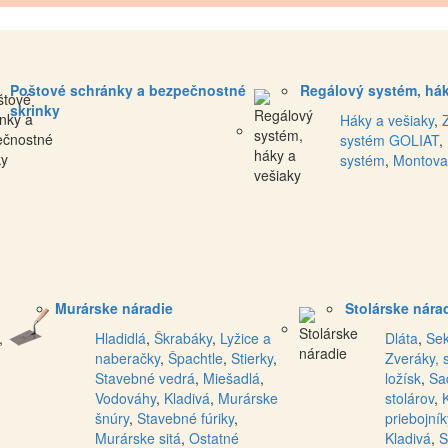
Poštové schránky a bezpečnostné
Regálový systém, hák
skrinky
Háky a vešiaky
,
systém GOLIAT
,
systém
,
Montova
Murárske náradie
Stolárske nára
,
Hladidlá
,
Škrabáky
,
Lyžice a
Dláta
,
Se
naberačky
,
Špachtle
,
Stierky
,
Zveráky, 
Stavebné vedrá
,
Miešadlá
,
ložísk
,
Sa
Vodováhy
,
Kladivá
,
Murárske
stolárov
,
šnúry
,
Stavebné fúriky
,
priebojník
Murárske sitá
,
Ostatné
Kladivá
,
S