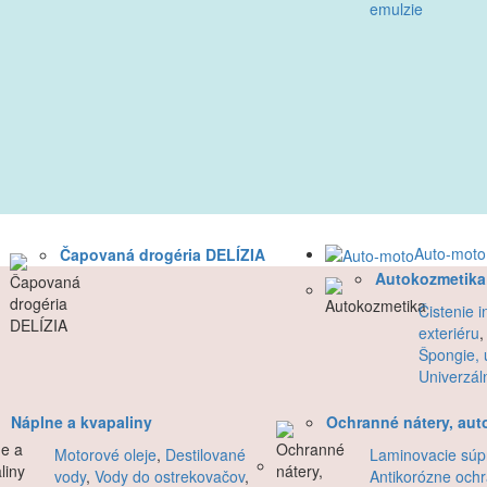
emulzie
Auto-moto
Čapovaná drogéria DELÍZIA
Autokozmetika
Čistenie i
exteriéru
Špongie, u
Univerzáln
Náplne a kvapaliny
Ochranné nátery, aut
Motorové oleje
,
Destilované
Laminovacie súp
vody
,
Vody do ostrekovačov
,
Antikorózne och