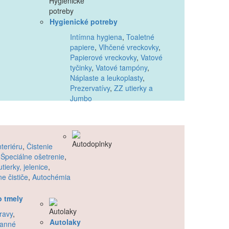
Hygienické potreby
Intímna hygiena
,
Toaletné
papiere
,
Vlhčené vreckovky
,
Papierové vreckovky
,
Vatové
tyčinky
,
Vatové tampóny
,
Náplaste a leukoplasty
,
Prezervatívy
,
ZZ utierky a
Jumbo
nteriéru
,
Čistenie
,
Špeciálne ošetrenie
,
tierky, jelenice
,
e čističe
,
Autochémia
o tmely
ravy
,
Autolaky
ranné