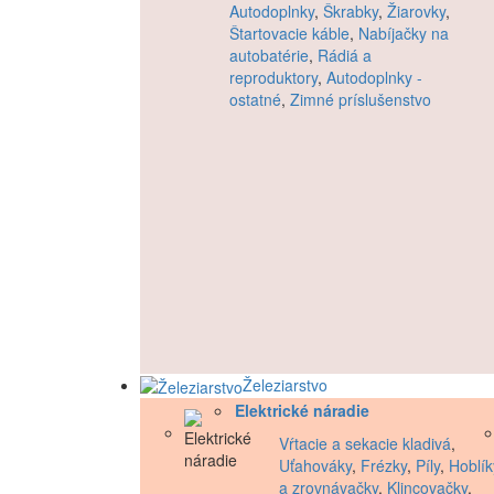
Autodoplnky
,
Škrabky
,
Žiarovky
,
Štartovacie káble
,
Nabíjačky na
autobatérie
,
Rádiá a
reproduktory
,
Autodoplnky -
ostatné
,
Zimné príslušenstvo
Železiarstvo
Elektrické náradie
Vŕtacie a sekacie kladivá
,
Uťahováky
,
Frézky
,
Píly
,
Hoblík
a zrovnávačky
,
Klincovačky
,