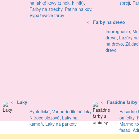
na ľahké kovy (zinok, hliník)
,
spreji
,
Far
Farby na strechy
,
Patina na kov
,
Vypaľovacie farby
Farby na drevo
Impregnácie
,
Mor
drevo
,
Lazúry na
na drevo
,
Základ
drevo
Laky
Fasádne farby 
Syntetické
,
Vodouriediteľné laky
,
Fasádne f
Nitrocelulózové
,
Laky na
omietky
,
kameň
,
Laky na parkety
Marmolito
fasád
,
Adi