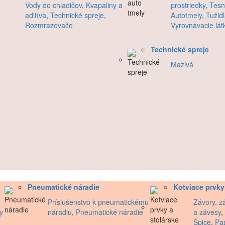
Vody do chladičov
,
Kvapaliny a
prostriedky
,
Tesn
aditíva
,
Technické spreje
,
Autotmely
,
Tužid
Rozmrazovače
Vyrovnávacie lát
Technické spreje
Mazivá
Pneumatické náradie
Kotviace prvky
Príslušenstvo k pneumatickému
Závory, zá
y
náradiu
,
Pneumatické náradie
a závesy
,
Špice
,
Pa