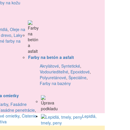
by na kožu
idlá
,
Oleje na
 drevo
,
Laky
né farby na
Farby na betón a asfalt
Akrylátové
,
Syntetické
,
Vodouriediteľné
,
Epoxidové
,
Polyuretánové
,
Špeciálne
,
Farby na bazény
a omietky
arby
,
Fasádne
Fasádne penetrácie
,
vé omietky
,
Čistenie
Lepidlá,
tíva
tmely, peny