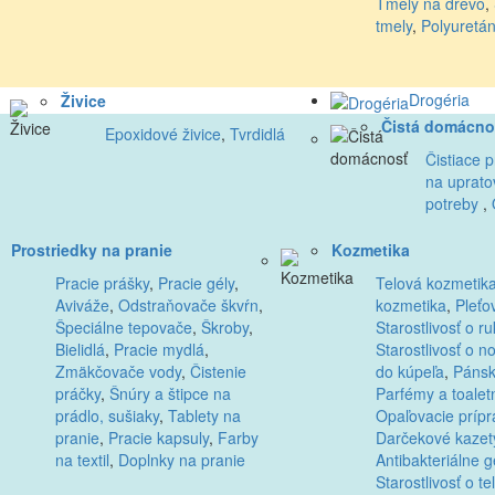
Tmely na drevo
,
tmely
,
Polyuretá
Drogéria
Živice
Čistá domácno
Epoxidové živice
,
Tvrdidlá
Čistiace p
na uprato
potreby
,
Prostriedky na pranie
Kozmetika
Pracie prášky
,
Pracie gély
,
Telová kozmetik
Aviváže
,
Odstraňovače škvŕn
,
kozmetika
,
Pleťo
Špeciálne tepovače
,
Škroby
,
Starostlivosť o ru
Bielidlá
,
Pracie mydlá
,
Starostlivosť o n
Zmäkčovače vody
,
Čistenie
do kúpeľa
,
Pánsk
práčky
,
Šnúry a štipce na
Parfémy a toalet
prádlo, sušiaky
,
Tablety na
Opaľovacie prípr
pranie
,
Pracie kapsuly
,
Farby
Darčekové kazet
na textil
,
Doplnky na pranie
Antibakteriálne g
Starostlivosť o te