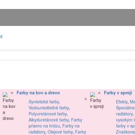
0€
Farby na kov a drevo
Farby v spreji
Syntetické farby
,
Efekty
,
Me
Vodouriediteľné farby
,
Špeciálne
Polyuretánové farby
,
radiátory
,
Alkyduretánové farby
,
Farby
vysokým 
priamo na hrdzu
,
Farby na
farby v sp
radiátory
,
Olejové farby
,
Farby
Značkovac