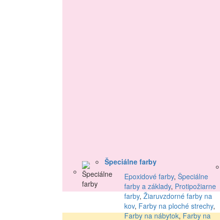
Špeciálne farby
Epoxidové farby
,
Špeciálne
farby a základy
,
Protipožiarne
farby
,
Žiaruvzdorné farby na
kov
,
Farby na ploché strechy
,
Farby na nábytok
,
Farby na