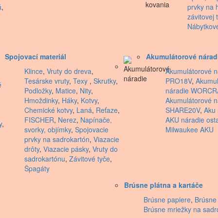
á
,
prvky na 
závitovej t
Nábytkov
Spojovací materiál
Akumulátorové nárad
Klince
,
Vruty do dreva
,
Akumulátorové n
Tesárske vruty
,
Texy
,
Skrutky
,
PRO18V
,
Akumul
é
Podložky
,
Matice
,
Nity
,
náradie WORCR
Hmoždinky
,
Háky
,
Kotvy
,
Akumulátorové 
Chemické kotvy
,
Laná
,
Reťaze
,
SHARE20V
,
Aku 
FISCHER
,
Nerez
,
Napínače,
AKU náradie ost
y
,
svorky, objímky
,
Spojovacie
Milwaukee AKU
prvky na sadrokartón
,
Viazacie
drôty
,
Viazacie pásky
,
Vruty do
sadrokartónu
,
Závitové tyče
,
Špagáty
Brúsne plátna a kartáče
Brúsne papiere
,
Brúsne 
Brúsne mriežky na sadr