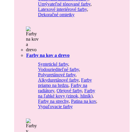
Umývateľné tónované farby
,
Latexové interiérové farby
,
Dekoračné omietky
Farby na kov a drevo
Syntetické farby
,
Vodouriediteľné farby
,
Polyuretánové farby
,
Alkyduretánové farby
,
Farby
priamo na hrdzu
,
Farby na
radiátory
,
Olejové farby
,
Farby
na ľahké kovy (zinok, hliník)
,
Farby na strechy
,
Patina na kov
,
Vypaľovacie farby