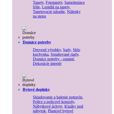
Tapety
,
Fototapety
,
Samolepiace
fólie
,
Lepidlá na tapety
,
Tapetovacie náradie
,
Nálepky
na stenu
Domáce potreby
Drevené výrobky
,
Sady
,
Sklo
kuchynka
,
Smaltované riady
,
Domáce potreby - ostatné
,
Dekorácie interiér
Bytové doplnky
Skladovanie a balenie potravín
,
Police a policové konzoly
,
Nábytkové úchyty
,
Klzáky pod
nábytok
,
Plastové bytové