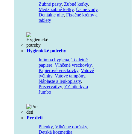
Zubné pasty
,
Zubné kefky
,
Medzizubné kefky
,
Ústne vody
,
Dentálne nite
,
Fixačné krémy a
tablety
Hygienické potreby
Intímna hygiena
,
Toaletné
papiere
,
Vlhčené vreckovky
,
Papierové vreckovky
,
Vatové
tyčinky
,
Vatové tampóny
,
Náplaste a leukoplasty
,
Prezervatívy
,
ZZ utierky a
Jumbo
Pre deti
Plienky
,
Vlhčené obrúsky
,
Detská kozmetika