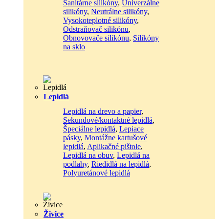
Sanitárne silikóny
,
Univerzálne
silikóny
,
Neutrálne silikóny
,
Vysokoteplotné silikóny
,
Odstraňovač silikónu
,
Obnovovače silikónu
,
Silikóny
na sklo
Lepidlá
Lepidlá na drevo a papier
,
Sekundové/kontaktné lepidlá
,
Špeciálne lepidlá
,
Lepiace
pásky
,
Montážne kartušové
lepidlá
,
Aplikačné pištole
,
Lepidlá na obuv
,
Lepidlá na
podlahy
,
Riedidlá na lepidlá
,
Polyuretánové lepidlá
Živice