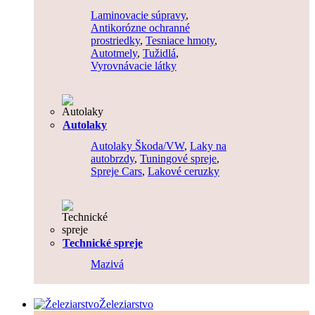
Laminovacie súpravy
,
Antikorózne ochranné
prostriedky
,
Tesniace hmoty
,
Autotmely
,
Tužidlá
,
Vyrovnávacie látky
Autolaky
Autolaky Škoda/VW
,
Laky na
autobrzdy
,
Tuningové spreje
,
Spreje Cars
,
Lakové ceruzky
Technické spreje
Mazivá
Železiarstvo