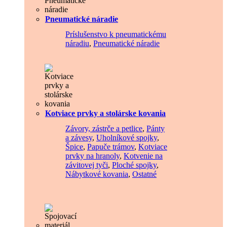
Pneumatické náradie
Príslušenstvo k pneumatickému
náradiu
,
Pneumatické náradie
Kotviace prvky a stolárske kovania
Závory, zástrče a petlice
,
Pánty
a závesy
,
Uholníkové spojky
,
Špice
,
Papuče trámov
,
Kotviace
prvky na hranoly
,
Kotvenie na
závitovej tyči
,
Ploché spojky
,
Nábytkové kovania
,
Ostatné