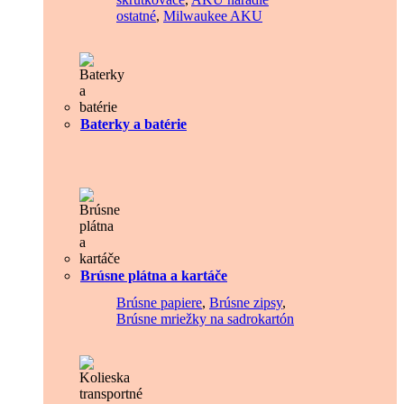
ostatné
,
Milwaukee AKU
Baterky a batérie
Brúsne plátna a kartáče
Brúsne papiere
,
Brúsne zipsy
,
Brúsne mriežky na sadrokartón