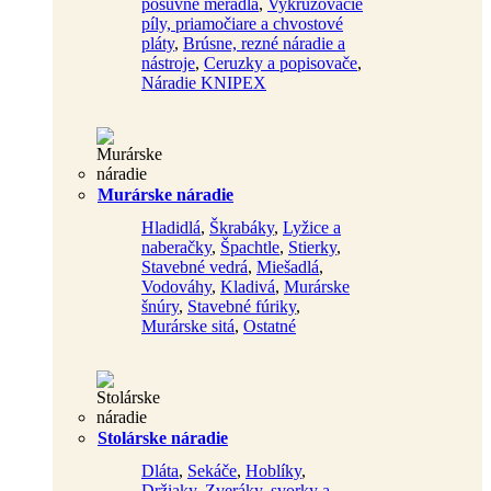
posuvné meradlá
,
Vykružovacie
píly, priamočiare a chvostové
pláty
,
Brúsne, rezné náradie a
nástroje
,
Ceruzky a popisovače
,
Náradie KNIPEX
Murárske náradie
Hladidlá
,
Škrabáky
,
Lyžice a
naberačky
,
Špachtle
,
Stierky
,
Stavebné vedrá
,
Miešadlá
,
Vodováhy
,
Kladivá
,
Murárske
šnúry
,
Stavebné fúriky
,
Murárske sitá
,
Ostatné
Stolárske náradie
Dláta
,
Sekáče
,
Hoblíky
,
Držiaky
,
Zveráky, svorky a