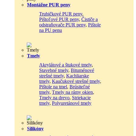
Montážne PUR peny
Trubičkové PUR peny
,
Pištoľové PUR peny
,
Čističe a
odstraňovače PUR peny
,
Pištole
na PU penu
Tmely
Akrylátové a štukové tmely
,
Stavebné tmely
,
Bituménové
strešné tmely
,
Kachliarske
tmely
,
Kaučukové strešné tmely
,
Pištole na tmel
,
Brúsiteľné
tmely
,
Tmely na rámy okien
,
Tmely na drevo
,
Striekacie
tmely
,
Polyuretánové tmely
Silikóny