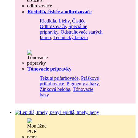
Riedidlá, čističe a odhrdzovače
Riedidlá
,
Liehy
,
Čističe
,
Odhrdzovače
,
Špeciálne
prípravky
,
Odstraňovače starých
farieb
,
Technický benzín
Tónovacie prípravky
Tekuté prifarbovače
,
Práškové
prifarbovače
,
Pigmenty a bázy
,
Zinková beloba
,
Tónovacie
bázy
Lepidlá, tmely, peny