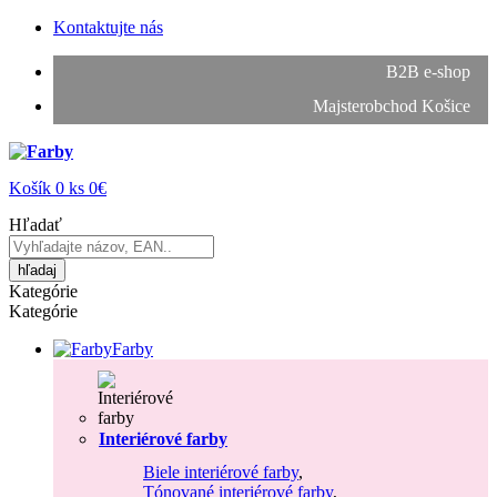
Kontaktujte nás
B2B e-shop
Majsterobchod Košice
Košík
0
ks
0€
Hľadať
hľadaj
Kategórie
Kategórie
Farby
Interiérové farby
Biele interiérové farby
,
Tónované interiérové farby
,