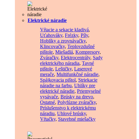
Elektrické náradie
Vŕtacie a sekacie kladivá
,
Uťahováky
,
Frézky
,
Píly
,
Hoblíky a zrovnávačky
,
Klincovačky
,
Teplovzdušné
pištole
,
Miešadlá
,
Kompresory
,
Zváračky
,
Elektrocentrály
,
Sady
elektrického náradia
,
Tavné
pištole
,
Leštičky
,
Laserové
merače
,
Multifunkčné náradie
,
Spájkovacia pištol
,
Striekacie
náradie na farbu
,
Uhlíky pre
elektrické náradie
,
Priemyselné
vysávače
,
Brúsky na drevo
,
Ostatné
,
Polyfúzne zváračky
,
Príslušenstvo k elektrickému
náradiu
,
Uhlové brúsky
,
Vŕtačky
,
Stavebné miešačky