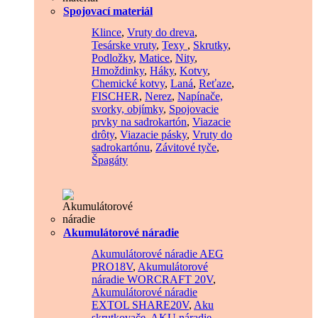
Spojovací materiál
Klince
,
Vruty do dreva
,
Tesárske vruty
,
Texy
,
Skrutky
,
Podložky
,
Matice
,
Nity
,
Hmoždinky
,
Háky
,
Kotvy
,
Chemické kotvy
,
Laná
,
Reťaze
,
FISCHER
,
Nerez
,
Napínače,
svorky, objímky
,
Spojovacie
prvky na sadrokartón
,
Viazacie
drôty
,
Viazacie pásky
,
Vruty do
sadrokartónu
,
Závitové tyče
,
Špagáty
Akumulátorové náradie
Akumulátorové náradie AEG
PRO18V
,
Akumulátorové
náradie WORCRAFT 20V
,
Akumulátorové náradie
EXTOL SHARE20V
,
Aku
skrutkovače
,
AKU náradie