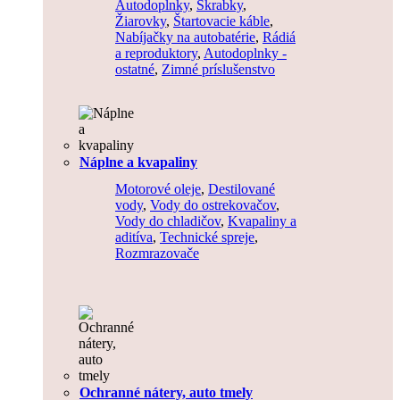
Autodoplnky
,
Škrabky
,
Žiarovky
,
Štartovacie káble
,
Nabíjačky na autobatérie
,
Rádiá
a reproduktory
,
Autodoplnky -
ostatné
,
Zimné príslušenstvo
Náplne a kvapaliny
Motorové oleje
,
Destilované
vody
,
Vody do ostrekovačov
,
Vody do chladičov
,
Kvapaliny a
aditíva
,
Technické spreje
,
Rozmrazovače
Ochranné nátery, auto tmely