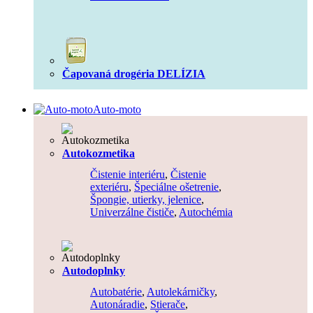
Čapovaná drogéria DELÍZIA
Auto-moto
Autokozmetika
Čistenie interiéru
,
Čistenie
exteriéru
,
Špeciálne ošetrenie
,
Špongie, utierky, jelenice
,
Univerzálne čističe
,
Autochémia
Autodoplnky
Autobatérie
,
Autolekárničky
,
Autonáradie
,
Stierače
,