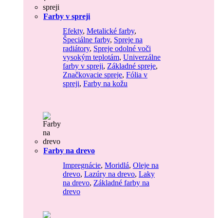
Farby v spreji
Efekty
,
Metalické farby
,
Špeciálne farby
,
Spreje na
radiátory
,
Spreje odolné voči
vysokým teplotám
,
Univerzálne
farby v spreji
,
Základné spreje
,
Značkovacie spreje
,
Fólia v
spreji
,
Farby na kožu
Farby na drevo
Impregnácie
,
Moridlá
,
Oleje na
drevo
,
Lazúry na drevo
,
Laky
na drevo
,
Základné farby na
drevo