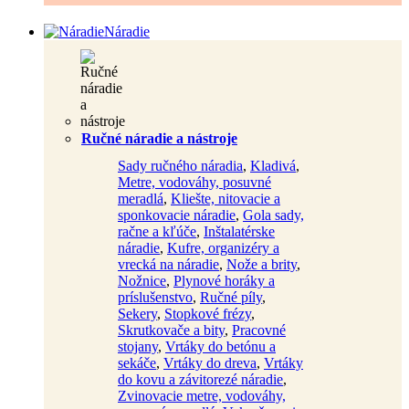
Náradie
Ručné náradie a nástroje
Sady ručného náradia
,
Kladivá
,
Metre, vodováhy, posuvné
meradlá
,
Kliešte, nitovacie a
sponkovacie náradie
,
Gola sady,
račne a kľúče
,
Inštalatérske
náradie
,
Kufre, organizéry a
vrecká na náradie
,
Nože a brity
,
Nožnice
,
Plynové horáky a
príslušenstvo
,
Ručné píly
,
Sekery
,
Stopkové frézy
,
Skrutkovače a bity
,
Pracovné
stojany
,
Vrtáky do betónu a
sekáče
,
Vrtáky do dreva
,
Vrtáky
do kovu a závitorezé náradie
,
Zvinovacie metre, vodováhy,