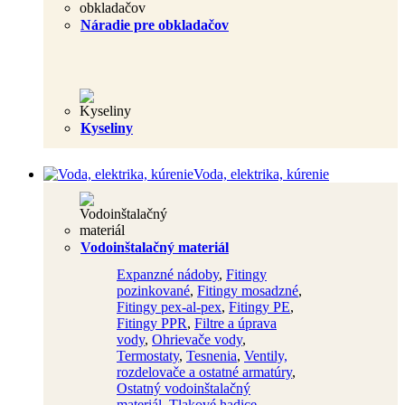
Náradie pre obkladačov
Kyseliny
Voda, elektrika, kúrenie
Vodoinštalačný materiál
Expanzné nádoby
,
Fitingy
pozinkované
,
Fitingy mosadzné
,
Fitingy pex-al-pex
,
Fitingy PE
,
Fitingy PPR
,
Filtre a úprava
vody
,
Ohrievače vody
,
Termostaty
,
Tesnenia
,
Ventily,
rozdelovače a ostatné armatúry
,
Ostatný vodoinštalačný
materiál
,
Tlakové hadice