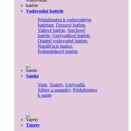
Vodovodné batérie
Príslušenstvo k vodovodným
batériam
,
Drezové batérie
,
Vaňové batérie
,
Sprchové
batérie
,
Umývadlové batérie
,
Ostatné vodovodné batérie
,
Napúšťacie hadice
,
Podomietkové batérie
Sanita
Vane
,
Toalety
,
Umývadlá
,
Sifóny a armatúry
,
Príslušenstvo
k sanite
Tapety