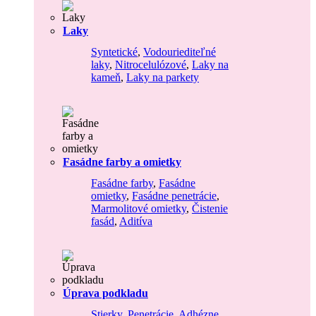
Laky
Syntetické
,
Vodouriediteľné
laky
,
Nitrocelulózové
,
Laky na
kameň
,
Laky na parkety
Fasádne farby a omietky
Fasádne farby
,
Fasádne
omietky
,
Fasádne penetrácie
,
Marmolitové omietky
,
Čistenie
fasád
,
Aditíva
Úprava podkladu
Stierky
,
Penetrácie
,
Adhézne