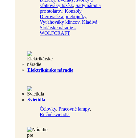
sťahováky ložísk
,
Sady náradia
pre stolárov
,
Konzoly
,
Dierovače a priebojníky
,
Vyťahováky klincov
,
Kladivá
,
Stolárske náradie -
WOLFCRAFT
Elektrikárske náradie
Svietidlá
Čelovky
,
Pracovné lampy
,
Ručné svietidlá