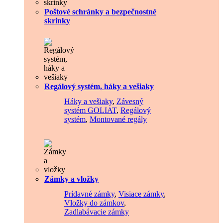
Poštové schránky a bezpečnostné
skrinky
Regálový systém, háky a vešiaky
Háky a vešiaky
,
Závesný
systém GOLIAT
,
Regálový
systém
,
Montované regály
Zámky a vložky
Prídavné zámky
,
Visiace zámky
,
Vložky do zámkov
,
Zadlabávacie zámky