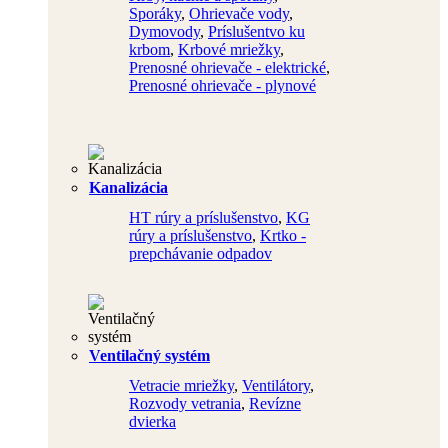
Sporáky
,
Ohrievače vody
,
Dymovody
,
Príslušentvo ku
krbom
,
Krbové mriežky
,
Prenosné ohrievače - elektrické
,
Prenosné ohrievače - plynové
Kanalizácia
HT rúry a príslušenstvo
,
KG
rúry a príslušenstvo
,
Krtko -
prepchávanie odpadov
Ventilačný systém
Vetracie mriežky
,
Ventilátory
,
Rozvody vetrania
,
Revízne
dvierka