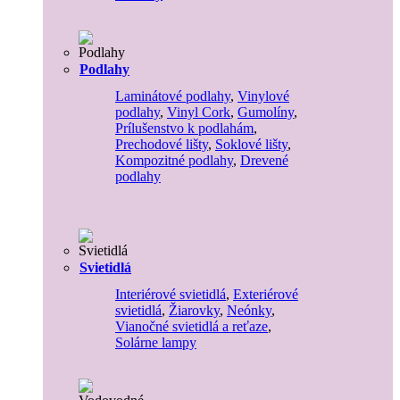
Podlahy
Laminátové podlahy
,
Vinylové
podlahy
,
Vinyl Cork
,
Gumolíny
,
Prílušenstvo k podlahám
,
Prechodové lišty
,
Soklové lišty
,
Kompozitné podlahy
,
Drevené
podlahy
Svietidlá
Interiérové svietidlá
,
Exteriérové
svietidlá
,
Žiarovky
,
Neónky
,
Vianočné svietidlá a reťaze
,
Solárne lampy