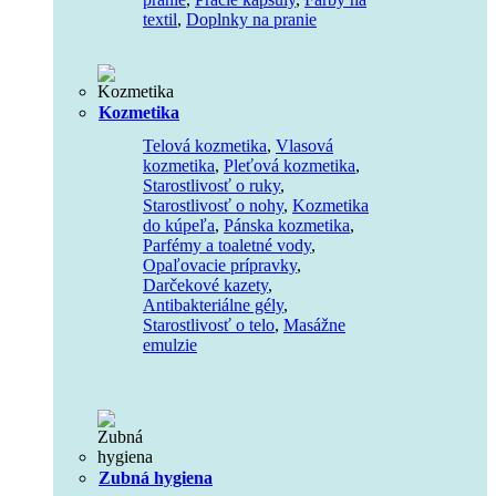
textil
,
Doplnky na pranie
Kozmetika
Telová kozmetika
,
Vlasová
kozmetika
,
Pleťová kozmetika
,
Starostlivosť o ruky
,
Starostlivosť o nohy
,
Kozmetika
do kúpeľa
,
Pánska kozmetika
,
Parfémy a toaletné vody
,
Opaľovacie prípravky
,
Darčekové kazety
,
Antibakteriálne gély
,
Starostlivosť o telo
,
Masážne
emulzie
Zubná hygiena