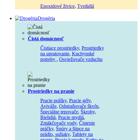
Epoxidové živice
,
Tvrdidlá
Drogéria
Čistá domácnosť
Čistiace prostriedky
,
Prostriedky
na upratovanie
,
Kuchynské
potreby
,
Osviežovače vzduchu
Prostriedky na pranie
Pracie prášky
,
Pracie gély
,
Aviváže
,
Odstraňovače škvŕn
,
Špeciálne tepovače
,
Škroby
,
Bielidlá
,
Pracie mydlá
,
Zmäkčovače vody
,
Čistenie
práčky
,
Šnúry a štipce na
prádlo, sušiaky
,
Tablety na
pranie
,
Pracie kapsuly
,
Farby na