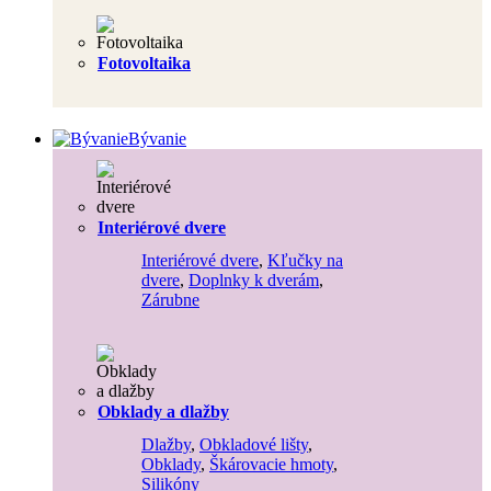
Fotovoltaika
Bývanie
Interiérové dvere
Interiérové dvere
,
Kľučky na
dvere
,
Doplnky k dverám
,
Zárubne
Obklady a dlažby
Dlažby
,
Obkladové lišty
,
Obklady
,
Škárovacie hmoty
,
Silikóny