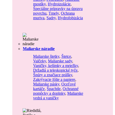
mostíky
,
Hydroizolácie
,
Špeciálne prípravky na úpravu
povrchu
,
Tmely
,
Ochrana
muriva
,
Sadry
,
Hydrofobizácia
Maliarske náradie
Maliarske štetky
,
Štetce
,
Valčeky
,
Maliarske sady
,
Vaničky, kelímky a mriežky
,
Držadlá a teleskopické tyče
,
Šnúry a značiace prášky
,
Zakrývacie fólie a papiere
,
Maliarske pásky
,
Oceľové
kartáče
,
Špachtle
,
Ochranné
pomôcky a doplnky
,
Maliarske
vedrá a vaničky