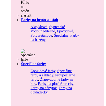
Farby na betón a asfalt
Akrylátové
,
Syntetické
,
Vodouriediteľné
,
Epoxidové
,
Polyuretánové
,
Špeciálne
,
Farby
na bazény
Špeciálne farby
Epoxidové farby
,
Špeciálne
farby a základy
,
Protipožiarne
farby
,
Žiaruvzdorné farby na
kov
,
Farby na ploché strechy
,
Farby na nábytok
,
Farby na
obkladačky