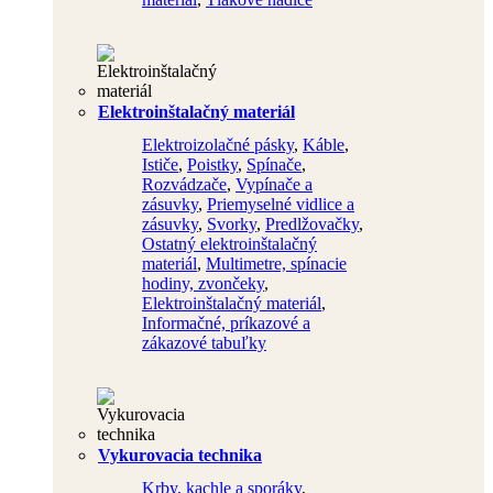
Elektroinštalačný materiál
Elektroizolačné pásky
,
Káble
,
Ističe
,
Poistky
,
Spínače
,
Rozvádzače
,
Vypínače a
zásuvky
,
Priemyselné vidlice a
zásuvky
,
Svorky
,
Predlžovačky
,
Ostatný elektroinštalačný
materiál
,
Multimetre, spínacie
hodiny, zvončeky
,
Elektroinštalačný materiál
,
Informačné, príkazové a
zákazové tabuľky
Vykurovacia technika
Krby, kachle a sporáky
,