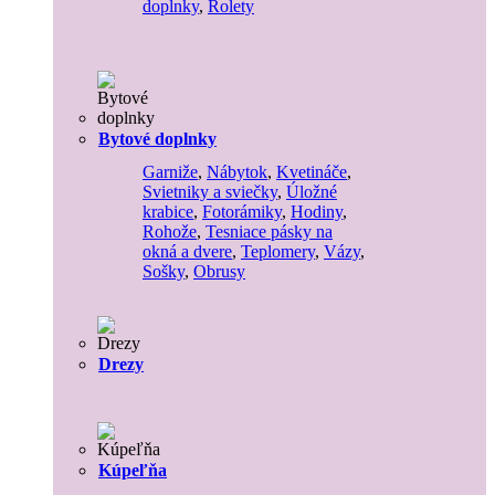
doplnky
,
Rolety
Bytové doplnky
Garniže
,
Nábytok
,
Kvetináče
,
Svietniky a sviečky
,
Úložné
krabice
,
Fotorámiky
,
Hodiny
,
Rohože
,
Tesniace pásky na
okná a dvere
,
Teplomery
,
Vázy
,
Sošky
,
Obrusy
Drezy
Kúpeľňa