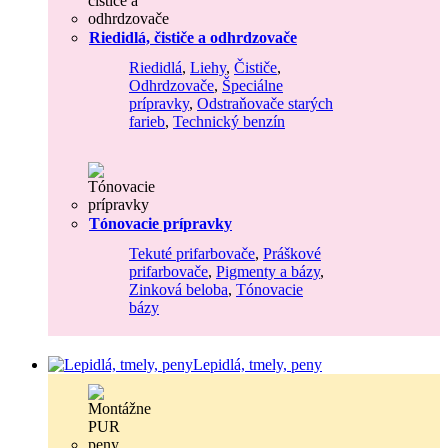
Riedidlá, čističe a odhrdzovače
Riedidlá
,
Liehy
,
Čističe
,
Odhrdzovače
,
Špeciálne
prípravky
,
Odstraňovače starých
farieb
,
Technický benzín
Tónovacie prípravky
Tekuté prifarbovače
,
Práškové
prifarbovače
,
Pigmenty a bázy
,
Zinková beloba
,
Tónovacie
bázy
Lepidlá, tmely, peny