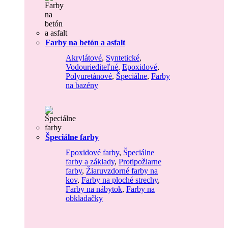
Farby na betón a asfalt
Akrylátové
,
Syntetické
,
Vodouriediteľné
,
Epoxidové
,
Polyuretánové
,
Špeciálne
,
Farby
na bazény
Špeciálne farby
Epoxidové farby
,
Špeciálne
farby a základy
,
Protipožiarne
farby
,
Žiaruvzdorné farby na
kov
,
Farby na ploché strechy
,
Farby na nábytok
,
Farby na
obkladačky