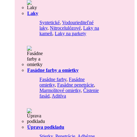
Laky
Syntetické
,
Vodouriediteľné
laky
,
Nitrocelulózové
,
Laky na
kameň
,
Laky na parkety
Fasádne farby a omietky
Fasádne farby
,
Fasádne
omietky
,
Fasádne penetrácie
,
Marmolitové omietky
,
Čistenie
fasád
,
Aditíva
Úprava podkladu
Stierky
,
Penetrácie
,
Adhézne