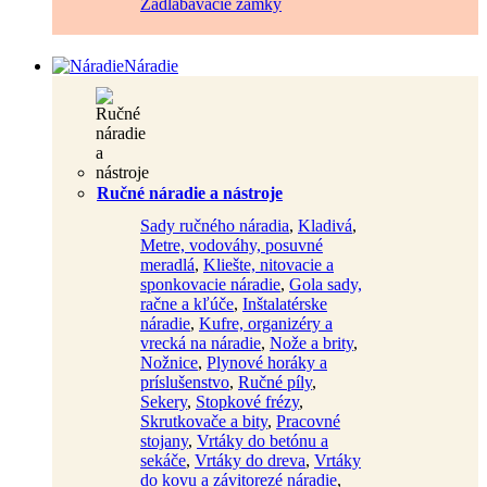
Zadlabávacie zámky
Náradie
Ručné náradie a nástroje
Sady ručného náradia
,
Kladivá
,
Metre, vodováhy, posuvné
meradlá
,
Kliešte, nitovacie a
sponkovacie náradie
,
Gola sady,
račne a kľúče
,
Inštalatérske
náradie
,
Kufre, organizéry a
vrecká na náradie
,
Nože a brity
,
Nožnice
,
Plynové horáky a
príslušenstvo
,
Ručné píly
,
Sekery
,
Stopkové frézy
,
Skrutkovače a bity
,
Pracovné
stojany
,
Vrtáky do betónu a
sekáče
,
Vrtáky do dreva
,
Vrtáky
do kovu a závitorezé náradie
,