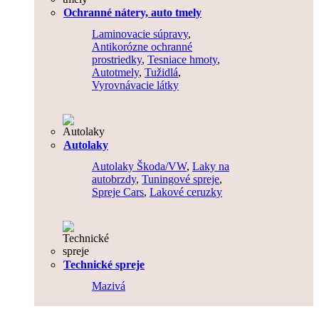
Ochranné nátery, auto tmely
Laminovacie súpravy
,
Antikorózne ochranné
prostriedky
,
Tesniace hmoty
,
Autotmely
,
Tužidlá
,
Vyrovnávacie látky
Autolaky
Autolaky Škoda/VW
,
Laky na
autobrzdy
,
Tuningové spreje
,
Spreje Cars
,
Lakové ceruzky
Technické spreje
Mazivá