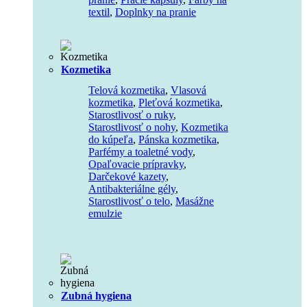
textil
,
Doplnky na pranie
Kozmetika
Telová kozmetika
,
Vlasová
kozmetika
,
Pleťová kozmetika
,
Starostlivosť o ruky
,
Starostlivosť o nohy
,
Kozmetika
do kúpeľa
,
Pánska kozmetika
,
Parfémy a toaletné vody
,
Opaľovacie prípravky
,
Darčekové kazety
,
Antibakteriálne gély
,
Starostlivosť o telo
,
Masážne
emulzie
Zubná hygiena