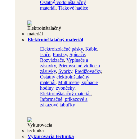
Ostatný vodoinštalačný
materiál
,
Tlakové hadice
Elektroinštalačný materiál
Elektroizolačné pásky
,
Káble
,
Ističe
,
Poistky
,
Spínače
,
Rozvádzače
,
Vypínače a
zásuvky
,
Priemyselné vidlice a
zásuvky
,
Svorky
,
Predlžovačky
,
Ostatný elektroinštalačný
materiál
,
Multimetre, spínacie
hodiny, zvončeky
,
Elektroinštalačný materiál
,
Informačné, príkazové a
zákazové tabuľky
Vykurovacia technika