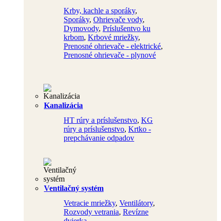
Krby, kachle a sporáky
,
Sporáky
,
Ohrievače vody
,
Dymovody
,
Príslušentvo ku
krbom
,
Krbové mriežky
,
Prenosné ohrievače - elektrické
,
Prenosné ohrievače - plynové
Kanalizácia
HT rúry a príslušenstvo
,
KG
rúry a príslušenstvo
,
Krtko -
prepchávanie odpadov
Ventilačný systém
Vetracie mriežky
,
Ventilátory
,
Rozvody vetrania
,
Revízne
dvierka