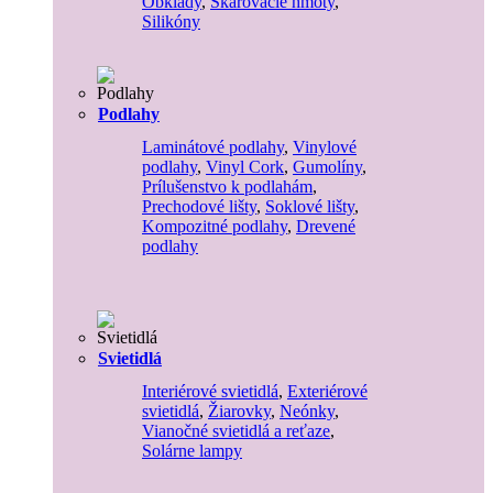
Obklady
,
Škárovacie hmoty
,
Silikóny
Podlahy
Laminátové podlahy
,
Vinylové
podlahy
,
Vinyl Cork
,
Gumolíny
,
Prílušenstvo k podlahám
,
Prechodové lišty
,
Soklové lišty
,
Kompozitné podlahy
,
Drevené
podlahy
Svietidlá
Interiérové svietidlá
,
Exteriérové
svietidlá
,
Žiarovky
,
Neónky
,
Vianočné svietidlá a reťaze
,
Solárne lampy