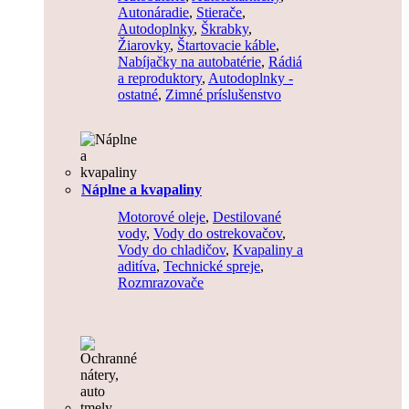
Autonáradie
,
Stierače
,
Autodoplnky
,
Škrabky
,
Žiarovky
,
Štartovacie káble
,
Nabíjačky na autobatérie
,
Rádiá
a reproduktory
,
Autodoplnky -
ostatné
,
Zimné príslušenstvo
Náplne a kvapaliny
Motorové oleje
,
Destilované
vody
,
Vody do ostrekovačov
,
Vody do chladičov
,
Kvapaliny a
aditíva
,
Technické spreje
,
Rozmrazovače