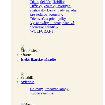
Dláta
,
Sekáče
,
Hoblíky
,
Držiaky
,
Zveráky, svorky a
sťahováky ložísk
,
Sady náradia
pre stolárov
,
Konzoly
,
Dierovače a priebojníky
,
Vyťahováky klincov
,
Kladivá
,
Stolárske náradie -
WOLFCRAFT
Elektrikárske náradie
Svietidlá
Čelovky
,
Pracovné lampy
,
Ručné svietidlá