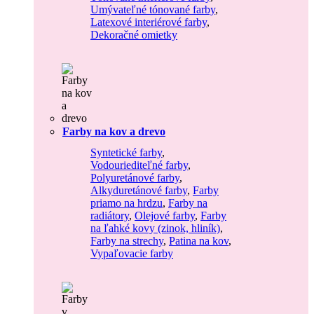
Umývateľné tónované farby
,
Latexové interiérové farby
,
Dekoračné omietky
Farby na kov a drevo
Syntetické farby
,
Vodouriediteľné farby
,
Polyuretánové farby
,
Alkyduretánové farby
,
Farby
priamo na hrdzu
,
Farby na
radiátory
,
Olejové farby
,
Farby
na ľahké kovy (zinok, hliník)
,
Farby na strechy
,
Patina na kov
,
Vypaľovacie farby