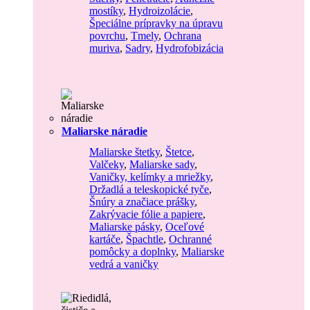
mostíky
,
Hydroizolácie
,
Špeciálne prípravky na úpravu
povrchu
,
Tmely
,
Ochrana
muriva
,
Sadry
,
Hydrofobizácia
Maliarske náradie
Maliarske štetky
,
Štetce
,
Valčeky
,
Maliarske sady
,
Vaničky, kelímky a mriežky
,
Držadlá a teleskopické tyče
,
Šnúry a značiace prášky
,
Zakrývacie fólie a papiere
,
Maliarske pásky
,
Oceľové
kartáče
,
Špachtle
,
Ochranné
pomôcky a doplnky
,
Maliarske
vedrá a vaničky