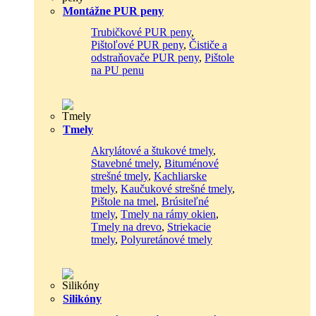
Montážne PUR peny
Trubičkové PUR peny
,
Pištoľové PUR peny
,
Čističe a
odstraňovače PUR peny
,
Pištole
na PU penu
Tmely
Akrylátové a štukové tmely
,
Stavebné tmely
,
Bituménové
strešné tmely
,
Kachliarske
tmely
,
Kaučukové strešné tmely
,
Pištole na tmel
,
Brúsiteľné
tmely
,
Tmely na rámy okien
,
Tmely na drevo
,
Striekacie
tmely
,
Polyuretánové tmely
Silikóny