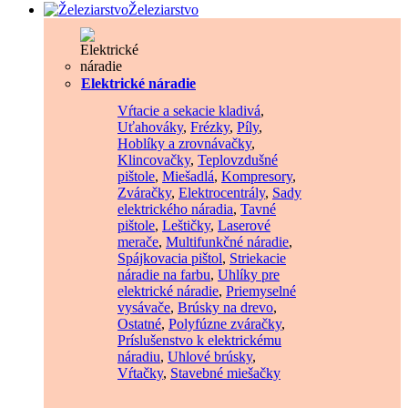
Železiarstvo
Elektrické náradie
Vŕtacie a sekacie kladivá
,
Uťahováky
,
Frézky
,
Píly
,
Hoblíky a zrovnávačky
,
Klincovačky
,
Teplovzdušné
pištole
,
Miešadlá
,
Kompresory
,
Zváračky
,
Elektrocentrály
,
Sady
elektrického náradia
,
Tavné
pištole
,
Leštičky
,
Laserové
merače
,
Multifunkčné náradie
,
Spájkovacia pištol
,
Striekacie
náradie na farbu
,
Uhlíky pre
elektrické náradie
,
Priemyselné
vysávače
,
Brúsky na drevo
,
Ostatné
,
Polyfúzne zváračky
,
Príslušenstvo k elektrickému
náradiu
,
Uhlové brúsky
,
Vŕtačky
,
Stavebné miešačky