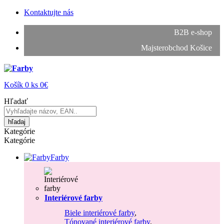
Kontaktujte nás
B2B e-shop
Majsterobchod Košice
Košík
0
ks
0€
Hľadať
hľadaj
Kategórie
Kategórie
Farby
Interiérové farby
Biele interiérové farby
,
Tónované interiérové farby
,