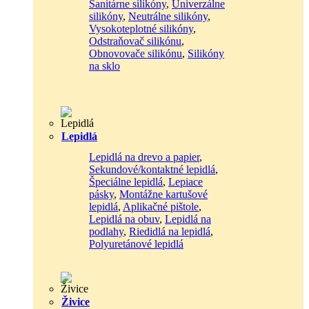
Sanitárne silikóny
,
Univerzálne
silikóny
,
Neutrálne silikóny
,
Vysokoteplotné silikóny
,
Odstraňovač silikónu
,
Obnovovače silikónu
,
Silikóny
na sklo
Lepidlá
Lepidlá na drevo a papier
,
Sekundové/kontaktné lepidlá
,
Špeciálne lepidlá
,
Lepiace
pásky
,
Montážne kartušové
lepidlá
,
Aplikačné pištole
,
Lepidlá na obuv
,
Lepidlá na
podlahy
,
Riedidlá na lepidlá
,
Polyuretánové lepidlá
Živice