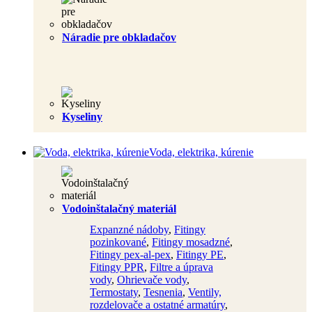
Náradie pre obkladačov
Kyseliny
Voda, elektrika, kúrenie
Vodoinštalačný materiál
Expanzné nádoby
,
Fitingy
pozinkované
,
Fitingy mosadzné
,
Fitingy pex-al-pex
,
Fitingy PE
,
Fitingy PPR
,
Filtre a úprava
vody
,
Ohrievače vody
,
Termostaty
,
Tesnenia
,
Ventily,
rozdelovače a ostatné armatúry
,