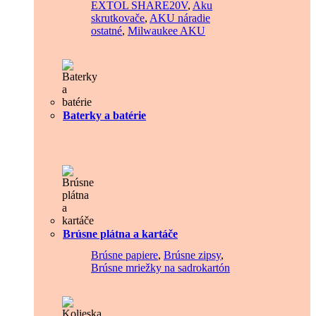
EXTOL SHARE20V
,
Aku
skrutkovače
,
AKU náradie
ostatné
,
Milwaukee AKU
Baterky a batérie
Brúsne plátna a kartáče
Brúsne papiere
,
Brúsne zipsy
,
Brúsne mriežky na sadrokartón