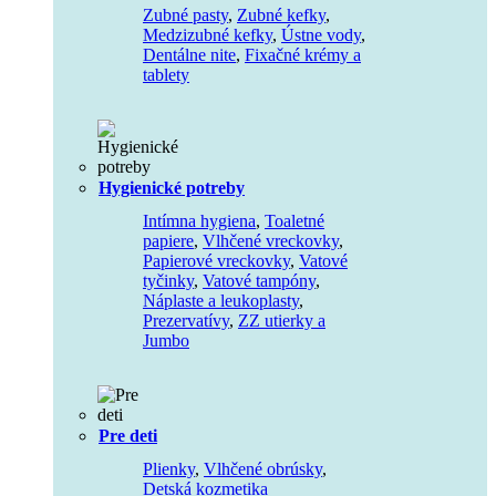
Zubné pasty
,
Zubné kefky
,
Medzizubné kefky
,
Ústne vody
,
Dentálne nite
,
Fixačné krémy a
tablety
Hygienické potreby
Intímna hygiena
,
Toaletné
papiere
,
Vlhčené vreckovky
,
Papierové vreckovky
,
Vatové
tyčinky
,
Vatové tampóny
,
Náplaste a leukoplasty
,
Prezervatívy
,
ZZ utierky a
Jumbo
Pre deti
Plienky
,
Vlhčené obrúsky
,
Detská kozmetika