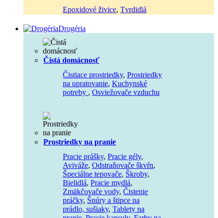
Epoxidové živice
,
Tvrdidlá
Drogéria
Čistá domácnosť
Čistiace prostriedky
,
Prostriedky
na upratovanie
,
Kuchynské
potreby
,
Osviežovače vzduchu
Prostriedky na pranie
Pracie prášky
,
Pracie gély
,
Aviváže
,
Odstraňovače škvŕn
,
Špeciálne tepovače
,
Škroby
,
Bielidlá
,
Pracie mydlá
,
Zmäkčovače vody
,
Čistenie
práčky
,
Šnúry a štipce na
prádlo, sušiaky
,
Tablety na
pranie
,
Pracie kapsuly
,
Farby na