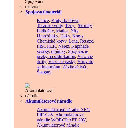
Spojovací materiál
Klince
,
Vruty do dreva
,
Tesárske vruty
,
Texy
,
Skrutky
,
Podložky
,
Matice
,
Nity
,
Hmoždinky
,
Háky
,
Kotvy
,
Chemické kotvy
,
Laná
,
Reťaze
,
FISCHER
,
Nerez
,
Napínače,
svorky, objímky
,
Spojovacie
prvky na sadrokartón
,
Viazacie
drôty
,
Viazacie pásky
,
Vruty do
sadrokartónu
,
Závitové tyče
,
Špagáty
Akumulátorové náradie
Akumulátorové náradie AEG
PRO18V
,
Akumulátorové
náradie WORCRAFT 20V
,
Akumulátorové náradie