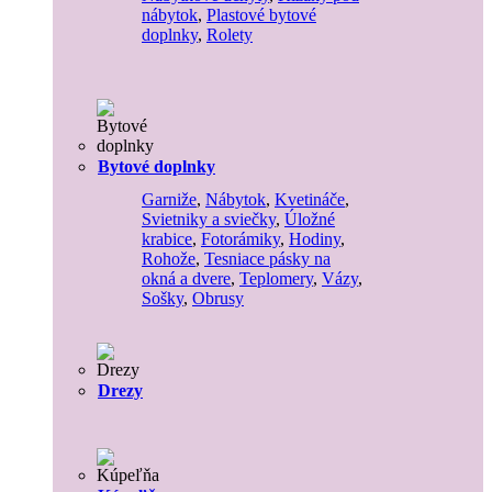
nábytok
,
Plastové bytové
doplnky
,
Rolety
Bytové doplnky
Garniže
,
Nábytok
,
Kvetináče
,
Svietniky a sviečky
,
Úložné
krabice
,
Fotorámiky
,
Hodiny
,
Rohože
,
Tesniace pásky na
okná a dvere
,
Teplomery
,
Vázy
,
Sošky
,
Obrusy
Drezy