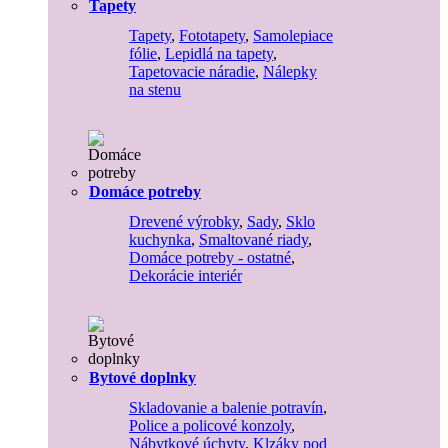
Tapety
Tapety
,
Fototapety
,
Samolepiace
fólie
,
Lepidlá na tapety
,
Tapetovacie náradie
,
Nálepky
na stenu
Domáce potreby
Drevené výrobky
,
Sady
,
Sklo
kuchynka
,
Smaltované riady
,
Domáce potreby - ostatné
,
Dekorácie interiér
Bytové doplnky
Skladovanie a balenie potravín
,
Police a policové konzoly
,
Nábytkové úchyty
,
Klzáky pod