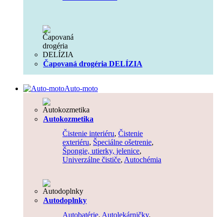
Čapovaná drogéria DELÍZIA
Auto-moto
Autokozmetika
Čistenie interiéru
,
Čistenie
exteriéru
,
Špeciálne ošetrenie
,
Špongie, utierky, jelenice
,
Univerzálne čističe
,
Autochémia
Autodoplnky
Autobatérie
,
Autolekárničky
,