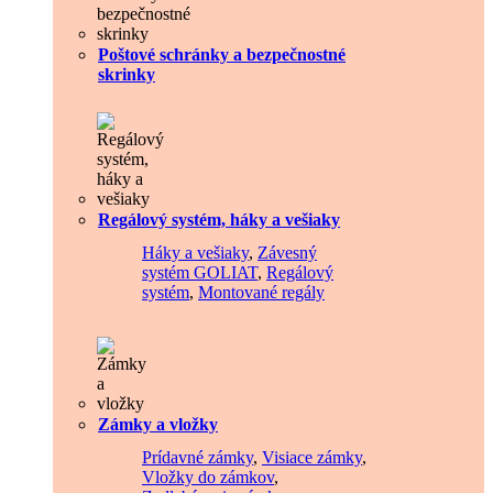
Poštové schránky a bezpečnostné
skrinky
Regálový systém, háky a vešiaky
Háky a vešiaky
,
Závesný
systém GOLIAT
,
Regálový
systém
,
Montované regály
Zámky a vložky
Prídavné zámky
,
Visiace zámky
,
Vložky do zámkov
,