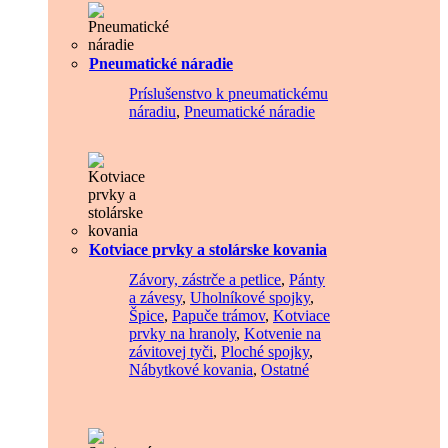
Pneumatické náradie
Príslušenstvo k pneumatickému
náradiu
,
Pneumatické náradie
Kotviace prvky a stolárske kovania
Závory, zástrče a petlice
,
Pánty
a závesy
,
Uholníkové spojky
,
Špice
,
Papuče trámov
,
Kotviace
prvky na hranoly
,
Kotvenie na
závitovej tyči
,
Ploché spojky
,
Nábytkové kovania
,
Ostatné