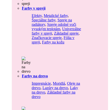
Farby v spreji
Efekty
,
Metalické farby
,
Špeciálne farby
,
Spreje na
radiátory
,
Spreje odolné voči
vysokým teplotám
,
Univerzálne
farby v spreji
,
Základné spreje
,
Značkovacie spreje
,
Fólia v
spreji
,
Farby na kožu
Farby na drevo
Impregnácie
,
Moridlá
,
Oleje na
drevo
,
Lazúry na drevo
,
Laky
na drevo
,
Základné farby na
drevo