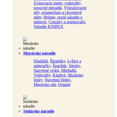
Zvinovacie metre, vodováhy,
posuvné meradlá
,
Vykružovacie
píly, priamočiare a chvostové
pláty
,
Brúsne, rezné náradie a
nástroje
,
Ceruzky a popisovače
,
Náradie KNIPEX
Murárske náradie
Hladidlá
,
Škrabáky
,
Lyžice a
naberačky
,
Špachtle
,
Stierky
,
Stavebné vedrá
,
Miešadlá
,
Vodováhy
,
Kladivá
,
Murárske
šnúry
,
Stavebné fúriky
,
Murárske sitá
,
Ostatné
Stolárske náradie