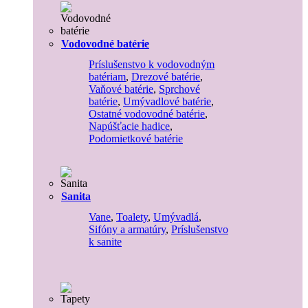
Vodovodné batérie
Príslušenstvo k vodovodným
batériam
,
Drezové batérie
,
Vaňové batérie
,
Sprchové
batérie
,
Umývadlové batérie
,
Ostatné vodovodné batérie
,
Napúšťacie hadice
,
Podomietkové batérie
Sanita
Vane
,
Toalety
,
Umývadlá
,
Sifóny a armatúry
,
Príslušenstvo
k sanite