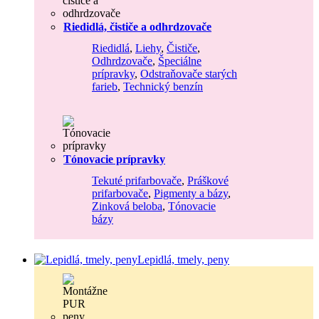
Riedidlá, čističe a odhrdzovače
Riedidlá
,
Liehy
,
Čističe
,
Odhrdzovače
,
Špeciálne
prípravky
,
Odstraňovače starých
farieb
,
Technický benzín
Tónovacie prípravky
Tekuté prifarbovače
,
Práškové
prifarbovače
,
Pigmenty a bázy
,
Zinková beloba
,
Tónovacie
bázy
Lepidlá, tmely, peny