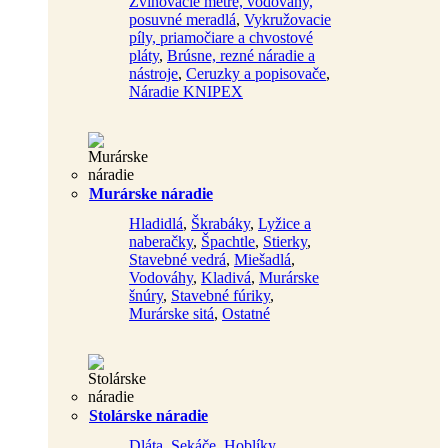
Zvinovacie metre, vodováhy,
posuvné meradlá
,
Vykružovacie
píly, priamočiare a chvostové
pláty
,
Brúsne, rezné náradie a
nástroje
,
Ceruzky a popisovače
,
Náradie KNIPEX
Murárske náradie
Hladidlá
,
Škrabáky
,
Lyžice a
naberačky
,
Špachtle
,
Stierky
,
Stavebné vedrá
,
Miešadlá
,
Vodováhy
,
Kladivá
,
Murárske
šnúry
,
Stavebné fúriky
,
Murárske sitá
,
Ostatné
Stolárske náradie
Dláta
,
Sekáče
,
Hoblíky
,