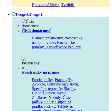
Epoxidové živice
,
Tvrdidlá
Drogéria
Čistá domácnosť
Čistiace prostriedky
,
Prostriedky
na upratovanie
,
Kuchynské
potreby
,
Osviežovače vzduchu
Prostriedky na pranie
Pracie prášky
,
Pracie gély
,
Aviváže
,
Odstraňovače škvŕn
,
Špeciálne tepovače
,
Škroby
,
Bielidlá
,
Pracie mydlá
,
Zmäkčovače vody
,
Čistenie
práčky
,
Šnúry a štipce na
prádlo, sušiaky
,
Tablety na
pranie
,
Pracie kapsuly
,
Farby na