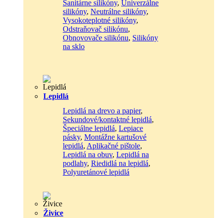
Sanitárne silikóny
,
Univerzálne
silikóny
,
Neutrálne silikóny
,
Vysokoteplotné silikóny
,
Odstraňovač silikónu
,
Obnovovače silikónu
,
Silikóny
na sklo
Lepidlá
Lepidlá na drevo a papier
,
Sekundové/kontaktné lepidlá
,
Špeciálne lepidlá
,
Lepiace
pásky
,
Montážne kartušové
lepidlá
,
Aplikačné pištole
,
Lepidlá na obuv
,
Lepidlá na
podlahy
,
Riedidlá na lepidlá
,
Polyuretánové lepidlá
Živice