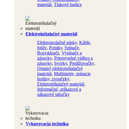
materiál
,
Tlakové hadice
Elektroinštalačný materiál
Elektroizolačné pásky
,
Káble
,
Ističe
,
Poistky
,
Spínače
,
Rozvádzače
,
Vypínače a
zásuvky
,
Priemyselné vidlice a
zásuvky
,
Svorky
,
Predlžovačky
,
Ostatný elektroinštalačný
materiál
,
Multimetre, spínacie
hodiny, zvončeky
,
Elektroinštalačný materiál
,
Informačné, príkazové a
zákazové tabuľky
Vykurovacia technika