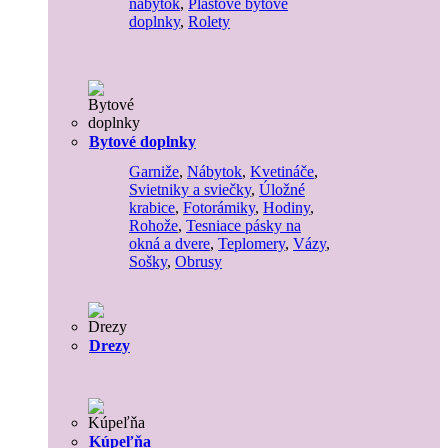
nábytok
,
Plastové bytové
doplnky
,
Rolety
Bytové doplnky
Garniže
,
Nábytok
,
Kvetináče
,
Svietniky a sviečky
,
Úložné
krabice
,
Fotorámiky
,
Hodiny
,
Rohože
,
Tesniace pásky na
okná a dvere
,
Teplomery
,
Vázy
,
Sošky
,
Obrusy
Drezy
Kúpeľňa