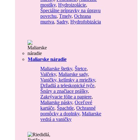
mostíky
,
Hydroizolácie
,
Špeciálne prípravky na úpravu
povrchu
,
Tmely
,
Ochrana
muriva
,
Sadry
,
Hydrofobizácia
Maliarske náradie
Maliarske štetky
,
Štetce
,
Valčeky
,
Maliarske sady
,
Vaničky, kelímky a mriežky
,
Držadlá a teleskopické tyče
,
Šnúry a značiace prášky
,
Zakrývacie fólie a papiere
,
Maliarske pásky
,
Oceľové
kartáče
,
Špachtle
,
Ochranné
pomôcky a doplnky
,
Maliarske
vedrá a vaničky