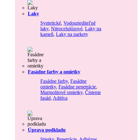
Laky
Syntetické
,
Vodouriediteľné
laky
,
Nitrocelulózové
,
Laky na
kameň
,
Laky na parkety
Fasádne farby a omietky
Fasádne farby
,
Fasádne
omietky
,
Fasádne penetrácie
,
Marmolitové omietky
,
Čistenie
fasád
,
Aditíva
Úprava podkladu
Stierky
,
Penetrácie
,
Adhézne