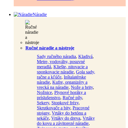
Náradie
Ručné náradie a nástroje
Sady ručného náradia
,
Kladivá
,
Metre, vodováhy, posuvné
meradlá
,
Kliešte, nitovacie a
sponkovacie náradie
,
Gola sady,
račne a kľúče
,
Inštalatérske
náradie
,
Kufre, organizéry a
vrecká na náradie
,
Nože a brity
,
Nožnice
,
Plynové horáky a
príslušenstvo
,
Ručné píly
,
Sekery
,
Stopkové frézy
,
Skrutkovače a bity
,
Pracovné
stojany
,
Vrtáky do betónu a
sekáče
,
Vrtáky do dreva
,
Vrtáky
do kovu a závitorezé náradie
,