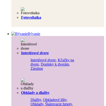
Fotovoltaika
Bývanie
Interiérové dvere
Interiérové dvere
,
Kľučky na
dvere
,
Doplnky k dverám
,
Zárubne
Obklady a dlažby
Dlažby
,
Obkladové lišty
,
Obklady
,
Škárovacie hmoty
,