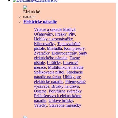
Železiarstvo
Elektrické náradie
Vŕtacie a sekacie kladivá
,
Uťahováky
,
Frézky
,
Píly
,
Hoblíky a zrovnávačky
,
Klincovačky
,
Teplovzdušné
pištole
,
Miešadlá
,
Kompresory
,
Zváračky
,
Elektrocentrály
,
Sady
elektrického náradia
,
Tavné
pištole
,
Leštičky
,
Laserové
merače
,
Multifunkčné náradie
,
Spájkovacia pištol
,
Striekacie
náradie na farbu
,
Uhlíky pre
elektrické náradie
,
Priemyselné
vysávače
,
Brúsky na drevo
,
Ostatné
,
Polyfúzne zváračky
,
Príslušenstvo k elektrickému
náradiu
,
Uhlové brúsky
,
Vŕtačky
,
Stavebné miešačky