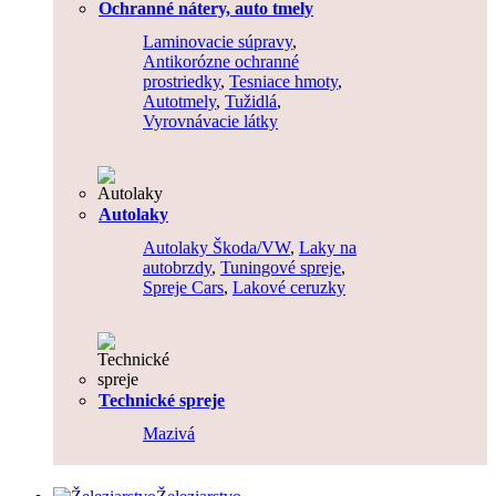
Ochranné nátery, auto tmely
Laminovacie súpravy
,
Antikorózne ochranné
prostriedky
,
Tesniace hmoty
,
Autotmely
,
Tužidlá
,
Vyrovnávacie látky
Autolaky
Autolaky Škoda/VW
,
Laky na
autobrzdy
,
Tuningové spreje
,
Spreje Cars
,
Lakové ceruzky
Technické spreje
Mazivá