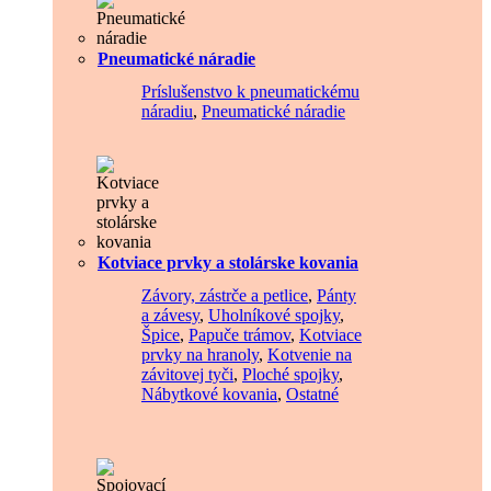
Pneumatické náradie
Príslušenstvo k pneumatickému
náradiu
,
Pneumatické náradie
Kotviace prvky a stolárske kovania
Závory, zástrče a petlice
,
Pánty
a závesy
,
Uholníkové spojky
,
Špice
,
Papuče trámov
,
Kotviace
prvky na hranoly
,
Kotvenie na
závitovej tyči
,
Ploché spojky
,
Nábytkové kovania
,
Ostatné