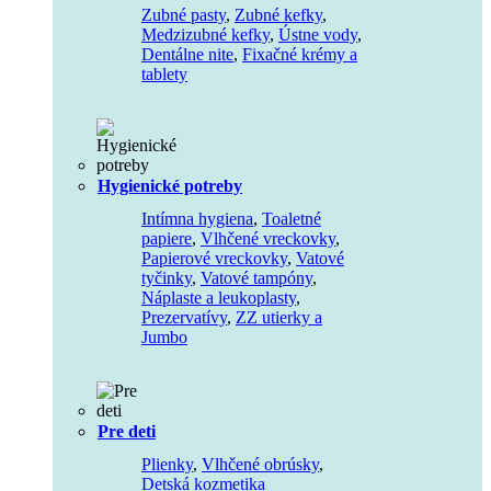
Zubné pasty
,
Zubné kefky
,
Medzizubné kefky
,
Ústne vody
,
Dentálne nite
,
Fixačné krémy a
tablety
Hygienické potreby
Intímna hygiena
,
Toaletné
papiere
,
Vlhčené vreckovky
,
Papierové vreckovky
,
Vatové
tyčinky
,
Vatové tampóny
,
Náplaste a leukoplasty
,
Prezervatívy
,
ZZ utierky a
Jumbo
Pre deti
Plienky
,
Vlhčené obrúsky
,
Detská kozmetika