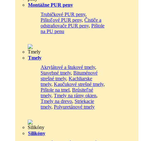
Montážne PUR peny
Trubičkové PUR peny
,
Pištoľové PUR peny
,
Čističe a
odstraňovače PUR peny
,
Pištole
na PU penu
Tmely
Akrylátové a štukové tmely
,
Stavebné tmely
,
Bituménové
strešné tmely
,
Kachliarske
tmely
,
Kaučukové strešné tmely
,
Pištole na tmel
,
Brúsiteľné
tmely
,
Tmely na rámy okien
,
Tmely na drevo
,
Striekacie
tmely
,
Polyuretánové tmely
Silikóny