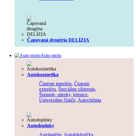
Čapovaná drogéria DELÍZIA
Auto-moto
Autokozmetika
Čistenie interiéru
,
Čistenie
exteriéru
,
Špeciálne ošetrenie
,
Špongie, utierky, jelenice
,
Univerzálne čističe
,
Autochémia
Autodoplnky
Autobatérie
,
Autolekárničky
,