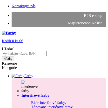
Kontaktujte nás
B2B e-shop
Majsterobchod Košice
Košík
0
ks
0€
Hľadať
hľadaj
Kategórie
Kategórie
Farby
Interiérové farby
Biele interiérové farby
,
Tónované interiérové farby
,