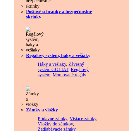
Poštové schránky a bezpečnostné
skrinky
Regálový systém, háky a vešiaky
Háky a vešiaky
,
Závesný
systém GOLIAT
,
Regálový
systém
,
Montované regály
Zámky a vložky
Prídavné zámky
,
Visiace zámky
,
Vložky do zámkov
,
Zadlabávacie zámky