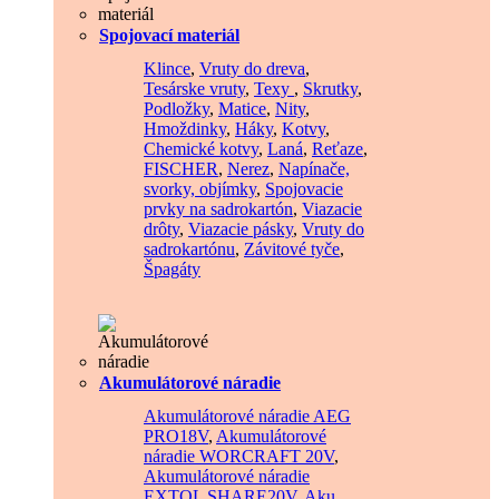
Spojovací materiál
Klince
,
Vruty do dreva
,
Tesárske vruty
,
Texy
,
Skrutky
,
Podložky
,
Matice
,
Nity
,
Hmoždinky
,
Háky
,
Kotvy
,
Chemické kotvy
,
Laná
,
Reťaze
,
FISCHER
,
Nerez
,
Napínače,
svorky, objímky
,
Spojovacie
prvky na sadrokartón
,
Viazacie
drôty
,
Viazacie pásky
,
Vruty do
sadrokartónu
,
Závitové tyče
,
Špagáty
Akumulátorové náradie
Akumulátorové náradie AEG
PRO18V
,
Akumulátorové
náradie WORCRAFT 20V
,
Akumulátorové náradie
EXTOL SHARE20V
,
Aku