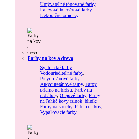
Umývateľné tónované farby
,
Latexové interiérové farby
,
Dekoračné omietky
Farby na kov a drevo
Syntetické farby
,
Vodouriediteľné farby
,
Polyuretánové farby
,
Alkyduretánové farby
,
Farby
priamo na hrdzu
,
Farby na
radiátory
,
Olejové farby
,
Farby
na ľahké kovy (zinok, hliník)
,
Farby na strechy
,
Patina na kov
,
Vypaľovacie farby