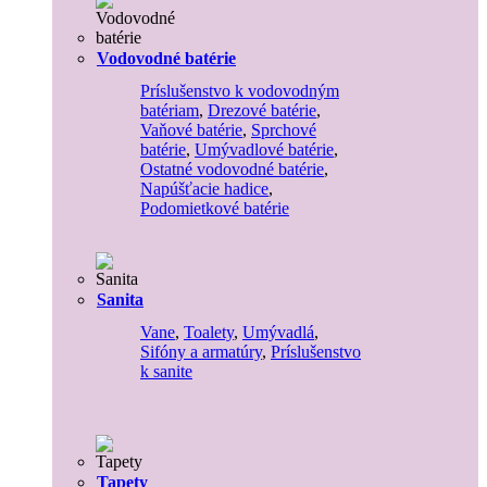
Vodovodné batérie
Príslušenstvo k vodovodným
batériam
,
Drezové batérie
,
Vaňové batérie
,
Sprchové
batérie
,
Umývadlové batérie
,
Ostatné vodovodné batérie
,
Napúšťacie hadice
,
Podomietkové batérie
Sanita
Vane
,
Toalety
,
Umývadlá
,
Sifóny a armatúry
,
Príslušenstvo
k sanite
Tapety