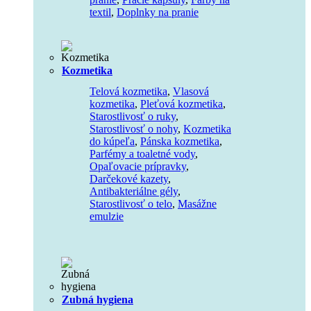
textil
,
Doplnky na pranie
Kozmetika
Telová kozmetika
,
Vlasová
kozmetika
,
Pleťová kozmetika
,
Starostlivosť o ruky
,
Starostlivosť o nohy
,
Kozmetika
do kúpeľa
,
Pánska kozmetika
,
Parfémy a toaletné vody
,
Opaľovacie prípravky
,
Darčekové kazety
,
Antibakteriálne gély
,
Starostlivosť o telo
,
Masážne
emulzie
Zubná hygiena