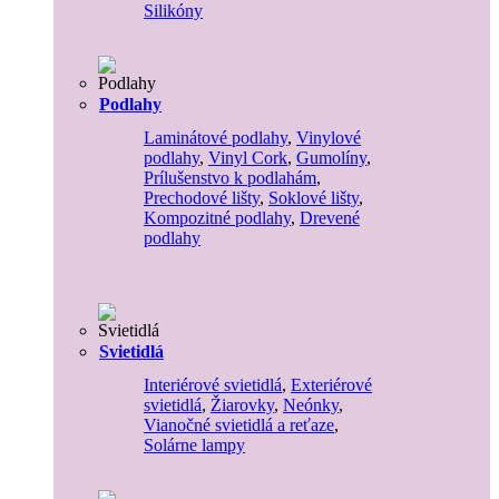
Silikóny
Podlahy
Laminátové podlahy
,
Vinylové
podlahy
,
Vinyl Cork
,
Gumolíny
,
Prílušenstvo k podlahám
,
Prechodové lišty
,
Soklové lišty
,
Kompozitné podlahy
,
Drevené
podlahy
Svietidlá
Interiérové svietidlá
,
Exteriérové
svietidlá
,
Žiarovky
,
Neónky
,
Vianočné svietidlá a reťaze
,
Solárne lampy