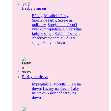
Farby v spreji
Efekty
,
Metalické farby
,
Špeciálne farby
,
Spreje na
radiátory
,
Spreje odolné voči
vysokým teplotám
,
Univerzálne
farby v spreji
,
Základné spreje
,
Značkovacie spreje
,
Fólia v
spreji
,
Farby na kožu
Farby na drevo
Impregnácie
,
Moridlá
,
Oleje na
drevo
,
Lazúry na drevo
,
Laky
na drevo
,
Základné farby na
drevo