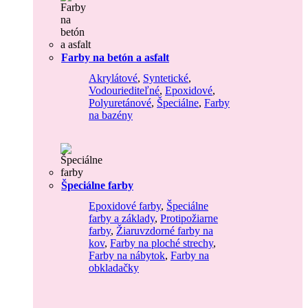
Farby na betón a asfalt
Akrylátové
,
Syntetické
,
Vodouriediteľné
,
Epoxidové
,
Polyuretánové
,
Špeciálne
,
Farby
na bazény
Špeciálne farby
Epoxidové farby
,
Špeciálne
farby a základy
,
Protipožiarne
farby
,
Žiaruvzdorné farby na
kov
,
Farby na ploché strechy
,
Farby na nábytok
,
Farby na
obkladačky