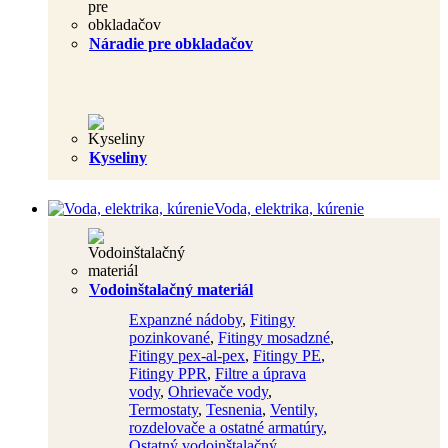
Náradie pre obkladačov
Kyseliny
Voda, elektrika, kúrenie
Vodoinštalačný materiál
Expanzné nádoby
,
Fitingy
pozinkované
,
Fitingy mosadzné
,
Fitingy pex-al-pex
,
Fitingy PE
,
Fitingy PPR
,
Filtre a úprava
vody
,
Ohrievače vody
,
Termostaty
,
Tesnenia
,
Ventily,
rozdelovače a ostatné armatúry
,
Ostatný vodoinštalačný