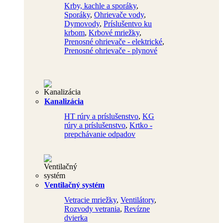
Krby, kachle a sporáky
,
Sporáky
,
Ohrievače vody
,
Dymovody
,
Príslušentvo ku
krbom
,
Krbové mriežky
,
Prenosné ohrievače - elektrické
,
Prenosné ohrievače - plynové
Kanalizácia
HT rúry a príslušenstvo
,
KG
rúry a príslušenstvo
,
Krtko -
prepchávanie odpadov
Ventilačný systém
Vetracie mriežky
,
Ventilátory
,
Rozvody vetrania
,
Revízne
dvierka