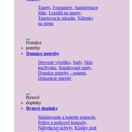
Tapety
,
Fototapety
,
Samolepiace
fólie
,
Lepidlá na tapety
,
Tapetovacie náradie
,
Nálepky
na stenu
Domáce potreby
Drevené výrobky
,
Sady
,
Sklo
kuchynka
,
Smaltované riady
,
Domáce potreby - ostatné
,
Dekorácie interiér
Bytové doplnky
Skladovanie a balenie potravín
,
Police a policové konzoly
,
Nábytkové úchyty
,
Klzáky pod