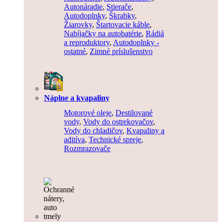
Autonáradie
,
Stierače
,
Autodoplnky
,
Škrabky
,
Žiarovky
,
Štartovacie káble
,
Nabíjačky na autobatérie
,
Rádiá
a reproduktory
,
Autodoplnky -
ostatné
,
Zimné príslušenstvo
Náplne a kvapaliny
Motorové oleje
,
Destilované
vody
,
Vody do ostrekovačov
,
Vody do chladičov
,
Kvapaliny a
aditíva
,
Technické spreje
,
Rozmrazovače