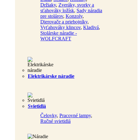
Držiaky
,
Zveráky, svorky a
sťahováky ložísk
,
Sady náradia
pre stolárov
,
Konzoly
,
Dierovače a priebojníky
,
Vyťahováky klincov
,
Kladivá
,
Stolárske náradie -
WOLFCRAFT
Elektrikárske náradie
Svietidlá
Čelovky
,
Pracovné lampy
,
Ručné svietidlá