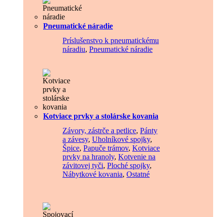
Pneumatické náradie
Príslušenstvo k pneumatickému
náradiu
,
Pneumatické náradie
Kotviace prvky a stolárske kovania
Závory, zástrče a petlice
,
Pánty
a závesy
,
Uholníkové spojky
,
Špice
,
Papuče trámov
,
Kotviace
prvky na hranoly
,
Kotvenie na
závitovej tyči
,
Ploché spojky
,
Nábytkové kovania
,
Ostatné