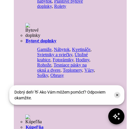
nábytok
,
Plastové bytové
doplnky
,
Rolety
Bytové doplnky
Garniže
,
Nábytok
,
Kvetináče
,
Svietniky a sviečky
,
Úložné
krabice
,
Fotorámiky
,
Hodiny
,
Rohože
,
Tesniace pásky na
okná a dvere
,
Teplomery
,
Vázy
,
Sošky
,
Obrusy
Drezy
Kúpeľňa