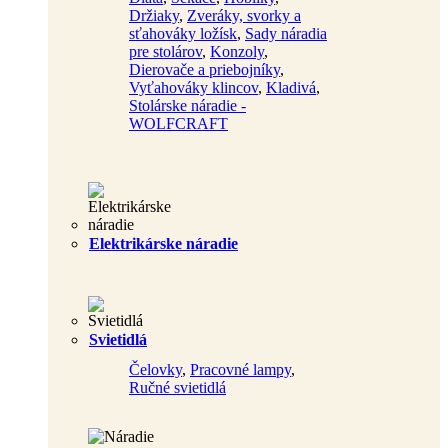
Držiaky
,
Zveráky, svorky a
sťahováky ložísk
,
Sady náradia
pre stolárov
,
Konzoly
,
Dierovače a priebojníky
,
Vyťahováky klincov
,
Kladivá
,
Stolárske náradie -
WOLFCRAFT
Elektrikárske náradie
Svietidlá
Čelovky
,
Pracovné lampy
,
Ručné svietidlá