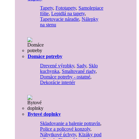
Tapety
,
Fototapety
,
Samolepiace
fólie
,
Lepidlá na tapety
,
Tapetovacie náradie
,
Nálepky
na stenu
Domáce potreby
Drevené výrobky
,
Sady
,
Sklo
kuchynka
,
Smaltované riady
,
Domáce potreby - ostatné
,
Dekorácie interiér
Bytové doplnky
Skladovanie a balenie potravín
,
Police a policové konzoly
,
Nábytkové úchyty
,
Klzáky pod