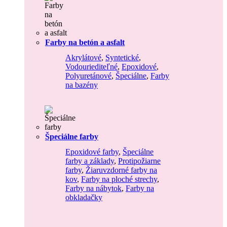
Farby na betón a asfalt
Akrylátové
,
Syntetické
,
Vodouriediteľné
,
Epoxidové
,
Polyuretánové
,
Špeciálne
,
Farby
na bazény
Špeciálne farby
Epoxidové farby
,
Špeciálne
farby a základy
,
Protipožiarne
farby
,
Žiaruvzdorné farby na
kov
,
Farby na ploché strechy
,
Farby na nábytok
,
Farby na
obkladačky