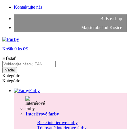
Kontaktujte nás
B2B e-shop
Majsterobchod Košice
Košík
0
ks
0€
Hľadať
hľadaj
Kategórie
Kategórie
Farby
Interiérové farby
Biele interiérové farby
,
Tónované interiérové farby
,