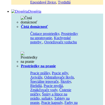
Epoxidové živice
,
Tvrdidlá
Drogéria
Čistá domácnosť
Čistiace prostriedky
,
Prostriedky
na upratovanie
,
Kuchynské
potreby
,
Osviežovače vzduchu
Prostriedky na pranie
Pracie prášky
,
Pracie gély
,
Aviváže
,
Odstraňovače škvŕn
,
Špeciálne tepovače
,
Škroby
,
Bielidlá
,
Pracie mydlá
,
Zmäkčovače vody
,
Čistenie
práčky
,
Šnúry a štipce na
prádlo, sušiaky
,
Tablety na
pranie
,
Pracie kapsuly
,
Farby na