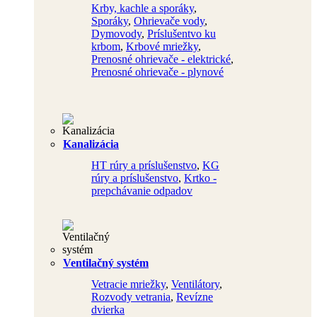
Krby, kachle a sporáky
,
Sporáky
,
Ohrievače vody
,
Dymovody
,
Príslušentvo ku
krbom
,
Krbové mriežky
,
Prenosné ohrievače - elektrické
,
Prenosné ohrievače - plynové
Kanalizácia
HT rúry a príslušenstvo
,
KG
rúry a príslušenstvo
,
Krtko -
prepchávanie odpadov
Ventilačný systém
Vetracie mriežky
,
Ventilátory
,
Rozvody vetrania
,
Revízne
dvierka