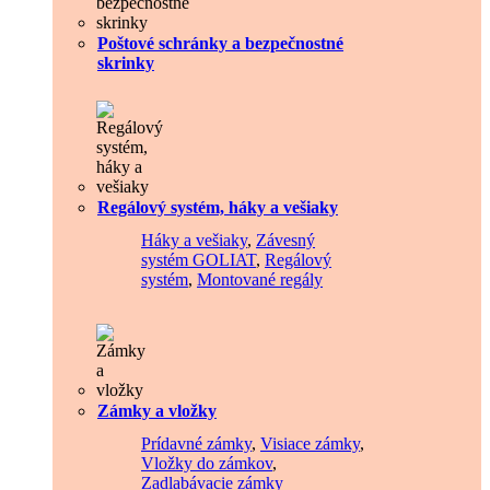
Poštové schránky a bezpečnostné
skrinky
Regálový systém, háky a vešiaky
Háky a vešiaky
,
Závesný
systém GOLIAT
,
Regálový
systém
,
Montované regály
Zámky a vložky
Prídavné zámky
,
Visiace zámky
,
Vložky do zámkov
,
Zadlabávacie zámky