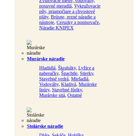
Zvinovacie metre, vodováhy,
posuvné meradlá
,
Vykružovacie
píly, priamočiare a chvostové
pláty
,
Brúsne, rezné náradie a
nástroje
,
Ceruzky a popisovače
,
Náradie KNIPEX
Murárske náradie
Hladidlá
,
Škrabáky
,
Lyžice a
naberačky
,
Špachtle
,
Stierky
,
Stavebné vedrá
,
Miešadlá
,
Vodováhy
,
Kladivá
,
Murárske
šnúry
,
Stavebné fúriky
,
Murárske sitá
,
Ostatné
Stolárske náradie
Dláta
,
Sekáče
,
Hoblíky
,