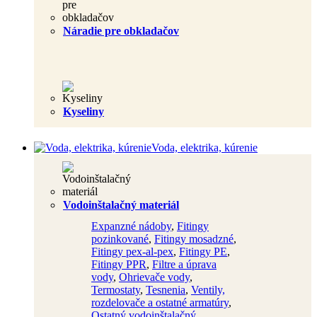
Náradie pre obkladačov
Kyseliny
Voda, elektrika, kúrenie
Vodoinštalačný materiál
Expanzné nádoby
,
Fitingy
pozinkované
,
Fitingy mosadzné
,
Fitingy pex-al-pex
,
Fitingy PE
,
Fitingy PPR
,
Filtre a úprava
vody
,
Ohrievače vody
,
Termostaty
,
Tesnenia
,
Ventily,
rozdelovače a ostatné armatúry
,
Ostatný vodoinštalačný