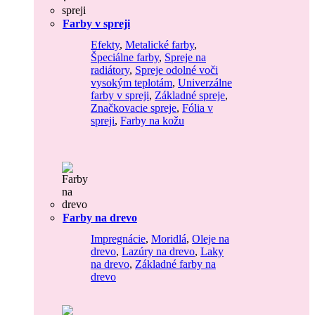
Farby v spreji
Efekty
,
Metalické farby
,
Špeciálne farby
,
Spreje na
radiátory
,
Spreje odolné voči
vysokým teplotám
,
Univerzálne
farby v spreji
,
Základné spreje
,
Značkovacie spreje
,
Fólia v
spreji
,
Farby na kožu
Farby na drevo
Impregnácie
,
Moridlá
,
Oleje na
drevo
,
Lazúry na drevo
,
Laky
na drevo
,
Základné farby na
drevo