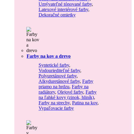
Umývateľné tónované farby
,
Latexové interiérové farby
,
Dekoračné omietky
Farby na kov a drevo
Syntetické farby
,
Vodouriediteľné farby
,
Polyuretánové farby
,
Alkyduretánové farby
,
Farby
priamo na hrdzu
,
Farby na
radiátory
,
Olejové farby
,
Farby
na ľahké kovy (zinok, hliník)
,
Farby na strechy
,
Patina na kov
,
Vypaľovacie farby