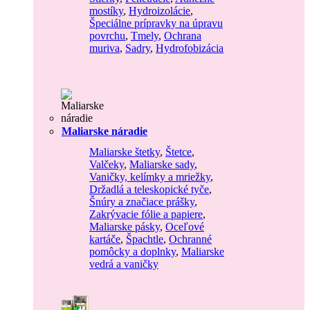
mostíky
,
Hydroizolácie
,
Špeciálne prípravky na úpravu
povrchu
,
Tmely
,
Ochrana
muriva
,
Sadry
,
Hydrofobizácia
Maliarske náradie
Maliarske štetky
,
Štetce
,
Valčeky
,
Maliarske sady
,
Vaničky, kelímky a mriežky
,
Držadlá a teleskopické tyče
,
Šnúry a značiace prášky
,
Zakrývacie fólie a papiere
,
Maliarske pásky
,
Oceľové
kartáče
,
Špachtle
,
Ochranné
pomôcky a doplnky
,
Maliarske
vedrá a vaničky