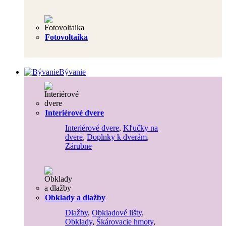
Fotovoltaika
Bývanie
Interiérové dvere
Interiérové dvere
,
Kľučky na
dvere
,
Doplnky k dverám
,
Zárubne
Obklady a dlažby
Dlažby
,
Obkladové lišty
,
Obklady
,
Škárovacie hmoty
,