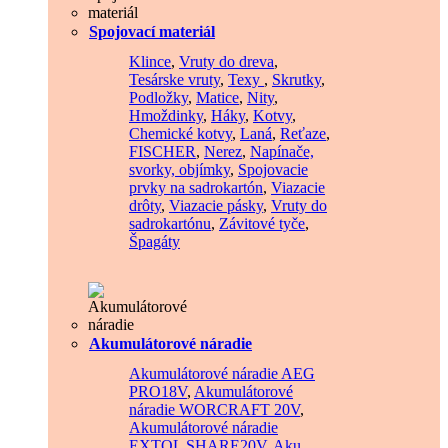
Spojovací materiál
Klince
,
Vruty do dreva
,
Tesárske vruty
,
Texy
,
Skrutky
,
Podložky
,
Matice
,
Nity
,
Hmoždinky
,
Háky
,
Kotvy
,
Chemické kotvy
,
Laná
,
Reťaze
,
FISCHER
,
Nerez
,
Napínače,
svorky, objímky
,
Spojovacie
prvky na sadrokartón
,
Viazacie
drôty
,
Viazacie pásky
,
Vruty do
sadrokartónu
,
Závitové tyče
,
Špagáty
Akumulátorové náradie
Akumulátorové náradie AEG
PRO18V
,
Akumulátorové
náradie WORCRAFT 20V
,
Akumulátorové náradie
EXTOL SHARE20V
,
Aku