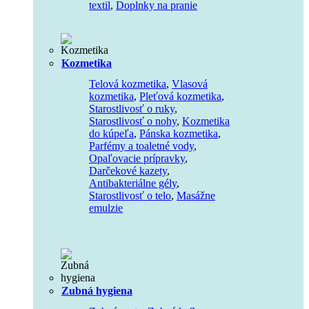
textil
,
Doplnky na pranie
Kozmetika
Telová kozmetika
,
Vlasová
kozmetika
,
Pleťová kozmetika
,
Starostlivosť o ruky
,
Starostlivosť o nohy
,
Kozmetika
do kúpeľa
,
Pánska kozmetika
,
Parfémy a toaletné vody
,
Opaľovacie prípravky
,
Darčekové kazety
,
Antibakteriálne gély
,
Starostlivosť o telo
,
Masážne
emulzie
Zubná hygiena