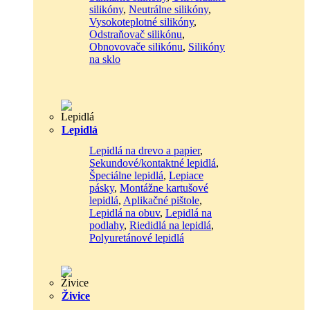
silikóny
,
Neutrálne silikóny
,
Vysokoteplotné silikóny
,
Odstraňovač silikónu
,
Obnovovače silikónu
,
Silikóny
na sklo
Lepidlá
Lepidlá na drevo a papier
,
Sekundové/kontaktné lepidlá
,
Špeciálne lepidlá
,
Lepiace
pásky
,
Montážne kartušové
lepidlá
,
Aplikačné pištole
,
Lepidlá na obuv
,
Lepidlá na
podlahy
,
Riedidlá na lepidlá
,
Polyuretánové lepidlá
Živice