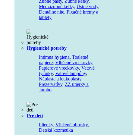
Zubné pasty
,
Zubné kefky
,
Medzizubné kefky
,
Ústne vody
,
Dentálne nite
,
Fixačné krémy a
tablety
Hygienické potreby
Intímna hygiena
,
Toaletné
papiere
,
Vlhčené vreckovky
,
Papierové vreckovky
,
Vatové
tyčinky
,
Vatové tampóny
,
Náplaste a leukoplasty
,
Prezervatívy
,
ZZ utierky a
Jumbo
Pre deti
Plienky
,
Vlhčené obrúsky
,
Detská kozmetika