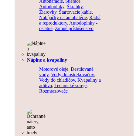
Autonáradie
,
Stierače
,
Autodoplnky
,
Škrabky
,
Žiarovky
,
Štartovacie káble
,
Nabíjačky na autobatérie
,
Rádiá
a reproduktory
,
Autodoplnky -
ostatné
,
Zimné príslušenstvo
Náplne a kvapaliny
Motorové oleje
,
Destilované
vody
,
Vody do ostrekovačov
,
Vody do chladičov
,
Kvapaliny a
aditíva
,
Technické spreje
,
Rozmrazovače