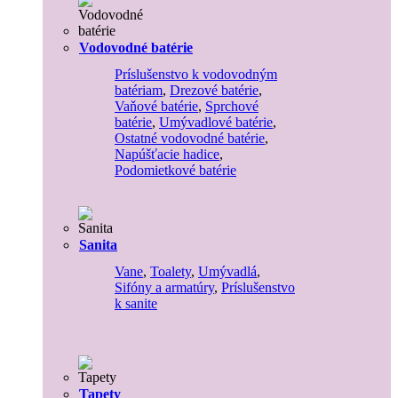
Vodovodné batérie
Príslušenstvo k vodovodným
batériam
,
Drezové batérie
,
Vaňové batérie
,
Sprchové
batérie
,
Umývadlové batérie
,
Ostatné vodovodné batérie
,
Napúšťacie hadice
,
Podomietkové batérie
Sanita
Vane
,
Toalety
,
Umývadlá
,
Sifóny a armatúry
,
Príslušenstvo
k sanite
Tapety