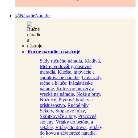
Náradie
Ručné náradie a nástroje
Sady ručného náradia
,
Kladivá
,
Metre, vodováhy, posuvné
meradlá
,
Kliešte, nitovacie a
sponkovacie náradie
,
Gola sady,
račne a kľúče
,
Inštalatérske
náradie
,
Kufre, organizéry a
vrecká na náradie
,
Nože a brity
,
Nožnice
,
Plynové horáky a
príslušenstvo
,
Ručné píly
,
Sekery
,
Stopkové frézy
,
Skrutkovače a bity
,
Pracovné
stojany
,
Vrtáky do betónu a
sekáče
,
Vrtáky do dreva
,
Vrtáky
do kovu a závitorezé náradie
,