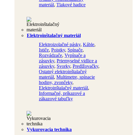
materiál
,
Tlakové hadice
Elektroinštalačný materiál
Elektroizolačné pásky
,
Káble
,
Ističe
,
Poistky
,
Spínače
,
Rozvádzače
,
Vypínače a
zásuvky
,
Priemyselné vidlice a
zásuvky
,
Svorky
,
Predlžovačky
,
Ostatný elektroinštalačný
materiál
,
Multimetre, spínacie
hodiny, zvončeky
,
Elektroinštalačný materiál
,
Informačné, príkazové a
zákazové tabuľky
Vykurovacia technika