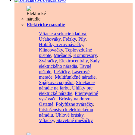
Železiarstvo
Elektrické náradie
Vŕtacie a sekacie kladivá
,
Uťahováky
,
Frézky
,
Píly
,
Hoblíky a zrovnávačky
,
Klincovačky
,
Teplovzdušné
pištole
,
Miešadlá
,
Kompresory
,
Zváračky
,
Elektrocentrály
,
Sady
elektrického náradia
,
Tavné
pištole
,
Leštičky
,
Laserové
merače
,
Multifunkčné náradie
,
Spájkovacia pištol
,
Striekacie
náradie na farbu
,
Uhlíky pre
elektrické náradie
,
Priemyselné
vysávače
,
Brúsky na drevo
,
Ostatné
,
Polyfúzne zváračky
,
Príslušenstvo k elektrickému
náradiu
,
Uhlové brúsky
,
Vŕtačky
,
Stavebné miešačky