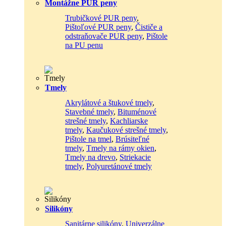
Montážne PUR peny
Trubičkové PUR peny
,
Pištoľové PUR peny
,
Čističe a
odstraňovače PUR peny
,
Pištole
na PU penu
Tmely
Akrylátové a štukové tmely
,
Stavebné tmely
,
Bituménové
strešné tmely
,
Kachliarske
tmely
,
Kaučukové strešné tmely
,
Pištole na tmel
,
Brúsiteľné
tmely
,
Tmely na rámy okien
,
Tmely na drevo
,
Striekacie
tmely
,
Polyuretánové tmely
Silikóny
Sanitárne silikóny
,
Univerzálne