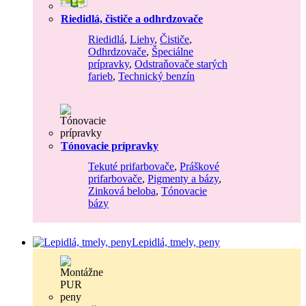
Riedidlá, čističe a odhrdzovače
Riedidlá
,
Liehy
,
Čističe
,
Odhrdzovače
,
Špeciálne
prípravky
,
Odstraňovače starých
farieb
,
Technický benzín
Tónovacie prípravky
Tekuté prifarbovače
,
Práškové
prifarbovače
,
Pigmenty a bázy
,
Zinková beloba
,
Tónovacie
bázy
Lepidlá, tmely, peny