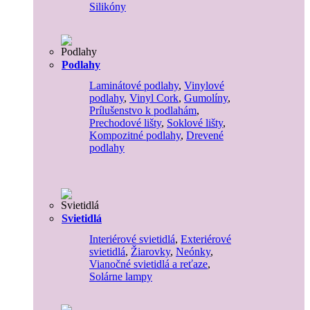
Silikóny
Podlahy
Laminátové podlahy
,
Vinylové
podlahy
,
Vinyl Cork
,
Gumolíny
,
Prílušenstvo k podlahám
,
Prechodové lišty
,
Soklové lišty
,
Kompozitné podlahy
,
Drevené
podlahy
Svietidlá
Interiérové svietidlá
,
Exteriérové
svietidlá
,
Žiarovky
,
Neónky
,
Vianočné svietidlá a reťaze
,
Solárne lampy