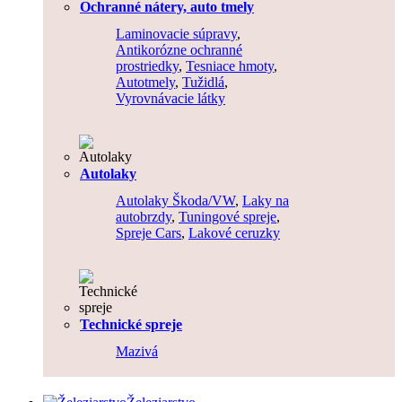
Ochranné nátery, auto tmely
Laminovacie súpravy
,
Antikorózne ochranné
prostriedky
,
Tesniace hmoty
,
Autotmely
,
Tužidlá
,
Vyrovnávacie látky
Autolaky
Autolaky Škoda/VW
,
Laky na
autobrzdy
,
Tuningové spreje
,
Spreje Cars
,
Lakové ceruzky
Technické spreje
Mazivá