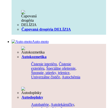
Čapovaná drogéria DELÍZIA
Auto-moto
Autokozmetika
Čistenie interiéru
,
Čistenie
exteriéru
,
Špeciálne ošetrenie
,
Špongie, utierky, jelenice
,
Univerzálne čističe
,
Autochémia
Autodoplnky
Autobatérie
,
Autolekárničky
,