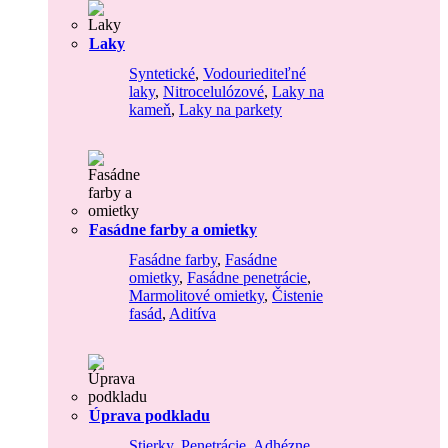
Laky
Syntetické
,
Vodouriediteľné
laky
,
Nitrocelulózové
,
Laky na
kameň
,
Laky na parkety
Fasádne farby a omietky
Fasádne farby
,
Fasádne
omietky
,
Fasádne penetrácie
,
Marmolitové omietky
,
Čistenie
fasád
,
Aditíva
Úprava podkladu
Stierky
,
Penetrácie
,
Adhézne