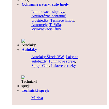
Ochranné nátery, auto tmely
Laminovacie súpravy
,
Antikorózne ochranné
prostriedky
,
Tesniace hmoty
,
Autotmely
,
Tužidlá
,
Vyrovnávacie látky
Autolaky
Autolaky Škoda/VW
,
Laky na
autobrzdy
,
Tuningové spreje
,
Spreje Cars
,
Lakové ceruzky
Technické spreje
Mazivá