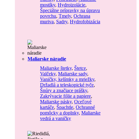
mostíky
,
Hydroizolácie
,
Špeciálne prípravky na úpravu
povrchu
,
Tmely
,
Ochrana
muriva
,
Sadry
,
Hydrofobizácia
Maliarske náradie
Maliarske štetky
,
Štetce
,
Valčeky
,
Maliarske sady
,
Vaničky, kelímky a mriežky
,
Držadlá a teleskopické tyče
,
Šnúry a značiace prášky
,
Zakrývacie fólie a papiere
,
Maliarske pásky
,
Oceľové
kartáče
,
Špachtle
,
Ochranné
pomôcky a doplnky
,
Maliarske
vedrá a vaničky