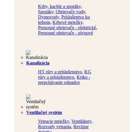
Krby, kachle a sporáky
,
Sporáky
,
Ohrievače vody
,
Dymovody
,
Príslušentvo ku
krbom
,
Krbové mriežky
,
Prenosné ohrievače - elektrické
,
Prenosné ohrievače - plynové
Kanalizácia
HT rúry a príslušenstvo
,
KG
rúry a príslušenstvo
,
Krtko -
prepchávanie odpadov
Ventilačný systém
Vetracie mriežky
,
Ventilátory
,
Rozvody vetrania
,
Revízne
dvierka