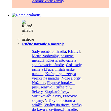
Zadlabávacie zámky
Náradie
Ručné náradie a nástroje
Sady ručného náradia
,
Kladivá
,
Metre, vodováhy, posuvné
meradlá
,
Kliešte, nitovacie a
sponkovacie náradie
,
Gola sady,
račne a kľúče
,
Inštalatérske
náradie
,
Kufre, organizéry a
vrecká na náradie
,
Nože a brity
,
Nožnice
,
Plynové horáky a
príslušenstvo
,
Ručné píly
,
Sekery
,
Stopkové frézy
,
Skrutkovače a bity
,
Pracovné
stojany
,
Vrtáky do betónu a
sekáče
,
Vrtáky do dreva
,
Vrtáky
do kovu a závitorezé náradie
,