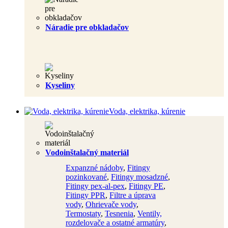
Náradie pre obkladačov
Kyseliny
Voda, elektrika, kúrenie
Vodoinštalačný materiál
Expanzné nádoby
,
Fitingy
pozinkované
,
Fitingy mosadzné
,
Fitingy pex-al-pex
,
Fitingy PE
,
Fitingy PPR
,
Filtre a úprava
vody
,
Ohrievače vody
,
Termostaty
,
Tesnenia
,
Ventily,
rozdelovače a ostatné armatúry
,