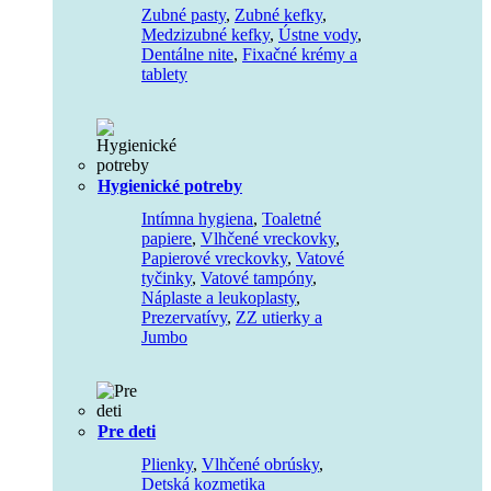
Zubné pasty
,
Zubné kefky
,
Medzizubné kefky
,
Ústne vody
,
Dentálne nite
,
Fixačné krémy a
tablety
Hygienické potreby
Intímna hygiena
,
Toaletné
papiere
,
Vlhčené vreckovky
,
Papierové vreckovky
,
Vatové
tyčinky
,
Vatové tampóny
,
Náplaste a leukoplasty
,
Prezervatívy
,
ZZ utierky a
Jumbo
Pre deti
Plienky
,
Vlhčené obrúsky
,
Detská kozmetika