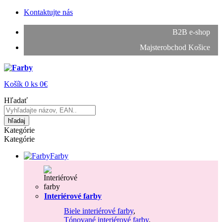
Kontaktujte nás
B2B e-shop
Majsterobchod Košice
Košík
0
ks
0€
Hľadať
hľadaj
Kategórie
Kategórie
Farby
Interiérové farby
Biele interiérové farby
,
Tónované interiérové farby
,