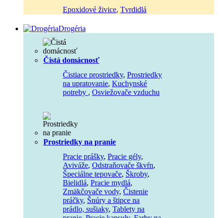
Epoxidové živice
,
Tvrdidlá
Drogéria
Čistá domácnosť
Čistiace prostriedky
,
Prostriedky
na upratovanie
,
Kuchynské
potreby
,
Osviežovače vzduchu
Prostriedky na pranie
Pracie prášky
,
Pracie gély
,
Aviváže
,
Odstraňovače škvŕn
,
Špeciálne tepovače
,
Škroby
,
Bielidlá
,
Pracie mydlá
,
Zmäkčovače vody
,
Čistenie
práčky
,
Šnúry a štipce na
prádlo, sušiaky
,
Tablety na
pranie
,
Pracie kapsuly
,
Farby na