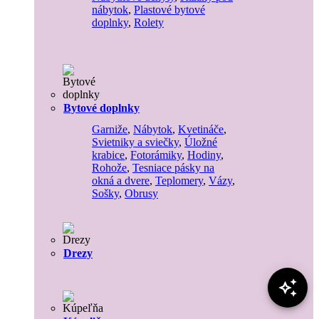
nábytok
,
Plastové bytové
doplnky
,
Rolety
Bytové doplnky
Garniže
,
Nábytok
,
Kvetináče
,
Svietniky a sviečky
,
Úložné
krabice
,
Fotorámiky
,
Hodiny
,
Rohože
,
Tesniace pásky na
okná a dvere
,
Teplomery
,
Vázy
,
Sošky
,
Obrusy
Drezy