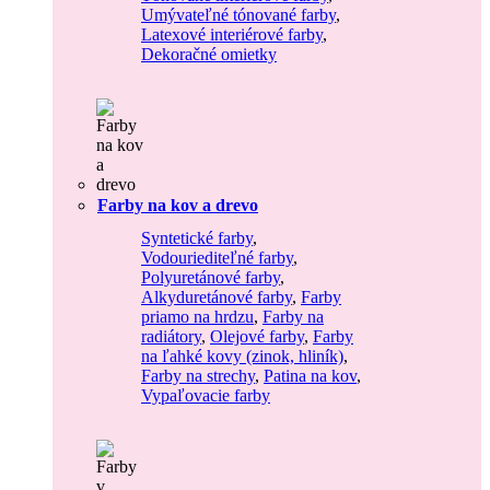
Umývateľné tónované farby
,
Latexové interiérové farby
,
Dekoračné omietky
Farby na kov a drevo
Syntetické farby
,
Vodouriediteľné farby
,
Polyuretánové farby
,
Alkyduretánové farby
,
Farby
priamo na hrdzu
,
Farby na
radiátory
,
Olejové farby
,
Farby
na ľahké kovy (zinok, hliník)
,
Farby na strechy
,
Patina na kov
,
Vypaľovacie farby