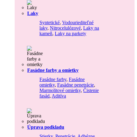
Laky
Syntetické
,
Vodouriediteľné
laky
,
Nitrocelulózové
,
Laky na
kameň
,
Laky na parkety
Fasádne farby a omietky
Fasádne farby
,
Fasádne
omietky
,
Fasádne penetrácie
,
Marmolitové omietky
,
Čistenie
fasád
,
Aditíva
Úprava podkladu
Stierky
,
Penetrácie
,
Adhézne