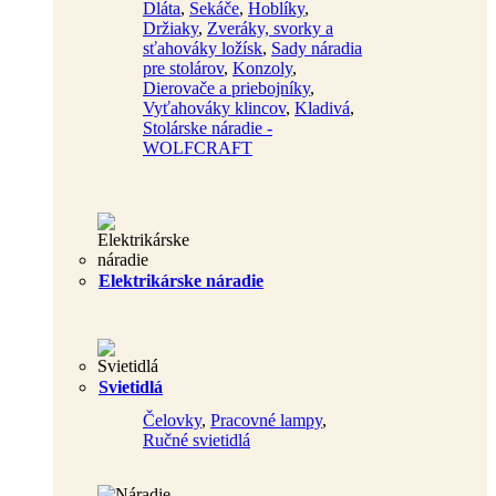
Dláta
,
Sekáče
,
Hoblíky
,
Držiaky
,
Zveráky, svorky a
sťahováky ložísk
,
Sady náradia
pre stolárov
,
Konzoly
,
Dierovače a priebojníky
,
Vyťahováky klincov
,
Kladivá
,
Stolárske náradie -
WOLFCRAFT
Elektrikárske náradie
Svietidlá
Čelovky
,
Pracovné lampy
,
Ručné svietidlá