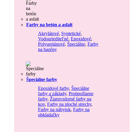
Farby na betón a asfalt
Akrylátové
,
Syntetické
,
Vodouriediteľné
,
Epoxidové
,
Polyuretánové
,
Špeciálne
,
Farby
na bazény
Špeciálne farby
Epoxidové farby
,
Špeciálne
farby a základy
,
Protipožiarne
farby
,
Žiaruvzdorné farby na
kov
,
Farby na ploché strechy
,
Farby na nábytok
,
Farby na
obkladačky