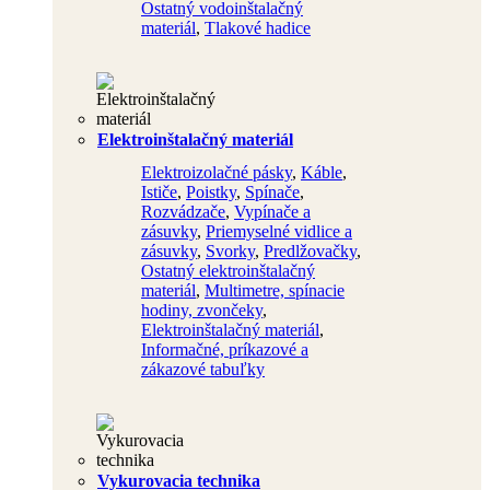
Ostatný vodoinštalačný
materiál
,
Tlakové hadice
Elektroinštalačný materiál
Elektroizolačné pásky
,
Káble
,
Ističe
,
Poistky
,
Spínače
,
Rozvádzače
,
Vypínače a
zásuvky
,
Priemyselné vidlice a
zásuvky
,
Svorky
,
Predlžovačky
,
Ostatný elektroinštalačný
materiál
,
Multimetre, spínacie
hodiny, zvončeky
,
Elektroinštalačný materiál
,
Informačné, príkazové a
zákazové tabuľky
Vykurovacia technika