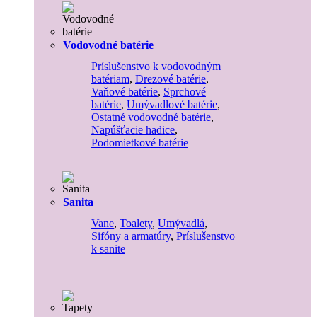
Vodovodné batérie
Príslušenstvo k vodovodným
batériam
,
Drezové batérie
,
Vaňové batérie
,
Sprchové
batérie
,
Umývadlové batérie
,
Ostatné vodovodné batérie
,
Napúšťacie hadice
,
Podomietkové batérie
Sanita
Vane
,
Toalety
,
Umývadlá
,
Sifóny a armatúry
,
Príslušenstvo
k sanite