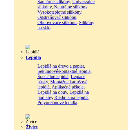
Sanitárne silikóny
,
Univerzálne
silikóny
,
Neutrálne silikóny
,
Vysokoteplotné silikóny
,
Odstraňovač silikónu
,
Obnovovače silikónu
,
Silikóny
na sklo
Lepidlá
Lepidlá na drevo a papier
,
Sekundové/kontaktné lepidlá
,
Špeciálne lepidlá
,
Lepiace
pásky
,
Montážne kartušové
lepidlá
,
Aplikačné pištole
,
Lepidlá na obuv
,
Lepidlá na
podlahy
,
Riedidlá na lepidlá
,
Polyuretánové lepidlá
Živice