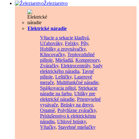
Železiarstvo
Elektrické náradie
Vŕtacie a sekacie kladivá
,
Uťahováky
,
Frézky
,
Píly
,
Hoblíky a zrovnávačky
,
Klincovačky
,
Teplovzdušné
pištole
,
Miešadlá
,
Kompresory
,
Zváračky
,
Elektrocentrály
,
Sady
elektrického náradia
,
Tavné
pištole
,
Leštičky
,
Laserové
merače
,
Multifunkčné náradie
,
Spájkovacia pištol
,
Striekacie
náradie na farbu
,
Uhlíky pre
elektrické náradie
,
Priemyselné
vysávače
,
Brúsky na drevo
,
Ostatné
,
Polyfúzne zváračky
,
Príslušenstvo k elektrickému
náradiu
,
Uhlové brúsky
,
Vŕtačky
,
Stavebné miešačky