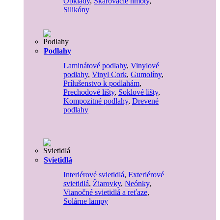
Obklady
,
Škárovacie hmoty
,
Silikóny
Podlahy
Laminátové podlahy
,
Vinylové
podlahy
,
Vinyl Cork
,
Gumolíny
,
Prílušenstvo k podlahám
,
Prechodové lišty
,
Soklové lišty
,
Kompozitné podlahy
,
Drevené
podlahy
Svietidlá
Interiérové svietidlá
,
Exteriérové
svietidlá
,
Žiarovky
,
Neónky
,
Vianočné svietidlá a reťaze
,
Solárne lampy