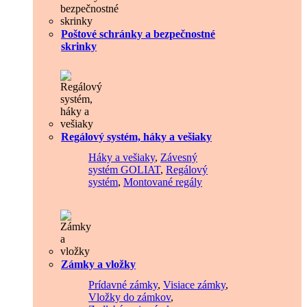
Poštové schránky a bezpečnostné
skrinky
Regálový systém, háky a vešiaky
Háky a vešiaky
,
Závesný
systém GOLIAT
,
Regálový
systém
,
Montované regály
Zámky a vložky
Prídavné zámky
,
Visiace zámky
,
Vložky do zámkov
,