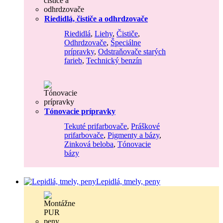
Riedidlá, čističe a odhrdzovače
Riedidlá
,
Liehy
,
Čističe
,
Odhrdzovače
,
Špeciálne
prípravky
,
Odstraňovače starých
farieb
,
Technický benzín
Tónovacie prípravky
Tekuté prifarbovače
,
Práškové
prifarbovače
,
Pigmenty a bázy
,
Zinková beloba
,
Tónovacie
bázy
Lepidlá, tmely, peny