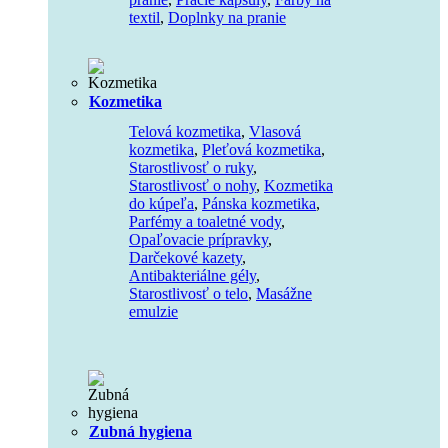
textil
,
Doplnky na pranie
Kozmetika
Telová kozmetika
,
Vlasová
kozmetika
,
Pleťová kozmetika
,
Starostlivosť o ruky
,
Starostlivosť o nohy
,
Kozmetika
do kúpeľa
,
Pánska kozmetika
,
Parfémy a toaletné vody
,
Opaľovacie prípravky
,
Darčekové kazety
,
Antibakteriálne gély
,
Starostlivosť o telo
,
Masážne
emulzie
Zubná hygiena