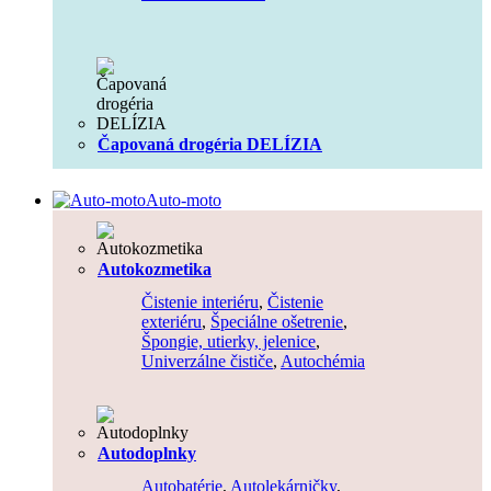
Čapovaná drogéria DELÍZIA
Auto-moto
Autokozmetika
Čistenie interiéru
,
Čistenie
exteriéru
,
Špeciálne ošetrenie
,
Špongie, utierky, jelenice
,
Univerzálne čističe
,
Autochémia
Autodoplnky
Autobatérie
,
Autolekárničky
,