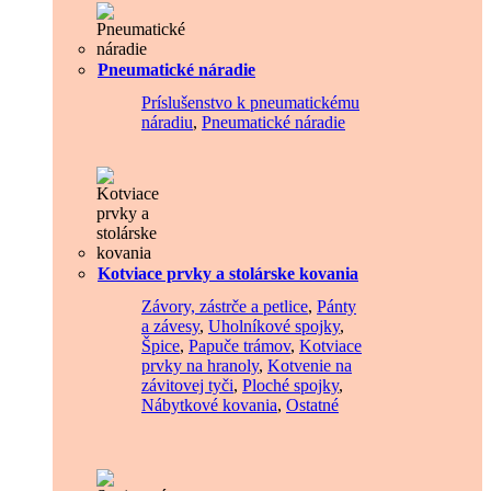
Pneumatické náradie
Príslušenstvo k pneumatickému
náradiu
,
Pneumatické náradie
Kotviace prvky a stolárske kovania
Závory, zástrče a petlice
,
Pánty
a závesy
,
Uholníkové spojky
,
Špice
,
Papuče trámov
,
Kotviace
prvky na hranoly
,
Kotvenie na
závitovej tyči
,
Ploché spojky
,
Nábytkové kovania
,
Ostatné