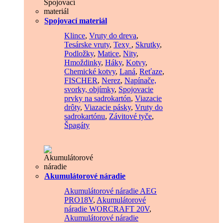
Spojovací materiál
Klince
,
Vruty do dreva
,
Tesárske vruty
,
Texy
,
Skrutky
,
Podložky
,
Matice
,
Nity
,
Hmoždinky
,
Háky
,
Kotvy
,
Chemické kotvy
,
Laná
,
Reťaze
,
FISCHER
,
Nerez
,
Napínače,
svorky, objímky
,
Spojovacie
prvky na sadrokartón
,
Viazacie
drôty
,
Viazacie pásky
,
Vruty do
sadrokartónu
,
Závitové tyče
,
Špagáty
Akumulátorové náradie
Akumulátorové náradie AEG
PRO18V
,
Akumulátorové
náradie WORCRAFT 20V
,
Akumulátorové náradie