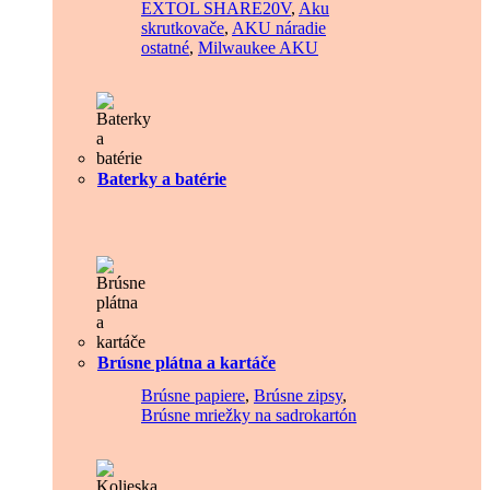
EXTOL SHARE20V
,
Aku
skrutkovače
,
AKU náradie
ostatné
,
Milwaukee AKU
Baterky a batérie
Brúsne plátna a kartáče
Brúsne papiere
,
Brúsne zipsy
,
Brúsne mriežky na sadrokartón