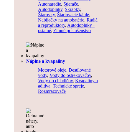
Autonáradie
,
Stierače
,
Autodoplnky
,
Škrabky
,
Žiarovky
,
Štartovacie káble
,
Nabíjačky na autobatérie
,
Rádiá
a reproduktory
,
Autodoplnky -
ostatné
,
Zimné príslušenstvo
Náplne a kvapaliny
Motorové oleje
,
Destilované
vody
,
Vody do ostrekovačov
,
Vody do chladičov
,
Kvapaliny a
aditíva
,
Technické spreje
,
Rozmrazovače