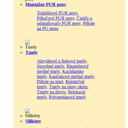
Montážne PUR peny
Trubičkové PUR peny
,
Pištoľové PUR peny
,
Čističe a
odstraňovače PUR peny
,
Pištole
na PU penu
Tmely
Akrylátové a štukové tmely
,
Stavebné tmely
,
Bituménové
strešné tmely
,
Kachliarske
tmely
,
Kaučukové strešné tmely
,
Pištole na tmel
,
Brúsiteľné
tmely
,
Tmely na rámy okien
,
Tmely na drevo
,
Striekacie
tmely
,
Polyuretánové tmely
Silikóny