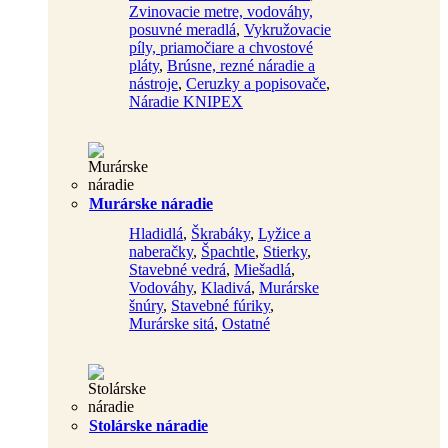
Zvinovacie metre, vodováhy,
posuvné meradlá
,
Vykružovacie
píly, priamočiare a chvostové
pláty
,
Brúsne, rezné náradie a
nástroje
,
Ceruzky a popisovače
,
Náradie KNIPEX
Murárske náradie
Hladidlá
,
Škrabáky
,
Lyžice a
naberačky
,
Špachtle
,
Stierky
,
Stavebné vedrá
,
Miešadlá
,
Vodováhy
,
Kladivá
,
Murárske
šnúry
,
Stavebné fúriky
,
Murárske sitá
,
Ostatné
Stolárske náradie