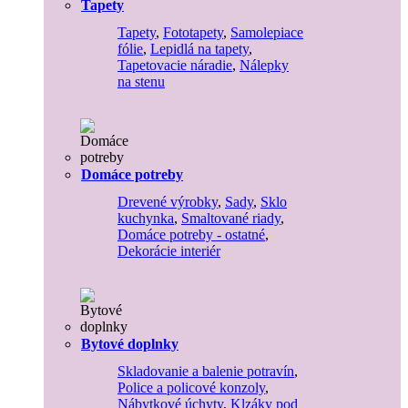
Tapety
Tapety
,
Fototapety
,
Samolepiace
fólie
,
Lepidlá na tapety
,
Tapetovacie náradie
,
Nálepky
na stenu
Domáce potreby
Drevené výrobky
,
Sady
,
Sklo
kuchynka
,
Smaltované riady
,
Domáce potreby - ostatné
,
Dekorácie interiér
Bytové doplnky
Skladovanie a balenie potravín
,
Police a policové konzoly
,
Nábytkové úchyty
,
Klzáky pod