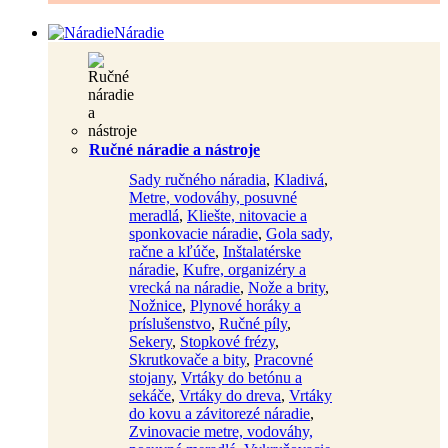
Náradie
Ručné náradie a nástroje
Sady ručného náradia
,
Kladivá
,
Metre, vodováhy, posuvné
meradlá
,
Kliešte, nitovacie a
sponkovacie náradie
,
Gola sady,
račne a kľúče
,
Inštalatérske
náradie
,
Kufre, organizéry a
vrecká na náradie
,
Nože a brity
,
Nožnice
,
Plynové horáky a
príslušenstvo
,
Ručné píly
,
Sekery
,
Stopkové frézy
,
Skrutkovače a bity
,
Pracovné
stojany
,
Vrtáky do betónu a
sekáče
,
Vrtáky do dreva
,
Vrtáky
do kovu a závitorezé náradie
,
Zvinovacie metre, vodováhy,