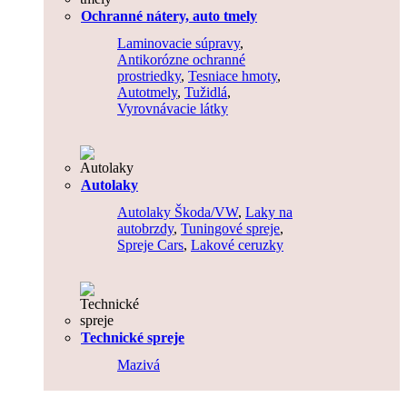
Ochranné nátery, auto tmely
Laminovacie súpravy
,
Antikorózne ochranné
prostriedky
,
Tesniace hmoty
,
Autotmely
,
Tužidlá
,
Vyrovnávacie látky
Autolaky
Autolaky Škoda/VW
,
Laky na
autobrzdy
,
Tuningové spreje
,
Spreje Cars
,
Lakové ceruzky
Technické spreje
Mazivá