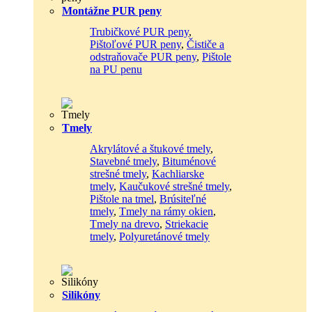
Montážne PUR peny
Trubičkové PUR peny
,
Pištoľové PUR peny
,
Čističe a
odstraňovače PUR peny
,
Pištole
na PU penu
Tmely
Akrylátové a štukové tmely
,
Stavebné tmely
,
Bituménové
strešné tmely
,
Kachliarske
tmely
,
Kaučukové strešné tmely
,
Pištole na tmel
,
Brúsiteľné
tmely
,
Tmely na rámy okien
,
Tmely na drevo
,
Striekacie
tmely
,
Polyuretánové tmely
Silikóny