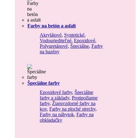
Farby na betón a asfalt
Akrylátové
,
Syntetické
,
Vodouriediteľné
,
Epoxidové
,
Polyuretánové
,
Špeciálne
,
Farby
na bazény
Špeciálne farby
Epoxidové farby
,
Špeciálne
farby a základy
,
Protipožiarne
farby
,
Žiaruvzdorné farby na
kov
,
Farby na ploché strechy
,
Farby na nábytok
,
Farby na
obkladačky