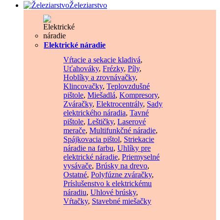
Železiarstvo
Elektrické náradie
Vŕtacie a sekacie kladivá
,
Uťahováky
,
Frézky
,
Píly
,
Hoblíky a zrovnávačky
,
Klincovačky
,
Teplovzdušné
pištole
,
Miešadlá
,
Kompresory
,
Zváračky
,
Elektrocentrály
,
Sady
elektrického náradia
,
Tavné
pištole
,
Leštičky
,
Laserové
merače
,
Multifunkčné náradie
,
Spájkovacia pištol
,
Striekacie
náradie na farbu
,
Uhlíky pre
elektrické náradie
,
Priemyselné
vysávače
,
Brúsky na drevo
,
Ostatné
,
Polyfúzne zváračky
,
Príslušenstvo k elektrickému
náradiu
,
Uhlové brúsky
,
Vŕtačky
,
Stavebné miešačky