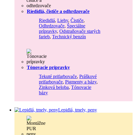
Riedidlá, čističe a odhrdzovače
Riedidlá
,
Liehy
,
Čističe
,
Odhrdzovače
,
Špeciálne
prípravky
,
Odstraňovače starých
farieb
,
Technický benzín
Tónovacie prípravky
Tekuté prifarbovače
,
Práškové
prifarbovače
,
Pigmenty a bázy
,
Zinková beloba
,
Tónovacie
bázy
Lepidlá, tmely, peny