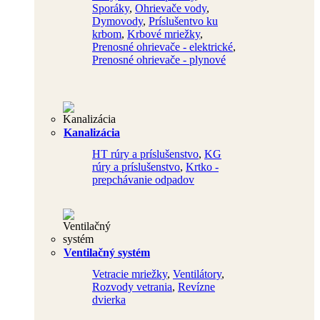
Sporáky
,
Ohrievače vody
,
Dymovody
,
Príslušentvo ku
krbom
,
Krbové mriežky
,
Prenosné ohrievače - elektrické
,
Prenosné ohrievače - plynové
Kanalizácia
HT rúry a príslušenstvo
,
KG
rúry a príslušenstvo
,
Krtko -
prepchávanie odpadov
Ventilačný systém
Vetracie mriežky
,
Ventilátory
,
Rozvody vetrania
,
Revízne
dvierka