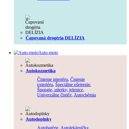
Čapovaná drogéria DELÍZIA
Auto-moto
Autokozmetika
Čistenie interiéru
,
Čistenie
exteriéru
,
Špeciálne ošetrenie
,
Špongie, utierky, jelenice
,
Univerzálne čističe
,
Autochémia
Autodoplnky
Autobatérie
,
Autolekárničky
,