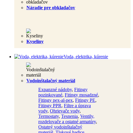
Náradie pre obkladačov
Kyseliny
Voda, elektrika, kúrenie
Vodoinštalačný materiál
Expanzné nádoby
,
Fitingy
pozinkované
,
Fitingy mosadzné
,
Fitingy pex-al-pex
,
Fitingy PE
,
Fitingy PPR
,
Filtre a úprava
vody
,
Ohrievače vody
,
Termostaty
,
Tesnenia
,
Ventily,
rozdelovače a ostatné armatúry
,
Ostatný vodoinštalačný
materiál
,
Tlakové hadice