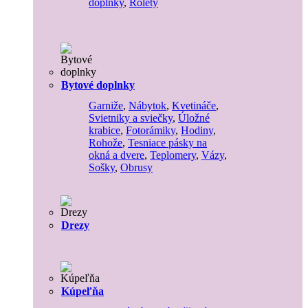
doplnky
,
Rolety
Bytové doplnky
Garniže
,
Nábytok
,
Kvetináče
,
Svietniky a sviečky
,
Úložné
krabice
,
Fotorámiky
,
Hodiny
,
Rohože
,
Tesniace pásky na
okná a dvere
,
Teplomery
,
Vázy
,
Sošky
,
Obrusy
Drezy
Kúpeľňa