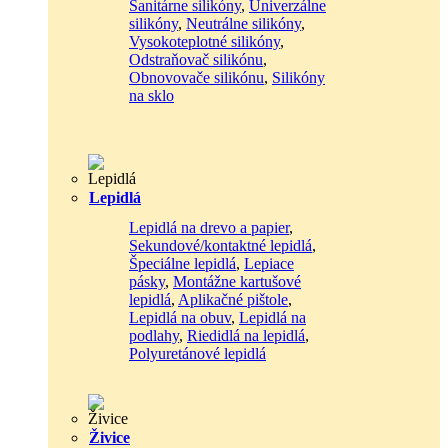
Sanitárne silikóny
,
Univerzálne
silikóny
,
Neutrálne silikóny
,
Vysokoteplotné silikóny
,
Odstraňovač silikónu
,
Obnovovače silikónu
,
Silikóny
na sklo
Lepidlá
Lepidlá na drevo a papier
,
Sekundové/kontaktné lepidlá
,
Špeciálne lepidlá
,
Lepiace
pásky
,
Montážne kartušové
lepidlá
,
Aplikačné pištole
,
Lepidlá na obuv
,
Lepidlá na
podlahy
,
Riedidlá na lepidlá
,
Polyuretánové lepidlá
Živice