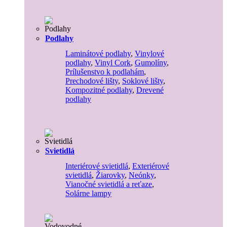
Podlahy
Laminátové podlahy
,
Vinylové
podlahy
,
Vinyl Cork
,
Gumolíny
,
Prílušenstvo k podlahám
,
Prechodové lišty
,
Soklové lišty
,
Kompozitné podlahy
,
Drevené
podlahy
Svietidlá
Interiérové svietidlá
,
Exteriérové
svietidlá
,
Žiarovky
,
Neónky
,
Vianočné svietidlá a reťaze
,
Solárne lampy