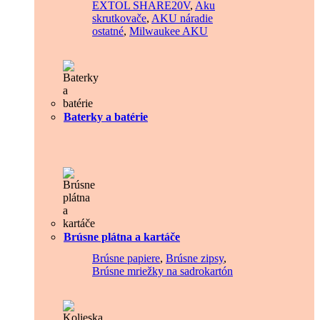
EXTOL SHARE20V
,
Aku
skrutkovače
,
AKU náradie
ostatné
,
Milwaukee AKU
Baterky a batérie
Brúsne plátna a kartáče
Brúsne papiere
,
Brúsne zipsy
,
Brúsne mriežky na sadrokartón