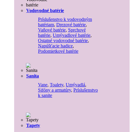
Vodovodné batérie
Príslušenstvo k vodovodným
batériam
,
Drezové batérie
,
Vaňové batérie
,
Sprchové
batérie
,
Umývadlové batérie
,
Ostatné vodovodné batérie
,
Napúšťacie hadice
,
Podomietkové batérie
Sanita
Vane
,
Toalety
,
Umývadlá
,
Sifóny a armatúry
,
Príslušenstvo
k sanite
Tapety