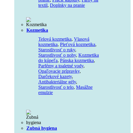
textil
,
Doplnky na pranie
Kozmetika
Telová kozmetika
,
Vlasová
kozmetika
,
Pleťová kozmetika
,
Starostlivosť o ruky
,
Starostlivosť o nohy
,
Kozmetika
do kúpeľa
,
Pánska kozmetika
,
Parfémy a toaletné vody
,
Opaľovacie prípravky
,
Darčekové kazety
,
Antibakteriálne gély
,
Starostlivosť o telo
,
Masážne
emulzie
Zubná hygiena