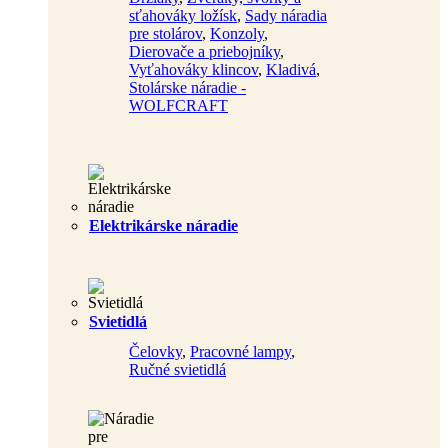
sťahováky ložísk
,
Sady náradia
pre stolárov
,
Konzoly
,
Dierovače a priebojníky
,
Vyťahováky klincov
,
Kladivá
,
Stolárske náradie -
WOLFCRAFT
Elektrikárske náradie
Svietidlá
Čelovky
,
Pracovné lampy
,
Ručné svietidlá