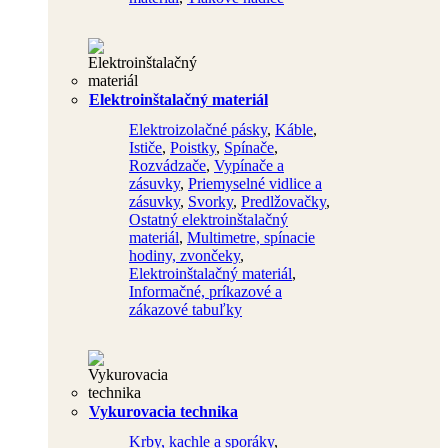
Elektroinštalačný materiál
Elektroizolačné pásky
,
Káble
,
Ističe
,
Poistky
,
Spínače
,
Rozvádzače
,
Vypínače a
zásuvky
,
Priemyselné vidlice a
zásuvky
,
Svorky
,
Predlžovačky
,
Ostatný elektroinštalačný
materiál
,
Multimetre, spínacie
hodiny, zvončeky
,
Elektroinštalačný materiál
,
Informačné, príkazové a
zákazové tabuľky
Vykurovacia technika
Krby, kachle a sporáky
,