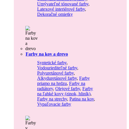
Umývateľné tónované farby
,
Latexové interiérové farby
,
Dekoračné omietky
Farby na kov a drevo
Syntetické farby
,
Vodouriediteľné farby
,
Polyuretánové farby
,
Alkyduretánové farby
,
Farby
priamo na hrdzu
,
Farby na
radiátory
,
Olejové farby
,
Farby
na ľahké kovy (zinok, hliník)
,
Farby na strechy
,
Patina na kov
,
Vypaľovacie farby