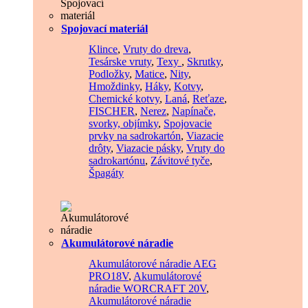
Spojovací materiál
Klince
,
Vruty do dreva
,
Tesárske vruty
,
Texy
,
Skrutky
,
Podložky
,
Matice
,
Nity
,
Hmoždinky
,
Háky
,
Kotvy
,
Chemické kotvy
,
Laná
,
Reťaze
,
FISCHER
,
Nerez
,
Napínače,
svorky, objímky
,
Spojovacie
prvky na sadrokartón
,
Viazacie
drôty
,
Viazacie pásky
,
Vruty do
sadrokartónu
,
Závitové tyče
,
Špagáty
Akumulátorové náradie
Akumulátorové náradie AEG
PRO18V
,
Akumulátorové
náradie WORCRAFT 20V
,
Akumulátorové náradie