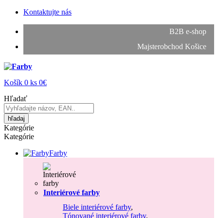
Kontaktujte nás
B2B e-shop
Majsterobchod Košice
Košík
0
ks
0€
Hľadať
hľadaj
Kategórie
Kategórie
Farby
Interiérové farby
Biele interiérové farby
,
Tónované interiérové farby
,