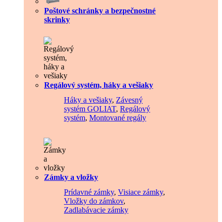
Poštové schránky a bezpečnostné
skrinky
Regálový systém, háky a vešiaky
Háky a vešiaky
,
Závesný
systém GOLIAT
,
Regálový
systém
,
Montované regály
Zámky a vložky
Prídavné zámky
,
Visiace zámky
,
Vložky do zámkov
,
Zadlabávacie zámky