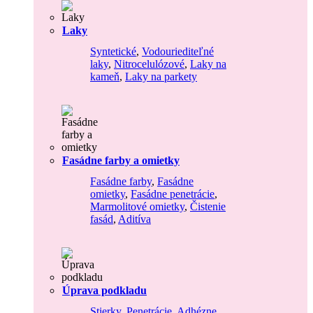
Laky
Syntetické
,
Vodouriediteľné
laky
,
Nitrocelulózové
,
Laky na
kameň
,
Laky na parkety
Fasádne farby a omietky
Fasádne farby
,
Fasádne
omietky
,
Fasádne penetrácie
,
Marmolitové omietky
,
Čistenie
fasád
,
Aditíva
Úprava podkladu
Stierky
,
Penetrácie
,
Adhézne