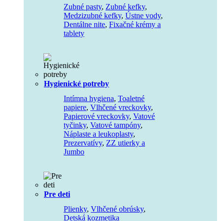
Zubné pasty
,
Zubné kefky
,
Medzizubné kefky
,
Ústne vody
,
Dentálne nite
,
Fixačné krémy a
tablety
Hygienické potreby
Intímna hygiena
,
Toaletné
papiere
,
Vlhčené vreckovky
,
Papierové vreckovky
,
Vatové
tyčinky
,
Vatové tampóny
,
Náplaste a leukoplasty
,
Prezervatívy
,
ZZ utierky a
Jumbo
Pre deti
Plienky
,
Vlhčené obrúsky
,
Detská kozmetika