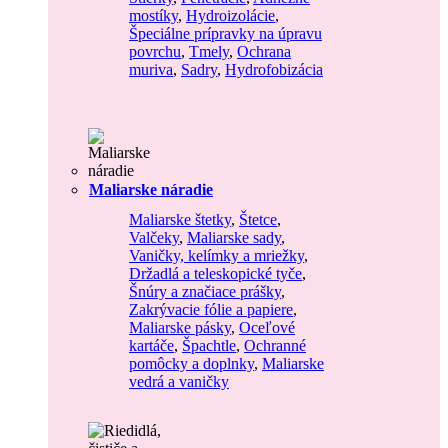
mostíky
,
Hydroizolácie
,
Špeciálne prípravky na úpravu
povrchu
,
Tmely
,
Ochrana
muriva
,
Sadry
,
Hydrofobizácia
Maliarske náradie
Maliarske štetky
,
Štetce
,
Valčeky
,
Maliarske sady
,
Vaničky, kelímky a mriežky
,
Držadlá a teleskopické tyče
,
Šnúry a značiace prášky
,
Zakrývacie fólie a papiere
,
Maliarske pásky
,
Oceľové
kartáče
,
Špachtle
,
Ochranné
pomôcky a doplnky
,
Maliarske
vedrá a vaničky