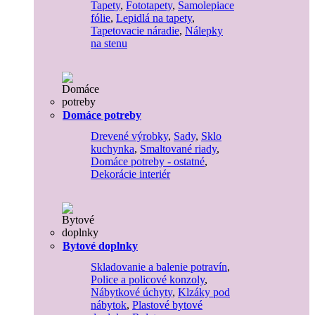
Tapety
,
Fototapety
,
Samolepiace
fólie
,
Lepidlá na tapety
,
Tapetovacie náradie
,
Nálepky
na stenu
Domáce potreby
Drevené výrobky
,
Sady
,
Sklo
kuchynka
,
Smaltované riady
,
Domáce potreby - ostatné
,
Dekorácie interiér
Bytové doplnky
Skladovanie a balenie potravín
,
Police a policové konzoly
,
Nábytkové úchyty
,
Klzáky pod
nábytok
,
Plastové bytové