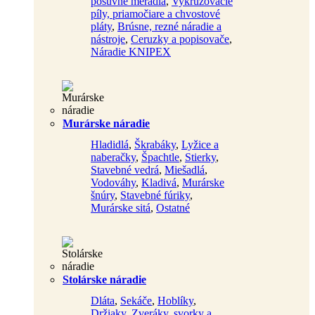
posuvné meradlá
,
Vykružovacie
píly, priamočiare a chvostové
pláty
,
Brúsne, rezné náradie a
nástroje
,
Ceruzky a popisovače
,
Náradie KNIPEX
Murárske náradie
Hladidlá
,
Škrabáky
,
Lyžice a
naberačky
,
Špachtle
,
Stierky
,
Stavebné vedrá
,
Miešadlá
,
Vodováhy
,
Kladivá
,
Murárske
šnúry
,
Stavebné fúriky
,
Murárske sitá
,
Ostatné
Stolárske náradie
Dláta
,
Sekáče
,
Hoblíky
,
Držiaky
,
Zveráky, svorky a