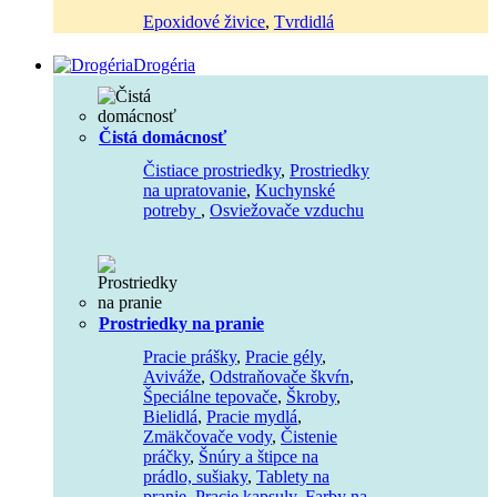
Epoxidové živice
,
Tvrdidlá
Drogéria
Čistá domácnosť
Čistiace prostriedky
,
Prostriedky
na upratovanie
,
Kuchynské
potreby
,
Osviežovače vzduchu
Prostriedky na pranie
Pracie prášky
,
Pracie gély
,
Aviváže
,
Odstraňovače škvŕn
,
Špeciálne tepovače
,
Škroby
,
Bielidlá
,
Pracie mydlá
,
Zmäkčovače vody
,
Čistenie
práčky
,
Šnúry a štipce na
prádlo, sušiaky
,
Tablety na
pranie
,
Pracie kapsuly
,
Farby na