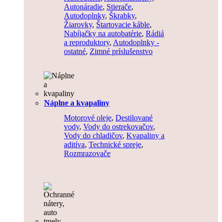
Autonáradie
,
Stierače
,
Autodoplnky
,
Škrabky
,
Žiarovky
,
Štartovacie káble
,
Nabíjačky na autobatérie
,
Rádiá
a reproduktory
,
Autodoplnky -
ostatné
,
Zimné príslušenstvo
Náplne a kvapaliny
Motorové oleje
,
Destilované
vody
,
Vody do ostrekovačov
,
Vody do chladičov
,
Kvapaliny a
aditíva
,
Technické spreje
,
Rozmrazovače