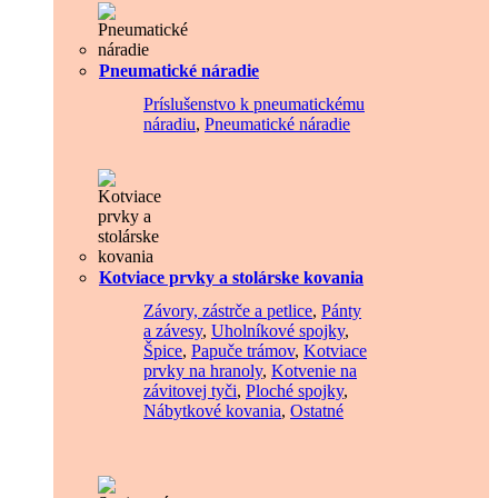
Pneumatické náradie
Príslušenstvo k pneumatickému
náradiu
,
Pneumatické náradie
Kotviace prvky a stolárske kovania
Závory, zástrče a petlice
,
Pánty
a závesy
,
Uholníkové spojky
,
Špice
,
Papuče trámov
,
Kotviace
prvky na hranoly
,
Kotvenie na
závitovej tyči
,
Ploché spojky
,
Nábytkové kovania
,
Ostatné