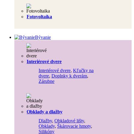
Fotovoltaika
Bývanie
Interiérové dvere
Interiérové dvere
,
Kľučky na
dvere
,
Doplnky k dverám
,
Zárubne
Obklady a dlažby
Dlažby
,
Obkladové lišty
,
Obklady
,
Škárovacie hmoty
,
Silikóny