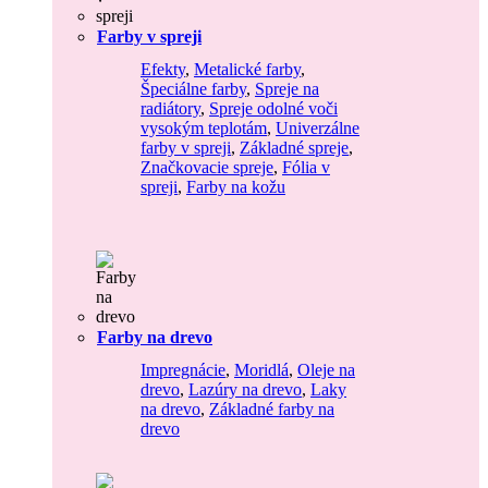
Farby v spreji
Efekty
,
Metalické farby
,
Špeciálne farby
,
Spreje na
radiátory
,
Spreje odolné voči
vysokým teplotám
,
Univerzálne
farby v spreji
,
Základné spreje
,
Značkovacie spreje
,
Fólia v
spreji
,
Farby na kožu
Farby na drevo
Impregnácie
,
Moridlá
,
Oleje na
drevo
,
Lazúry na drevo
,
Laky
na drevo
,
Základné farby na
drevo