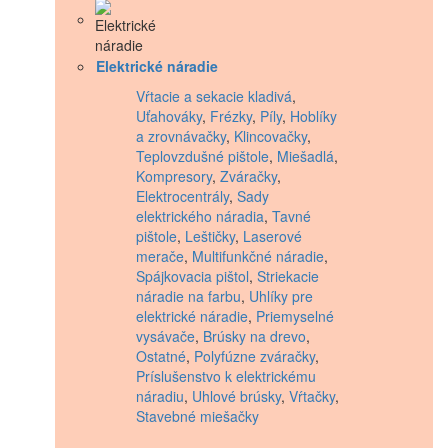
Elektrické náradie
Vŕtacie a sekacie kladivá
,
Uťahováky
,
Frézky
,
Píly
,
Hoblíky
a zrovnávačky
,
Klincovačky
,
Teplovzdušné pištole
,
Miešadlá
,
Kompresory
,
Zváračky
,
Elektrocentrály
,
Sady
elektrického náradia
,
Tavné
pištole
,
Leštičky
,
Laserové
merače
,
Multifunkčné náradie
,
Spájkovacia pištol
,
Striekacie
náradie na farbu
,
Uhlíky pre
elektrické náradie
,
Priemyselné
vysávače
,
Brúsky na drevo
,
Ostatné
,
Polyfúzne zváračky
,
Príslušenstvo k elektrickému
náradiu
,
Uhlové brúsky
,
Vŕtačky
,
Stavebné miešačky