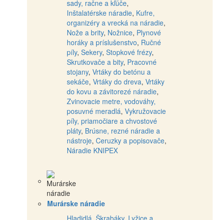
sady, račne a kľúče
,
Inštalatérske náradie
,
Kufre,
organizéry a vrecká na náradie
,
Nože a brity
,
Nožnice
,
Plynové
horáky a príslušenstvo
,
Ručné
píly
,
Sekery
,
Stopkové frézy
,
Skrutkovače a bity
,
Pracovné
stojany
,
Vrtáky do betónu a
sekáče
,
Vrtáky do dreva
,
Vrtáky
do kovu a závitorezé náradie
,
Zvinovacie metre, vodováhy,
posuvné meradlá
,
Vykružovacie
píly, priamočiare a chvostové
pláty
,
Brúsne, rezné náradie a
nástroje
,
Ceruzky a popisovače
,
Náradie KNIPEX
Murárske náradie
Hladidlá
,
Škrabáky
,
Lyžice a