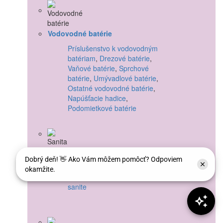
Vodovodné batérie
Príslušenstvo k vodovodným
batériam
,
Drezové batérie
,
Vaňové batérie
,
Sprchové
batérie
,
Umývadlové batérie
,
Ostatné vodovodné batérie
,
Napúšťacie hadice
,
Podomietkové batérie
Sanita
Vane
,
Toalety
,
Umývadlá
,
Sifóny
a armatúry
,
Príslušenstvo k
sanite