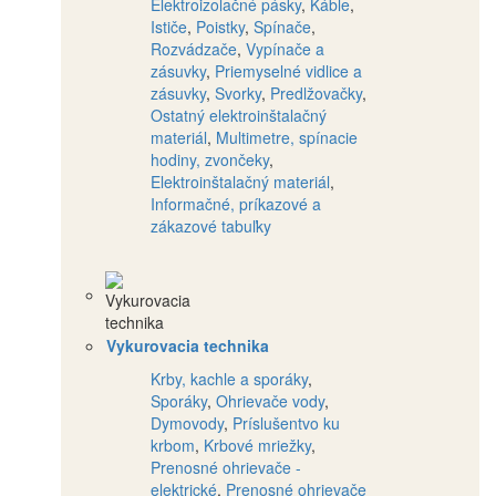
Elektroizolačné pásky
,
Káble
,
Ističe
,
Poistky
,
Spínače
,
Rozvádzače
,
Vypínače a
zásuvky
,
Priemyselné vidlice a
zásuvky
,
Svorky
,
Predlžovačky
,
Ostatný elektroinštalačný
materiál
,
Multimetre, spínacie
hodiny, zvončeky
,
Elektroinštalačný materiál
,
Informačné, príkazové a
zákazové tabuľky
Vykurovacia technika
Krby, kachle a sporáky
,
Sporáky
,
Ohrievače vody
,
Dymovody
,
Príslušentvo ku
krbom
,
Krbové mriežky
,
Prenosné ohrievače -
elektrické
,
Prenosné ohrievače