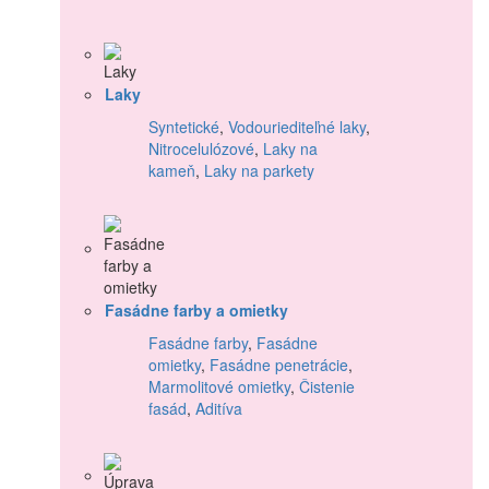
Laky
Syntetické
,
Vodouriediteľné laky
,
Nitrocelulózové
,
Laky na
kameň
,
Laky na parkety
Fasádne farby a omietky
Fasádne farby
,
Fasádne
omietky
,
Fasádne penetrácie
,
Marmolitové omietky
,
Čistenie
fasád
,
Aditíva