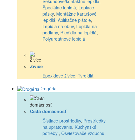
Sekundové/kontaktné lepidlá
,
Špeciálne lepidlá
,
Lepiace
pásky
,
Montážne kartušové
lepidlá
,
Aplikačné pištole
,
Lepidlá na obuv
,
Lepidlá na
podlahy
,
Riedidlá na lepidlá
,
Polyuretánové lepidlá
Živice
Epoxidové živice
,
Tvrdidlá
Drogéria
Čistá domácnosť
Čistiace prostriedky
,
Prostriedky
na upratovanie
,
Kuchynské
potreby
,
Osviežovače vzduchu