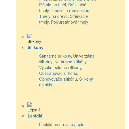
Pištole na tmel
,
Brúsiteľné
tmely
,
Tmely na rámy okien
,
Tmely na drevo
,
Striekacie
tmely
,
Polyuretánové tmely
Silikóny
Sanitárne silikóny
,
Univerzálne
silikóny
,
Neutrálne silikóny
,
Vysokoteplotné silikóny
,
Odstraňovač silikónu
,
Obnovovače silikónu
,
Silikóny
na sklo
Lepidlá
Lepidlá na drevo a papier
,