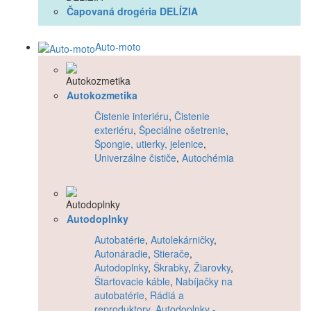
Čapovaná drogéria DELÍZIA
Auto-moto
Autokozmetika
Čistenie interiéru
,
Čistenie
exteriéru
,
Špeciálne ošetrenie
,
Špongie, utierky, jelenice
,
Univerzálne čističe
,
Autochémia
Autodoplnky
Autobatérie
,
Autolekárničky
,
Autonáradie
,
Stierače
,
Autodoplnky
,
Škrabky
,
Žiarovky
,
Štartovacie káble
,
Nabíjačky na
autobatérie
,
Rádiá a
reproduktory
,
Autodoplnky -