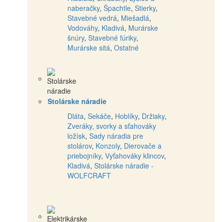
naberačky
,
Špachtle
,
Stierky
,
Stavebné vedrá
,
Miešadlá
,
Vodováhy
,
Kladivá
,
Murárske
šnúry
,
Stavebné fúriky
,
Murárske sitá
,
Ostatné
Stolárske náradie
Dláta
,
Sekáče
,
Hoblíky
,
Držiaky
,
Zveráky, svorky a sťahováky
ložísk
,
Sady náradia pre
stolárov
,
Konzoly
,
Dierovače a
priebojníky
,
Vyťahováky klincov
,
Kladivá
,
Stolárske náradie -
WOLFCRAFT