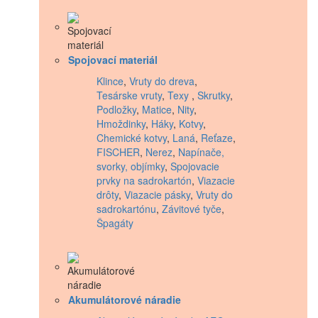
Spojovací materiál
Klince
,
Vruty do dreva
,
Tesárske vruty
,
Texy
,
Skrutky
,
Podložky
,
Matice
,
Nity
,
Hmoždinky
,
Háky
,
Kotvy
,
Chemické kotvy
,
Laná
,
Reťaze
,
FISCHER
,
Nerez
,
Napínače,
svorky, objímky
,
Spojovacie
prvky na sadrokartón
,
Viazacie
drôty
,
Viazacie pásky
,
Vruty do
sadrokartónu
,
Závitové tyče
,
Špagáty
Akumulátorové náradie