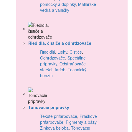
pomôcky a doplnky
,
Maliarske
vedrá a vaničky
Riedidlá, čističe a odhrdzovače
Riedidlá
,
Liehy
,
Čističe
,
Odhrdzovače
,
Špeciálne
prípravky
,
Odstraňovače
starých farieb
,
Technický
benzín
Tónovacie prípravky
Tekuté prifarbovače
,
Práškové
prifarbovače
,
Pigmenty a bázy
,
Zinková beloba
,
Tónovacie