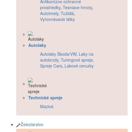
Antikorózne ochranné
prostriedky
,
Tesniace hmoty
,
Autotmely
,
Tužidlá
,
Vyrovnávacie látky
Autolaky
Autolaky Škoda/VW
,
Laky na
autobrzdy
,
Tuningové spreje
,
Spreje Cars
,
Lakové ceruzky
Technické spreje
Mazivá
Železiarstvo