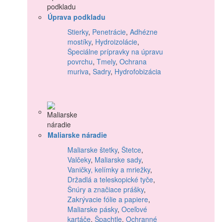
Úprava podkladu
Stierky
,
Penetrácie
,
Adhézne
mostíky
,
Hydroizolácie
,
Špeciálne prípravky na úpravu
povrchu
,
Tmely
,
Ochrana
muriva
,
Sadry
,
Hydrofobizácia
Maliarske náradie
Maliarske štetky
,
Štetce
,
Valčeky
,
Maliarske sady
,
Vaničky, kelímky a mriežky
,
Držadlá a teleskopické tyče
,
Šnúry a značiace prášky
,
Zakrývacie fólie a papiere
,
Maliarske pásky
,
Oceľové
kartáče
,
Špachtle
,
Ochranné