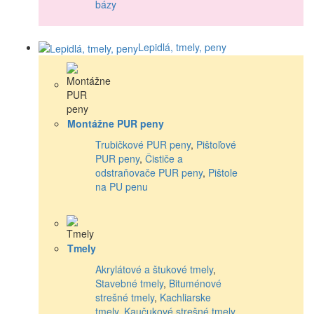
bázy
Lepidlá, tmely, peny
Montážne PUR peny
Trubičkové PUR peny
,
Pištoľové
PUR peny
,
Čističe a
odstraňovače PUR peny
,
Pištole
na PU penu
Tmely
Akrylátové a štukové tmely
,
Stavebné tmely
,
Bituménové
strešné tmely
,
Kachliarske
tmely
,
Kaučukové strešné tmely
,