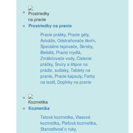
Prostriedky na pranie
Pracie prášky
,
Pracie gély
,
Aviváže
,
Odstraňovače škvŕn
,
Špeciálne tepovače
,
Škroby
,
Bielidlá
,
Pracie mydlá
,
Zmäkčovače vody
,
Čistenie
práčky
,
Šnúry a štipce na
prádlo, sušiaky
,
Tablety na
pranie
,
Pracie kapsuly
,
Farby
na textil
,
Doplnky na pranie
Kozmetika
Telová kozmetika
,
Vlasová
kozmetika
,
Pleťová kozmetika
,
Starostlivosť o ruky
,