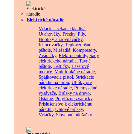
Elektrické náradie
Vŕtacie a sekacie kladivá
,
Uťahováky
,
Frézky
,
Píly
,
Hoblíky a zrovnávačky
,
Klincovačky
,
Teplovzdušné
pištole
,
Miešadlá
,
Kompresory
,
Zváračky
,
Elektrocentrály
,
Sady
elektrického náradia
,
Tavné
pištole
,
Leštičky
,
Laserové
merače
,
Multifunkčné náradie
,
Spájkovacia pištol
,
Striekacie
náradie na farbu
,
Uhlíky pre
elektrické náradie
,
Priemyselné
vysávače
,
Brúsky na drevo
,
Ostatné
,
Polyfúzne zváračky
,
Príslušenstvo k elektrickému
náradiu
,
Uhlové brúsky
,
Vŕtačky
,
Stavebné miešačky