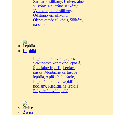
Sanitárne silikóny
,
Univerzálne
silikóny
,
Neutrálne silikóny
,
Vysokoteplotné silikóny
,
Odstraňovač silikónu
,
Obnovovače silikónu
,
Silikóny
na sklo
Lepidlá
Lepidlá na drevo a papier
,
Sekundové/kontaktné lepidlá
,
Špeciálne lepidlá
,
Lepiace
pásky
,
Montážne kartušové
lepidlá
,
Aplikačné pištole
,
Lepidlá na obuv
,
Lepidlá na
podlahy
,
Riedidlá na lepidlá
,
Polyuretánové lepidlá
Živice