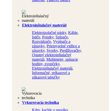
Elektroinštalačný materiál
Elektroizolačné pásky
,
Káble
,
Ističe
,
Poistky
,
Spínače
,
Rozvádzače
,
Vypínače a
zásuvky
,
Priemyselné vidlice a
zásuvky
,
Svorky
,
Predlžovačky
,
Ostatný elektroinštalačný
materiál
,
Multimetre, spínacie
hodiny, zvončeky
,
Elektroinštalačný materiál
,
Informačné, príkazové a
zákazové tabuľky
Vykurovacia technika
Krby, kachle a sporáky
,