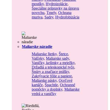
mostíky
,
Hydroizolácie
,
Špeciálne prípravky na úpravu
povrchu
,
Tmely
,
Ochrana
muriva
,
Sadry
,
Hydrofobizácia
Maliarske náradie
Maliarske štetky
,
Štetce
,
Valčeky
,
Maliarske sady
,
Vaničky, kelímky a mriežky
,
Držadlá a teleskopické tyče
,
Šnúry a značiace prášky
,
Zakrývacie fólie a papiere
,
Maliarske pásky
,
Oceľové
kartáče
,
Špachtle
,
Ochranné
pomôcky a doplnky
,
Maliarske
vedrá a vaničky