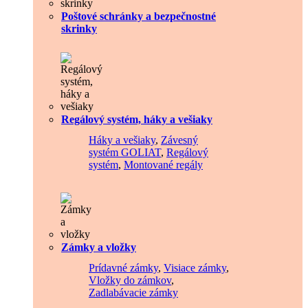
Poštové schránky a bezpečnostné
skrinky
Regálový systém, háky a vešiaky
Háky a vešiaky
,
Závesný
systém GOLIAT
,
Regálový
systém
,
Montované regály
Zámky a vložky
Prídavné zámky
,
Visiace zámky
,
Vložky do zámkov
,
Zadlabávacie zámky