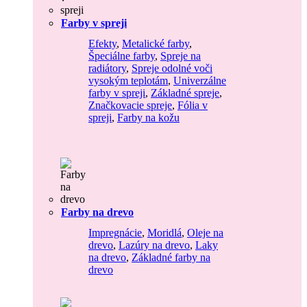
Farby v spreji
Efekty
,
Metalické farby
,
Špeciálne farby
,
Spreje na
radiátory
,
Spreje odolné voči
vysokým teplotám
,
Univerzálne
farby v spreji
,
Základné spreje
,
Značkovacie spreje
,
Fólia v
spreji
,
Farby na kožu
Farby na drevo
Impregnácie
,
Moridlá
,
Oleje na
drevo
,
Lazúry na drevo
,
Laky
na drevo
,
Základné farby na
drevo