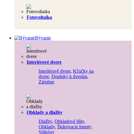
Fotovoltaika
Bývanie
Interiérové dvere
Interiérové dvere
,
Kľučky na
dvere
,
Doplnky k dverám
,
Zárubne
Obklady a dlažby
Dlažby
,
Obkladové lišty
,
Obklady
,
Škárovacie hmoty
,
Silikóny