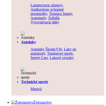
Laminovacie súpravy
,
Antikorózne ochranné
prostriedky
,
Tesniace hmoty
,
Autotmely
,
Tužidlá
,
Vyrovnávacie látky
Autolaky
Autolaky Škoda/VW
,
Laky na
autobrzdy
,
Tuningové spreje
,
Spreje Cars
,
Lakové ceruzky
Technické spreje
Mazivá
Železiarstvo