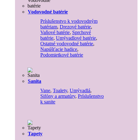
Vodovodné batérie
Príslušenstvo k vodovodným
batériam
,
Drezové batérie
,
Vaňové batérie
,
Sprchové
batérie
,
Umývadlové batérie
,
Ostatné vodovodné batérie
,
Napúšťacie hadice
,
Podomietkové batérie
Sanita
Vane
,
Toalety
,
Umývadlá
,
Sifóny a armatúry
,
Príslušenstvo
k sanite
Tapety