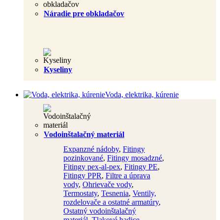
Náradie pre obkladačov
Kyseliny
Voda, elektrika, kúrenie
Vodoinštalačný materiál
Expanzné nádoby
,
Fitingy
pozinkované
,
Fitingy mosadzné
,
Fitingy pex-al-pex
,
Fitingy PE
,
Fitingy PPR
,
Filtre a úprava
vody
,
Ohrievače vody
,
Termostaty
,
Tesnenia
,
Ventily,
rozdelovače a ostatné armatúry
,
Ostatný vodoinštalačný
materiál
,
Tlakové hadice