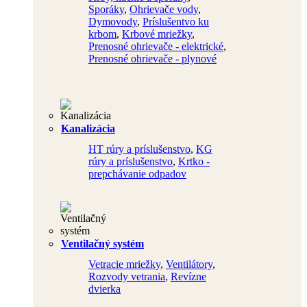
Sporáky
,
Ohrievače vody
,
Dymovody
,
Príslušentvo ku
krbom
,
Krbové mriežky
,
Prenosné ohrievače - elektrické
,
Prenosné ohrievače - plynové
Kanalizácia
HT rúry a príslušenstvo
,
KG
rúry a príslušenstvo
,
Krtko -
prepchávanie odpadov
Ventilačný systém
Vetracie mriežky
,
Ventilátory
,
Rozvody vetrania
,
Revízne
dvierka