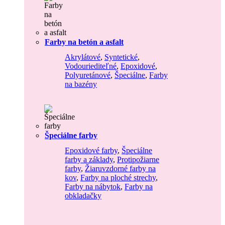
Farby na betón a asfalt
Akrylátové
,
Syntetické
,
Vodouriediteľné
,
Epoxidové
,
Polyuretánové
,
Špeciálne
,
Farby
na bazény
Špeciálne farby
Epoxidové farby
,
Špeciálne
farby a základy
,
Protipožiarne
farby
,
Žiaruvzdorné farby na
kov
,
Farby na ploché strechy
,
Farby na nábytok
,
Farby na
obkladačky