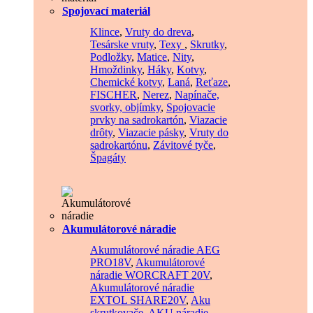
Spojovací materiál
Klince
,
Vruty do dreva
,
Tesárske vruty
,
Texy
,
Skrutky
,
Podložky
,
Matice
,
Nity
,
Hmoždinky
,
Háky
,
Kotvy
,
Chemické kotvy
,
Laná
,
Reťaze
,
FISCHER
,
Nerez
,
Napínače,
svorky, objímky
,
Spojovacie
prvky na sadrokartón
,
Viazacie
drôty
,
Viazacie pásky
,
Vruty do
sadrokartónu
,
Závitové tyče
,
Špagáty
Akumulátorové náradie
Akumulátorové náradie AEG
PRO18V
,
Akumulátorové
náradie WORCRAFT 20V
,
Akumulátorové náradie
EXTOL SHARE20V
,
Aku
skrutkovače
,
AKU náradie