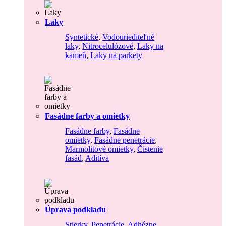
Laky
Syntetické
,
Vodouriediteľné
laky
,
Nitrocelulózové
,
Laky na
kameň
,
Laky na parkety
Fasádne farby a omietky
Fasádne farby
,
Fasádne
omietky
,
Fasádne penetrácie
,
Marmolitové omietky
,
Čistenie
fasád
,
Aditíva
Úprava podkladu
Stierky
,
Penetrácie
,
Adhézne