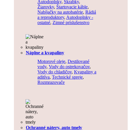
Autodoplnky
,
Škrabky
,
Žiarovky
,
Štartovacie káble
,
Nabíjačky na autobatérie
,
Rádiá
a reproduktory
,
Autodoplnky -
ostatné
,
Zimné príslušenstvo
Náplne a kvapaliny
Motorové oleje
,
Destilované
vody
,
Vody do ostrekovačov
,
Vody do chladičov
,
Kvapaliny a
aditíva
,
Technické spreje
,
Rozmrazovače
Ochranné nátery, auto tmely