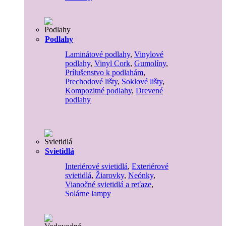
Podlahy
Laminátové podlahy
,
Vinylové
podlahy
,
Vinyl Cork
,
Gumolíny
,
Prílušenstvo k podlahám
,
Prechodové lišty
,
Soklové lišty
,
Kompozitné podlahy
,
Drevené
podlahy
Svietidlá
Interiérové svietidlá
,
Exteriérové
svietidlá
,
Žiarovky
,
Neónky
,
Vianočné svietidlá a reťaze
,
Solárne lampy