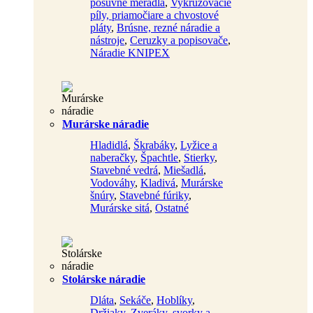
posuvné meradlá
,
Vykružovacie
píly, priamočiare a chvostové
pláty
,
Brúsne, rezné náradie a
nástroje
,
Ceruzky a popisovače
,
Náradie KNIPEX
Murárske náradie
Hladidlá
,
Škrabáky
,
Lyžice a
naberačky
,
Špachtle
,
Stierky
,
Stavebné vedrá
,
Miešadlá
,
Vodováhy
,
Kladivá
,
Murárske
šnúry
,
Stavebné fúriky
,
Murárske sitá
,
Ostatné
Stolárske náradie
Dláta
,
Sekáče
,
Hoblíky
,
Držiaky
,
Zveráky, svorky a