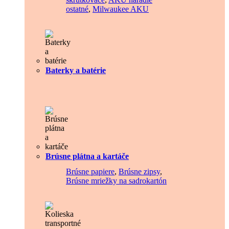
ostatné
,
Milwaukee AKU
Baterky a batérie
Brúsne plátna a kartáče
Brúsne papiere
,
Brúsne zipsy
,
Brúsne mriežky na sadrokartón