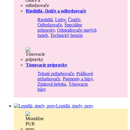
Riedidlá, čističe a odhrdzovače
Riedidlá
,
Liehy
,
Čističe
,
Odhrdzovače
,
Špeciálne
prípravky
,
Odstraňovače starých
farieb
,
Technický benzín
Tónovacie prípravky
Tekuté prifarbovače
,
Práškové
prifarbovače
,
Pigmenty a bázy
,
Zinková beloba
,
Tónovacie
bázy
Lepidlá, tmely, peny