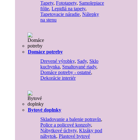
Tapety
,
Fototapety
,
Samolepiace
fólie
,
Lepidlá na tapety
,
Tapetovacie náradie
,
Nálepky
na stenu
Domáce potreby
Drevené výrobky
,
Sady
,
Sklo
kuchynka
,
Smaltované riady
,
Domáce potreby - ostatné
,
Dekorácie interiér
Bytové doplnky
Skladovanie a balenie potravín
,
Police a policové konzoly
,
Nábytkové úchyty
,
Klzáky pod
nábytok
,
Plastové bytové