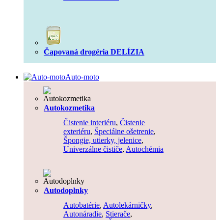
Čapovaná drogéria DELÍZIA
Auto-moto
Autokozmetika
Čistenie interiéru
,
Čistenie
exteriéru
,
Špeciálne ošetrenie
,
Špongie, utierky, jelenice
,
Univerzálne čističe
,
Autochémia
Autodoplnky
Autobatérie
,
Autolekárničky
,
Autonáradie
,
Stierače
,