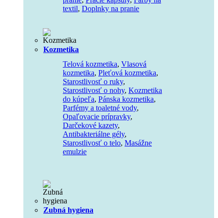
textil
,
Doplnky na pranie
Kozmetika
Telová kozmetika
,
Vlasová
kozmetika
,
Pleťová kozmetika
,
Starostlivosť o ruky
,
Starostlivosť o nohy
,
Kozmetika
do kúpeľa
,
Pánska kozmetika
,
Parfémy a toaletné vody
,
Opaľovacie prípravky
,
Darčekové kazety
,
Antibakteriálne gély
,
Starostlivosť o telo
,
Masážne
emulzie
Zubná hygiena