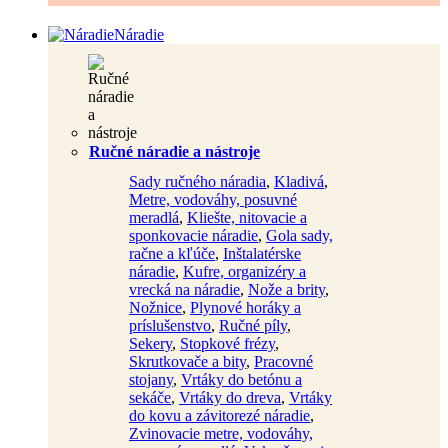
Náradie
Ručné náradie a nástroje
Sady ručného náradia
,
Kladivá
,
Metre, vodováhy, posuvné
meradlá
,
Kliešte, nitovacie a
sponkovacie náradie
,
Gola sady,
račne a kľúče
,
Inštalatérske
náradie
,
Kufre, organizéry a
vrecká na náradie
,
Nože a brity
,
Nožnice
,
Plynové horáky a
príslušenstvo
,
Ručné píly
,
Sekery
,
Stopkové frézy
,
Skrutkovače a bity
,
Pracovné
stojany
,
Vrtáky do betónu a
sekáče
,
Vrtáky do dreva
,
Vrtáky
do kovu a závitorezé náradie
,
Zvinovacie metre, vodováhy,