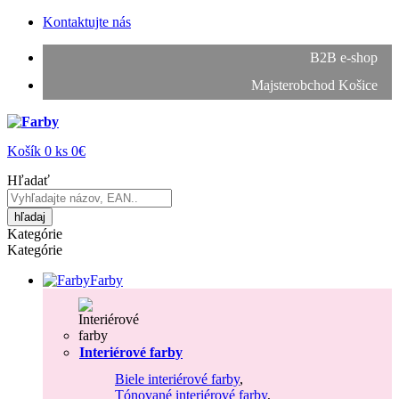
Kontaktujte nás
B2B e-shop
Majsterobchod Košice
Košík
0
ks
0€
Hľadať
hľadaj
Kategórie
Kategórie
Farby
Interiérové farby
Biele interiérové farby
,
Tónované interiérové farby
,