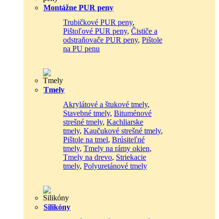
Montážne PUR peny
Trubičkové PUR peny
,
Pištoľové PUR peny
,
Čističe a
odstraňovače PUR peny
,
Pištole
na PU penu
Tmely
Akrylátové a štukové tmely
,
Stavebné tmely
,
Bituménové
strešné tmely
,
Kachliarske
tmely
,
Kaučukové strešné tmely
,
Pištole na tmel
,
Brúsiteľné
tmely
,
Tmely na rámy okien
,
Tmely na drevo
,
Striekacie
tmely
,
Polyuretánové tmely
Silikóny