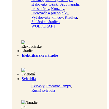
sťahováky ložísk
,
Sady náradia
pre stolárov
,
Konzoly
,
Dierovače a priebojníky
,
Vyťahováky klincov
,
Kladivá
,
Stolárske náradie -
WOLFCRAFT
Elektrikárske náradie
Svietidlá
Čelovky
,
Pracovné lampy
,
Ručné svietidlá