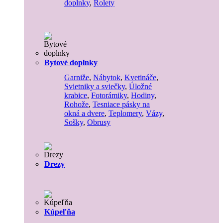
doplnky
,
Rolety
Bytové doplnky
Garniže
,
Nábytok
,
Kvetináče
,
Svietniky a sviečky
,
Úložné
krabice
,
Fotorámiky
,
Hodiny
,
Rohože
,
Tesniace pásky na
okná a dvere
,
Teplomery
,
Vázy
,
Sošky
,
Obrusy
Drezy
Kúpeľňa