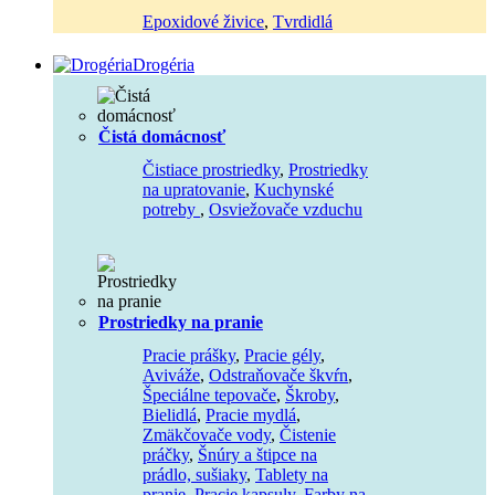
Epoxidové živice
,
Tvrdidlá
Drogéria
Čistá domácnosť
Čistiace prostriedky
,
Prostriedky
na upratovanie
,
Kuchynské
potreby
,
Osviežovače vzduchu
Prostriedky na pranie
Pracie prášky
,
Pracie gély
,
Aviváže
,
Odstraňovače škvŕn
,
Špeciálne tepovače
,
Škroby
,
Bielidlá
,
Pracie mydlá
,
Zmäkčovače vody
,
Čistenie
práčky
,
Šnúry a štipce na
prádlo, sušiaky
,
Tablety na
pranie
,
Pracie kapsuly
,
Farby na