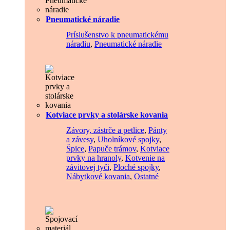
Pneumatické náradie
Príslušenstvo k pneumatickému
náradiu
,
Pneumatické náradie
Kotviace prvky a stolárske kovania
Závory, zástrče a petlice
,
Pánty
a závesy
,
Uholníkové spojky
,
Špice
,
Papuče trámov
,
Kotviace
prvky na hranoly
,
Kotvenie na
závitovej tyči
,
Ploché spojky
,
Nábytkové kovania
,
Ostatné