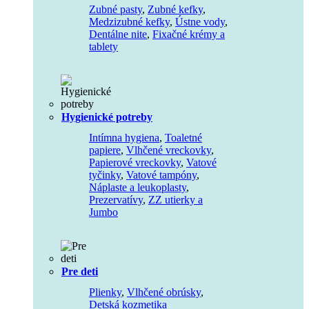
Zubné pasty
,
Zubné kefky
,
Medzizubné kefky
,
Ústne vody
,
Dentálne nite
,
Fixačné krémy a
tablety
Hygienické potreby
Intímna hygiena
,
Toaletné
papiere
,
Vlhčené vreckovky
,
Papierové vreckovky
,
Vatové
tyčinky
,
Vatové tampóny
,
Náplaste a leukoplasty
,
Prezervatívy
,
ZZ utierky a
Jumbo
Pre deti
Plienky
,
Vlhčené obrúsky
,
Detská kozmetika