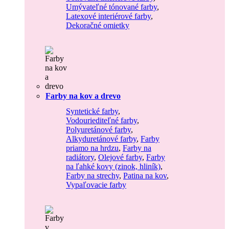
Umývateľné tónované farby
,
Latexové interiérové farby
,
Dekoračné omietky
Farby na kov a drevo
Syntetické farby
,
Vodouriediteľné farby
,
Polyuretánové farby
,
Alkyduretánové farby
,
Farby
priamo na hrdzu
,
Farby na
radiátory
,
Olejové farby
,
Farby
na ľahké kovy (zinok, hliník)
,
Farby na strechy
,
Patina na kov
,
Vypaľovacie farby