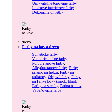
Umývateľné tónované farby
,
Latexové interiérové farby
,
Dekoračné omietky
Farby na kov a drevo
Syntetické farby
,
Vodouriediteľné farby
,
Polyuretánové farby
,
Alkyduretánové farby
,
Farby
priamo na hrdzu
,
Farby na
radiátory
,
Olejové farby
,
Farby
na ľahké kovy (zinok, hliník)
,
Farby na strechy
,
Patina na kov
,
Vypaľovacie farby