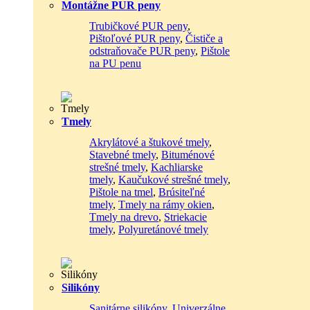
Montážne PUR peny
Trubičkové PUR peny
,
Pištoľové PUR peny
,
Čističe a
odstraňovače PUR peny
,
Pištole
na PU penu
Tmely
Akrylátové a štukové tmely
,
Stavebné tmely
,
Bituménové
strešné tmely
,
Kachliarske
tmely
,
Kaučukové strešné tmely
,
Pištole na tmel
,
Brúsiteľné
tmely
,
Tmely na rámy okien
,
Tmely na drevo
,
Striekacie
tmely
,
Polyuretánové tmely
Silikóny
Sanitárne silikóny
,
Univerzálne