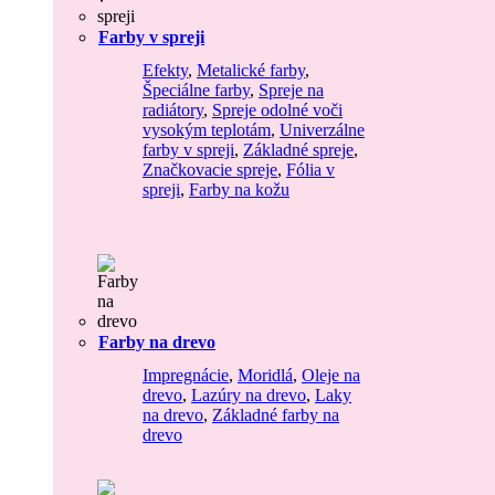
Farby v spreji
Efekty
,
Metalické farby
,
Špeciálne farby
,
Spreje na
radiátory
,
Spreje odolné voči
vysokým teplotám
,
Univerzálne
farby v spreji
,
Základné spreje
,
Značkovacie spreje
,
Fólia v
spreji
,
Farby na kožu
Farby na drevo
Impregnácie
,
Moridlá
,
Oleje na
drevo
,
Lazúry na drevo
,
Laky
na drevo
,
Základné farby na
drevo