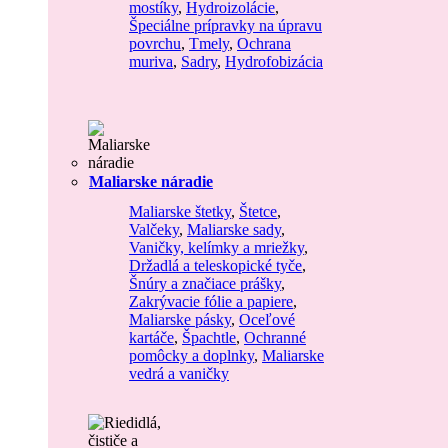
mostíky
,
Hydroizolácie
,
Špeciálne prípravky na úpravu
povrchu
,
Tmely
,
Ochrana
muriva
,
Sadry
,
Hydrofobizácia
Maliarske náradie
Maliarske štetky
,
Štetce
,
Valčeky
,
Maliarske sady
,
Vaničky, kelímky a mriežky
,
Držadlá a teleskopické tyče
,
Šnúry a značiace prášky
,
Zakrývacie fólie a papiere
,
Maliarske pásky
,
Oceľové
kartáče
,
Špachtle
,
Ochranné
pomôcky a doplnky
,
Maliarske
vedrá a vaničky