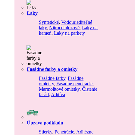
Laky
Syntetické
,
Vodouriediteľné
laky
,
Nitrocelulózové
,
Laky na
kameň
,
Laky na parkety
Fasádne farby a omietky
Fasádne farby
,
Fasádne
omietky
,
Fasádne penetrácie
,
Marmolitové omietky
,
Čistenie
fasád
,
Aditíva
Úprava podkladu
Stierky
,
Penetrácie
,
Adhézne