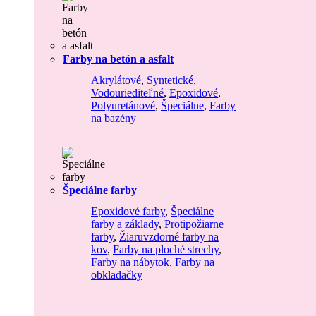
Farby na betón a asfalt
Akrylátové
,
Syntetické
,
Vodouriediteľné
,
Epoxidové
,
Polyuretánové
,
Špeciálne
,
Farby
na bazény
Špeciálne farby
Epoxidové farby
,
Špeciálne
farby a základy
,
Protipožiarne
farby
,
Žiaruvzdorné farby na
kov
,
Farby na ploché strechy
,
Farby na nábytok
,
Farby na
obkladačky