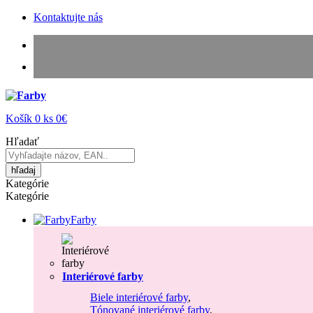
Kontaktujte nás
Košík
0
ks
0€
Hľadať
hľadaj
Kategórie
Kategórie
Farby
Interiérové farby
Biele interiérové farby
,
Tónované interiérové farby
,