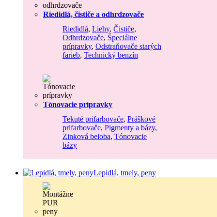
Riedidlá, čističe a odhrdzovače
Riedidlá
,
Liehy
,
Čističe
,
Odhrdzovače
,
Špeciálne
prípravky
,
Odstraňovače starých
farieb
,
Technický benzín
Tónovacie prípravky
Tekuté prifarbovače
,
Práškové
prifarbovače
,
Pigmenty a bázy
,
Zinková beloba
,
Tónovacie
bázy
Lepidlá, tmely, peny