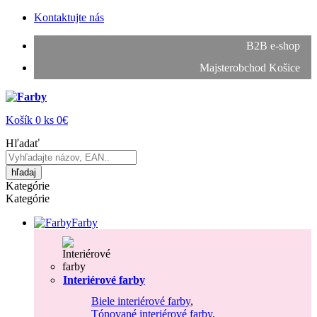
Kontaktujte nás
B2B e-shop
Majsterobchod Košice
Košík
0
ks
0€
Hľadať
hľadaj
Kategórie
Kategórie
Farby
Interiérové farby
Biele interiérové farby
,
Tónované interiérové farby
,