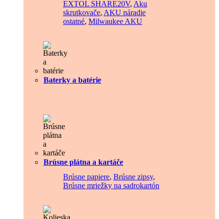
EXTOL SHARE20V
,
Aku
skrutkovače
,
AKU náradie
ostatné
,
Milwaukee AKU
Baterky a batérie
Brúsne plátna a kartáče
Brúsne papiere
,
Brúsne zipsy
,
Brúsne mriežky na sadrokartón