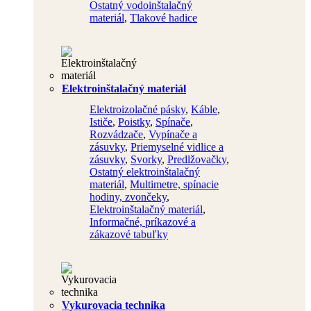
Ostatný vodoinštalačný
materiál
,
Tlakové hadice
Elektroinštalačný materiál
Elektroizolačné pásky
,
Káble
,
Ističe
,
Poistky
,
Spínače
,
Rozvádzače
,
Vypínače a
zásuvky
,
Priemyselné vidlice a
zásuvky
,
Svorky
,
Predlžovačky
,
Ostatný elektroinštalačný
materiál
,
Multimetre, spínacie
hodiny, zvončeky
,
Elektroinštalačný materiál
,
Informačné, príkazové a
zákazové tabuľky
Vykurovacia technika