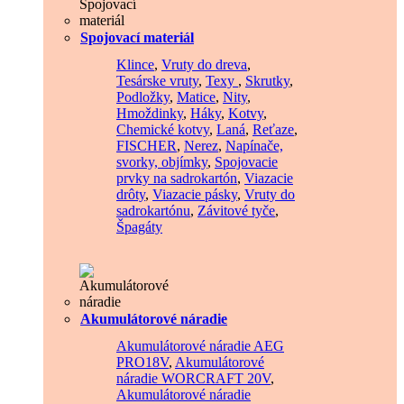
Spojovací materiál
Klince
,
Vruty do dreva
,
Tesárske vruty
,
Texy
,
Skrutky
,
Podložky
,
Matice
,
Nity
,
Hmoždinky
,
Háky
,
Kotvy
,
Chemické kotvy
,
Laná
,
Reťaze
,
FISCHER
,
Nerez
,
Napínače,
svorky, objímky
,
Spojovacie
prvky na sadrokartón
,
Viazacie
drôty
,
Viazacie pásky
,
Vruty do
sadrokartónu
,
Závitové tyče
,
Špagáty
Akumulátorové náradie
Akumulátorové náradie AEG
PRO18V
,
Akumulátorové
náradie WORCRAFT 20V
,
Akumulátorové náradie