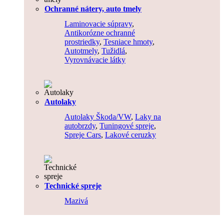
Ochranné nátery, auto tmely
Laminovacie súpravy
,
Antikorózne ochranné
prostriedky
,
Tesniace hmoty
,
Autotmely
,
Tužidlá
,
Vyrovnávacie látky
Autolaky
Autolaky Škoda/VW
,
Laky na
autobrzdy
,
Tuningové spreje
,
Spreje Cars
,
Lakové ceruzky
Technické spreje
Mazivá