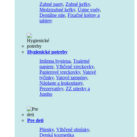
Zubné pasty
,
Zubné kefky
,
Medzizubné kefky
,
Ústne vody
,
Dentálne nite
,
Fixačné krémy a
tablety
Hygienické potreby
Intímna hygiena
,
Toaletné
papiere
,
Vlhčené vreckovky
,
Papierové vreckovky
,
Vatové
tyčinky
,
Vatové tampóny
,
Náplaste a leukoplasty
,
Prezervatívy
,
ZZ utierky a
Jumbo
Pre deti
Plienky
,
Vlhčené obrúsky
,
Detská kozmetika