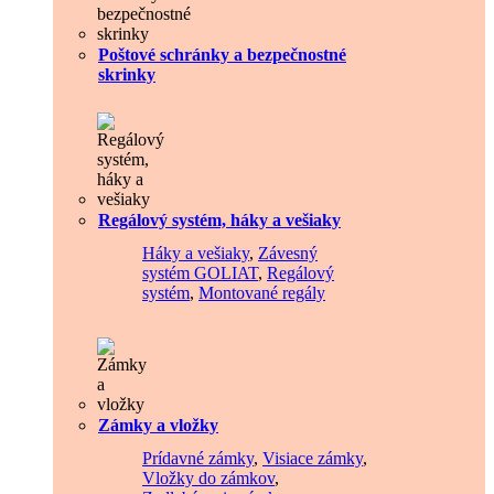
Poštové schránky a bezpečnostné
skrinky
Regálový systém, háky a vešiaky
Háky a vešiaky
,
Závesný
systém GOLIAT
,
Regálový
systém
,
Montované regály
Zámky a vložky
Prídavné zámky
,
Visiace zámky
,
Vložky do zámkov
,