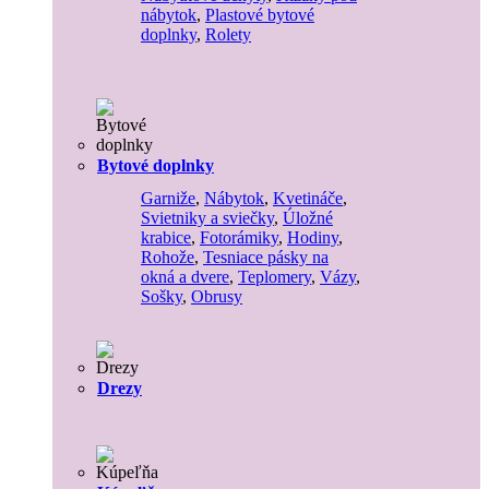
nábytok
,
Plastové bytové
doplnky
,
Rolety
Bytové doplnky
Garniže
,
Nábytok
,
Kvetináče
,
Svietniky a sviečky
,
Úložné
krabice
,
Fotorámiky
,
Hodiny
,
Rohože
,
Tesniace pásky na
okná a dvere
,
Teplomery
,
Vázy
,
Sošky
,
Obrusy
Drezy