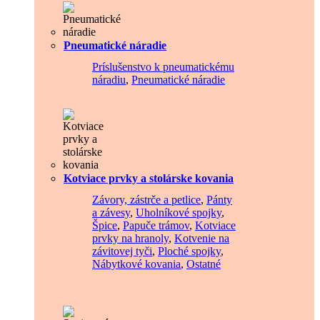
Pneumatické náradie
Príslušenstvo k pneumatickému
náradiu
,
Pneumatické náradie
Kotviace prvky a stolárske kovania
Závory, zástrče a petlice
,
Pánty
a závesy
,
Uholníkové spojky
,
Špice
,
Papuče trámov
,
Kotviace
prvky na hranoly
,
Kotvenie na
závitovej tyči
,
Ploché spojky
,
Nábytkové kovania
,
Ostatné