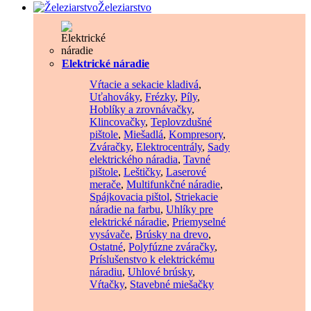
Železiarstvo
Elektrické náradie
Vŕtacie a sekacie kladivá
,
Uťahováky
,
Frézky
,
Píly
,
Hoblíky a zrovnávačky
,
Klincovačky
,
Teplovzdušné
pištole
,
Miešadlá
,
Kompresory
,
Zváračky
,
Elektrocentrály
,
Sady
elektrického náradia
,
Tavné
pištole
,
Leštičky
,
Laserové
merače
,
Multifunkčné náradie
,
Spájkovacia pištol
,
Striekacie
náradie na farbu
,
Uhlíky pre
elektrické náradie
,
Priemyselné
vysávače
,
Brúsky na drevo
,
Ostatné
,
Polyfúzne zváračky
,
Príslušenstvo k elektrickému
náradiu
,
Uhlové brúsky
,
Vŕtačky
,
Stavebné miešačky