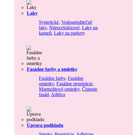
Laky
Syntetické
,
Vodouriediteľné
laky
,
Nitrocelulózové
,
Laky na
kameň
,
Laky na parkety
Fasádne farby a omietky
Fasádne farby
,
Fasádne
omietky
,
Fasádne penetrácie
,
Marmolitové omietky
,
Čistenie
fasád
,
Aditíva
Úprava podkladu
Stierky
,
Penetrácie
,
Adhézne