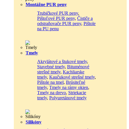
Montážne PUR peny
Trubičkové PUR peny
,
Pištoľové PUR peny
,
Čističe a
odstraňovače PUR peny
,
Pištole
na PU penu
Tmely
Akrylátové a štukové tmely
,
Stavebné tmely
,
Bituménové
strešné tmely
,
Kachliarske
tmely
,
Kaučukové strešné tmely
,
Pištole na tmel
,
Brúsiteľné
tmely
,
Tmely na rámy okien
,
Tmely na drevo
,
Striekacie
tmely
,
Polyuretánové tmely
Silikóny