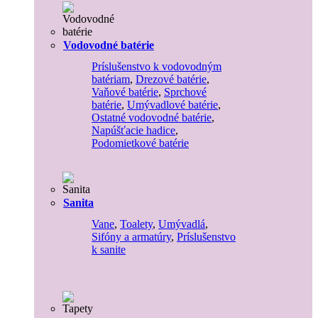
Vodovodné batérie
Príslušenstvo k vodovodným
batériam
,
Drezové batérie
,
Vaňové batérie
,
Sprchové
batérie
,
Umývadlové batérie
,
Ostatné vodovodné batérie
,
Napúšťacie hadice
,
Podomietkové batérie
Sanita
Vane
,
Toalety
,
Umývadlá
,
Sifóny a armatúry
,
Príslušenstvo
k sanite