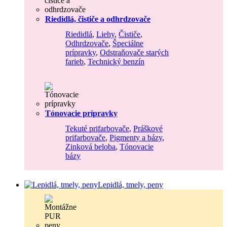
Riedidlá, čističe a odhrdzovače
Riedidlá
,
Liehy
,
Čističe
,
Odhrdzovače
,
Špeciálne
prípravky
,
Odstraňovače starých
farieb
,
Technický benzín
Tónovacie prípravky
Tekuté prifarbovače
,
Práškové
prifarbovače
,
Pigmenty a bázy
,
Zinková beloba
,
Tónovacie
bázy
Lepidlá, tmely, peny