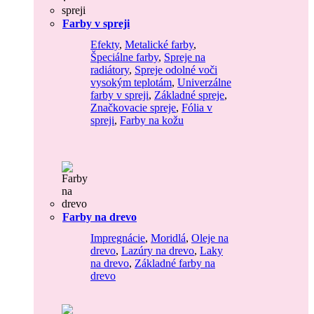
Farby v spreji
Efekty
,
Metalické farby
,
Špeciálne farby
,
Spreje na
radiátory
,
Spreje odolné voči
vysokým teplotám
,
Univerzálne
farby v spreji
,
Základné spreje
,
Značkovacie spreje
,
Fólia v
spreji
,
Farby na kožu
Farby na drevo
Impregnácie
,
Moridlá
,
Oleje na
drevo
,
Lazúry na drevo
,
Laky
na drevo
,
Základné farby na
drevo