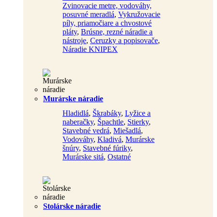
Zvinovacie metre, vodováhy,
posuvné meradlá
,
Vykružovacie
píly, priamočiare a chvostové
pláty
,
Brúsne, rezné náradie a
nástroje
,
Ceruzky a popisovače
,
Náradie KNIPEX
Murárske náradie
Hladidlá
,
Škrabáky
,
Lyžice a
naberačky
,
Špachtle
,
Stierky
,
Stavebné vedrá
,
Miešadlá
,
Vodováhy
,
Kladivá
,
Murárske
šnúry
,
Stavebné fúriky
,
Murárske sitá
,
Ostatné
Stolárske náradie