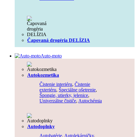
Čapovaná drogéria DELÍZIA
Auto-moto
Autokozmetika
Čistenie interiéru
,
Čistenie
exteriéru
,
Špeciálne ošetrenie
,
Špongie, utierky, jelenice
,
Univerzálne čističe
,
Autochémia
Autodoplnky
Autobatérie
,
Autolekárničky
,