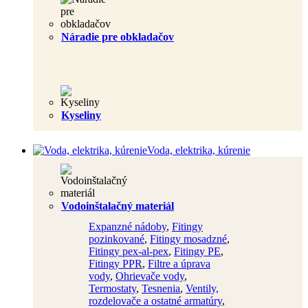
Náradie pre obkladačov
Kyseliny
Voda, elektrika, kúrenie
Vodoinštalačný materiál
Expanzné nádoby
,
Fitingy
pozinkované
,
Fitingy mosadzné
,
Fitingy pex-al-pex
,
Fitingy PE
,
Fitingy PPR
,
Filtre a úprava
vody
,
Ohrievače vody
,
Termostaty
,
Tesnenia
,
Ventily,
rozdelovače a ostatné armatúry
,