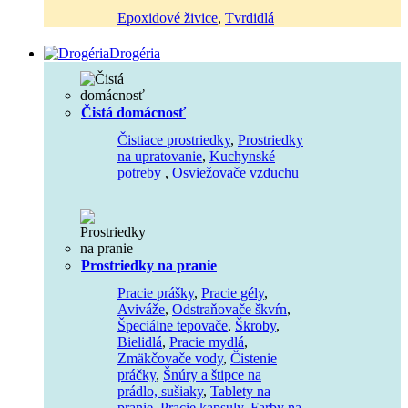
Epoxidové živice
,
Tvrdidlá
Drogéria
Čistá domácnosť
Čistiace prostriedky
,
Prostriedky
na upratovanie
,
Kuchynské
potreby
,
Osviežovače vzduchu
Prostriedky na pranie
Pracie prášky
,
Pracie gély
,
Aviváže
,
Odstraňovače škvŕn
,
Špeciálne tepovače
,
Škroby
,
Bielidlá
,
Pracie mydlá
,
Zmäkčovače vody
,
Čistenie
práčky
,
Šnúry a štipce na
prádlo, sušiaky
,
Tablety na
pranie
,
Pracie kapsuly
,
Farby na