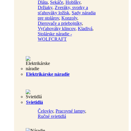
Dláta
,
Sekáče
,
Hoblíky
,
Držiaky
,
Zveráky, svorky a
sťahováky ložísk
,
Sady náradia
pre stolárov
,
Konzoly
,
Dierovače a priebojníky
,
Vyťahováky klincov
,
Kladivá
,
Stolárske náradie -
WOLFCRAFT
Elektrikárske náradie
Svietidlá
Čelovky
,
Pracovné lampy
,
Ručné svietidlá