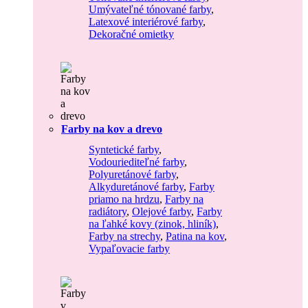
Umývateľné tónované farby
,
Latexové interiérové farby
,
Dekoračné omietky
Farby na kov a drevo
Syntetické farby
,
Vodouriediteľné farby
,
Polyuretánové farby
,
Alkyduretánové farby
,
Farby
priamo na hrdzu
,
Farby na
radiátory
,
Olejové farby
,
Farby
na ľahké kovy (zinok, hliník)
,
Farby na strechy
,
Patina na kov
,
Vypaľovacie farby