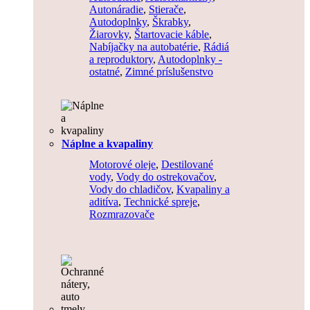
Autonáradie
,
Stierače
,
Autodoplnky
,
Škrabky
,
Žiarovky
,
Štartovacie káble
,
Nabíjačky na autobatérie
,
Rádiá
a reproduktory
,
Autodoplnky -
ostatné
,
Zimné príslušenstvo
Náplne a kvapaliny
Motorové oleje
,
Destilované
vody
,
Vody do ostrekovačov
,
Vody do chladičov
,
Kvapaliny a
aditíva
,
Technické spreje
,
Rozmrazovače