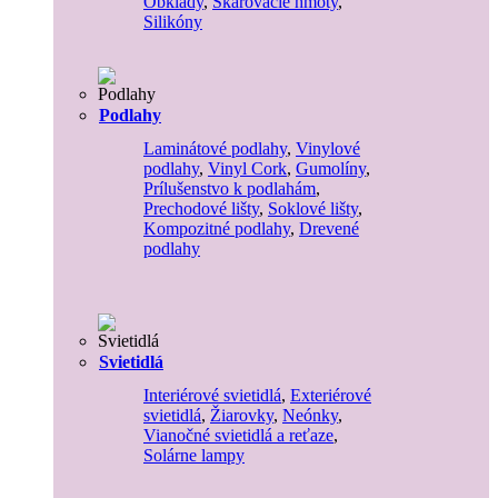
Obklady
,
Škárovacie hmoty
,
Silikóny
Podlahy
Laminátové podlahy
,
Vinylové
podlahy
,
Vinyl Cork
,
Gumolíny
,
Prílušenstvo k podlahám
,
Prechodové lišty
,
Soklové lišty
,
Kompozitné podlahy
,
Drevené
podlahy
Svietidlá
Interiérové svietidlá
,
Exteriérové
svietidlá
,
Žiarovky
,
Neónky
,
Vianočné svietidlá a reťaze
,
Solárne lampy