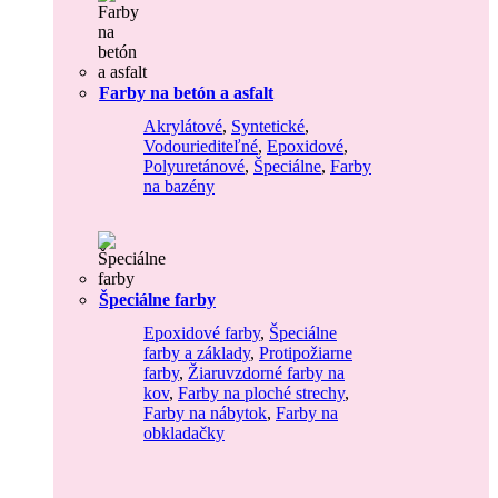
Farby na betón a asfalt
Akrylátové
,
Syntetické
,
Vodouriediteľné
,
Epoxidové
,
Polyuretánové
,
Špeciálne
,
Farby
na bazény
Špeciálne farby
Epoxidové farby
,
Špeciálne
farby a základy
,
Protipožiarne
farby
,
Žiaruvzdorné farby na
kov
,
Farby na ploché strechy
,
Farby na nábytok
,
Farby na
obkladačky