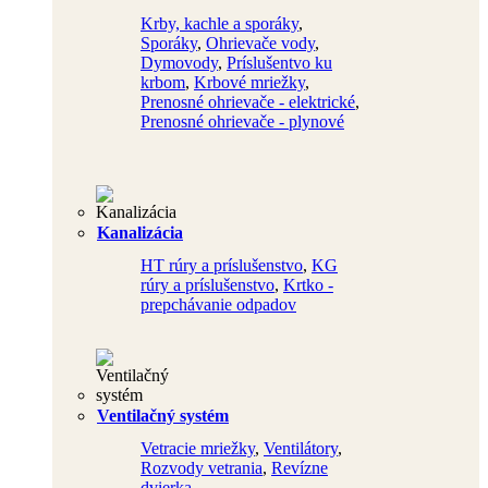
Krby, kachle a sporáky
,
Sporáky
,
Ohrievače vody
,
Dymovody
,
Príslušentvo ku
krbom
,
Krbové mriežky
,
Prenosné ohrievače - elektrické
,
Prenosné ohrievače - plynové
Kanalizácia
HT rúry a príslušenstvo
,
KG
rúry a príslušenstvo
,
Krtko -
prepchávanie odpadov
Ventilačný systém
Vetracie mriežky
,
Ventilátory
,
Rozvody vetrania
,
Revízne
dvierka