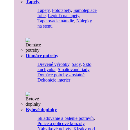
Tapety
Tapety
,
Fototapety
,
Samolepiace
fólie
,
Lepidlá na tapety
,
Tapetovacie náradie
,
Nálepky
na stenu
Domáce potreby
Drevené výrobky
,
Sady
,
Sklo
kuchynka
,
Smaltované riady
,
Domáce potreby - ostatné
,
Dekorácie interiér
Bytové doplnky
Skladovanie a balenie potravín
,
Police a policové konzoly
,
Nábytkové úchyty
,
Klzáky pod