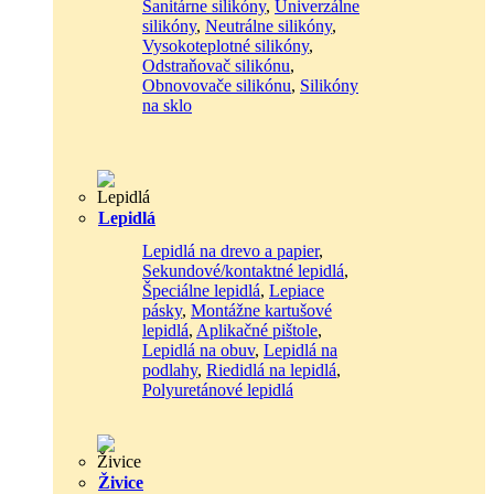
Sanitárne silikóny
,
Univerzálne
silikóny
,
Neutrálne silikóny
,
Vysokoteplotné silikóny
,
Odstraňovač silikónu
,
Obnovovače silikónu
,
Silikóny
na sklo
Lepidlá
Lepidlá na drevo a papier
,
Sekundové/kontaktné lepidlá
,
Špeciálne lepidlá
,
Lepiace
pásky
,
Montážne kartušové
lepidlá
,
Aplikačné pištole
,
Lepidlá na obuv
,
Lepidlá na
podlahy
,
Riedidlá na lepidlá
,
Polyuretánové lepidlá
Živice