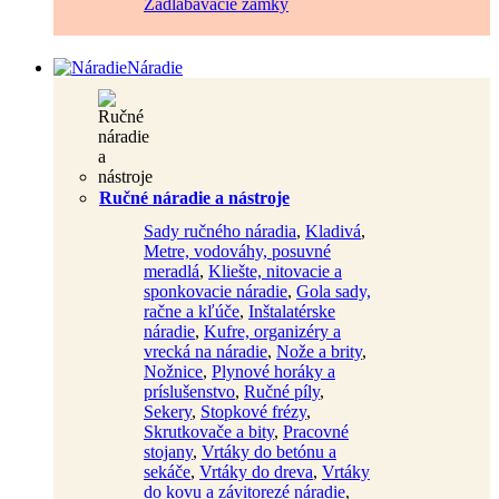
Zadlabávacie zámky
Náradie
Ručné náradie a nástroje
Sady ručného náradia
,
Kladivá
,
Metre, vodováhy, posuvné
meradlá
,
Kliešte, nitovacie a
sponkovacie náradie
,
Gola sady,
račne a kľúče
,
Inštalatérske
náradie
,
Kufre, organizéry a
vrecká na náradie
,
Nože a brity
,
Nožnice
,
Plynové horáky a
príslušenstvo
,
Ručné píly
,
Sekery
,
Stopkové frézy
,
Skrutkovače a bity
,
Pracovné
stojany
,
Vrtáky do betónu a
sekáče
,
Vrtáky do dreva
,
Vrtáky
do kovu a závitorezé náradie
,