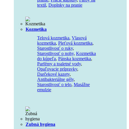
textil
,
Doplnky na pranie
Kozmetika
Telová kozmetika
,
Vlasová
kozmetika
,
Pleťová kozmetika
,
Starostlivosť o ruky
,
Starostlivosť o nohy
,
Kozmetika
do kúpeľa
,
Pánska kozmetika
,
Parfémy a toaletné vody
,
Opaľovacie prípravky
,
Darčekové kazety
,
Antibakteriálne gély
,
Starostlivosť o telo
,
Masážne
emulzie
Zubná hygiena