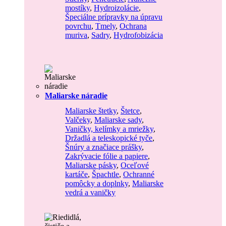
mostíky
,
Hydroizolácie
,
Špeciálne prípravky na úpravu
povrchu
,
Tmely
,
Ochrana
muriva
,
Sadry
,
Hydrofobizácia
Maliarske náradie
Maliarske štetky
,
Štetce
,
Valčeky
,
Maliarske sady
,
Vaničky, kelímky a mriežky
,
Držadlá a teleskopické tyče
,
Šnúry a značiace prášky
,
Zakrývacie fólie a papiere
,
Maliarske pásky
,
Oceľové
kartáče
,
Špachtle
,
Ochranné
pomôcky a doplnky
,
Maliarske
vedrá a vaničky