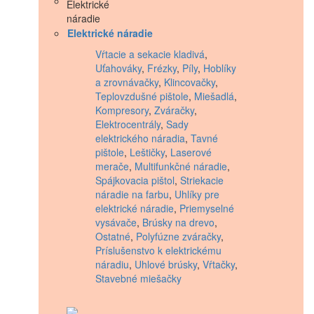
Elektrické náradie
Vŕtacie a sekacie kladivá
,
Uťahováky
,
Frézky
,
Píly
,
Hoblíky
a zrovnávačky
,
Klincovačky
,
Teplovzdušné pištole
,
Miešadlá
,
Kompresory
,
Zváračky
,
Elektrocentrály
,
Sady
elektrického náradia
,
Tavné
pištole
,
Leštičky
,
Laserové
merače
,
Multifunkčné náradie
,
Spájkovacia pištol
,
Striekacie
náradie na farbu
,
Uhlíky pre
elektrické náradie
,
Priemyselné
vysávače
,
Brúsky na drevo
,
Ostatné
,
Polyfúzne zváračky
,
Príslušenstvo k elektrickému
náradiu
,
Uhlové brúsky
,
Vŕtačky
,
Stavebné miešačky