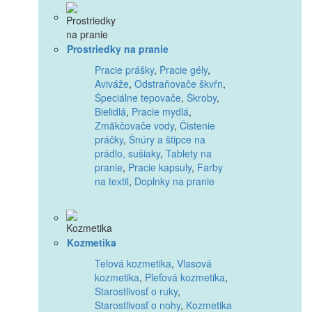
Prostriedky na pranie
Pracie prášky
,
Pracie gély
,
Aviváže
,
Odstraňovače škvŕn
,
Špeciálne tepovače
,
Škroby
,
Bielidlá
,
Pracie mydlá
,
Zmäkčovače vody
,
Čistenie
práčky
,
Šnúry a štipce na
prádlo, sušiaky
,
Tablety na
pranie
,
Pracie kapsuly
,
Farby
na textil
,
Doplnky na pranie
Kozmetika
Telová kozmetika
,
Vlasová
kozmetika
,
Pleťová kozmetika
,
Starostlivosť o ruky
,
Starostlivosť o nohy
,
Kozmetika