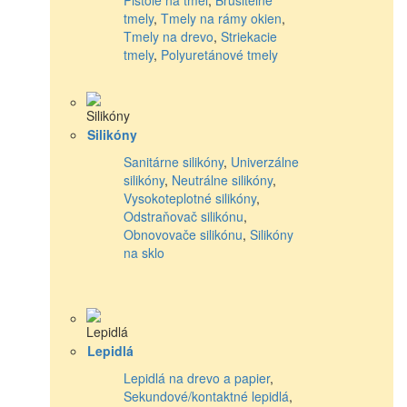
tmely
,
Tmely na rámy okien
,
Tmely na drevo
,
Striekacie
tmely
,
Polyuretánové tmely
Silikóny
Sanitárne silikóny
,
Univerzálne
silikóny
,
Neutrálne silikóny
,
Vysokoteplotné silikóny
,
Odstraňovač silikónu
,
Obnovovače silikónu
,
Silikóny
na sklo
Lepidlá
Lepidlá na drevo a papier
,
Sekundové/kontaktné lepidlá
,