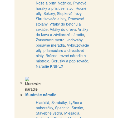
Nože a brity
,
Nožnice
,
Plynové
horáky a príslušenstvo
,
Ručné
píly
,
Sekery
,
Stopkové frézy
,
Skrutkovače a bity
,
Pracovné
stojany
,
Vrtáky do betónu a
sekáče
,
Vrtáky do dreva
,
Vrtáky
do kovu a závitorezé náradie
,
Zvinovacie metre, vodováhy,
posuvné meradlá
,
Vykružovacie
píly, priamočiare a chvostové
pláty
,
Brúsne, rezné náradie a
nástroje
,
Ceruzky a popisovače
,
Náradie KNIPEX
Murárske náradie
Hladidlá
,
Škrabáky
,
Lyžice a
naberačky
,
Špachtle
,
Stierky
,
Stavebné vedrá
,
Miešadlá
,