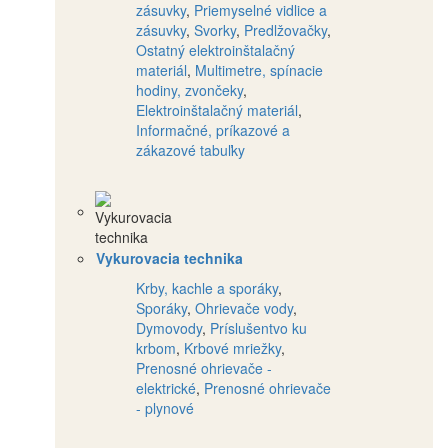
zásuvky
,
Priemyselné vidlice a
zásuvky
,
Svorky
,
Predlžovačky
,
Ostatný elektroinštalačný
materiál
,
Multimetre, spínacie
hodiny, zvončeky
,
Elektroinštalačný materiál
,
Informačné, príkazové a
zákazové tabuľky
Vykurovacia technika
Krby, kachle a sporáky
,
Sporáky
,
Ohrievače vody
,
Dymovody
,
Príslušentvo ku
krbom
,
Krbové mriežky
,
Prenosné ohrievače -
elektrické
,
Prenosné ohrievače
- plynové