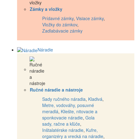
Zámky a vložky
Prídavné zámky
,
Visiace zámky
,
Vložky do zámkov
,
Zadlabávacie zámky
Náradie
Ručné náradie a nástroje
Sady ručného náradia
,
Kladivá
,
Metre, vodováhy, posuvné
meradlá
,
Kliešte, nitovacie a
sponkovacie náradie
,
Gola
sady, račne a kľúče
,
Inštalatérske náradie
,
Kufre,
organizéry a vrecká na náradie
,