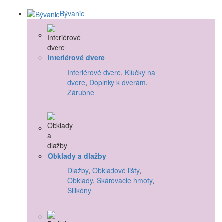
Bývanie
Interiérové dvere
Interiérové dvere
,
Kľučky na
dvere
,
Doplnky k dverám
,
Zárubne
Obklady a dlažby
Dlažby
,
Obkladové lišty
,
Obklady
,
Škárovacie hmoty
,
Silikóny