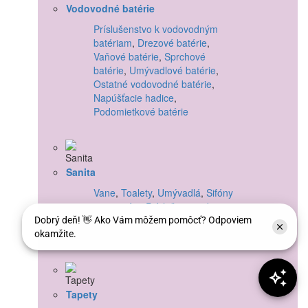
Vodovodné batérie
Príslušenstvo k vodovodným
batériam
,
Drezové batérie
,
Vaňové batérie
,
Sprchové
batérie
,
Umývadlové batérie
,
Ostatné vodovodné batérie
,
Napúšťacie hadice
,
Podomietkové batérie
Sanita
Vane
,
Toalety
,
Umývadlá
,
Sifóny
a armatúry
,
Príslušenstvo k
sanite
Tapety