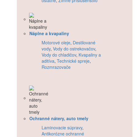
ostatné
,
Zimné príslušenstvo
Náplne a kvapaliny
Motorové oleje
,
Destilované
vody
,
Vody do ostrekovačov
,
Vody do chladičov
,
Kvapaliny a
aditíva
,
Technické spreje
,
Rozmrazovače
Ochranné nátery, auto tmely
Laminovacie súpravy
,
Antikorózne ochranné