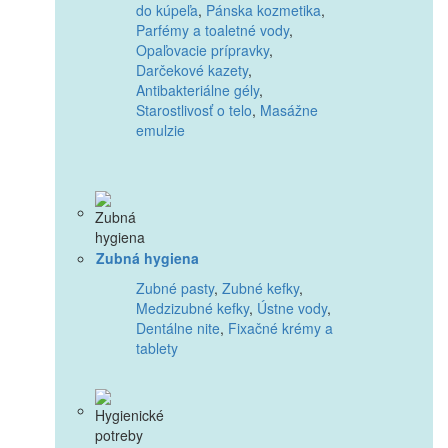
do kúpeľa
,
Pánska kozmetika
,
Parfémy a toaletné vody
,
Opaľovacie prípravky
,
Darčekové kazety
,
Antibakteriálne gély
,
Starostlivosť o telo
,
Masážne
emulzie
Zubná hygiena
Zubné pasty
,
Zubné kefky
,
Medzizubné kefky
,
Ústne vody
,
Dentálne nite
,
Fixačné krémy a
tablety