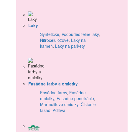
Laky
Syntetické
,
Vodouriediteľné laky
,
Nitrocelulózové
,
Laky na
kameň
,
Laky na parkety
Fasádne farby a omietky
Fasádne farby
,
Fasádne
omietky
,
Fasádne penetrácie
,
Marmolitové omietky
,
Čistenie
fasád
,
Aditíva