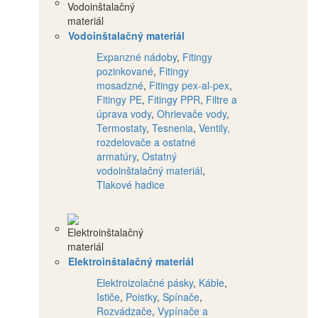
Vodoinštalačný materiál
Expanzné nádoby
,
Fitingy
pozinkované
,
Fitingy
mosadzné
,
Fitingy pex-al-pex
,
Fitingy PE
,
Fitingy PPR
,
Filtre a
úprava vody
,
Ohrievače vody
,
Termostaty
,
Tesnenia
,
Ventily,
rozdelovače a ostatné
armatúry
,
Ostatný
vodoinštalačný materiál
,
Tlakové hadice
Elektroinštalačný materiál
Elektroizolačné pásky
,
Káble
,
Ističe
,
Poistky
,
Spínače
,
Rozvádzače
,
Vypínače a