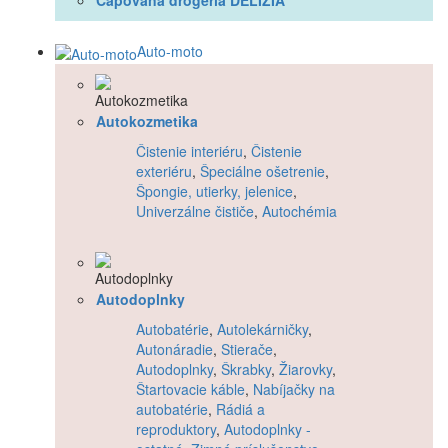
Čapovaná drogéria DELÍZIA
Auto-moto
Autokozmetika
Čistenie interiéru
,
Čistenie
exteriéru
,
Špeciálne ošetrenie
,
Špongie, utierky, jelenice
,
Univerzálne čističe
,
Autochémia
Autodoplnky
Autobatérie
,
Autolekárničky
,
Autonáradie
,
Stierače
,
Autodoplnky
,
Škrabky
,
Žiarovky
,
Štartovacie káble
,
Nabíjačky na
autobatérie
,
Rádiá a
reproduktory
,
Autodoplnky -