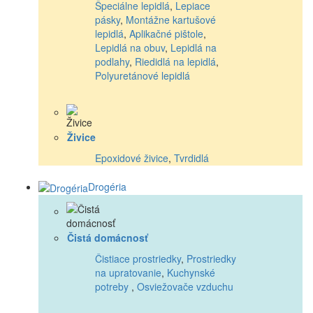
Špeciálne lepidlá
,
Lepiace
pásky
,
Montážne kartušové
lepidlá
,
Aplikačné pištole
,
Lepidlá na obuv
,
Lepidlá na
podlahy
,
Riedidlá na lepidlá
,
Polyuretánové lepidlá
Živice
Epoxidové živice
,
Tvrdidlá
Drogéria
Čistá domácnosť
Čistiace prostriedky
,
Prostriedky
na upratovanie
,
Kuchynské
potreby
,
Osviežovače vzduchu