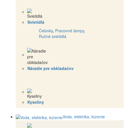
Svietidlá
Čelovky
,
Pracovné lampy
,
Ručné svietidlá
Náradie pre obkladačov
Kyseliny
Voda, elektrika, kúrenie