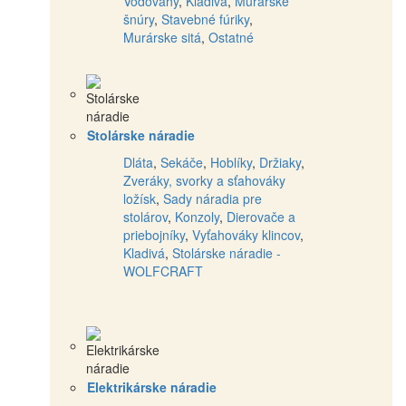
Vodováhy
,
Kladivá
,
Murárske
šnúry
,
Stavebné fúriky
,
Murárske sitá
,
Ostatné
Stolárske náradie
Dláta
,
Sekáče
,
Hoblíky
,
Držiaky
,
Zveráky, svorky a sťahováky
ložísk
,
Sady náradia pre
stolárov
,
Konzoly
,
Dierovače a
priebojníky
,
Vyťahováky klincov
,
Kladivá
,
Stolárske náradie -
WOLFCRAFT
Elektrikárske náradie