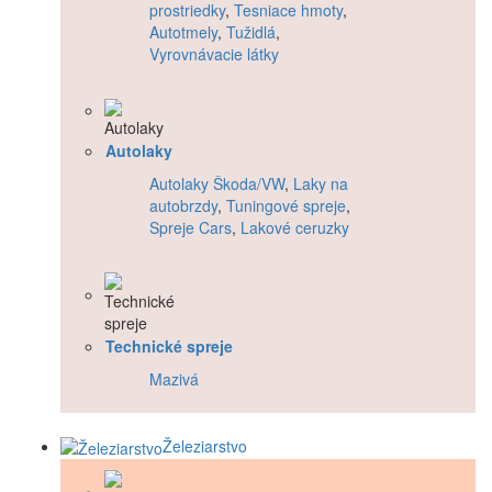
prostriedky
,
Tesniace hmoty
,
Autotmely
,
Tužidlá
,
Vyrovnávacie látky
Autolaky
Autolaky Škoda/VW
,
Laky na
autobrzdy
,
Tuningové spreje
,
Spreje Cars
,
Lakové ceruzky
Technické spreje
Mazivá
Železiarstvo