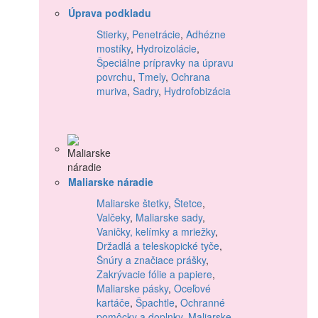
Úprava podkladu
Stierky
,
Penetrácie
,
Adhézne
mostíky
,
Hydroizolácie
,
Špeciálne prípravky na úpravu
povrchu
,
Tmely
,
Ochrana
muriva
,
Sadry
,
Hydrofobizácia
Maliarske náradie
Maliarske štetky
,
Štetce
,
Valčeky
,
Maliarske sady
,
Vaničky, kelímky a mriežky
,
Držadlá a teleskopické tyče
,
Šnúry a značiace prášky
,
Zakrývacie fólie a papiere
,
Maliarske pásky
,
Oceľové
kartáče
,
Špachtle
,
Ochranné
pomôcky a doplnky
,
Maliarske