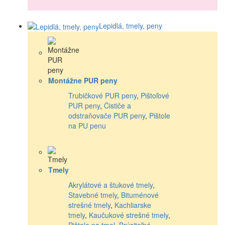
Lepidlá, tmely, peny
Montážne PUR peny
Trubičkové PUR peny
,
Pištoľové
PUR peny
,
Čističe a
odstraňovače PUR peny
,
Pištole
na PU penu
Tmely
Akrylátové a štukové tmely
,
Stavebné tmely
,
Bituménové
strešné tmely
,
Kachliarske
tmely
,
Kaučukové strešné tmely
,
Pištole na tmel
,
Brúsiteľné