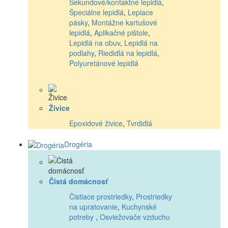
Sekundové/kontaktné lepidlá
,
Špeciálne lepidlá
,
Lepiace
pásky
,
Montážne kartušové
lepidlá
,
Aplikačné pištole
,
Lepidlá na obuv
,
Lepidlá na
podlahy
,
Riedidlá na lepidlá
,
Polyuretánové lepidlá
Živice
Epoxidové živice
,
Tvrdidlá
Drogéria
Čistá domácnosť
Čistiace prostriedky
,
Prostriedky
na upratovanie
,
Kuchynské
potreby
,
Osviežovače vzduchu