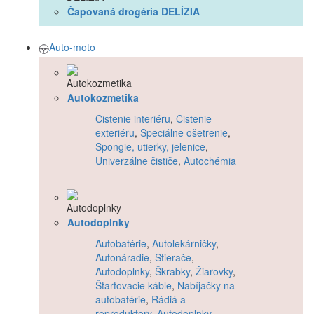
Čapovaná drogéria DELÍZIA
Auto-moto
Autokozmetika
Čistenie interiéru
,
Čistenie
exteriéru
,
Špeciálne ošetrenie
,
Špongie, utierky, jelenice
,
Univerzálne čističe
,
Autochémia
Autodoplnky
Autobatérie
,
Autolekárničky
,
Autonáradie
,
Stierače
,
Autodoplnky
,
Škrabky
,
Žiarovky
,
Štartovacie káble
,
Nabíjačky na
autobatérie
,
Rádiá a
reproduktory
,
Autodoplnky -