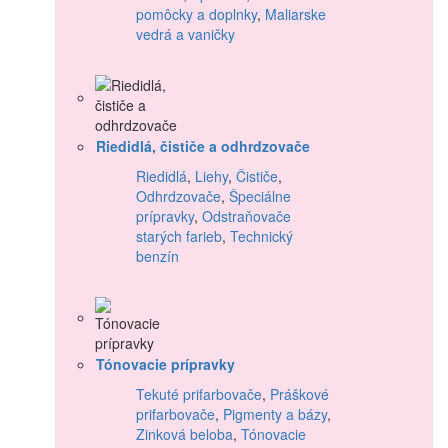
pomôcky a doplnky
,
Maliarske
vedrá a vaničky
Riedidlá, čističe a odhrdzovače
Riedidlá
,
Liehy
,
Čističe
,
Odhrdzovače
,
Špeciálne
prípravky
,
Odstraňovače
starých farieb
,
Technický
benzín
Tónovacie prípravky
Tekuté prifarbovače
,
Práškové
prifarbovače
,
Pigmenty a bázy
,
Zinková beloba
,
Tónovacie