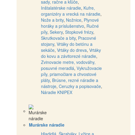
sady, račne a kľúče
,
Inštalatérske náradie
,
Kufre,
organizéry a vrecká na náradie
,
Nože a brity
,
Nožnice
,
Plynové
horáky a príslušenstvo
,
Ručné
píly
,
Sekery
,
Stopkové frézy
,
Skrutkovače a bity
,
Pracovné
stojany
,
Vrtáky do betónu a
sekáče
,
Vrtáky do dreva
,
Vrtáky
do kovu a závitorezé náradie
,
Zvinovacie metre, vodováhy,
posuvné meradlá
,
Vykružovacie
píly, priamočiare a chvostové
pláty
,
Brúsne, rezné náradie a
nástroje
,
Ceruzky a popisovače
,
Náradie KNIPEX
Murárske náradie
Hladidlá
,
Škrabáky
,
Lyžice a