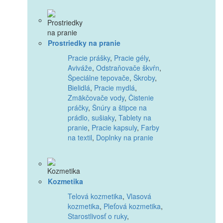
Prostriedky na pranie
Pracie prášky
,
Pracie gély
,
Aviváže
,
Odstraňovače škvŕn
,
Špeciálne tepovače
,
Škroby
,
Bielidlá
,
Pracie mydlá
,
Zmäkčovače vody
,
Čistenie
práčky
,
Šnúry a štipce na
prádlo, sušiaky
,
Tablety na
pranie
,
Pracie kapsuly
,
Farby
na textil
,
Doplnky na pranie
Kozmetika
Telová kozmetika
,
Vlasová
kozmetika
,
Pleťová kozmetika
,
Starostlivosť o ruky
,