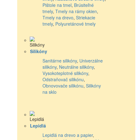
Pištole na tmel
,
Brúsiteľné
tmely
,
Tmely na rámy okien
,
Tmely na drevo
,
Striekacie
tmely
,
Polyuretánové tmely
Silikóny
Sanitárne silikóny
,
Univerzálne
silikóny
,
Neutrálne silikóny
,
Vysokoteplotné silikóny
,
Odstraňovač silikónu
,
Obnovovače silikónu
,
Silikóny
na sklo
Lepidlá
Lepidlá na drevo a papier
,