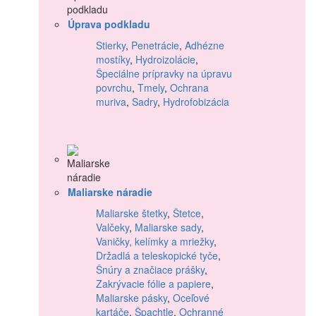
Úprava podkladu
Stierky
,
Penetrácie
,
Adhézne
mostíky
,
Hydroizolácie
,
Špeciálne prípravky na úpravu
povrchu
,
Tmely
,
Ochrana
muriva
,
Sadry
,
Hydrofobizácia
Maliarske náradie
Maliarske štetky
,
Štetce
,
Valčeky
,
Maliarske sady
,
Vaničky, kelímky a mriežky
,
Držadlá a teleskopické tyče
,
Šnúry a značiace prášky
,
Zakrývacie fólie a papiere
,
Maliarske pásky
,
Oceľové
kartáče
,
Špachtle
,
Ochranné