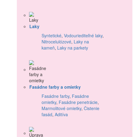
Laky
Syntetické
,
Vodouriediteľné laky
,
Nitrocelulózové
,
Laky na
kameň
,
Laky na parkety
Fasádne farby a omietky
Fasádne farby
,
Fasádne
omietky
,
Fasádne penetrácie
,
Marmolitové omietky
,
Čistenie
fasád
,
Aditíva