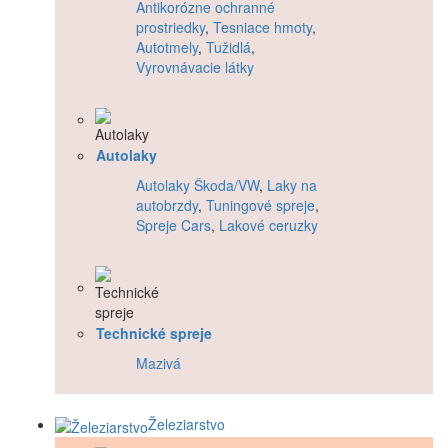
Antikorózne ochranné
prostriedky
,
Tesniace hmoty
,
Autotmely
,
Tužidlá
,
Vyrovnávacie látky
Autolaky
Autolaky Škoda/VW
,
Laky na
autobrzdy
,
Tuningové spreje
,
Spreje Cars
,
Lakové ceruzky
Technické spreje
Mazivá
Železiarstvo