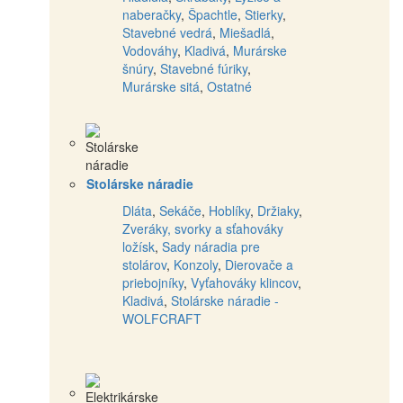
naberačky
,
Špachtle
,
Stierky
,
Stavebné vedrá
,
Miešadlá
,
Vodováhy
,
Kladivá
,
Murárske
šnúry
,
Stavebné fúriky
,
Murárske sitá
,
Ostatné
Stolárske náradie
Dláta
,
Sekáče
,
Hoblíky
,
Držiaky
,
Zveráky, svorky a sťahováky
ložísk
,
Sady náradia pre
stolárov
,
Konzoly
,
Dierovače a
priebojníky
,
Vyťahováky klincov
,
Kladivá
,
Stolárske náradie -
WOLFCRAFT