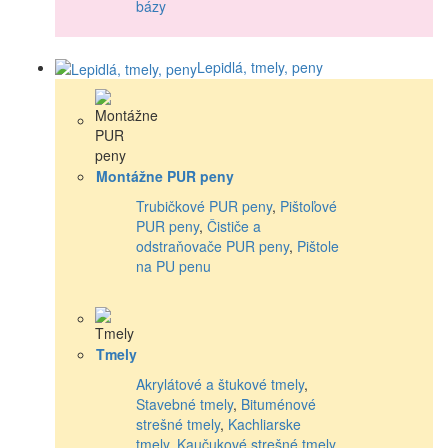
bázy
Lepidlá, tmely, peny
Montážne PUR peny
Trubičkové PUR peny
,
Pištoľové
PUR peny
,
Čističe a
odstraňovače PUR peny
,
Pištole
na PU penu
Tmely
Akrylátové a štukové tmely
,
Stavebné tmely
,
Bituménové
strešné tmely
,
Kachliarske
tmely
,
Kaučukové strešné tmely
,