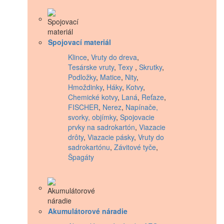
Spojovací materiál
Klince
,
Vruty do dreva
,
Tesárske vruty
,
Texy
,
Skrutky
,
Podložky
,
Matice
,
Nity
,
Hmoždinky
,
Háky
,
Kotvy
,
Chemické kotvy
,
Laná
,
Reťaze
,
FISCHER
,
Nerez
,
Napínače,
svorky, objímky
,
Spojovacie
prvky na sadrokartón
,
Viazacie
drôty
,
Viazacie pásky
,
Vruty do
sadrokartónu
,
Závitové tyče
,
Špagáty
Akumulátorové náradie