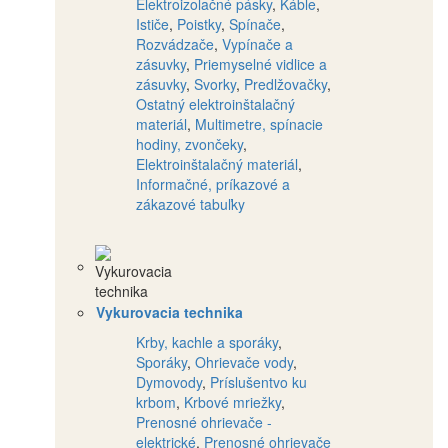
Elektroizolačné pásky
,
Káble
,
Ističe
,
Poistky
,
Spínače
,
Rozvádzače
,
Vypínače a
zásuvky
,
Priemyselné vidlice a
zásuvky
,
Svorky
,
Predlžovačky
,
Ostatný elektroinštalačný
materiál
,
Multimetre, spínacie
hodiny, zvončeky
,
Elektroinštalačný materiál
,
Informačné, príkazové a
zákazové tabuľky
Vykurovacia technika
Krby, kachle a sporáky
,
Sporáky
,
Ohrievače vody
,
Dymovody
,
Príslušentvo ku
krbom
,
Krbové mriežky
,
Prenosné ohrievače -
elektrické
,
Prenosné ohrievače