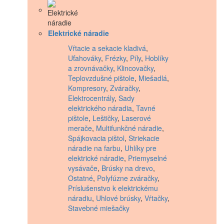
Elektrické náradie
Vŕtacie a sekacie kladivá
,
Uťahováky
,
Frézky
,
Píly
,
Hoblíky
a zrovnávačky
,
Klincovačky
,
Teplovzdušné pištole
,
Miešadlá
,
Kompresory
,
Zváračky
,
Elektrocentrály
,
Sady
elektrického náradia
,
Tavné
pištole
,
Leštičky
,
Laserové
merače
,
Multifunkčné náradie
,
Spájkovacia pištol
,
Striekacie
náradie na farbu
,
Uhlíky pre
elektrické náradie
,
Priemyselné
vysávače
,
Brúsky na drevo
,
Ostatné
,
Polyfúzne zváračky
,
Príslušenstvo k elektrickému
náradiu
,
Uhlové brúsky
,
Vŕtačky
,
Stavebné miešačky