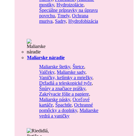
mostíky
,
Hydroizolácie
,
Špeciálne prípravky na úpravu
povrchu
,
Tmely
,
Ochrana
muriva
,
Sadry
,
Hydrofobizácia
Maliarske náradie
Maliarske štetky
,
Štetce
,
Valčeky
,
Maliarske sady
,
Vaničky, kelímky a mriežky
,
Držadlá a teleskopické tyče
,
Šnúry a značiace prášky
,
Zakrývacie fólie a papiere
,
Maliarske pásky
,
Oceľové
kartáče
,
Špachtle
,
Ochranné
pomôcky a doplnky
,
Maliarske
vedrá a vaničky