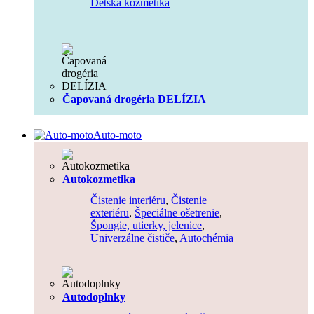
Detská kozmetika
Čapovaná drogéria DELÍZIA
Auto-moto
Autokozmetika
Čistenie interiéru
,
Čistenie
exteriéru
,
Špeciálne ošetrenie
,
Špongie, utierky, jelenice
,
Univerzálne čističe
,
Autochémia
Autodoplnky