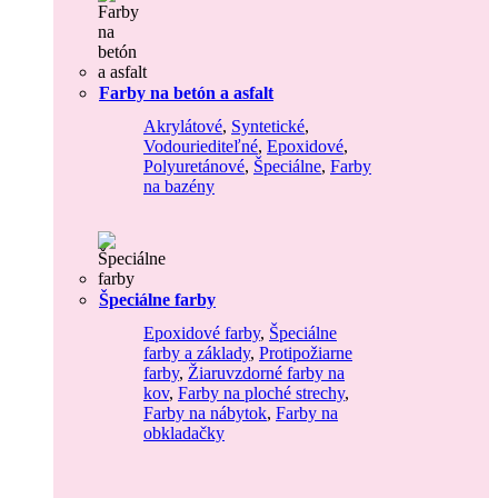
Farby na betón a asfalt
Akrylátové
,
Syntetické
,
Vodouriediteľné
,
Epoxidové
,
Polyuretánové
,
Špeciálne
,
Farby
na bazény
Špeciálne farby
Epoxidové farby
,
Špeciálne
farby a základy
,
Protipožiarne
farby
,
Žiaruvzdorné farby na
kov
,
Farby na ploché strechy
,
Farby na nábytok
,
Farby na
obkladačky