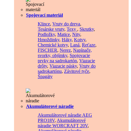
Spojovací materiál
Klince
,
Vruty do dreva
,
Tesárske vruty
,
Texy
,
Skrutky
,
Podložky
,
Matice
,
Nity
,
Hmoždinky
,
Háky
,
Kotvy
,
Chemické kotvy
,
Laná
,
Reťaze
,
FISCHER
,
Nerez
,
Napínače,
svorky, objímky
,
Spojovacie
prvky na sadrokartón
,
Viazacie
drôty
,
Viazacie pásky
,
Vruty do
sadrokartónu
,
Závitové tyče
,
Špagáty
Akumulátorové náradie
Akumulátorové náradie AEG
PRO18V
,
Akumulátorové
náradie WORCRAFT 20V
,
Akumulátorové náradie