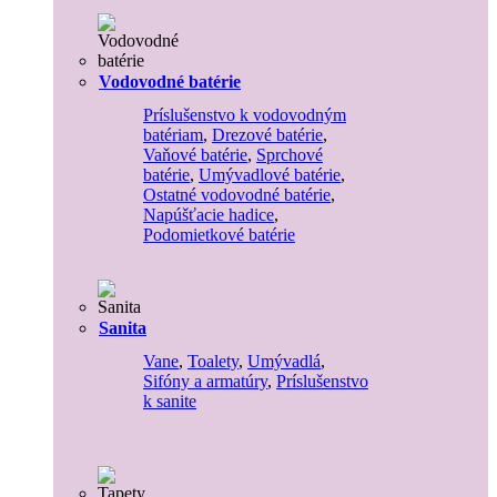
Vodovodné batérie
Príslušenstvo k vodovodným
batériam
,
Drezové batérie
,
Vaňové batérie
,
Sprchové
batérie
,
Umývadlové batérie
,
Ostatné vodovodné batérie
,
Napúšťacie hadice
,
Podomietkové batérie
Sanita
Vane
,
Toalety
,
Umývadlá
,
Sifóny a armatúry
,
Príslušenstvo
k sanite