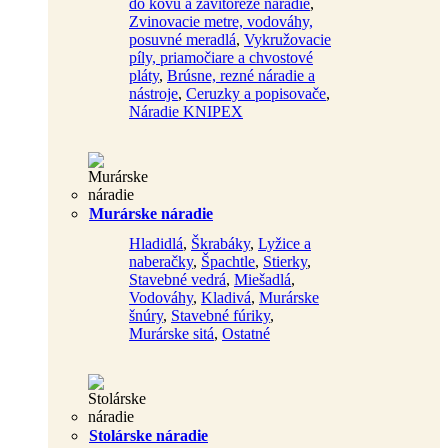
do kovu a závitorezé náradie
,
Zvinovacie metre, vodováhy,
posuvné meradlá
,
Vykružovacie
píly, priamočiare a chvostové
pláty
,
Brúsne, rezné náradie a
nástroje
,
Ceruzky a popisovače
,
Náradie KNIPEX
Murárske náradie
Hladidlá
,
Škrabáky
,
Lyžice a
naberačky
,
Špachtle
,
Stierky
,
Stavebné vedrá
,
Miešadlá
,
Vodováhy
,
Kladivá
,
Murárske
šnúry
,
Stavebné fúriky
,
Murárske sitá
,
Ostatné
Stolárske náradie