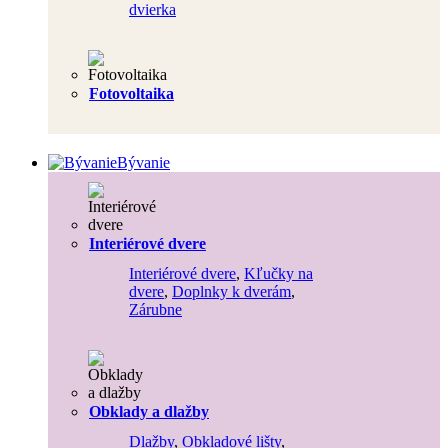
dvierka
Fotovoltaika
Bývanie
Interiérové dvere
Interiérové dvere
,
Kľučky na
dvere
,
Doplnky k dverám
,
Zárubne
Obklady a dlažby
Dlažby
,
Obkladové lišty
,