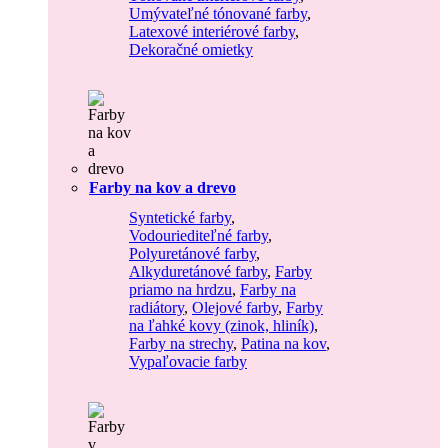
Umývateľné tónované farby
,
Latexové interiérové farby
,
Dekoračné omietky
Farby na kov a drevo
Syntetické farby
,
Vodouriediteľné farby
,
Polyuretánové farby
,
Alkyduretánové farby
,
Farby
priamo na hrdzu
,
Farby na
radiátory
,
Olejové farby
,
Farby
na ľahké kovy (zinok, hliník)
,
Farby na strechy
,
Patina na kov
,
Vypaľovacie farby