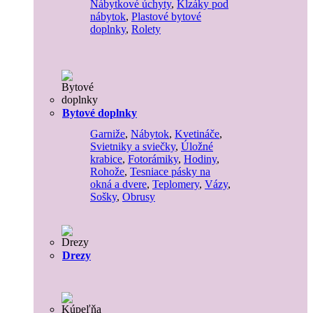
Nábytkové úchyty
,
Klzáky pod
nábytok
,
Plastové bytové
doplnky
,
Rolety
Bytové doplnky
Garniže
,
Nábytok
,
Kvetináče
,
Svietniky a sviečky
,
Úložné
krabice
,
Fotorámiky
,
Hodiny
,
Rohože
,
Tesniace pásky na
okná a dvere
,
Teplomery
,
Vázy
,
Sošky
,
Obrusy
Drezy