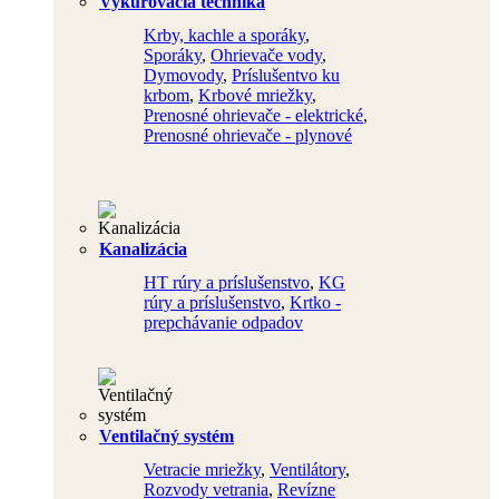
Vykurovacia technika
Krby, kachle a sporáky
,
Sporáky
,
Ohrievače vody
,
Dymovody
,
Príslušentvo ku
krbom
,
Krbové mriežky
,
Prenosné ohrievače - elektrické
,
Prenosné ohrievače - plynové
Kanalizácia
HT rúry a príslušenstvo
,
KG
rúry a príslušenstvo
,
Krtko -
prepchávanie odpadov
Ventilačný systém
Vetracie mriežky
,
Ventilátory
,
Rozvody vetrania
,
Revízne