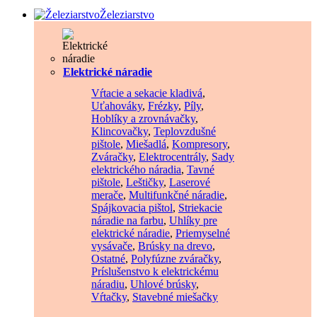
Železiarstvo
Elektrické náradie
Vŕtacie a sekacie kladivá
,
Uťahováky
,
Frézky
,
Píly
,
Hoblíky a zrovnávačky
,
Klincovačky
,
Teplovzdušné
pištole
,
Miešadlá
,
Kompresory
,
Zváračky
,
Elektrocentrály
,
Sady
elektrického náradia
,
Tavné
pištole
,
Leštičky
,
Laserové
merače
,
Multifunkčné náradie
,
Spájkovacia pištol
,
Striekacie
náradie na farbu
,
Uhlíky pre
elektrické náradie
,
Priemyselné
vysávače
,
Brúsky na drevo
,
Ostatné
,
Polyfúzne zváračky
,
Príslušenstvo k elektrickému
náradiu
,
Uhlové brúsky
,
Vŕtačky
,
Stavebné miešačky