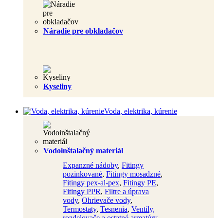
Náradie pre obkladačov
Kyseliny
Voda, elektrika, kúrenie
Vodoinštalačný materiál
Expanzné nádoby
,
Fitingy
pozinkované
,
Fitingy mosadzné
,
Fitingy pex-al-pex
,
Fitingy PE
,
Fitingy PPR
,
Filtre a úprava
vody
,
Ohrievače vody
,
Termostaty
,
Tesnenia
,
Ventily,
rozdelovače a ostatné armatúry
,