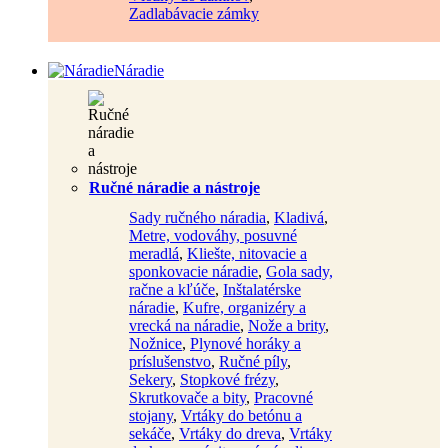
Zadlabávacie zámky
Náradie
Ručné náradie a nástroje
Sady ručného náradia
,
Kladivá
,
Metre, vodováhy, posuvné
meradlá
,
Kliešte, nitovacie a
sponkovacie náradie
,
Gola sady,
račne a kľúče
,
Inštalatérske
náradie
,
Kufre, organizéry a
vrecká na náradie
,
Nože a brity
,
Nožnice
,
Plynové horáky a
príslušenstvo
,
Ručné píly
,
Sekery
,
Stopkové frézy
,
Skrutkovače a bity
,
Pracovné
stojany
,
Vrtáky do betónu a
sekáče
,
Vrtáky do dreva
,
Vrtáky