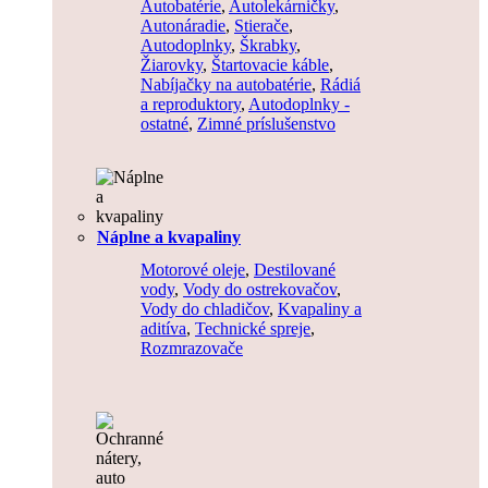
Autobatérie
,
Autolekárničky
,
Autonáradie
,
Stierače
,
Autodoplnky
,
Škrabky
,
Žiarovky
,
Štartovacie káble
,
Nabíjačky na autobatérie
,
Rádiá
a reproduktory
,
Autodoplnky -
ostatné
,
Zimné príslušenstvo
Náplne a kvapaliny
Motorové oleje
,
Destilované
vody
,
Vody do ostrekovačov
,
Vody do chladičov
,
Kvapaliny a
aditíva
,
Technické spreje
,
Rozmrazovače