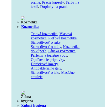
pranie
,
Pracie kapsuly
,
Farby na
textil
,
Doplnky na pranie
Kozmetika
Telová kozmetika
,
Vlasová
kozmetika
,
Pleťová kozmetika
,
Starostlivosť o ruky
,
Starostlivosť o nohy
,
Kozmetika
do kúpeľa
,
Pánska kozmetika
,
Parfémy a toaletné vody
,
Opaľovacie prípravky
,
Darčekové kazety
,
Antibakteriálne gély
,
Starostlivosť o telo
,
Masážne
emulzie
Zubná hygiena