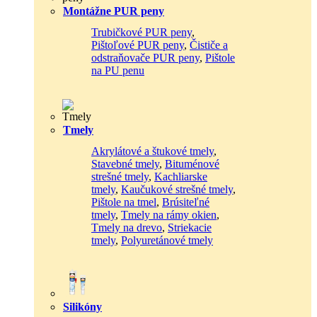
Montážne PUR peny
Trubičkové PUR peny
,
Pištoľové PUR peny
,
Čističe a
odstraňovače PUR peny
,
Pištole
na PU penu
Tmely
Akrylátové a štukové tmely
,
Stavebné tmely
,
Bituménové
strešné tmely
,
Kachliarske
tmely
,
Kaučukové strešné tmely
,
Pištole na tmel
,
Brúsiteľné
tmely
,
Tmely na rámy okien
,
Tmely na drevo
,
Striekacie
tmely
,
Polyuretánové tmely
Silikóny