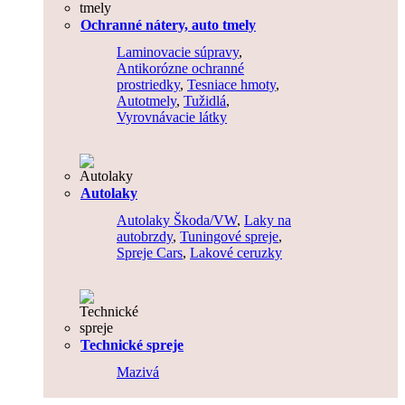
Ochranné nátery, auto tmely
Laminovacie súpravy
,
Antikorózne ochranné
prostriedky
,
Tesniace hmoty
,
Autotmely
,
Tužidlá
,
Vyrovnávacie látky
Autolaky
Autolaky Škoda/VW
,
Laky na
autobrzdy
,
Tuningové spreje
,
Spreje Cars
,
Lakové ceruzky
Technické spreje
Mazivá