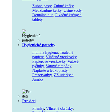
Zubné pasty
,
Zubné kefky
,
Medzizubné kefky
,
Ústne vody
,
Dentálne nite
,
Fixačné krémy a
tablety
Hygienické potreby
Intímna hygiena
,
Toaletné
papiere
,
Vlhčené vreckovky
,
Papierové vreckovky
,
Vatové
tyčinky
,
Vatové tampóny
,
Náplaste a leukoplasty
,
Prezervatívy
,
ZZ utierky a
Jumbo
Pre deti
Plienky
,
Vlhčené obrúsky
,