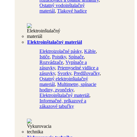
Ostatný vodoinštalačný
materiál
,
Tlakové hadice
Elektroinštalačný materiál
Elektroizolačné pásky
,
Káble
,
Ističe
,
Poistky
,
Spínače
,
Rozvádzače
,
Vypínače a
zásuvky
,
Priemyselné vidlice a
zásuvky
,
Svorky
,
Predlžovačky
,
Ostatný elektroinštalačný
materiál
,
Multimetre, spínacie
hodiny, zvončeky
,
Elektroinštalačný materiál
,
Informačné, príkazové a
zákazové tabuľky