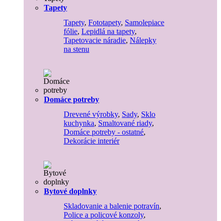
Tapety
Tapety
,
Fototapety
,
Samolepiace
fólie
,
Lepidlá na tapety
,
Tapetovacie náradie
,
Nálepky
na stenu
Domáce potreby
Drevené výrobky
,
Sady
,
Sklo
kuchynka
,
Smaltované riady
,
Domáce potreby - ostatné
,
Dekorácie interiér
Bytové doplnky
Skladovanie a balenie potravín
,
Police a policové konzoly
,