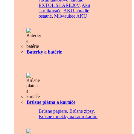
EXTOL SHARE20V
,
Aku
skrutkovače
,
AKU náradie
ostatné
,
Milwaukee AKU
Baterky a batérie
Brúsne plátna a kartáče
Brúsne papiere
,
Brúsne zipsy
,
Brúsne mriežky na sadrokartón