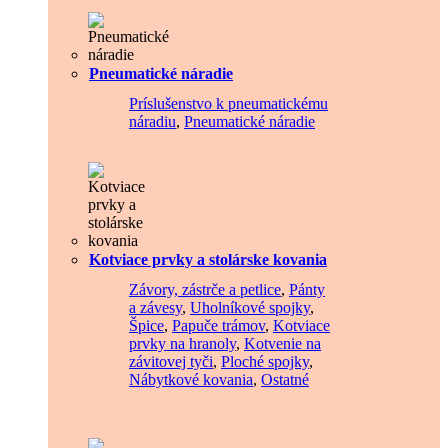
Pneumatické náradie
Príslušenstvo k pneumatickému
náradiu
,
Pneumatické náradie
Kotviace prvky a stolárske kovania
Závory, zástrče a petlice
,
Pánty
a závesy
,
Uholníkové spojky
,
Špice
,
Papuče trámov
,
Kotviace
prvky na hranoly
,
Kotvenie na
závitovej tyči
,
Ploché spojky
,
Nábytkové kovania
,
Ostatné