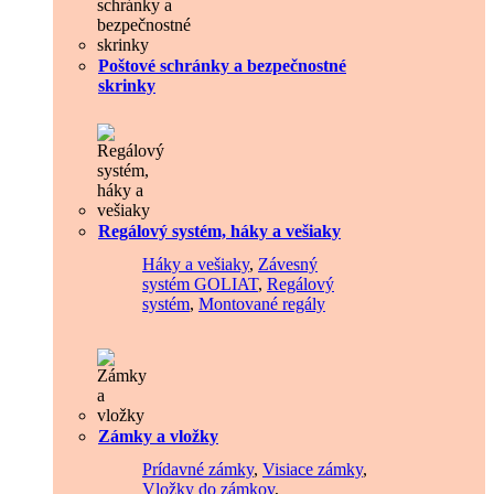
Poštové schránky a bezpečnostné
skrinky
Regálový systém, háky a vešiaky
Háky a vešiaky
,
Závesný
systém GOLIAT
,
Regálový
systém
,
Montované regály
Zámky a vložky
Prídavné zámky
,
Visiace zámky
,
Vložky do zámkov
,