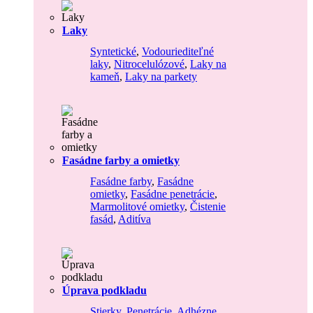
Laky
Syntetické
,
Vodouriediteľné
laky
,
Nitrocelulózové
,
Laky na
kameň
,
Laky na parkety
Fasádne farby a omietky
Fasádne farby
,
Fasádne
omietky
,
Fasádne penetrácie
,
Marmolitové omietky
,
Čistenie
fasád
,
Aditíva
Úprava podkladu
Stierky
,
Penetrácie
,
Adhézne