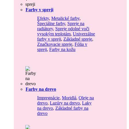
Farby v spreji
Efekty
,
Metalické farby
,
Špeciálne farby
,
Spreje na
radiátory
,
Spreje odolné voči
vysokým teplotám
,
Univerzálne
farby v spreji
,
Základné spreje
,
Značkovacie spreje
,
Fólia v
spreji
,
Farby na kožu
Farby na drevo
Impregnácie
,
Moridlá
,
Oleje na
drevo
,
Lazúry na drevo
,
Laky
na drevo
,
Základné farby na
drevo