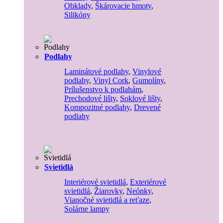
Obklady
,
Škárovacie hmoty
,
Silikóny
Podlahy
Laminátové podlahy
,
Vinylové
podlahy
,
Vinyl Cork
,
Gumolíny
,
Prílušenstvo k podlahám
,
Prechodové lišty
,
Soklové lišty
,
Kompozitné podlahy
,
Drevené
podlahy
Svietidlá
Interiérové svietidlá
,
Exteriérové
svietidlá
,
Žiarovky
,
Neónky
,
Vianočné svietidlá a reťaze
,
Solárne lampy