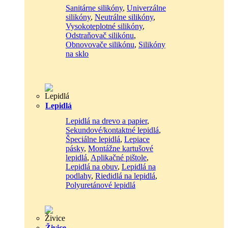
Sanitárne silikóny
,
Univerzálne
silikóny
,
Neutrálne silikóny
,
Vysokoteplotné silikóny
,
Odstraňovač silikónu
,
Obnovovače silikónu
,
Silikóny
na sklo
Lepidlá
Lepidlá na drevo a papier
,
Sekundové/kontaktné lepidlá
,
Špeciálne lepidlá
,
Lepiace
pásky
,
Montážne kartušové
lepidlá
,
Aplikačné pištole
,
Lepidlá na obuv
,
Lepidlá na
podlahy
,
Riedidlá na lepidlá
,
Polyuretánové lepidlá
Živice