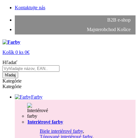
Kontaktujte nás
B2B e-shop
Majsterobchod Košice
Košík
0
ks
0€
Hľadať
hľadaj
Kategórie
Kategórie
Farby
Interiérové farby
Biele interiérové farby
,
Tónované interiérové farby
,