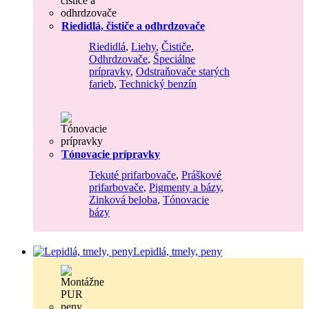
Riedidlá, čističe a odhrdzovače
Riedidlá
,
Liehy
,
Čističe
,
Odhrdzovače
,
Špeciálne
prípravky
,
Odstraňovače starých
farieb
,
Technický benzín
Tónovacie prípravky
Tekuté prifarbovače
,
Práškové
prifarbovače
,
Pigmenty a bázy
,
Zinková beloba
,
Tónovacie
bázy
Lepidlá, tmely, peny