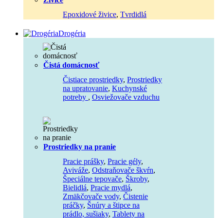
Epoxidové živice
,
Tvrdidlá
Drogéria
Čistá domácnosť
Čistiace prostriedky
,
Prostriedky
na upratovanie
,
Kuchynské
potreby
,
Osviežovače vzduchu
Prostriedky na pranie
Pracie prášky
,
Pracie gély
,
Aviváže
,
Odstraňovače škvŕn
,
Špeciálne tepovače
,
Škroby
,
Bielidlá
,
Pracie mydlá
,
Zmäkčovače vody
,
Čistenie
práčky
,
Šnúry a štipce na
prádlo, sušiaky
,
Tablety na