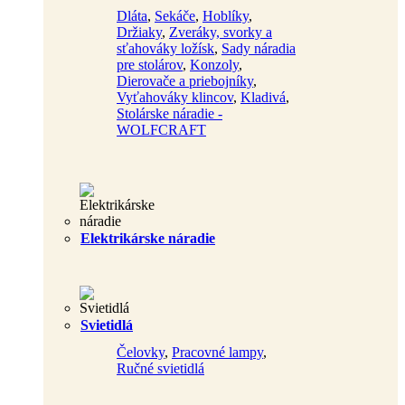
Dláta
,
Sekáče
,
Hoblíky
,
Držiaky
,
Zveráky, svorky a
sťahováky ložísk
,
Sady náradia
pre stolárov
,
Konzoly
,
Dierovače a priebojníky
,
Vyťahováky klincov
,
Kladivá
,
Stolárske náradie -
WOLFCRAFT
Elektrikárske náradie
Svietidlá
Čelovky
,
Pracovné lampy
,
Ručné svietidlá