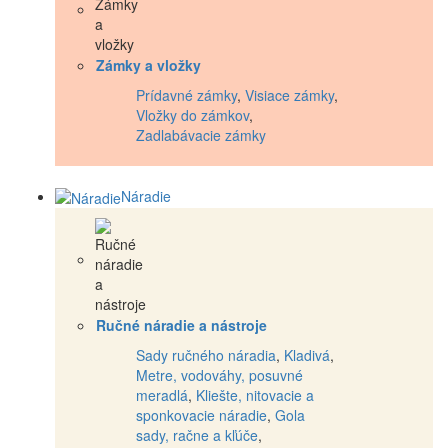
Zámky a vložky
Prídavné zámky
,
Visiace zámky
,
Vložky do zámkov
,
Zadlabávacie zámky
Náradie
Ručné náradie a nástroje
Sady ručného náradia
,
Kladivá
,
Metre, vodováhy, posuvné
meradlá
,
Kliešte, nitovacie a
sponkovacie náradie
,
Gola
sady, račne a kľúče
,