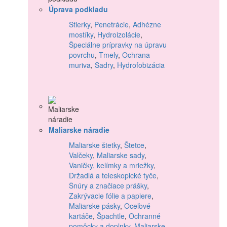
Úprava podkladu
Stierky
,
Penetrácie
,
Adhézne
mostíky
,
Hydroizolácie
,
Špeciálne prípravky na úpravu
povrchu
,
Tmely
,
Ochrana
muriva
,
Sadry
,
Hydrofobizácia
Maliarske náradie
Maliarske štetky
,
Štetce
,
Valčeky
,
Maliarske sady
,
Vaničky, kelímky a mriežky
,
Držadlá a teleskopické tyče
,
Šnúry a značiace prášky
,
Zakrývacie fólie a papiere
,
Maliarske pásky
,
Oceľové
kartáče
,
Špachtle
,
Ochranné
pomôcky a doplnky
,
Maliarske