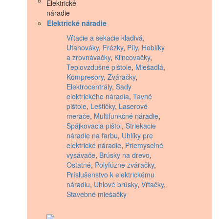
Elektrické náradie
Vŕtacie a sekacie kladivá
,
Uťahováky
,
Frézky
,
Píly
,
Hoblíky
a zrovnávačky
,
Klincovačky
,
Teplovzdušné pištole
,
Miešadlá
,
Kompresory
,
Zváračky
,
Elektrocentrály
,
Sady
elektrického náradia
,
Tavné
pištole
,
Leštičky
,
Laserové
merače
,
Multifunkčné náradie
,
Spájkovacia pištol
,
Striekacie
náradie na farbu
,
Uhlíky pre
elektrické náradie
,
Priemyselné
vysávače
,
Brúsky na drevo
,
Ostatné
,
Polyfúzne zváračky
,
Príslušenstvo k elektrickému
náradiu
,
Uhlové brúsky
,
Vŕtačky
,
Stavebné miešačky