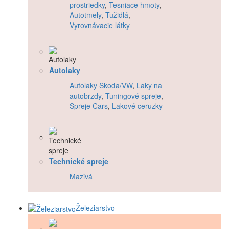
prostriedky
,
Tesniace hmoty
,
Autotmely
,
Tužidlá
,
Vyrovnávacie látky
Autolaky
Autolaky Škoda/VW
,
Laky na
autobrzdy
,
Tuningové spreje
,
Spreje Cars
,
Lakové ceruzky
Technické spreje
Mazivá
Železiarstvo