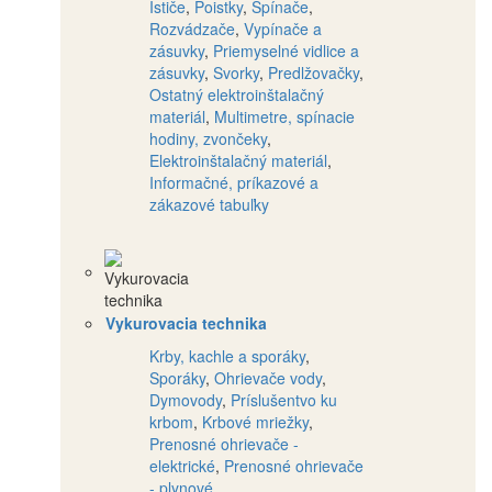
Ističe
,
Poistky
,
Spínače
,
Rozvádzače
,
Vypínače a
zásuvky
,
Priemyselné vidlice a
zásuvky
,
Svorky
,
Predlžovačky
,
Ostatný elektroinštalačný
materiál
,
Multimetre, spínacie
hodiny, zvončeky
,
Elektroinštalačný materiál
,
Informačné, príkazové a
zákazové tabuľky
Vykurovacia technika
Krby, kachle a sporáky
,
Sporáky
,
Ohrievače vody
,
Dymovody
,
Príslušentvo ku
krbom
,
Krbové mriežky
,
Prenosné ohrievače -
elektrické
,
Prenosné ohrievače
- plynové