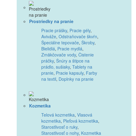
Prostriedky na pranie
Pracie prášky
,
Pracie gély
,
Aviváže
,
Odstraňovače škvŕn
,
Špeciálne tepovače
,
Škroby
,
Bielidlá
,
Pracie mydlá
,
Zmäkčovače vody
,
Čistenie
práčky
,
Šnúry a štipce na
prádlo, sušiaky
,
Tablety na
pranie
,
Pracie kapsuly
,
Farby
na textil
,
Doplnky na pranie
Kozmetika
Telová kozmetika
,
Vlasová
kozmetika
,
Pleťová kozmetika
,
Starostlivosť o ruky
,
Starostlivosť o nohy
,
Kozmetika