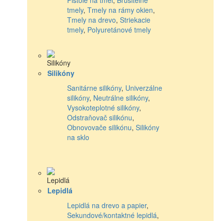
tmely
,
Tmely na rámy okien
,
Tmely na drevo
,
Striekacie
tmely
,
Polyuretánové tmely
Silikóny
Sanitárne silikóny
,
Univerzálne
silikóny
,
Neutrálne silikóny
,
Vysokoteplotné silikóny
,
Odstraňovač silikónu
,
Obnovovače silikónu
,
Silikóny
na sklo
Lepidlá
Lepidlá na drevo a papier
,
Sekundové/kontaktné lepidlá
,