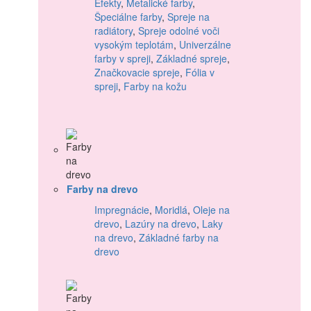
Efekty
,
Metalické farby
,
Špeciálne farby
,
Spreje na
radiátory
,
Spreje odolné voči
vysokým teplotám
,
Univerzálne
farby v spreji
,
Základné spreje
,
Značkovacie spreje
,
Fólia v
spreji
,
Farby na kožu
Farby na drevo
Impregnácie
,
Moridlá
,
Oleje na
drevo
,
Lazúry na drevo
,
Laky
na drevo
,
Základné farby na
drevo