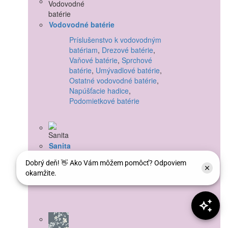
Vodovodné batérie
Príslušenstvo k vodovodným
batériam
,
Drezové batérie
,
Vaňové batérie
,
Sprchové
batérie
,
Umývadlové batérie
,
Ostatné vodovodné batérie
,
Napúšťacie hadice
,
Podomietkové batérie
Sanita
Vane
,
Toalety
,
Umývadlá
,
Sifóny
a armatúry
,
Príslušenstvo k
sanite