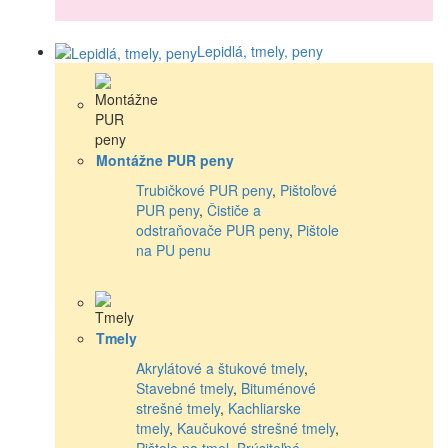
Lepidlá, tmely, peny
Montážne PUR peny
Trubičkové PUR peny
,
Pištoľové
PUR peny
,
Čističe a
odstraňovače PUR peny
,
Pištole
na PU penu
Tmely
Akrylátové a štukové tmely
,
Stavebné tmely
,
Bituménové
strešné tmely
,
Kachliarske
tmely
,
Kaučukové strešné tmely
,
Pištole na tmel
,
Brúsiteľné