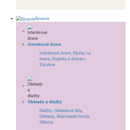
Bývanie
Interiérové dvere
Interiérové dvere
,
Kľučky na
dvere
,
Doplnky k dverám
,
Zárubne
Obklady a dlažby
Dlažby
,
Obkladové lišty
,
Obklady
,
Škárovacie hmoty
,
Silikóny