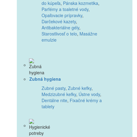
do kúpeľa
,
Pánska kozmetika
,
Parfémy a toaletné vody
,
Opaľovacie prípravky
,
Darčekové kazety
,
Antibakteriálne gély
,
Starostlivosť o telo
,
Masážne
emulzie
Zubná hygiena
Zubné pasty
,
Zubné kefky
,
Medzizubné kefky
,
Ústne vody
,
Dentálne nite
,
Fixačné krémy a
tablety