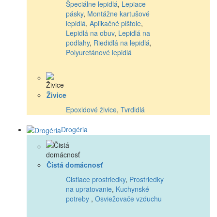
Špeciálne lepidlá
,
Lepiace
pásky
,
Montážne kartušové
lepidlá
,
Aplikačné pištole
,
Lepidlá na obuv
,
Lepidlá na
podlahy
,
Riedidlá na lepidlá
,
Polyuretánové lepidlá
Živice
Epoxidové živice
,
Tvrdidlá
Drogéria
Čistá domácnosť
Čistiace prostriedky
,
Prostriedky
na upratovanie
,
Kuchynské
potreby
,
Osviežovače vzduchu