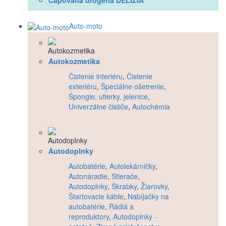
Čapovaná drogéria DELÍZIA
Auto-moto
Autokozmetika
Čistenie interiéru
,
Čistenie
exteriéru
,
Špeciálne ošetrenie
,
Špongie, utierky, jelenice
,
Univerzálne čističe
,
Autochémia
Autodoplnky
Autobatérie
,
Autolekárničky
,
Autonáradie
,
Stierače
,
Autodoplnky
,
Škrabky
,
Žiarovky
,
Štartovacie káble
,
Nabíjačky na
autobatérie
,
Rádiá a
reproduktory
,
Autodoplnky -