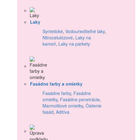
Laky
Syntetické
,
Vodouriediteľné laky
,
Nitrocelulózové
,
Laky na
kameň
,
Laky na parkety
Fasádne farby a omietky
Fasádne farby
,
Fasádne
omietky
,
Fasádne penetrácie
,
Marmolitové omietky
,
Čistenie
fasád
,
Aditíva