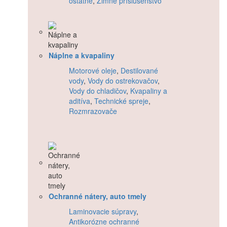
ostatné
,
Zimné príslušenstvo
Náplne a kvapaliny
Motorové oleje
,
Destilované
vody
,
Vody do ostrekovačov
,
Vody do chladičov
,
Kvapaliny a
aditíva
,
Technické spreje
,
Rozmrazovače
Ochranné nátery, auto tmely
Laminovacie súpravy
,
Antikorózne ochranné